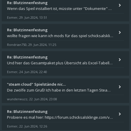
Re: Blutzinnenfestung
Wenn das Speil installiert ist, müsste unter "Dokumente" auf Deinem Rechner ein Verzeichnis "blade of destiny" sein. Dar
Eomer
29. Jun 2024, 13:51
,
Re: Blutzinnenfestung
wollte fragen wie kann ich mods für das spiel schicksalsklinge in das spieleverzeichnis kopieren und in welches
Rondrian750
29. Jun 2024, 11:25
,
Re: Blutzinnenfestung
Und hier das Gesamtpaket plus Übersicht als Excel-Tabelle: https://forum.schicksalsklinge.com/viewtopic.php?f=239&t=156
Eomer
24. Jun 2024, 22:40
,
"steam cloud" Spielstände nic…
Die zwölfe zum Gruß! Ich habe in den letzten Tagen Steam auf meinem Desktop PC mit Windows 11 installiert und über Steam
wunderwuzz
22. Jun 2024, 23:08
,
Re: Blutzinnenfestung
Probiere es mal hier: https://forum.schicksalsklinge.com/viewtopic.php?f=239&t=15661
Eomer
22. Jun 2024, 12:26
,