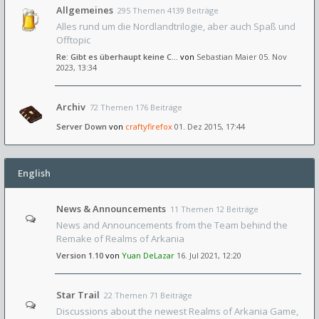
Allgemeines
295 Themen 4139 Beiträge
Alles rund um die Nordlandtrilogie, aber auch Spaß und
Offtopic
Re: Gibt es überhaupt keine C…
von
Sebastian Maier
05. Nov
2023, 13:34
Archiv
72 Themen 176 Beiträge
Server Down
von
craftyfirefox
01. Dez 2015, 17:44
English
News & Announcements
11 Themen 12 Beiträge
News and Announcements from the Team behind the
Remake of Realms of Arkania
Version 1.10
von
Yuan DeLazar
16. Jul 2021, 12:20
Star Trail
22 Themen 71 Beiträge
Discussions about the newest Realms of Arkania Game,