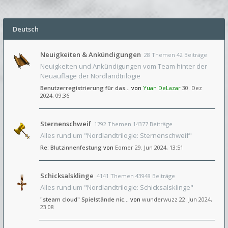
Deutsch
Neuigkeiten & Ankündigungen
28 Themen 42 Beiträge
Neuigkeiten und Ankündigungen vom Team hinter der
Neuauflage der Nordlandtrilogie
Benutzerregistrierung für das…
von
Yuan DeLazar
30. Dez
2024, 09:36
Sternenschweif
1792 Themen 14377 Beiträge
Alles rund um "Nordlandtrilogie: Sternenschweif"
Re: Blutzinnenfestung
von
Eomer
29. Jun 2024, 13:51
Schicksalsklinge
4141 Themen 43948 Beiträge
Alles rund um "Nordlandtrilogie: Schicksalsklinge"
"steam cloud" Spielstände nic…
von
wunderwuzz
22. Jun 2024,
23:08