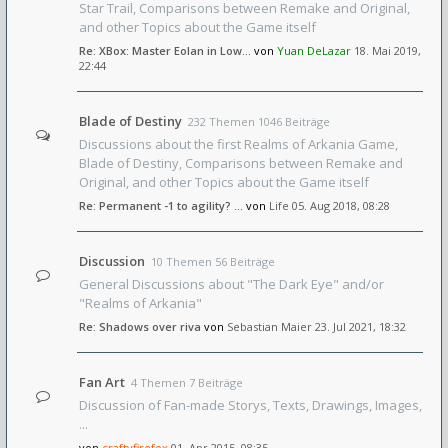
Star Trail, Comparisons between Remake and Original,
and other Topics about the Game itself
Re: XBox: Master Eolan in Low…
von
Yuan DeLazar
18. Mai 2019,
22:44
Blade of Destiny
232 Themen 1046 Beiträge
Discussions about the first Realms of Arkania Game,
Blade of Destiny, Comparisons between Remake and
Original, and other Topics about the Game itself
Re: Permanent -1 to agility? …
von
Life
05. Aug 2018, 08:28
Discussion
10 Themen 56 Beiträge
General Discussions about "The Dark Eye" and/or
"Realms of Arkania"
Re: Shadows over riva
von
Sebastian Maier
23. Jul 2021, 18:32
Fan Art
4 Themen 7 Beiträge
Discussion of Fan-made Storys, Texts, Drawings, Images,
...
von
craftyfirefox
01. Apr 2015, 08:35