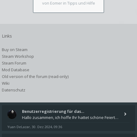
von Eomer
in Tipps und Hilfe
Links
Buy on Steam
Steam Workshop
Steam Forum
Mod Database
Old version of the forum (read-only)
Wiki
Datenschutz
Benutzerregistrierung für das…
Hallo zusammen, ich hoffe Ihr hattet schöne Feiertage und kommt auch gut ins neue Jahr. Ich schreibe hier kurz zur Infor
Yuan DeLazar
30. Dez 2024, 09:36
,