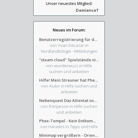
Unser neuestes Mitglied:
DamiancaT
Neues im Forum:
Benutzerregistrierung für das SchickHD-/SchweifHD-Forum gesperrt
von Yuan DeLazar
in
Nordlandtrilogie - Mitteilungen
"steam cloud" Spielstände nicht verfügbar
von wunderwuzz
in Hilfe
suchen und anbieten
Hilfe! Mein Streuner hat Phexens Gunst verloren...
von Asdor
in Hilfe suchen und
anbieten
Nebenquest Das Attentat sowie Beilunker Reiter und zwei kleine Ausrüstungsfragen
von frenjarson
in Hilfe suchen
und anbieten
Phex-Tempel - Kein Entkommen aus Weinkeller/Bibliothek Trakt
von Harados
in Tipps und Hilfe
Minimap vergrößern - Orientierung in Blutzinnen