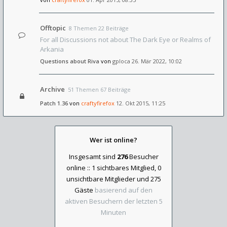
Offtopic
8 Themen 22 Beiträge
For all Discussions not about The Dark Eye or Realms of
Arkania
Questions about Riva
von
gploca
26. Mär 2022, 10:02
Archive
51 Themen 67 Beiträge
Patch 1.36
von
craftyfirefox
12. Okt 2015, 11:25
Wer ist online?
Insgesamt sind
276
Besucher
online :: 1 sichtbares Mitglied, 0
unsichtbare Mitglieder und 275
Gäste
basierend auf den
aktiven Besuchern der letzten 5
Minuten