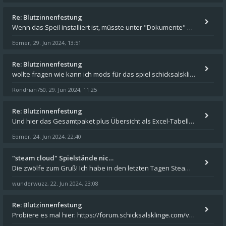
Re: Blutzinnenfestung
Wenn das Speil installiert ist, müsste unter "Dokumente" auf Deinem Rechner ein Verzeichnis "blade of destiny" sein. Dar
Eomer
29. Jun 2024, 13:51
,
Re: Blutzinnenfestung
wollte fragen wie kann ich mods für das spiel schicksalsklinge in das spieleverzeichnis kopieren und in welches
Rondrian750
29. Jun 2024, 11:25
,
Re: Blutzinnenfestung
Und hier das Gesamtpaket plus Übersicht als Excel-Tabelle: https://forum.schicksalsklinge.com/viewtopic.php?f=239&t=156
Eomer
24. Jun 2024, 22:40
,
"steam cloud" Spielstände nic…
Die zwölfe zum Gruß! Ich habe in den letzten Tagen Steam auf meinem Desktop PC mit Windows 11 installiert und über Steam
wunderwuzz
22. Jun 2024, 23:08
,
Re: Blutzinnenfestung
Probiere es mal hier: https://forum.schicksalsklinge.com/viewtopic.php?f=239&t=15661