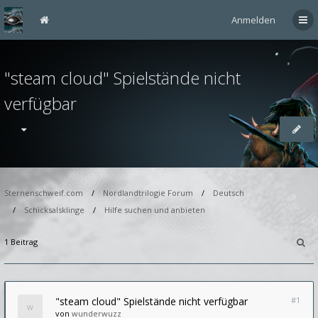
Anmelden
"steam cloud" Spielstände nicht
verfügbar
Sternenschweif.com
Nordlandtrilogie Forum
Deutsch
Schicksalsklinge
Hilfe suchen und anbieten
1 Beitrag
"steam cloud" Spielstände nicht verfügbar
#1
von
wunderwuzz