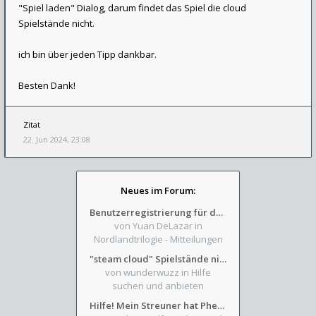
"Spiel laden" Dialog, darum findet das Spiel die cloud
Spielstände nicht.
ich bin über jeden Tipp dankbar.
Besten Dank!
Zitat
22. Jun 2024, 23:08
Neues im Forum:
Benutzerregistrierung für das SchickHD-/SchweifHD-Forum gesperrt
von Yuan DeLazar
in
Nordlandtrilogie - Mitteilungen
"steam cloud" Spielstände nicht verfügbar
von wunderwuzz
in Hilfe
suchen und anbieten
Hilfe! Mein Streuner hat Phexens Gunst verloren...