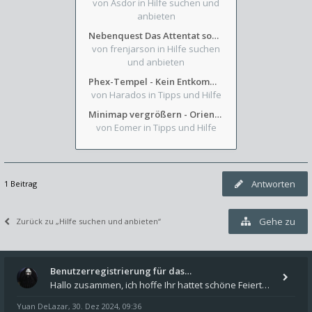
von Asdor
in Hilfe suchen und
anbieten
Nebenquest Das Attentat sowie Beilunker Reiter und zwei kleine Ausrüstungsfragen
von frenjarson
in Hilfe suchen
und anbieten
Phex-Tempel - Kein Entkommen aus Weinkeller/Bibliothek Trakt
von Harados
in Tipps und Hilfe
Minimap vergrößern - Orientierung in Blutzinnen
von Eomer
in Tipps und Hilfe
Antworten
1 Beitrag
Gehe zu
Zurück zu „Hilfe suchen und anbieten“
Benutzerregistrierung für das…
Hallo zusammen, ich hoffe Ihr hattet schöne Feiertage und kommt auch gut ins neue Jahr. Ich schreibe hier kurz zur Infor
Yuan DeLazar
30. Dez 2024, 09:36
,