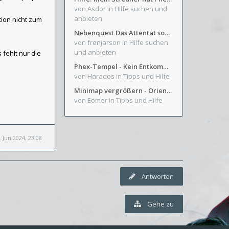
von Asdor
in Hilfe suchen und
anbieten
tion nicht zum
Nebenquest Das Attentat sowie Beilunker Reiter und zwei kleine Ausrüstungsfragen
von frenjarson
in Hilfe suchen
und anbieten
 fehlt nur die
Phex-Tempel - Kein Entkommen aus Weinkeller/Bibliothek Trakt
von Harados
in Tipps und Hilfe
Minimap vergrößern - Orientierung in Blutzinnen
von Eomer
in Tipps und Hilfe
. Jun 2024, 23:08
Antworten
Gehe zu