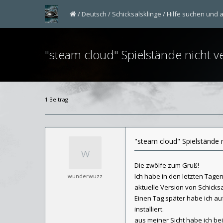
Deutsch
Schicksalsklinge
Hilfe suchen und 
"steam cloud" Spielstände nicht v
1 Beitrag
"steam cloud" Spielstände 
Die zwölfe zum Gruß!
Ich habe in den letzten Tage
wunderwuzz
aktuelle Version von Schicksa
Einen Tag später habe ich au
installiert.
aus meiner Sicht habe ich be