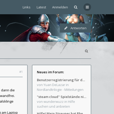
Links
Latest
Anmelden
Antworten
#1
Neues im Forum:
Benutzerregistrierung für das SchickHD-/SchweifHD-Forum gesperrt
von Yuan DeLazar
in
Nordlandtrilogie - Mitteilungen
m dann die
nwandfrei.
"steam cloud" Spielstände nicht verfügbar
alsklinge
von wunderwuzz
in Hilfe
suchen und anbieten
ng am Laptop
Hilfe! Mein Streuner hat Phexens Gunst verloren...