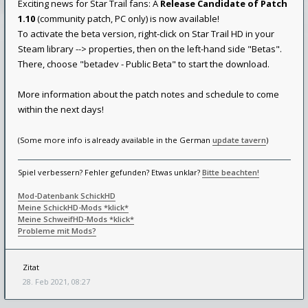
Exciting news for Star Trail fans: A
Release Candidate of Patch
1.10
(community patch, PC only) is now available!
To activate the beta version, right-click on Star Trail HD in your
Steam library --> properties, then on the left-hand side "Betas".
There, choose "betadev - Public Beta" to start the download.
More information about the patch notes and schedule to come
within the next days!
(Some more info is already available in the German
update tavern
)
Spiel verbessern? Fehler gefunden? Etwas unklar?
Bitte beachten!
Mod-Datenbank SchickHD
Meine SchickHD-Mods *klick*
Meine SchweifHD-Mods *klick*
Probleme mit Mods?
Zitat
28. Feb 2021, 08:27