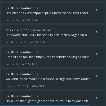
Re: Blutzinnenfestung
Und hier das Gesamtpaket plus Übersicht als Excel-Tabelle: https://forum.schicksalsklinge.com/viewtopic.php?f=239&t=156
Eomer
24. Jun 2024, 22:40
,
"steam cloud" Spielstände nic…
Die zwölfe zum Gruß! Ich habe in den letzten Tagen Steam auf meinem Desktop PC mit Windows 11 installiert und über Steam
wunderwuzz
22. Jun 2024, 23:08
,
Re: Blutzinnenfestung
Probiere es mal hier: https://forum.schicksalsklinge.com/viewtopic.php?f=239&t=15661
Eomer
22. Jun 2024, 12:26
,
Re: Blutzinnenfestung
wo kann ich die mods für schicksalsklinge dsa downloaden
Rondrian750
17. Jun 2024, 18:15
,
Re: Blutzinnenfestung
Hallo Christian, gerne geschehen! Ich freue mich, dass ich Dir weiterhelfen konnte - und das Forum weiter "lebt". Denn