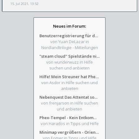
15. Jul 2021, 13:52
Neues im Forum:
Benutzerregistrierung für das SchickHD-/SchweifHD-Forum gesperrt
von Yuan DeLazar
in
Nordlandtrilogie - Mitteilungen
"steam cloud" Spielstände nicht verfügbar
von wunderwuzz
in Hilfe
suchen und anbieten
Hilfe! Mein Streuner hat Phexens Gunst verloren...
von Asdor
in Hilfe suchen und
anbieten
Nebenquest Das Attentat sowie Beilunker Reiter und zwei kleine Ausrüstungsfragen
von frenjarson
in Hilfe suchen
und anbieten
Phex-Tempel - Kein Entkommen aus Weinkeller/Bibliothek Trakt
von Harados
in Tipps und Hilfe
Minimap vergrößern - Orientierung in Blutzinnen
von Eomer
in Tipps und Hilfe