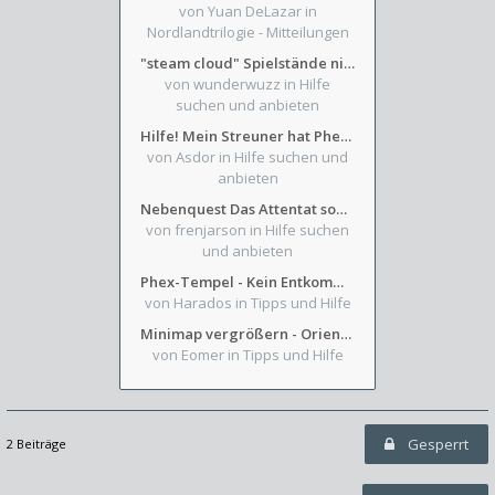
von Yuan DeLazar
in
Nordlandtrilogie - Mitteilungen
"steam cloud" Spielstände nicht verfügbar
von wunderwuzz
in Hilfe
suchen und anbieten
Hilfe! Mein Streuner hat Phexens Gunst verloren...
von Asdor
in Hilfe suchen und
anbieten
Nebenquest Das Attentat sowie Beilunker Reiter und zwei kleine Ausrüstungsfragen
von frenjarson
in Hilfe suchen
und anbieten
Phex-Tempel - Kein Entkommen aus Weinkeller/Bibliothek Trakt
von Harados
in Tipps und Hilfe
Minimap vergrößern - Orientierung in Blutzinnen
von Eomer
in Tipps und Hilfe
Gesperrt
2 Beiträge