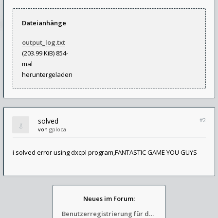
Dateianhänge
output_log.txt
(203.99 KiB) 854-
mal
heruntergeladen
solved
#2
von
gploca
i solved error using dxcpl program,FANTASTIC GAME YOU GUYS
Neues im Forum:
Benutzerregistrierung für das SchickHD-/SchweifHD-Forum gesperrt