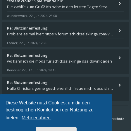
"steam cloud" Spielstände nic…
Die zwölfe zum Gruß! Ich habe in den letzten Tagen Steam auf meinem Desktop PC mit Windows 11 installiert und über Steam
wunderwuzz
22. Jun 2024, 23:08
,
Re: Blutzinnenfestung
Probiere es mal hier: https://forum.schicksalsklinge.com/viewtopic.php?f=239&t=15661
Eomer
22. Jun 2024, 12:26
,
Re: Blutzinnenfestung
wo kann ich die mods für schicksalsklinge dsa downloaden
Rondrian750
17. Jun 2024, 18:15
,
Re: Blutzinnenfestung
Hallo Christian, gerne geschehen! Ich freue mich, dass ich Dir weiterhelfen konnte - und das Forum weiter "lebt". Denn
Eomer
15. Mär 2024, 16:32
,
Diese Website nutzt Cookies, um dir den
bestmöglichen Komfort bei der Nutzung zu
bieten.
Mehr erfahren
Sternenschweif.com
Nordlandtrilogie Forum
FAQ
Datenschutz
Alle Zeiten sind
UTC+02:00