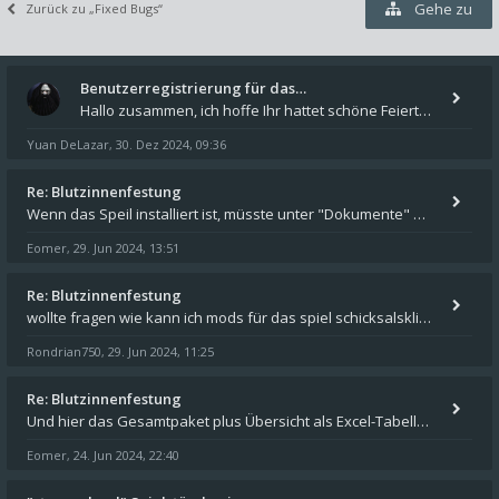
Gehe zu
Zurück zu „Fixed Bugs“
Benutzerregistrierung für das…
Hallo zusammen, ich hoffe Ihr hattet schöne Feiertage und kommt auch gut ins neue Jahr. Ich schreibe hier kurz zur Infor
Yuan DeLazar
30. Dez 2024, 09:36
,
Re: Blutzinnenfestung
Wenn das Speil installiert ist, müsste unter "Dokumente" auf Deinem Rechner ein Verzeichnis "blade of destiny" sein. Dar
Eomer
29. Jun 2024, 13:51
,
Re: Blutzinnenfestung
wollte fragen wie kann ich mods für das spiel schicksalsklinge in das spieleverzeichnis kopieren und in welches
Rondrian750
29. Jun 2024, 11:25
,
Re: Blutzinnenfestung
Und hier das Gesamtpaket plus Übersicht als Excel-Tabelle: https://forum.schicksalsklinge.com/viewtopic.php?f=239&t=156
Eomer
24. Jun 2024, 22:40
,