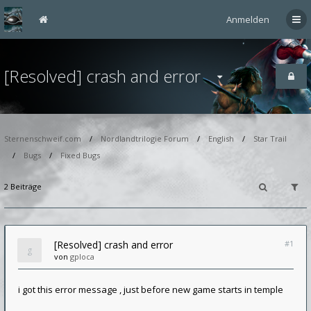
Anmelden
[Resolved] crash and error
Sternenschweif.com
Nordlandtrilogie Forum
English
Star Trail
Bugs
Fixed Bugs
2 Beiträge
[Resolved] crash and error
#1
von
gploca
i got this error message , just before new game starts in temple