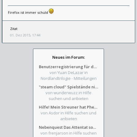
Firefox ist immer schuld
Zitat
01. Dez 2015, 17:44
Neues im Forum:
Benutzerregistrierung für das SchickHD-/SchweifHD-Forum gesperrt
von Yuan DeLazar
in
Nordlandtrilogie - Mitteilungen
"steam cloud" Spielstände nicht verfügbar
von wunderwuzz
in Hilfe
suchen und anbieten
Hilfe! Mein Streuner hat Phexens Gunst verloren...
von Asdor
in Hilfe suchen und
anbieten
Nebenquest Das Attentat sowie Beilunker Reiter und zwei kleine Ausrüstungsfragen
von frenjarson
in Hilfe suchen