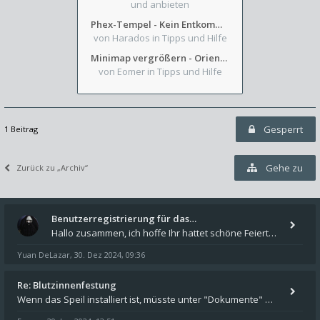
und anbieten
Phex-Tempel - Kein Entkommen aus Weinkeller/Bibliothek Trakt
von Harados
in Tipps und Hilfe
Minimap vergrößern - Orientierung in Blutzinnen
von Eomer
in Tipps und Hilfe
Gesperrt
1 Beitrag
Gehe zu
Zurück zu „Archiv“
Benutzerregistrierung für das…
Hallo zusammen, ich hoffe Ihr hattet schöne Feiertage und kommt auch gut ins neue Jahr. Ich schreibe hier kurz zur Infor
Yuan DeLazar
30. Dez 2024, 09:36
,
Re: Blutzinnenfestung
Wenn das Speil installiert ist, müsste unter "Dokumente" auf Deinem Rechner ein Verzeichnis "blade of destiny" sein. Dar