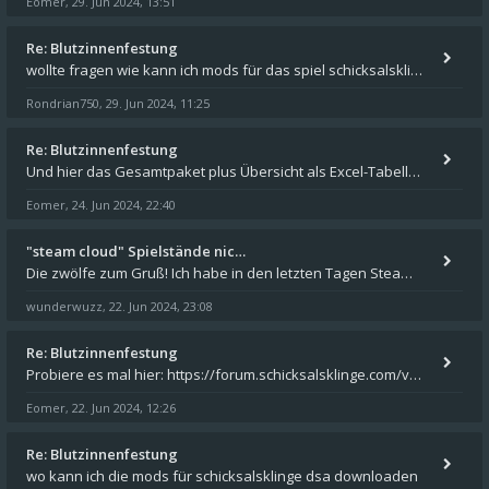
Eomer
29. Jun 2024, 13:51
,
Re: Blutzinnenfestung
wollte fragen wie kann ich mods für das spiel schicksalsklinge in das spieleverzeichnis kopieren und in welches
Rondrian750
29. Jun 2024, 11:25
,
Re: Blutzinnenfestung
Und hier das Gesamtpaket plus Übersicht als Excel-Tabelle: https://forum.schicksalsklinge.com/viewtopic.php?f=239&t=156
Eomer
24. Jun 2024, 22:40
,
"steam cloud" Spielstände nic…
Die zwölfe zum Gruß! Ich habe in den letzten Tagen Steam auf meinem Desktop PC mit Windows 11 installiert und über Steam
wunderwuzz
22. Jun 2024, 23:08
,
Re: Blutzinnenfestung
Probiere es mal hier: https://forum.schicksalsklinge.com/viewtopic.php?f=239&t=15661
Eomer
22. Jun 2024, 12:26
,
Re: Blutzinnenfestung
wo kann ich die mods für schicksalsklinge dsa downloaden