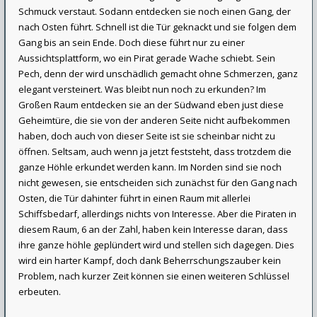
Schmuck verstaut. Sodann entdecken sie noch einen Gang, der
nach Osten führt. Schnell ist die Tür geknackt und sie folgen dem
Gang bis an sein Ende. Doch diese führt nur zu einer
Aussichtsplattform, wo ein Pirat gerade Wache schiebt. Sein
Pech, denn der wird unschädlich gemacht ohne Schmerzen, ganz
elegant versteinert. Was bleibt nun noch zu erkunden? Im
Großen Raum entdecken sie an der Südwand eben just diese
Geheimtüre, die sie von der anderen Seite nicht aufbekommen
haben, doch auch von dieser Seite ist sie scheinbar nicht zu
öffnen. Seltsam, auch wenn ja jetzt feststeht, dass trotzdem die
ganze Höhle erkundet werden kann. Im Norden sind sie noch
nicht gewesen, sie entscheiden sich zunächst für den Gang nach
Osten, die Tür dahinter führt in einen Raum mit allerlei
Schiffsbedarf, allerdings nichts von Interesse. Aber die Piraten in
diesem Raum, 6 an der Zahl, haben kein Interesse daran, dass
ihre ganze höhle geplündert wird und stellen sich dagegen. Dies
wird ein harter Kampf, doch dank Beherrschungszauber kein
Problem, nach kurzer Zeit können sie einen weiteren Schlüssel
erbeuten.