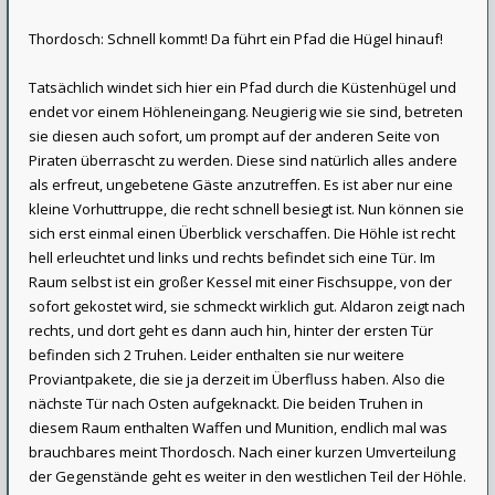
Thordosch: Schnell kommt! Da führt ein Pfad die Hügel hinauf!
Tatsächlich windet sich hier ein Pfad durch die Küstenhügel und
endet vor einem Höhleneingang. Neugierig wie sie sind, betreten
sie diesen auch sofort, um prompt auf der anderen Seite von
Piraten überrascht zu werden. Diese sind natürlich alles andere
als erfreut, ungebetene Gäste anzutreffen. Es ist aber nur eine
kleine Vorhuttruppe, die recht schnell besiegt ist. Nun können sie
sich erst einmal einen Überblick verschaffen. Die Höhle ist recht
hell erleuchtet und links und rechts befindet sich eine Tür. Im
Raum selbst ist ein großer Kessel mit einer Fischsuppe, von der
sofort gekostet wird, sie schmeckt wirklich gut. Aldaron zeigt nach
rechts, und dort geht es dann auch hin, hinter der ersten Tür
befinden sich 2 Truhen. Leider enthalten sie nur weitere
Proviantpakete, die sie ja derzeit im Überfluss haben. Also die
nächste Tür nach Osten aufgeknackt. Die beiden Truhen in
diesem Raum enthalten Waffen und Munition, endlich mal was
brauchbares meint Thordosch. Nach einer kurzen Umverteilung
der Gegenstände geht es weiter in den westlichen Teil der Höhle.