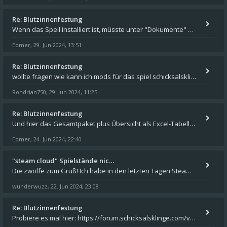
Re: Blutzinnenfestung
Wenn das Speil installiert ist, müsste unter "Dokumente" auf Deinem Rechner ein Verzeichnis "blade of destiny" sein. Dar
Eomer
29. Jun 2024, 13:51
,
Re: Blutzinnenfestung
wollte fragen wie kann ich mods für das spiel schicksalsklinge in das spieleverzeichnis kopieren und in welches
Rondrian750
29. Jun 2024, 11:25
,
Re: Blutzinnenfestung
Und hier das Gesamtpaket plus Übersicht als Excel-Tabelle: https://forum.schicksalsklinge.com/viewtopic.php?f=239&t=156
Eomer
24. Jun 2024, 22:40
,
"steam cloud" Spielstände nic…
Die zwölfe zum Gruß! Ich habe in den letzten Tagen Steam auf meinem Desktop PC mit Windows 11 installiert und über Steam
wunderwuzz
22. Jun 2024, 23:08
,
Re: Blutzinnenfestung
Probiere es mal hier: https://forum.schicksalsklinge.com/viewtopic.php?f=239&t=15661