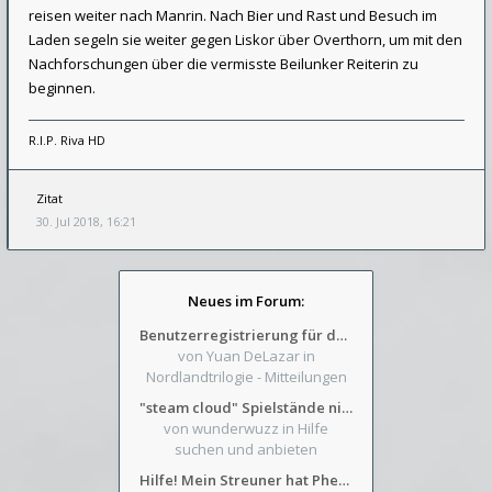
reisen weiter nach Manrin. Nach Bier und Rast und Besuch im
Laden segeln sie weiter gegen Liskor über Overthorn, um mit den
Nachforschungen über die vermisste Beilunker Reiterin zu
beginnen.
R.I.P. Riva HD
Zitat
30. Jul 2018, 16:21
Neues im Forum:
Benutzerregistrierung für das SchickHD-/SchweifHD-Forum gesperrt
von Yuan DeLazar
in
Nordlandtrilogie - Mitteilungen
"steam cloud" Spielstände nicht verfügbar
von wunderwuzz
in Hilfe
suchen und anbieten
Hilfe! Mein Streuner hat Phexens Gunst verloren...