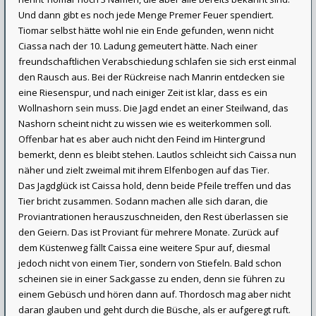
Und dann gibt es noch jede Menge Premer Feuer spendiert.
Tiomar selbst hätte wohl nie ein Ende gefunden, wenn nicht
Ciassa nach der 10. Ladung gemeutert hätte. Nach einer
freundschaftlichen Verabschiedung schlafen sie sich erst einmal
den Rausch aus. Bei der Rückreise nach Manrin entdecken sie
eine Riesenspur, und nach einiger Zeit ist klar, dass es ein
Wollnashorn sein muss. Die Jagd endet an einer Steilwand, das
Nashorn scheint nicht zu wissen wie es weiterkommen soll.
Offenbar hat es aber auch nicht den Feind im Hintergrund
bemerkt, denn es bleibt stehen. Lautlos schleicht sich Caissa nun
näher und zielt zweimal mit ihrem Elfenbogen auf das Tier.
Das Jagdglück ist Caissa hold, denn beide Pfeile treffen und das
Tier bricht zusammen. Sodann machen alle sich daran, die
Proviantrationen herauszuschneiden, den Rest überlassen sie
den Geiern. Das ist Proviant für mehrere Monate. Zurück auf
dem Küstenweg fällt Caissa eine weitere Spur auf, diesmal
jedoch nicht von einem Tier, sondern von Stiefeln. Bald schon
scheinen sie in einer Sackgasse zu enden, denn sie führen zu
einem Gebüsch und hören dann auf. Thordosch mag aber nicht
daran glauben und geht durch die Büsche, als er aufgeregt ruft.