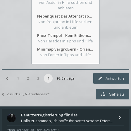
von Asdor
in Hilfe suchen und
anbieten
Nebenquest Das Attentat sowie Beilunker Reiter und zwei kleine Ausrüstungsfragen
von frenjarson
in Hilfe suchen
und anbieten
Phex-Tempel - Kein Entkommen aus Weinkeller/Bibliothek Trakt
von Harados
in Tipps und Hilfe
Minimap vergrößern - Orientierung in Blutzinnen
von Eomer
in Tipps und Hilfe
Antworten
1
2
3
4
92 Beiträge
Gehe zu
Zurück zu „6 Streithanseln“
Benutzerregistrierung für das…
Hallo zusammen, ich hoffe Ihr hattet schöne Feiertage und kommt auch gut ins neue Jahr. Ich schreibe hier kurz zur Infor
Yuan DeLazar
30. Dez 2024, 09:36
,