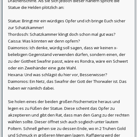
Drachenschiffe. Als sie sich jedoch dieser nähern spricht die
Statue die Helden plötzlich an:
Statue: Bringt mir ein würdiges Opfer und ich bringe Euch sicher
zur Schatzkammer!
Thordosch: Schatzkammer klingt doch schon mal gut was?
Caissa: Was könnten wir denn opfern?
Daimonios: Ich denke, würdig soll sagen, dass wir keinen x-
beliebigen Gegenstand verwenden dürfen, sondern einen, der
zu der Gottheit Swafnir passt, wäre es Rondra, wäre ein Schwert
oder ein Zweihänder eine gute Wahl.
Hexana: Und was schlägst du hier vor, Besserwisser?
Daimonios: Ein Netz, das Swafnir der Gott der Thorwaler ist. Das
haben wir nämlich dabei.
Sie holen eines der beiden großen Fischernetze heraus und
legen es zu Füßen der Statue. Diese scheint das Opfer zu
akzeptieren und gibt den Rat, dass man den Gang zu der rechten
wählen sollte. Dieser öffnet sich auch sogleich unter lautem
Poltern. Schnell gehen sie zu dessen Ende, wo in 2 Truhen Gold
und Schmuck in größeren Mengen lagern. Raffgierig wird der