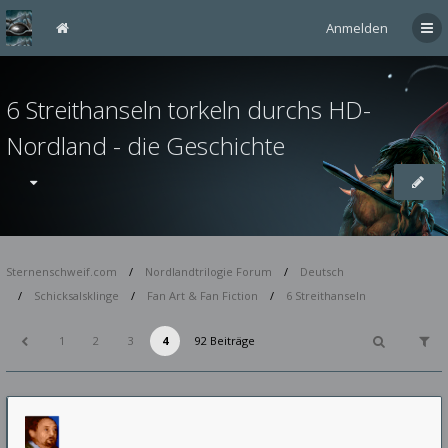
Anmelden
6 Streithanseln torkeln durchs HD-
Nordland - die Geschichte
Sternenschweif.com
Nordlandtrilogie Forum
Deutsch
Schicksalsklinge
Fan Art & Fan Fiction
6 Streithanseln
1
2
3
4
92 Beiträge