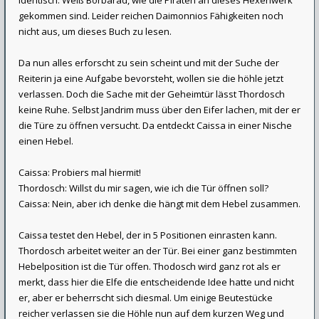
identisch. Weiß Borbarad, wie die Piraten an dieses Hexenwerk
gekommen sind. Leider reichen Daimonnios Fähigkeiten noch
nicht aus, um dieses Buch zu lesen.
Da nun alles erforscht zu sein scheint und mit der Suche der
Reiterin ja eine Aufgabe bevorsteht, wollen sie die höhle jetzt
verlassen. Doch die Sache mit der Geheimtür lässt Thordosch
keine Ruhe. Selbst Jandrim muss über den Eifer lachen, mit der er
die Türe zu öffnen versucht. Da entdeckt Caissa in einer Nische
einen Hebel.
Caissa: Probiers mal hiermit!
Thordosch: Willst du mir sagen, wie ich die Tür öffnen soll?
Caissa: Nein, aber ich denke die hängt mit dem Hebel zusammen.
Caissa testet den Hebel, der in 5 Positionen einrasten kann.
Thordosch arbeitet weiter an der Tür. Bei einer ganz bestimmten
Hebelposition ist die Tür offen. Thodosch wird ganz rot als er
merkt, dass hier die Elfe die entscheidende Idee hatte und nicht
er, aber er beherrscht sich diesmal. Um einige Beutestücke
reicher verlassen sie die Höhle nun auf dem kurzen Weg und