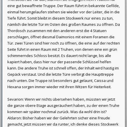
eine gut bewaffnete Truppe. Der Raum führt in bekannte Gefilde,
einmal herumgelaufen stehen sie wieder vor der Leiter, die in die
Tiefe führt. Somit bleibt in diesem Stockwerk nur eines zu tun,
nämlich die letzte Tür im Osten des großen Raumes zu öffnen. Da
Thordosch zusammen mit den anderen erst die 4 Statuen
zerschlagen, öffnet diesmal Daimonios mit einem Foramen die
Tür. zwei Türen sind hier noch zu öffnen, die eine auf der rechten
Seite führt in einen Raum mit 2 Truhen, von denen eine ein grün
schimmerndes Schloss besitzt. Es dauert nicht lange, bis alle
kapiert haben, dass hier nur der passende Schlüssel helfen
kann. Die andere Truhe ist schnell offen, der Inhalt wird hastig im
Gepäck verstaut. Und die letzte Türe verbirgt die Haupttreppe
nach unten. Die Truppe ist besonders gut gelaunt, Caissa und
Hexana sorgen immer wieder mit ihren Witzen für Heiterkeit.
Sevarion: Wenn wir nichts übersehen haben, müssten wir jetzt
die ganze obere Etage ausgeräuchert haben, zu der einen Truhe
kommen wir später nochmal zurück. Was da wohl drin ist?
Aldaron: Bisher haben wir der Gelehrten sicher eine Freude
gemacht, jetzt müssen wir da runter, ich denke dieses Stockwerk