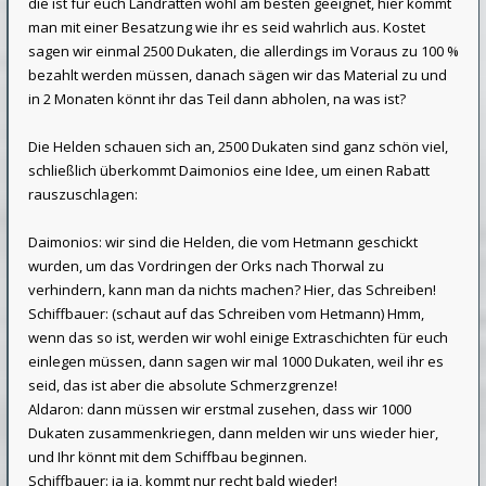
die ist für euch Landratten wohl am besten geeignet, hier kommt
man mit einer Besatzung wie ihr es seid wahrlich aus. Kostet
sagen wir einmal 2500 Dukaten, die allerdings im Voraus zu 100 %
bezahlt werden müssen, danach sägen wir das Material zu und
in 2 Monaten könnt ihr das Teil dann abholen, na was ist?
Die Helden schauen sich an, 2500 Dukaten sind ganz schön viel,
schließlich überkommt Daimonios eine Idee, um einen Rabatt
rauszuschlagen:
Daimonios: wir sind die Helden, die vom Hetmann geschickt
wurden, um das Vordringen der Orks nach Thorwal zu
verhindern, kann man da nichts machen? Hier, das Schreiben!
Schiffbauer: (schaut auf das Schreiben vom Hetmann) Hmm,
wenn das so ist, werden wir wohl einige Extraschichten für euch
einlegen müssen, dann sagen wir mal 1000 Dukaten, weil ihr es
seid, das ist aber die absolute Schmerzgrenze!
Aldaron: dann müssen wir erstmal zusehen, dass wir 1000
Dukaten zusammenkriegen, dann melden wir uns wieder hier,
und Ihr könnt mit dem Schiffbau beginnen.
Schiffbauer: ja ja, kommt nur recht bald wieder!