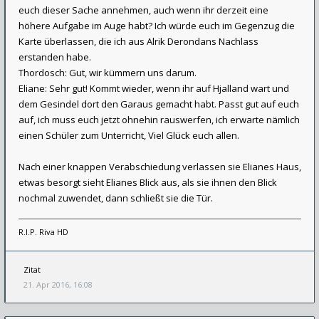
euch dieser Sache annehmen, auch wenn ihr derzeit eine
höhere Aufgabe im Auge habt? Ich würde euch im Gegenzug die
Karte überlassen, die ich aus Alrik Derondans Nachlass
erstanden habe.
Thordosch: Gut, wir kümmern uns darum.
Eliane: Sehr gut! Kommt wieder, wenn ihr auf Hjalland wart und
dem Gesindel dort den Garaus gemacht habt. Passt gut auf euch
auf, ich muss euch jetzt ohnehin rauswerfen, ich erwarte nämlich
einen Schüler zum Unterricht, Viel Glück euch allen.
Nach einer knappen Verabschiedung verlassen sie Elianes Haus,
etwas besorgt sieht Elianes Blick aus, als sie ihnen den Blick
nochmal zuwendet, dann schließt sie die Tür.
R.I.P. Riva HD
Zitat
21. Apr 2016, 16:08