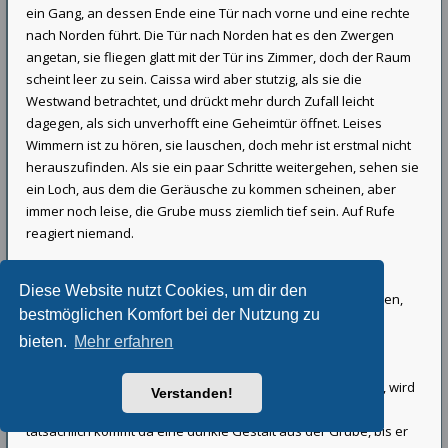
ein Gang, an dessen Ende eine Tür nach vorne und eine rechte
nach Norden führt. Die Tür nach Norden hat es den Zwergen
angetan, sie fliegen glatt mit der Tür ins Zimmer, doch der Raum
scheint leer zu sein. Caissa wird aber stutzig, als sie die
Westwand betrachtet, und drückt mehr durch Zufall leicht
dagegen, als sich unverhofft eine Geheimtür öffnet. Leises
Wimmern ist zu hören, sie lauschen, doch mehr ist erstmal nicht
herauszufinden. Als sie ein paar Schritte weitergehen, sehen sie
ein Loch, aus dem die Geräusche zu kommen scheinen, aber
immer noch leise, die Grube muss ziemlich tief sein. Auf Rufe
reagiert niemand.
Sevarion: Los! gebt mir alle eure Seile
Diese Website nutzt Cookies, um dir den
Daimonios: Ich kann dir meinen Zauberstab auch dazu geben,
bestmöglichen Komfort bei der Nutzung zu
der zählt auch als Seil, schau mal her!
bieten.
Mehr erfahren
Der Zauberstab verwandelt sich tatsächlich in ein Seil,
zusammen mit den anderen Seilen, die gut vertäut werden, wird
Verstanden!
er hinuntergelassen, bis ein Ziehen zu erkennen ist, und
tatsächlich kommt da eine dunkle Gestalt aus der Grube, bis er