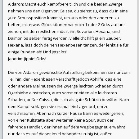
Aldaron: Macht euch kampfbereit! Ich und die beiden Zwerge
nehmen uns den Oger vor, Caissa, du siehst zu, dass du in eine
gute Schussposition kommst, um uns oder den anderen zu
helfen, mit etwas Glück können wir noch 1 oder 2 Orks auf uns
ziehen, mit den restlichen müsst ihr, Sevarion, Hexana, und
Daimonios selber fertig werden, vielleicht hilft ja ein Zauber.
Hexana, lass doch deinen Hexenbesen tanzen, der lenkt sie für
einige Runden ab! Und jetzt los!
Jandrim: Jippie! Orks!
Die von Aldaron gewünschte Aufstellung bekommen sie nur zum
Teil hin, der Hexenbesen verschafft jedoch Abhilfe, das eine
oder andere Mal müssen die Zwerge leichten Schaden durch
Ogerhiebe einstecken, auch sonst erleiden alle leichteren
Schaden, außer Caissa, die sich als gute Schützin bewährt. Nach
dem Kampf schlagen sie erstmal ein Lager auf, um zu
verschnaufen. Aber nach kurzer Pause kann es weitergehen,
von einer Kultstätte aber weiterhin keine Spur, auch der
fahrende Händler, der Ihnen auf dem Weg begegnet, erwähnt
nur dass es auf dieser Insel besonders ruhig ist, außer