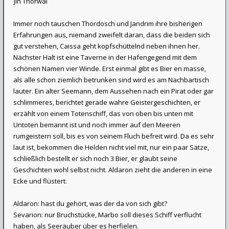
]In Thorwal
Immer noch tauschen Thordosch und Jandrim ihre bisherigen
Erfahrungen aus, niemand zweifelt daran, dass die beiden sich
gut verstehen, Caissa geht kopfschüttelnd neben ihnen her.
Nächster Halt ist eine Taverne in der Hafengegend mit dem
schönen Namen vier Winde. Erst einmal gibt es Bier en masse,
als alle schon ziemlich betrunken sind wird es am Nachbartisch
lauter. Ein alter Seemann, dem Aussehen nach ein Pirat oder gar
schlimmeres, berichtet gerade wahre Geistergeschichten, er
erzählt von einem Totenschiff, das von oben bis unten mit
Untoten bemannt ist und noch immer auf den Meeren
rumgeistern soll, bis es von seinem Fluch befreit wird. Da es sehr
laut ist, bekommen die Helden nicht viel mit, nur ein paar Sätze,
schließlich bestellt er sich noch 3 Bier, er glaubt seine
Geschichten wohl selbst nicht. Aldaron zieht die anderen in eine
Ecke und flüstert.
Aldaron: hast du gehört, was der da von sich gibt?
Sevarion: nur Bruchstücke, Marbo soll dieses Schiff verflucht
haben, als Seeräuber über es herfielen.