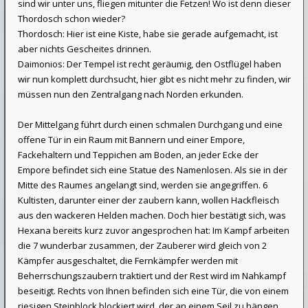
sind wir unter uns, fliegen mitunter die Fetzen! Wo ist denn dieser
Thordosch schon wieder?
Thordosch: Hier ist eine Kiste, habe sie gerade aufgemacht, ist
aber nichts Gescheites drinnen.
Daimonios: Der Tempel ist recht geräumig, den Ostflügel haben
wir nun komplett durchsucht, hier gibt es nicht mehr zu finden, wir
müssen nun den Zentralgang nach Norden erkunden.
Der Mittelgang führt durch einen schmalen Durchgang und eine
offene Tür in ein Raum mit Bannern und einer Empore,
Fackehaltern und Teppichen am Boden, an jeder Ecke der
Empore befindet sich eine Statue des Namenlosen. Als sie in der
Mitte des Raumes angelangt sind, werden sie angegriffen. 6
Kultisten, darunter einer der zaubern kann, wollen Hackfleisch
aus den wackeren Helden machen. Doch hier bestätigt sich, was
Hexana bereits kurz zuvor angesprochen hat: Im Kampf arbeiten
die 7 wunderbar zusammen, der Zauberer wird gleich von 2
Kämpfer ausgeschaltet, die Fernkämpfer werden mit
Beherrschungszaubern traktiert und der Rest wird im Nahkampf
beseitigt. Rechts von Ihnen befinden sich eine Tür, die von einem
riesigen Steinblock blockiert wird, der an einem Seil zu hängen