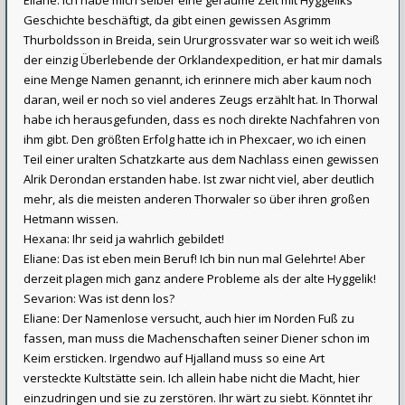
Eliane: Ich habe mich selber eine geraume Zeit mit Hyggeliks
Geschichte beschäftigt, da gibt einen gewissen Asgrimm
Thurboldsson in Breida, sein Ururgrossvater war so weit ich weiß
der einzig Überlebende der Orklandexpedition, er hat mir damals
eine Menge Namen genannt, ich erinnere mich aber kaum noch
daran, weil er noch so viel anderes Zeugs erzählt hat. In Thorwal
habe ich herausgefunden, dass es noch direkte Nachfahren von
ihm gibt. Den größten Erfolg hatte ich in Phexcaer, wo ich einen
Teil einer uralten Schatzkarte aus dem Nachlass einen gewissen
Alrik Derondan erstanden habe. Ist zwar nicht viel, aber deutlich
mehr, als die meisten anderen Thorwaler so über ihren großen
Hetmann wissen.
Hexana: Ihr seid ja wahrlich gebildet!
Eliane: Das ist eben mein Beruf! Ich bin nun mal Gelehrte! Aber
derzeit plagen mich ganz andere Probleme als der alte Hyggelik!
Sevarion: Was ist denn los?
Eliane: Der Namenlose versucht, auch hier im Norden Fuß zu
fassen, man muss die Machenschaften seiner Diener schon im
Keim ersticken. Irgendwo auf Hjalland muss so eine Art
versteckte Kultstätte sein. Ich allein habe nicht die Macht, hier
einzudringen und sie zu zerstören. Ihr wärt zu siebt. Könntet ihr