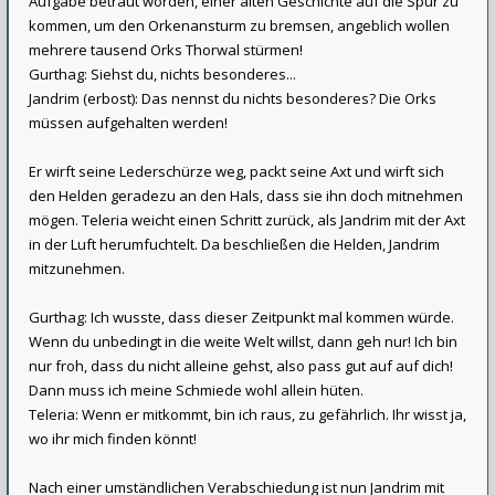
Aufgabe betraut worden, einer alten Geschichte auf die Spur zu
kommen, um den Orkenansturm zu bremsen, angeblich wollen
mehrere tausend Orks Thorwal stürmen!
Gurthag: Siehst du, nichts besonderes...
Jandrim (erbost): Das nennst du nichts besonderes? Die Orks
müssen aufgehalten werden!
Er wirft seine Lederschürze weg, packt seine Axt und wirft sich
den Helden geradezu an den Hals, dass sie ihn doch mitnehmen
mögen. Teleria weicht einen Schritt zurück, als Jandrim mit der Axt
in der Luft herumfuchtelt. Da beschließen die Helden, Jandrim
mitzunehmen.
Gurthag: Ich wusste, dass dieser Zeitpunkt mal kommen würde.
Wenn du unbedingt in die weite Welt willst, dann geh nur! Ich bin
nur froh, dass du nicht alleine gehst, also pass gut auf auf dich!
Dann muss ich meine Schmiede wohl allein hüten.
Teleria: Wenn er mitkommt, bin ich raus, zu gefährlich. Ihr wisst ja,
wo ihr mich finden könnt!
Nach einer umständlichen Verabschiedung ist nun Jandrim mit