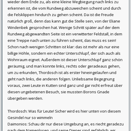
wieder dem Ende zu, als eine kleine Wegbiegung nach links zu
erkennen ist, die vom Rundweg abzuweichen scheint und durch
die Felsklippen hindurch zu gehen scheint. Da ist die Freude
natürlich groß, denn das kann gut die Stelle sein, von der Eliane
Windenbek gesprochen hat. Wenige Schritt später auf der dem
Rundweg abgewandten Seite ist ein verwitterter Feldstall, in dem
eine Treppe nach unten zu führen scheint, das muss es sein!
Schon nach wenigen Schritten ist klar: das ist mehr als nur eine
billige Höhle, sondern ein echter Unterschlupf, der sich auch als
Wohnraum eignet. Außerdem ist dieser Unterschlupf ganz schön
geräumig, und man konnte links, rechts oder geradeaus gehen,
um zu erkunden, Thordosch ist als erster hineingelaufen und
geht nach links, die anderen folgen. Unliebsame Begegnung
voraus, zwei Leute in Kutten sind ganz und gar nicht erfreut über
diesen ungebetenen Besuch, sie mussten Borons Gnade
übergeben werden.
Thordosch: Was für Leute! Sicher wird es hier unten von diesem
Gesindel nur so wimmeln
Daimonios: Schau dir nur diese Umgebung an, es riecht geradezu
nach dem Namenlosen, und seine Diener sind gefährlich, wir