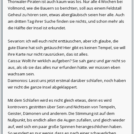
Thorwaler-Piraten ist auch kaum was los. Nur alle 4 Wochen bei
Vollmond, wie die Bauern so berichten, soll aus einem Feldstall
Geheul zu hören sein, etwas abergläubisch seien hier alle. Auch
am dritten Tag ihrer Suche finden sie nichts, und schon mehr als
die Hälfte der Insel ist erkundet.
Sevarion: ich will euch nicht enttäuschen, aber ich glaube, die
gute Eliane hat sich getäuscht! Hier gibt es keinen Tempel, sie will
ihre Karte nur nicht rausrücken, das ist alles.
Caissa: Wollt ihr wirklich aufgeben? Sie sah ganz und gar nicht so
aus, als ob sie das alles nur erfunden hätte. wir müssen eben
wachsam sein.
Daimonios: Lasst uns jetzt erstmal darüber schlafen, noch haben
wir nicht die ganze Insel abgeklappert.
Mit dem Schlafen wird es nicht gleich etwas, denn es wird
kontrovers gestritten über Sein und Nichtsein von Tempeln,
Geister, Dämonen und anderem. Die Stimmung ist auf dem
Nullpunkt, bis endlich allen die Augen zufallen, und gleich wieder
auf, weil sich ein paar große Spinnen herangeschlichen haben.
So wundert es nur wenig, dass es nach einer schauerlichen