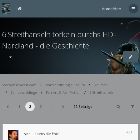
Anmelden
6 Streithanseln torkeln durchs HD-
Nordland - die Geschichte
Sternenschweif.com
Nordlandtrilogie Forum
Deutsch
Schicksalsklinge
Fan Art & Fan Fiction
6 Streithanseln
1
2
3
4
92 Beiträge
#31
von
Lippens die Ente