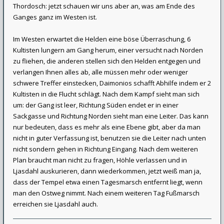
Thordosch: jetzt schauen wir uns aber an, was am Ende des
Ganges ganz im Westen ist.
Im Westen erwartet die Helden eine böse Überraschung, 6
Kultisten lungern am Gang herum, einer versucht nach Norden
zu fliehen, die anderen stellen sich den Helden entgegen und
verlangen Ihnen alles ab, alle müssen mehr oder weniger
schwere Treffer einstecken, Daimonios schafft Abhilfe indem er 2
Kultisten in die Flucht schlägt. Nach dem Kampf sieht man sich
um: der Gang ist leer, Richtung Süden endet er in einer
Sackgasse und Richtung Norden sieht man eine Leiter. Das kann
nur bedeuten, dass es mehr als eine Ebene gibt, aber da man
nicht in guter Verfassung ist, benutzen sie die Leiter nach unten
nicht sondern gehen in Richtung Eingang. Nach dem weiteren
Plan braucht man nicht zu fragen, Höhle verlassen und in
Ljasdahl auskurieren, dann wiederkommen, jetzt weiß man ja,
dass der Tempel etwa einen Tagesmarsch entfernt liegt, wenn
man den Ostweg nimmt. Nach einem weiteren Tag Fußmarsch
erreichen sie Ljasdahl auch.