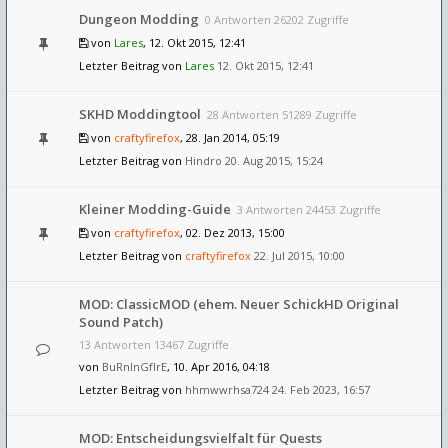
Dungeon Modding
0 Antworten 26202 Zugriffe
von
Lares
, 12. Okt 2015, 12:41
Letzter Beitrag von
Lares
12. Okt 2015, 12:41
SKHD Moddingtool
28 Antworten 51289 Zugriffe
von
craftyfirefox
, 28. Jan 2014, 05:19
Letzter Beitrag von
Hindro
20. Aug 2015, 15:24
Kleiner Modding-Guide
3 Antworten 24453 Zugriffe
von
craftyfirefox
, 02. Dez 2013, 15:00
Letzter Beitrag von
craftyfirefox
22. Jul 2015, 10:00
MOD: ClassicMOD (ehem. Neuer SchickHD Original
Sound Patch)
13 Antworten 13467 Zugriffe
von
BuRnInGfIrE
, 10. Apr 2016, 04:18
Letzter Beitrag von
hhmwwrhsa724
24. Feb 2023, 16:57
MOD: Entscheidungsvielfalt für Quests