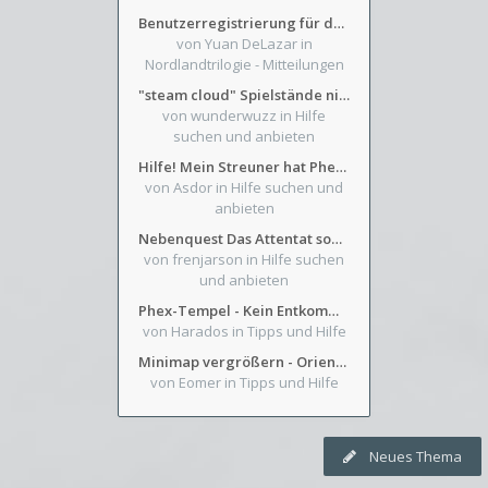
Benutzerregistrierung für das SchickHD-/SchweifHD-Forum gesperrt
von Yuan DeLazar
in
Nordlandtrilogie - Mitteilungen
"steam cloud" Spielstände nicht verfügbar
von wunderwuzz
in Hilfe
suchen und anbieten
Hilfe! Mein Streuner hat Phexens Gunst verloren...
von Asdor
in Hilfe suchen und
anbieten
Nebenquest Das Attentat sowie Beilunker Reiter und zwei kleine Ausrüstungsfragen
von frenjarson
in Hilfe suchen
und anbieten
Phex-Tempel - Kein Entkommen aus Weinkeller/Bibliothek Trakt
von Harados
in Tipps und Hilfe
Minimap vergrößern - Orientierung in Blutzinnen
von Eomer
in Tipps und Hilfe
Neues Thema