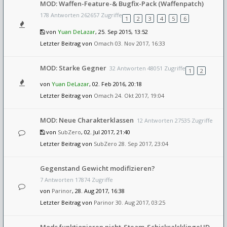
MOD: Waffen-Feature-& Bugfix-Pack (Waffenpatch)
178 Antworten 262657 Zugriffe
1
2
3
4
5
6
von
Yuan DeLazar
, 25. Sep 2015, 13:52
Letzter Beitrag von
Omach
03. Nov 2017, 16:33
MOD: Starke Gegner
32 Antworten 48051 Zugriffe
1
2
von
Yuan DeLazar
, 02. Feb 2016, 20:18
Letzter Beitrag von
Omach
24. Okt 2017, 19:04
MOD: Neue Charakterklassen
12 Antworten 27535 Zugriffe
von
SubZero
, 02. Jul 2017, 21:40
Letzter Beitrag von
SubZero
28. Sep 2017, 23:04
Gegenstand Gewicht modifizieren?
7 Antworten 17874 Zugriffe
von
Parinor
, 28. Aug 2017, 16:38
Letzter Beitrag von
Parinor
30. Aug 2017, 03:25