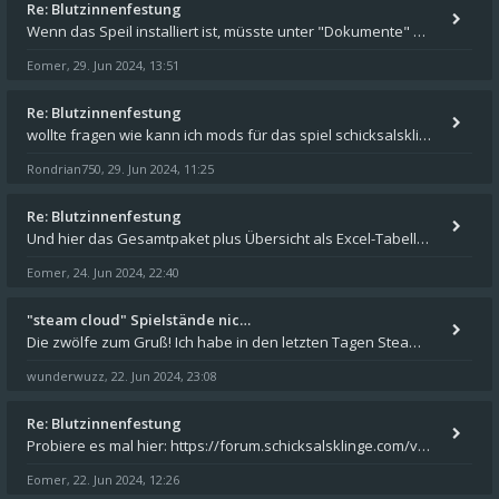
Re: Blutzinnenfestung
Wenn das Speil installiert ist, müsste unter "Dokumente" auf Deinem Rechner ein Verzeichnis "blade of destiny" sein. Dar
Eomer
29. Jun 2024, 13:51
,
Re: Blutzinnenfestung
wollte fragen wie kann ich mods für das spiel schicksalsklinge in das spieleverzeichnis kopieren und in welches
Rondrian750
29. Jun 2024, 11:25
,
Re: Blutzinnenfestung
Und hier das Gesamtpaket plus Übersicht als Excel-Tabelle: https://forum.schicksalsklinge.com/viewtopic.php?f=239&t=156
Eomer
24. Jun 2024, 22:40
,
"steam cloud" Spielstände nic…
Die zwölfe zum Gruß! Ich habe in den letzten Tagen Steam auf meinem Desktop PC mit Windows 11 installiert und über Steam
wunderwuzz
22. Jun 2024, 23:08
,
Re: Blutzinnenfestung
Probiere es mal hier: https://forum.schicksalsklinge.com/viewtopic.php?f=239&t=15661
Eomer
22. Jun 2024, 12:26
,