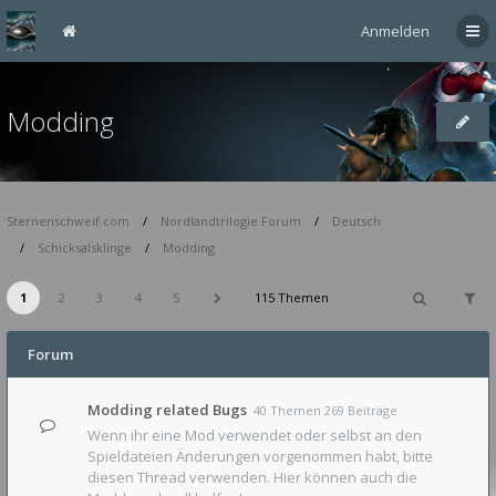
Anmelden
Modding
Sternenschweif.com
Nordlandtrilogie Forum
Deutsch
Schicksalsklinge
Modding
1
2
3
4
5
115 Themen
Forum
Modding related Bugs
40 Themen 269 Beiträge
Wenn ihr eine Mod verwendet oder selbst an den
Spieldateien Änderungen vorgenommen habt, bitte
diesen Thread verwenden. Hier können auch die