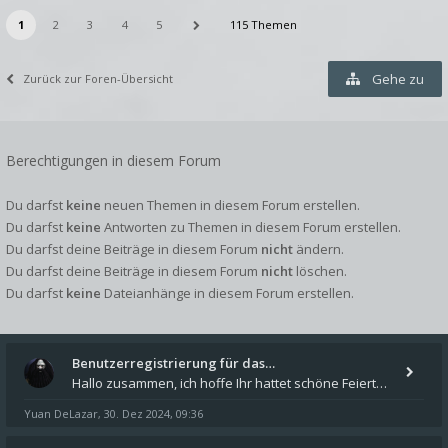
1
2
3
4
5
115 Themen
Gehe zu
Zurück zur Foren-Übersicht
Berechtigungen in diesem Forum
Du darfst
keine
neuen Themen in diesem Forum erstellen.
Du darfst
keine
Antworten zu Themen in diesem Forum erstellen.
Du darfst deine Beiträge in diesem Forum
nicht
ändern.
Du darfst deine Beiträge in diesem Forum
nicht
löschen.
Du darfst
keine
Dateianhänge in diesem Forum erstellen.
Benutzerregistrierung für das…
Hallo zusammen, ich hoffe Ihr hattet schöne Feiertage und kommt auch gut ins neue Jahr. Ich schreibe hier kurz zur Infor
Yuan DeLazar
30. Dez 2024, 09:36
,