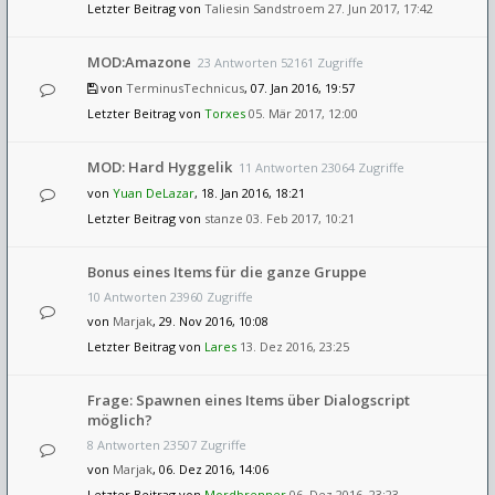
Letzter Beitrag von
Taliesin Sandstroem
27. Jun 2017, 17:42
MOD:Amazone
23 Antworten 52161 Zugriffe
von
TerminusTechnicus
, 07. Jan 2016, 19:57
Letzter Beitrag von
Torxes
05. Mär 2017, 12:00
MOD: Hard Hyggelik
11 Antworten 23064 Zugriffe
von
Yuan DeLazar
, 18. Jan 2016, 18:21
Letzter Beitrag von
stanze
03. Feb 2017, 10:21
Bonus eines Items für die ganze Gruppe
10 Antworten 23960 Zugriffe
von
Marjak
, 29. Nov 2016, 10:08
Letzter Beitrag von
Lares
13. Dez 2016, 23:25
Frage: Spawnen eines Items über Dialogscript
möglich?
8 Antworten 23507 Zugriffe
von
Marjak
, 06. Dez 2016, 14:06
Letzter Beitrag von
Mordbrenner
06. Dez 2016, 23:23