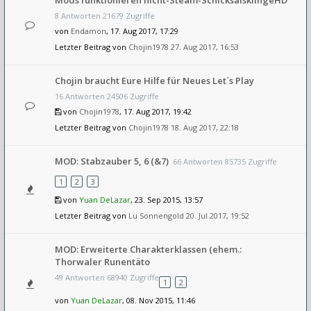
Mods funktionieren nicht-Steam-SchicksalsklingeHD
8 Antworten 21679 Zugriffe
von
Endamon
, 17. Aug 2017, 17:29
Letzter Beitrag von
Chojin1978
27. Aug 2017, 16:53
Chojin braucht Eure Hilfe für Neues Let´s Play
16 Antworten 24506 Zugriffe
von
Chojin1978
, 17. Aug 2017, 19:42
Letzter Beitrag von
Chojin1978
18. Aug 2017, 22:18
MOD: Stabzauber 5, 6 (&7)
66 Antworten 85735 Zugriffe
1
2
3
von
Yuan DeLazar
, 23. Sep 2015, 13:57
Letzter Beitrag von
Lu Sonnengold
20. Jul 2017, 19:52
MOD: Erweiterte Charakterklassen (ehem.:
Thorwaler Runentäto
49 Antworten 68940 Zugriffe
1
2
von
Yuan DeLazar
, 08. Nov 2015, 11:46