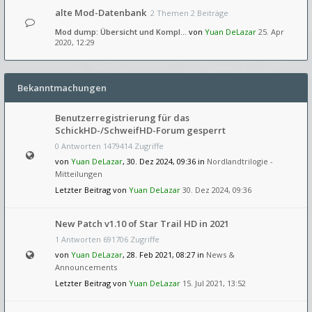
alte Mod-Datenbank
2 Themen 2 Beiträge
Mod dump: Übersicht und Kompl…
von
Yuan DeLazar
25. Apr
2020, 12:29
Bekanntmachungen
Benutzerregistrierung für das
SchickHD-/SchweifHD-Forum gesperrt
0 Antworten 1479414 Zugriffe
von
Yuan DeLazar
, 30. Dez 2024, 09:36 in
Nordlandtrilogie -
Mitteilungen
Letzter Beitrag von
Yuan DeLazar
30. Dez 2024, 09:36
New Patch v1.10 of Star Trail HD in 2021
1 Antworten 691706 Zugriffe
von
Yuan DeLazar
, 28. Feb 2021, 08:27 in
News &
Announcements
Letzter Beitrag von
Yuan DeLazar
15. Jul 2021, 13:52