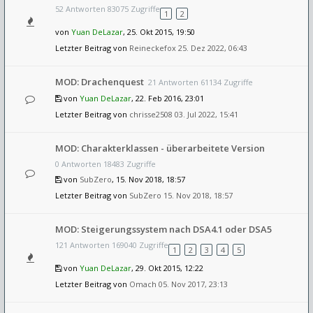
52 Antworten 83075 Zugriffe
1
2
von
Yuan DeLazar
, 25. Okt 2015, 19:50
Letzter Beitrag von
Reineckefox
25. Dez 2022, 06:43
MOD: Drachenquest
21 Antworten 61134 Zugriffe
von
Yuan DeLazar
, 22. Feb 2016, 23:01
Letzter Beitrag von
chrisse2508
03. Jul 2022, 15:41
MOD: Charakterklassen - überarbeitete Version
0 Antworten 18483 Zugriffe
von
SubZero
, 15. Nov 2018, 18:57
Letzter Beitrag von
SubZero
15. Nov 2018, 18:57
MOD: Steigerungssystem nach DSA4.1 oder DSA5
121 Antworten 169040 Zugriffe
1
2
3
4
5
von
Yuan DeLazar
, 29. Okt 2015, 12:22
Letzter Beitrag von
Omach
05. Nov 2017, 23:13