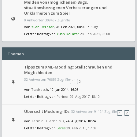
Melden von (möglichenen) Bugs,
situationsbezogenen Verbesserungen und
Unklarheiten zum Spiel
0 Antworten 309437 Zugriffe
von
Yuan DeLazar
, 28. Feb 2021, 08:00 in
Bugs
Letzter Beitrag von
Yuan DeLazar
28. Feb 2021, 08:00
Themen
Tipps zum XML-Modding: Stellschrauben und
Möglichkeiten
32 Antworten 76639 Zugriffe
1
2
von
Tsadrosch
, 10. Jan 2014, 16:03
Letzter Beitrag von
Parinor
29. Aug 2017, 18:10
Übersicht Modding-IDs
32 Antworten 91124 Zugriffe
1
2
von
TerminusTechnicus
, 24. Aug 2014, 18:24
Letzter Beitrag von
Lares
29. Feb 2016, 17:59