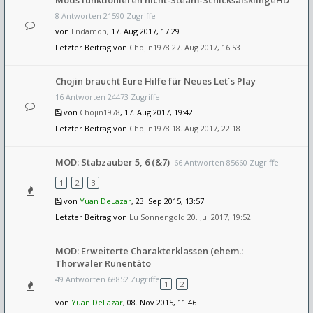
Mods funktionieren nicht-Steam-SchicksalsklingeHD
8 Antworten 21590 Zugriffe
von
Endamon
, 17. Aug 2017, 17:29
Letzter Beitrag von
Chojin1978
27. Aug 2017, 16:53
Chojin braucht Eure Hilfe für Neues Let´s Play
16 Antworten 24473 Zugriffe
von
Chojin1978
, 17. Aug 2017, 19:42
Letzter Beitrag von
Chojin1978
18. Aug 2017, 22:18
MOD: Stabzauber 5, 6 (&7)
66 Antworten 85660 Zugriffe
1
2
3
von
Yuan DeLazar
, 23. Sep 2015, 13:57
Letzter Beitrag von
Lu Sonnengold
20. Jul 2017, 19:52
MOD: Erweiterte Charakterklassen (ehem.:
Thorwaler Runentäto
49 Antworten 68852 Zugriffe
1
2
von
Yuan DeLazar
, 08. Nov 2015, 11:46