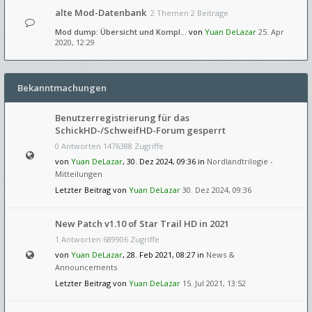
alte Mod-Datenbank
2 Themen 2 Beiträge
Mod dump: Übersicht und Kompl…
von
Yuan DeLazar
25. Apr
2020, 12:29
Bekanntmachungen
Benutzerregistrierung für das
SchickHD-/SchweifHD-Forum gesperrt
0 Antworten 1476388 Zugriffe
von
Yuan DeLazar
, 30. Dez 2024, 09:36 in
Nordlandtrilogie -
Mitteilungen
Letzter Beitrag von
Yuan DeLazar
30. Dez 2024, 09:36
New Patch v1.10 of Star Trail HD in 2021
1 Antworten 689906 Zugriffe
von
Yuan DeLazar
, 28. Feb 2021, 08:27 in
News &
Announcements
Letzter Beitrag von
Yuan DeLazar
15. Jul 2021, 13:52