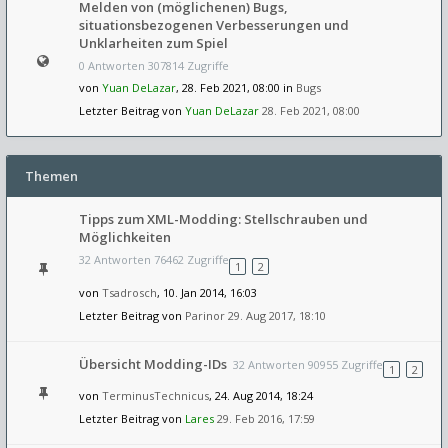
Melden von (möglichenen) Bugs,
situationsbezogenen Verbesserungen und
Unklarheiten zum Spiel
0 Antworten 307814 Zugriffe
von
Yuan DeLazar
, 28. Feb 2021, 08:00 in
Bugs
Letzter Beitrag von
Yuan DeLazar
28. Feb 2021, 08:00
Themen
Tipps zum XML-Modding: Stellschrauben und
Möglichkeiten
32 Antworten 76462 Zugriffe
1
2
von
Tsadrosch
, 10. Jan 2014, 16:03
Letzter Beitrag von
Parinor
29. Aug 2017, 18:10
Übersicht Modding-IDs
32 Antworten 90955 Zugriffe
1
2
von
TerminusTechnicus
, 24. Aug 2014, 18:24
Letzter Beitrag von
Lares
29. Feb 2016, 17:59