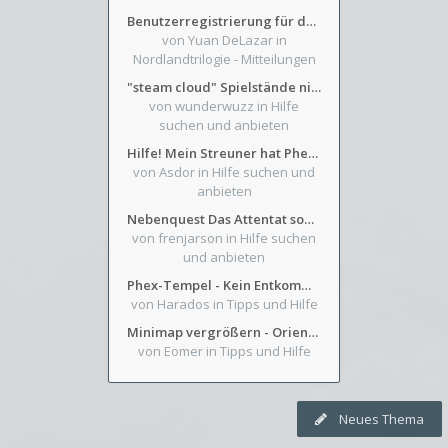
Benutzerregistrierung für das SchickHD-/SchweifHD-Forum gesperrt
von Yuan DeLazar
in
Nordlandtrilogie - Mitteilungen
"steam cloud" Spielstände nicht verfügbar
von wunderwuzz
in Hilfe
suchen und anbieten
Hilfe! Mein Streuner hat Phexens Gunst verloren...
von Asdor
in Hilfe suchen und
anbieten
Nebenquest Das Attentat sowie Beilunker Reiter und zwei kleine Ausrüstungsfragen
von frenjarson
in Hilfe suchen
und anbieten
Phex-Tempel - Kein Entkommen aus Weinkeller/Bibliothek Trakt
von Harados
in Tipps und Hilfe
Minimap vergrößern - Orientierung in Blutzinnen
von Eomer
in Tipps und Hilfe
Neues Thema