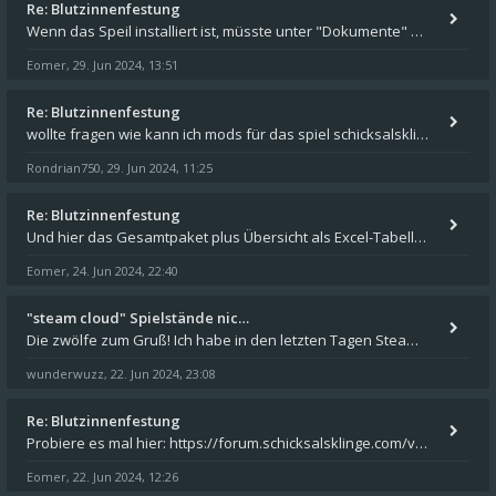
Re: Blutzinnenfestung
Wenn das Speil installiert ist, müsste unter "Dokumente" auf Deinem Rechner ein Verzeichnis "blade of destiny" sein. Dar
Eomer
29. Jun 2024, 13:51
,
Re: Blutzinnenfestung
wollte fragen wie kann ich mods für das spiel schicksalsklinge in das spieleverzeichnis kopieren und in welches
Rondrian750
29. Jun 2024, 11:25
,
Re: Blutzinnenfestung
Und hier das Gesamtpaket plus Übersicht als Excel-Tabelle: https://forum.schicksalsklinge.com/viewtopic.php?f=239&t=156
Eomer
24. Jun 2024, 22:40
,
"steam cloud" Spielstände nic…
Die zwölfe zum Gruß! Ich habe in den letzten Tagen Steam auf meinem Desktop PC mit Windows 11 installiert und über Steam
wunderwuzz
22. Jun 2024, 23:08
,
Re: Blutzinnenfestung
Probiere es mal hier: https://forum.schicksalsklinge.com/viewtopic.php?f=239&t=15661
Eomer
22. Jun 2024, 12:26
,