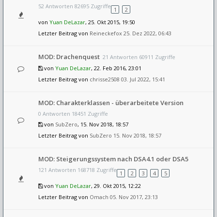
52 Antworten 82695 Zugriffe
1
2
von
Yuan DeLazar
, 25. Okt 2015, 19:50
Letzter Beitrag von
Reineckefox
25. Dez 2022, 06:43
MOD: Drachenquest
21 Antworten 60911 Zugriffe
von
Yuan DeLazar
, 22. Feb 2016, 23:01
Letzter Beitrag von
chrisse2508
03. Jul 2022, 15:41
MOD: Charakterklassen - überarbeitete Version
0 Antworten 18451 Zugriffe
von
SubZero
, 15. Nov 2018, 18:57
Letzter Beitrag von
SubZero
15. Nov 2018, 18:57
MOD: Steigerungssystem nach DSA4.1 oder DSA5
121 Antworten 168718 Zugriffe
1
2
3
4
5
von
Yuan DeLazar
, 29. Okt 2015, 12:22
Letzter Beitrag von
Omach
05. Nov 2017, 23:13