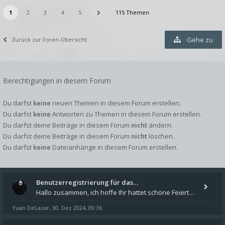
1
2
3
4
5
115 Themen
Gehe zu
Zurück zur Foren-Übersicht
Berechtigungen in diesem Forum
Du darfst
keine
neuen Themen in diesem Forum erstellen.
Du darfst
keine
Antworten zu Themen in diesem Forum erstellen.
Du darfst deine Beiträge in diesem Forum
nicht
ändern.
Du darfst deine Beiträge in diesem Forum
nicht
löschen.
Du darfst
keine
Dateianhänge in diesem Forum erstellen.
Benutzerregistrierung für das…
Hallo zusammen, ich hoffe Ihr hattet schöne Feiertage und kommt auch gut ins neue Jahr. Ich schreibe hier kurz zur Infor
Yuan DeLazar
30. Dez 2024, 09:36
,