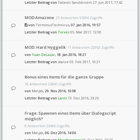
Letzter Beitrag von
Taliesin Sandstroem
27. Jun 2017, 17:42
MOD:Amazone
23 Antworten 51894 Zugriffe
von
TerminusTechnicus
, 07. Jan 2016, 19:57
Letzter Beitrag von
Torxes
05. Mär 2017, 12:00
MOD: Hard Hyggelik
11 Antworten 22953 Zugriffe
von
Yuan DeLazar
, 18. Jan 2016, 18:21
Letzter Beitrag von
stanze
03. Feb 2017, 10:21
Bonus eines Items für die ganze Gruppe
10 Antworten 23845 Zugriffe
von
Marjak
, 29. Nov 2016, 10:08
Letzter Beitrag von
Lares
13. Dez 2016, 23:25
Frage: Spawnen eines Items über Dialogscript
möglich?
8 Antworten 23406 Zugriffe
von
Marjak
, 06. Dez 2016, 14:06
Letzter Beitrag von
Mordbrenner
06. Dez 2016, 23:23