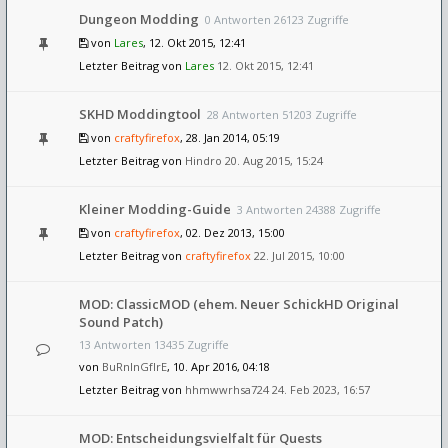
Dungeon Modding
0 Antworten 26123 Zugriffe
von
Lares
, 12. Okt 2015, 12:41
Letzter Beitrag von
Lares
12. Okt 2015, 12:41
SKHD Moddingtool
28 Antworten 51203 Zugriffe
von
craftyfirefox
, 28. Jan 2014, 05:19
Letzter Beitrag von
Hindro
20. Aug 2015, 15:24
Kleiner Modding-Guide
3 Antworten 24388 Zugriffe
von
craftyfirefox
, 02. Dez 2013, 15:00
Letzter Beitrag von
craftyfirefox
22. Jul 2015, 10:00
MOD: ClassicMOD (ehem. Neuer SchickHD Original
Sound Patch)
13 Antworten 13435 Zugriffe
von
BuRnInGfIrE
, 10. Apr 2016, 04:18
Letzter Beitrag von
hhmwwrhsa724
24. Feb 2023, 16:57
MOD: Entscheidungsvielfalt für Quests