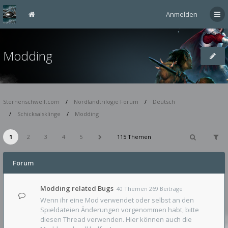
Anmelden
Modding
Sternenschweif.com
Nordlandtrilogie Forum
Deutsch
Schicksalsklinge
Modding
1
2
3
4
5
115 Themen
Forum
Modding related Bugs
40 Themen 269 Beiträge
Wenn ihr eine Mod verwendet oder selbst an den
Spieldateien Änderungen vorgenommen habt, bitte
diesen Thread verwenden. Hier können auch die