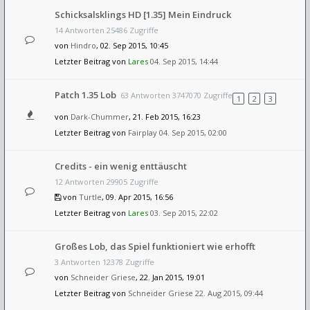
Schicksalsklings HD [1.35] Mein Eindruck
14 Antworten 25486 Zugriffe
von
Hindro
, 02. Sep 2015, 10:45
Letzter Beitrag von
Lares
04. Sep 2015, 14:44
Patch 1.35 Lob
63 Antworten 3747070 Zugriffe
1
2
3
von
Dark-Chummer
, 21. Feb 2015, 16:23
Letzter Beitrag von
Fairplay
04. Sep 2015, 02:00
Credits - ein wenig enttäuscht
12 Antworten 29905 Zugriffe
von
Turtle
, 09. Apr 2015, 16:56
Letzter Beitrag von
Lares
03. Sep 2015, 22:02
Großes Lob, das Spiel funktioniert wie erhofft
3 Antworten 12378 Zugriffe
von
Schneider Griese
, 22. Jan 2015, 19:01
Letzter Beitrag von
Schneider Griese
22. Aug 2015, 09:44