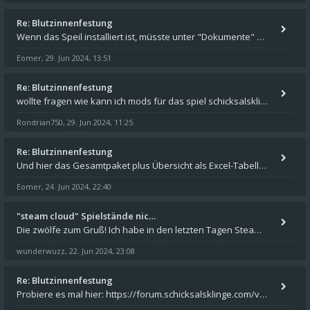
Re: Blutzinnenfestung
Wenn das Speil installiert ist, müsste unter "Dokumente" auf Deinem Rechner ein Verzeichnis "blade of destiny" sein. Dar
Eomer
29. Jun 2024, 13:51
,
Re: Blutzinnenfestung
wollte fragen wie kann ich mods für das spiel schicksalsklinge in das spieleverzeichnis kopieren und in welches
Rondrian750
29. Jun 2024, 11:25
,
Re: Blutzinnenfestung
Und hier das Gesamtpaket plus Übersicht als Excel-Tabelle: https://forum.schicksalsklinge.com/viewtopic.php?f=239&t=156
Eomer
24. Jun 2024, 22:40
,
"steam cloud" Spielstände nic…
Die zwölfe zum Gruß! Ich habe in den letzten Tagen Steam auf meinem Desktop PC mit Windows 11 installiert und über Steam
wunderwuzz
22. Jun 2024, 23:08
,
Re: Blutzinnenfestung
Probiere es mal hier: https://forum.schicksalsklinge.com/viewtopic.php?f=239&t=15661