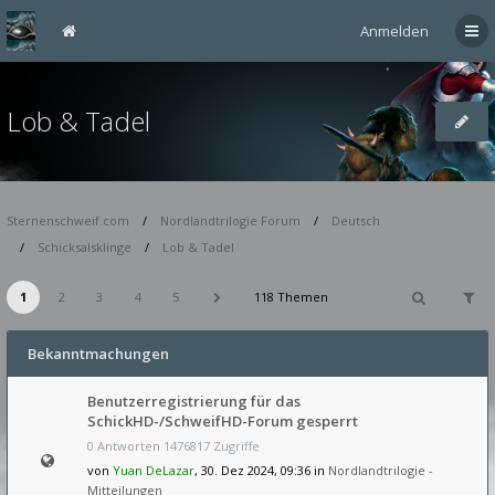
Anmelden
Lob & Tadel
Sternenschweif.com
Nordlandtrilogie Forum
Deutsch
Schicksalsklinge
Lob & Tadel
1
2
3
4
5
118 Themen
Bekanntmachungen
Benutzerregistrierung für das
SchickHD-/SchweifHD-Forum gesperrt
0 Antworten 1476817 Zugriffe
von
Yuan DeLazar
, 30. Dez 2024, 09:36 in
Nordlandtrilogie -
Mitteilungen