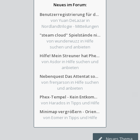
Neues im Forum:
Benutzerregistrierung für das SchickHD-/SchweifHD-Forum gesperrt
von Yuan DeLazar
in
Nordlandtrilogie - Mitteilungen
"steam cloud" Spielstände nicht verfügbar
von wunderwuzz
in Hilfe
suchen und anbieten
Hilfe! Mein Streuner hat Phexens Gunst verloren...
von Asdor
in Hilfe suchen und
anbieten
Nebenquest Das Attentat sowie Beilunker Reiter und zwei kleine Ausrüstungsfragen
von frenjarson
in Hilfe suchen
und anbieten
Phex-Tempel - Kein Entkommen aus Weinkeller/Bibliothek Trakt
von Harados
in Tipps und Hilfe
Minimap vergrößern - Orientierung in Blutzinnen
von Eomer
in Tipps und Hilfe
Neues Thema