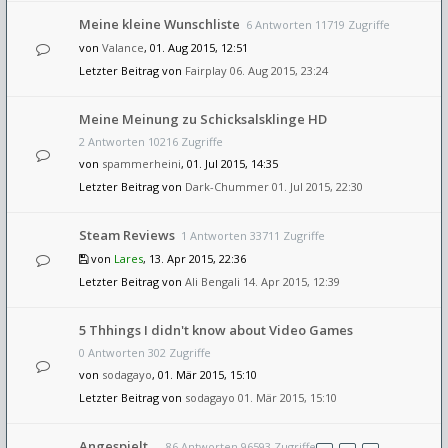
Meine kleine Wunschliste
6 Antworten 11719 Zugriffe
von
Valance
, 01. Aug 2015, 12:51
Letzter Beitrag von
Fairplay
06. Aug 2015, 23:24
Meine Meinung zu Schicksalsklinge HD
2 Antworten 10216 Zugriffe
von
spammerheini
, 01. Jul 2015, 14:35
Letzter Beitrag von
Dark-Chummer
01. Jul 2015, 22:30
Steam Reviews
1 Antworten 33711 Zugriffe
von
Lares
, 13. Apr 2015, 22:36
Letzter Beitrag von
Ali Bengali
14. Apr 2015, 12:39
5 Thhings I didn't know about Video Games
0 Antworten 302 Zugriffe
von
sodagayo
, 01. Mär 2015, 15:10
Letzter Beitrag von
sodagayo
01. Mär 2015, 15:10
Angespielt ...
86 Antworten 96593 Zugriffe