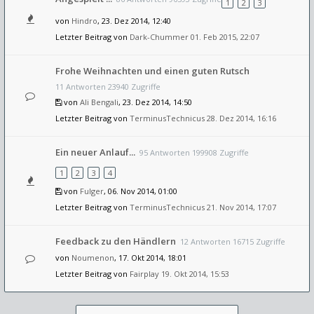
1
2
3
von
Hindro
, 23. Dez 2014, 12:40
Letzter Beitrag von
Dark-Chummer
01. Feb 2015, 22:07
Frohe Weihnachten und einen guten Rutsch
11 Antworten 23940 Zugriffe
von
Ali Bengali
, 23. Dez 2014, 14:50
Letzter Beitrag von
TerminusTechnicus
28. Dez 2014, 16:16
Ein neuer Anlauf...
95 Antworten 199908 Zugriffe
1
2
3
4
von
Fulger
, 06. Nov 2014, 01:00
Letzter Beitrag von
TerminusTechnicus
21. Nov 2014, 17:07
Feedback zu den Händlern
12 Antworten 16715 Zugriffe
von
Noumenon
, 17. Okt 2014, 18:01
Letzter Beitrag von
Fairplay
19. Okt 2014, 15:53