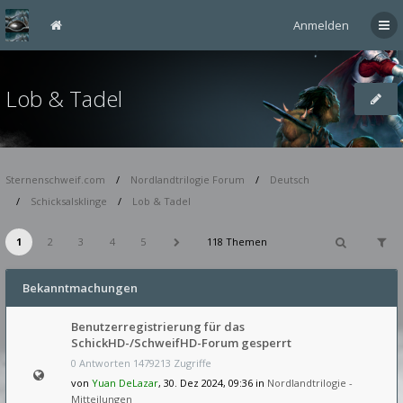
Anmelden
Lob & Tadel
Sternenschweif.com
Nordlandtrilogie Forum
Deutsch
Schicksalsklinge
Lob & Tadel
1
2
3
4
5
118 Themen
Bekanntmachungen
Benutzerregistrierung für das
SchickHD-/SchweifHD-Forum gesperrt
0 Antworten 1479213 Zugriffe
von
Yuan DeLazar
, 30. Dez 2024, 09:36 in
Nordlandtrilogie -
Mitteilungen