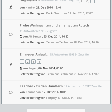
1
2
3
von
Hindro
, 23. Dez 2014, 12:40
Letzter Beitrag von
Dark-Chummer
01. Feb 2015, 22:07
Frohe Weihnachten und einen guten Rutsch
11 Antworten 23995 Zugriffe
von
Ali Bengali
, 23. Dez 2014, 14:50
Letzter Beitrag von
TerminusTechnicus
28. Dez 2014, 16:16
Ein neuer Anlauf...
95 Antworten 199964 Zugriffe
1
2
3
4
von
Fulger
, 06. Nov 2014, 01:00
Letzter Beitrag von
TerminusTechnicus
21. Nov 2014, 17:07
Feedback zu den Händlern
12 Antworten 16747 Zugriffe
von
Noumenon
, 17. Okt 2014, 18:01
Letzter Beitrag von
Fairplay
19. Okt 2014, 15:53