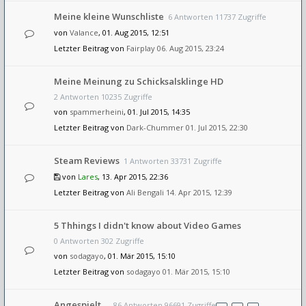
Meine kleine Wunschliste
6 Antworten 11737 Zugriffe
von
Valance
, 01. Aug 2015, 12:51
Letzter Beitrag von
Fairplay
06. Aug 2015, 23:24
Meine Meinung zu Schicksalsklinge HD
2 Antworten 10235 Zugriffe
von
spammerheini
, 01. Jul 2015, 14:35
Letzter Beitrag von
Dark-Chummer
01. Jul 2015, 22:30
Steam Reviews
1 Antworten 33731 Zugriffe
von
Lares
, 13. Apr 2015, 22:36
Letzter Beitrag von
Ali Bengali
14. Apr 2015, 12:39
5 Thhings I didn't know about Video Games
0 Antworten 302 Zugriffe
von
sodagayo
, 01. Mär 2015, 15:10
Letzter Beitrag von
sodagayo
01. Mär 2015, 15:10
Angespielt ...
86 Antworten 96691 Zugriffe