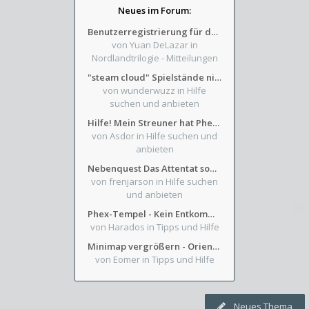
Neues im Forum:
Benutzerregistrierung für das SchickHD-/SchweifHD-Forum gesperrt
von Yuan DeLazar
in
Nordlandtrilogie - Mitteilungen
"steam cloud" Spielstände nicht verfügbar
von wunderwuzz
in Hilfe
suchen und anbieten
Hilfe! Mein Streuner hat Phexens Gunst verloren...
von Asdor
in Hilfe suchen und
anbieten
Nebenquest Das Attentat sowie Beilunker Reiter und zwei kleine Ausrüstungsfragen
von frenjarson
in Hilfe suchen
und anbieten
Phex-Tempel - Kein Entkommen aus Weinkeller/Bibliothek Trakt
von Harados
in Tipps und Hilfe
Minimap vergrößern - Orientierung in Blutzinnen
von Eomer
in Tipps und Hilfe
Neues Thema