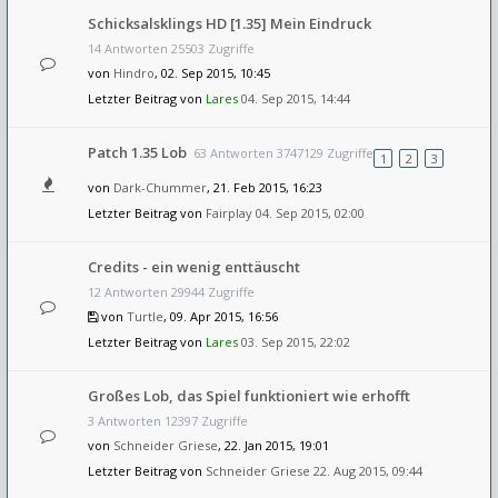
Schicksalsklings HD [1.35] Mein Eindruck
14 Antworten 25503 Zugriffe
von
Hindro
, 02. Sep 2015, 10:45
Letzter Beitrag von
Lares
04. Sep 2015, 14:44
Patch 1.35 Lob
63 Antworten 3747129 Zugriffe
1
2
3
von
Dark-Chummer
, 21. Feb 2015, 16:23
Letzter Beitrag von
Fairplay
04. Sep 2015, 02:00
Credits - ein wenig enttäuscht
12 Antworten 29944 Zugriffe
von
Turtle
, 09. Apr 2015, 16:56
Letzter Beitrag von
Lares
03. Sep 2015, 22:02
Großes Lob, das Spiel funktioniert wie erhofft
3 Antworten 12397 Zugriffe
von
Schneider Griese
, 22. Jan 2015, 19:01
Letzter Beitrag von
Schneider Griese
22. Aug 2015, 09:44