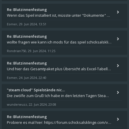
Re: Blutzinnenfestung
Wenn das Speil installiert ist, müsste unter "Dokumente" auf Deinem Rechner ein Verzeichnis "blade of destiny" sein. Dar
Eomer
29. Jun 2024, 13:51
,
Re: Blutzinnenfestung
wollte fragen wie kann ich mods für das spiel schicksalsklinge in das spieleverzeichnis kopieren und in welches
Rondrian750
29. Jun 2024, 11:25
,
Re: Blutzinnenfestung
Und hier das Gesamtpaket plus Übersicht als Excel-Tabelle: https://forum.schicksalsklinge.com/viewtopic.php?f=239&t=156
Eomer
24. Jun 2024, 22:40
,
"steam cloud" Spielstände nic…
Die zwölfe zum Gruß! Ich habe in den letzten Tagen Steam auf meinem Desktop PC mit Windows 11 installiert und über Steam
wunderwuzz
22. Jun 2024, 23:08
,
Re: Blutzinnenfestung
Probiere es mal hier: https://forum.schicksalsklinge.com/viewtopic.php?f=239&t=15661