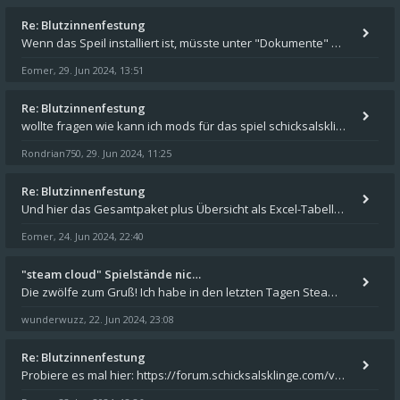
Re: Blutzinnenfestung
Wenn das Speil installiert ist, müsste unter "Dokumente" auf Deinem Rechner ein Verzeichnis "blade of destiny" sein. Dar
Eomer
29. Jun 2024, 13:51
,
Re: Blutzinnenfestung
wollte fragen wie kann ich mods für das spiel schicksalsklinge in das spieleverzeichnis kopieren und in welches
Rondrian750
29. Jun 2024, 11:25
,
Re: Blutzinnenfestung
Und hier das Gesamtpaket plus Übersicht als Excel-Tabelle: https://forum.schicksalsklinge.com/viewtopic.php?f=239&t=156
Eomer
24. Jun 2024, 22:40
,
"steam cloud" Spielstände nic…
Die zwölfe zum Gruß! Ich habe in den letzten Tagen Steam auf meinem Desktop PC mit Windows 11 installiert und über Steam
wunderwuzz
22. Jun 2024, 23:08
,
Re: Blutzinnenfestung
Probiere es mal hier: https://forum.schicksalsklinge.com/viewtopic.php?f=239&t=15661