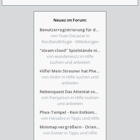
Neues im Forum:
Benutzerregistrierung für das SchickHD-/SchweifHD-Forum gesperrt
von Yuan DeLazar
in
Nordlandtrilogie - Mitteilungen
"steam cloud" Spielstände nicht verfügbar
von wunderwuzz
in Hilfe
suchen und anbieten
Hilfe! Mein Streuner hat Phexens Gunst verloren...
von Asdor
in Hilfe suchen und
anbieten
Nebenquest Das Attentat sowie Beilunker Reiter und zwei kleine Ausrüstungsfragen
von frenjarson
in Hilfe suchen
und anbieten
Phex-Tempel - Kein Entkommen aus Weinkeller/Bibliothek Trakt
von Harados
in Tipps und Hilfe
Minimap vergrößern - Orientierung in Blutzinnen
von Eomer
in Tipps und Hilfe