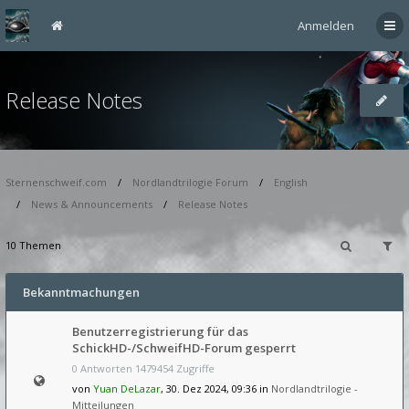
Anmelden
Release Notes
Sternenschweif.com
Nordlandtrilogie Forum
English
News & Announcements
Release Notes
10 Themen
Bekanntmachungen
Benutzerregistrierung für das
SchickHD-/SchweifHD-Forum gesperrt
0 Antworten 1479454 Zugriffe
von
Yuan DeLazar
, 30. Dez 2024, 09:36 in
Nordlandtrilogie -
Mitteilungen