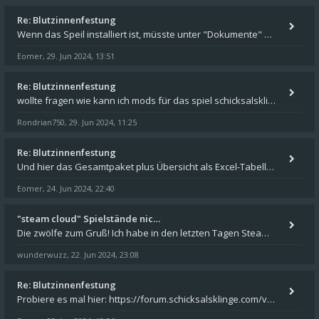
Re: Blutzinnenfestung
Wenn das Speil installiert ist, müsste unter "Dokumente" auf Deinem Rechner ein Verzeichnis "blade of destiny" sein. Dar
Eomer
29. Jun 2024, 13:51
,
Re: Blutzinnenfestung
wollte fragen wie kann ich mods für das spiel schicksalsklinge in das spieleverzeichnis kopieren und in welches
Rondrian750
29. Jun 2024, 11:25
,
Re: Blutzinnenfestung
Und hier das Gesamtpaket plus Übersicht als Excel-Tabelle: https://forum.schicksalsklinge.com/viewtopic.php?f=239&t=156
Eomer
24. Jun 2024, 22:40
,
"steam cloud" Spielstände nic…
Die zwölfe zum Gruß! Ich habe in den letzten Tagen Steam auf meinem Desktop PC mit Windows 11 installiert und über Steam
wunderwuzz
22. Jun 2024, 23:08
,
Re: Blutzinnenfestung
Probiere es mal hier: https://forum.schicksalsklinge.com/viewtopic.php?f=239&t=15661