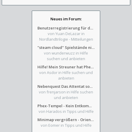
Neues im Forum:
Benutzerregistrierung für das SchickHD-/SchweifHD-Forum gesperrt
von Yuan DeLazar
in
Nordlandtrilogie - Mitteilungen
"steam cloud" Spielstände nicht verfügbar
von wunderwuzz
in Hilfe
suchen und anbieten
Hilfe! Mein Streuner hat Phexens Gunst verloren...
von Asdor
in Hilfe suchen und
anbieten
Nebenquest Das Attentat sowie Beilunker Reiter und zwei kleine Ausrüstungsfragen
von frenjarson
in Hilfe suchen
und anbieten
Phex-Tempel - Kein Entkommen aus Weinkeller/Bibliothek Trakt
von Harados
in Tipps und Hilfe
Minimap vergrößern - Orientierung in Blutzinnen
von Eomer
in Tipps und Hilfe