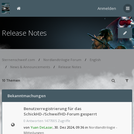
Anmelden
Release Notes
Sternenschweif.com
Nordlandtrilogie Forum
English
News & Announcements
Release Notes
10 Themen
Bekanntmachungen
Benutzerregistrierung für das
SchickHD-/SchweifHD-Forum gesperrt
0 Antworten 1477005 Zugriffe
von
Yuan DeLazar
, 30. Dez 2024, 09:36 in
Nordlandtrilogie -
Mitteilungen