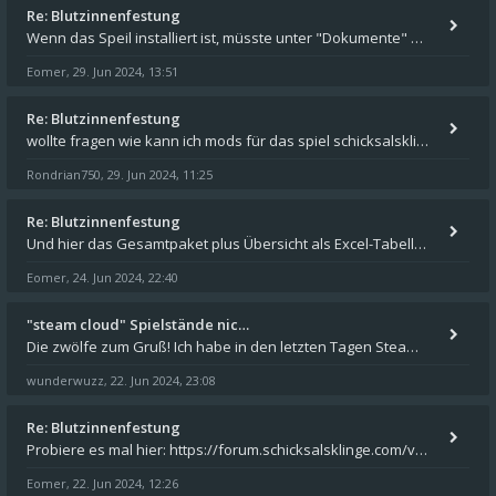
Re: Blutzinnenfestung
Wenn das Speil installiert ist, müsste unter "Dokumente" auf Deinem Rechner ein Verzeichnis "blade of destiny" sein. Dar
Eomer
29. Jun 2024, 13:51
,
Re: Blutzinnenfestung
wollte fragen wie kann ich mods für das spiel schicksalsklinge in das spieleverzeichnis kopieren und in welches
Rondrian750
29. Jun 2024, 11:25
,
Re: Blutzinnenfestung
Und hier das Gesamtpaket plus Übersicht als Excel-Tabelle: https://forum.schicksalsklinge.com/viewtopic.php?f=239&t=156
Eomer
24. Jun 2024, 22:40
,
"steam cloud" Spielstände nic…
Die zwölfe zum Gruß! Ich habe in den letzten Tagen Steam auf meinem Desktop PC mit Windows 11 installiert und über Steam
wunderwuzz
22. Jun 2024, 23:08
,
Re: Blutzinnenfestung
Probiere es mal hier: https://forum.schicksalsklinge.com/viewtopic.php?f=239&t=15661
Eomer
22. Jun 2024, 12:26
,