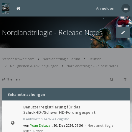
Anmelden
Nordlandtrilogie - Release Notes
Sternenschweif.com
Nordlandtrilogie Forum
Deutsch
Neuigkeiten & Ankündigungen
Nordlandtrilogie - Release Notes
24 Themen
Bekanntmachungen
Benutzerregistrierung für das
SchickHD-/SchweifHD-Forum gesperrt
0 Antworten 1476843 Zugriffe
von
Yuan DeLazar
, 30. Dez 2024, 09:36 in
Nordlandtrilogie -
Mitteilungen