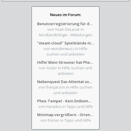
Neues im Forum:
Benutzerregistrierung für das SchickHD-/SchweifHD-Forum gesperrt
von Yuan DeLazar
in
Nordlandtrilogie - Mitteilungen
"steam cloud" Spielstände nicht verfügbar
von wunderwuzz
in Hilfe
suchen und anbieten
Hilfe! Mein Streuner hat Phexens Gunst verloren...
von Asdor
in Hilfe suchen und
anbieten
Nebenquest Das Attentat sowie Beilunker Reiter und zwei kleine Ausrüstungsfragen
von frenjarson
in Hilfe suchen
und anbieten
Phex-Tempel - Kein Entkommen aus Weinkeller/Bibliothek Trakt
von Harados
in Tipps und Hilfe
Minimap vergrößern - Orientierung in Blutzinnen
von Eomer
in Tipps und Hilfe