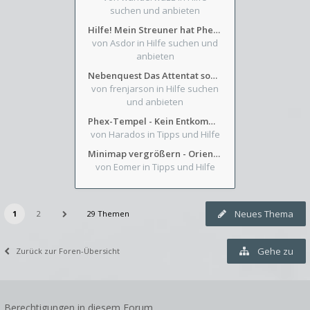
suchen und anbieten
Hilfe! Mein Streuner hat Phexens Gunst verloren...
von Asdor
in Hilfe suchen und
anbieten
Nebenquest Das Attentat sowie Beilunker Reiter und zwei kleine Ausrüstungsfragen
von frenjarson
in Hilfe suchen
und anbieten
Phex-Tempel - Kein Entkommen aus Weinkeller/Bibliothek Trakt
von Harados
in Tipps und Hilfe
Minimap vergrößern - Orientierung in Blutzinnen
von Eomer
in Tipps und Hilfe
Neues Thema
1
2
29 Themen
Gehe zu
Zurück zur Foren-Übersicht
Berechtigungen in diesem Forum