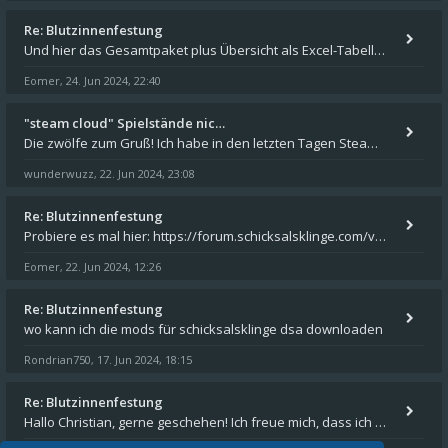
Re: Blutzinnenfestung
Und hier das Gesamtpaket plus Übersicht als Excel-Tabelle: https://forum.schicksalsklinge.com/viewtopic.php?f=239&t=156
Eomer
24. Jun 2024, 22:40
,
"steam cloud" Spielstände nic…
Die zwölfe zum Gruß! Ich habe in den letzten Tagen Steam auf meinem Desktop PC mit Windows 11 installiert und über Steam
wunderwuzz
22. Jun 2024, 23:08
,
Re: Blutzinnenfestung
Probiere es mal hier: https://forum.schicksalsklinge.com/viewtopic.php?f=239&t=15661
Eomer
22. Jun 2024, 12:26
,
Re: Blutzinnenfestung
wo kann ich die mods für schicksalsklinge dsa downloaden
Rondrian750
17. Jun 2024, 18:15
,
Re: Blutzinnenfestung
Hallo Christian, gerne geschehen! Ich freue mich, dass ich Dir weiterhelfen konnte - und das Forum weiter "lebt". Denn