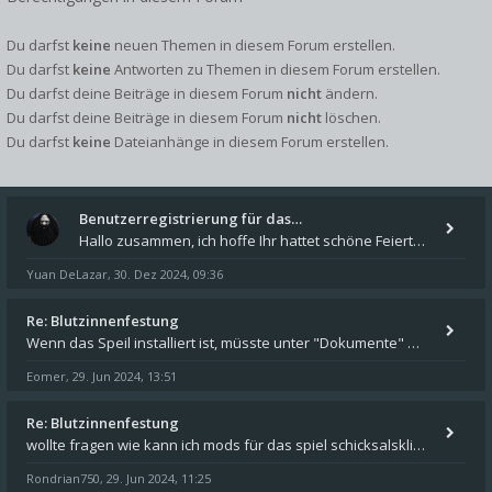
Du darfst
keine
neuen Themen in diesem Forum erstellen.
Du darfst
keine
Antworten zu Themen in diesem Forum erstellen.
Du darfst deine Beiträge in diesem Forum
nicht
ändern.
Du darfst deine Beiträge in diesem Forum
nicht
löschen.
Du darfst
keine
Dateianhänge in diesem Forum erstellen.
Benutzerregistrierung für das…
Hallo zusammen, ich hoffe Ihr hattet schöne Feiertage und kommt auch gut ins neue Jahr. Ich schreibe hier kurz zur Infor
Yuan DeLazar
30. Dez 2024, 09:36
,
Re: Blutzinnenfestung
Wenn das Speil installiert ist, müsste unter "Dokumente" auf Deinem Rechner ein Verzeichnis "blade of destiny" sein. Dar
Eomer
29. Jun 2024, 13:51
,
Re: Blutzinnenfestung
wollte fragen wie kann ich mods für das spiel schicksalsklinge in das spieleverzeichnis kopieren und in welches
Rondrian750
29. Jun 2024, 11:25
,