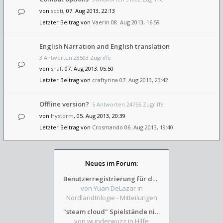
von
scoti
, 07. Aug 2013, 22:13
Letzter Beitrag von
Vaerin
08. Aug 2013, 16:59
English Narration and English translation
3 Antworten 28503 Zugriffe
von
shaf
, 07. Aug 2013, 05:50
Letzter Beitrag von
craftyrina
07. Aug 2013, 23:42
Offline version?
5 Antworten 24756 Zugriffe
von
Hystorm
, 05. Aug 2013, 20:39
Letzter Beitrag von
Crosmando
06. Aug 2013, 19:40
Neues im Forum:
Benutzerregistrierung für das SchickHD-/SchweifHD-Forum gesperrt
von Yuan DeLazar
in
Nordlandtrilogie - Mitteilungen
"steam cloud" Spielstände nicht verfügbar
von wunderwuzz
in Hilfe