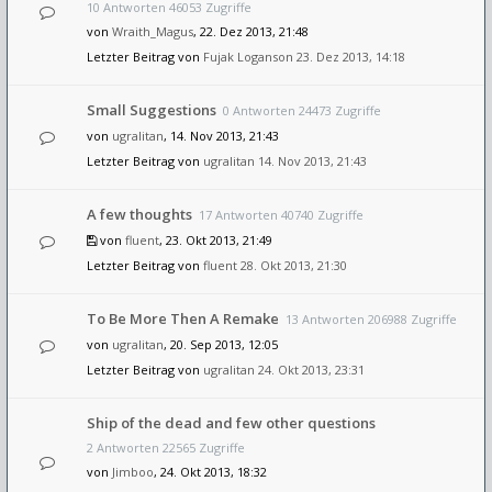
10 Antworten 46053 Zugriffe
von
Wraith_Magus
, 22. Dez 2013, 21:48
Letzter Beitrag von
Fujak Loganson
23. Dez 2013, 14:18
Small Suggestions
0 Antworten 24473 Zugriffe
von
ugralitan
, 14. Nov 2013, 21:43
Letzter Beitrag von
ugralitan
14. Nov 2013, 21:43
A few thoughts
17 Antworten 40740 Zugriffe
von
fluent
, 23. Okt 2013, 21:49
Letzter Beitrag von
fluent
28. Okt 2013, 21:30
To Be More Then A Remake
13 Antworten 206988 Zugriffe
von
ugralitan
, 20. Sep 2013, 12:05
Letzter Beitrag von
ugralitan
24. Okt 2013, 23:31
Ship of the dead and few other questions
2 Antworten 22565 Zugriffe
von
Jimboo
, 24. Okt 2013, 18:32