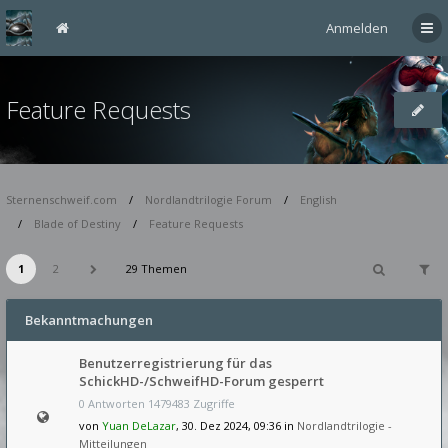
Anmelden
Feature Requests
Sternenschweif.com
Nordlandtrilogie Forum
English
Blade of Destiny
Feature Requests
1
2
29 Themen
Bekanntmachungen
Benutzerregistrierung für das
SchickHD-/SchweifHD-Forum gesperrt
0 Antworten 1479483 Zugriffe
von
Yuan DeLazar
, 30. Dez 2024, 09:36 in
Nordlandtrilogie -
Mitteilungen