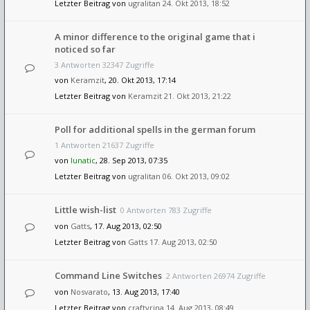
Letzter Beitrag von
ugralitan
24. Okt 2013, 18:52
A minor difference to the original game that i
noticed so far
3 Antworten 32347 Zugriffe
von
Keramzit
, 20. Okt 2013, 17:14
Letzter Beitrag von
Keramzit
21. Okt 2013, 21:22
Poll for additional spells in the german forum
1 Antworten 21637 Zugriffe
von
lunatic
, 28. Sep 2013, 07:35
Letzter Beitrag von
ugralitan
06. Okt 2013, 09:02
Little wish-list
0 Antworten 783 Zugriffe
von
Gatts
, 17. Aug 2013, 02:50
Letzter Beitrag von
Gatts
17. Aug 2013, 02:50
Command Line Switches
2 Antworten 26974 Zugriffe
von
Nosvarato
, 13. Aug 2013, 17:40
Letzter Beitrag von
craftyrina
14. Aug 2013, 08:49