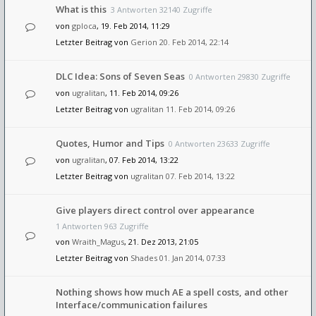
What is this
3 Antworten 32140 Zugriffe
von
gploca
, 19. Feb 2014, 11:29
Letzter Beitrag von
Gerion
20. Feb 2014, 22:14
DLC Idea: Sons of Seven Seas
0 Antworten 29830 Zugriffe
von
ugralitan
, 11. Feb 2014, 09:26
Letzter Beitrag von
ugralitan
11. Feb 2014, 09:26
Quotes, Humor and Tips
0 Antworten 23633 Zugriffe
von
ugralitan
, 07. Feb 2014, 13:22
Letzter Beitrag von
ugralitan
07. Feb 2014, 13:22
Give players direct control over appearance
1 Antworten 963 Zugriffe
von
Wraith_Magus
, 21. Dez 2013, 21:05
Letzter Beitrag von
Shades
01. Jan 2014, 07:33
Nothing shows how much AE a spell costs, and other
Interface/communication failures