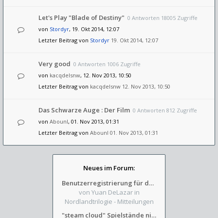
Let's Play "Blade of Destiny"
0 Antworten 18005 Zugriffe
von
Stordyr
, 19. Okt 2014, 12:07
Letzter Beitrag von
Stordyr
19. Okt 2014, 12:07
Very good
0 Antworten 1006 Zugriffe
von
kacqdelsnw
, 12. Nov 2013, 10:50
Letzter Beitrag von
kacqdelsnw
12. Nov 2013, 10:50
Das Schwarze Auge : Der Film
0 Antworten 812 Zugriffe
von
AbounI
, 01. Nov 2013, 01:31
Letzter Beitrag von
AbounI
01. Nov 2013, 01:31
Neues im Forum:
Benutzerregistrierung für das SchickHD-/SchweifHD-Forum gesperrt
von Yuan DeLazar
in
Nordlandtrilogie - Mitteilungen
"steam cloud" Spielstände nicht verfügbar