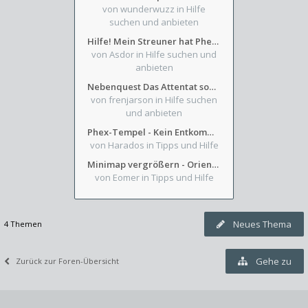
von wunderwuzz
in Hilfe
suchen und anbieten
Hilfe! Mein Streuner hat Phexens Gunst verloren...
von Asdor
in Hilfe suchen und
anbieten
Nebenquest Das Attentat sowie Beilunker Reiter und zwei kleine Ausrüstungsfragen
von frenjarson
in Hilfe suchen
und anbieten
Phex-Tempel - Kein Entkommen aus Weinkeller/Bibliothek Trakt
von Harados
in Tipps und Hilfe
Minimap vergrößern - Orientierung in Blutzinnen
von Eomer
in Tipps und Hilfe
Neues Thema
4 Themen
Gehe zu
Zurück zur Foren-Übersicht