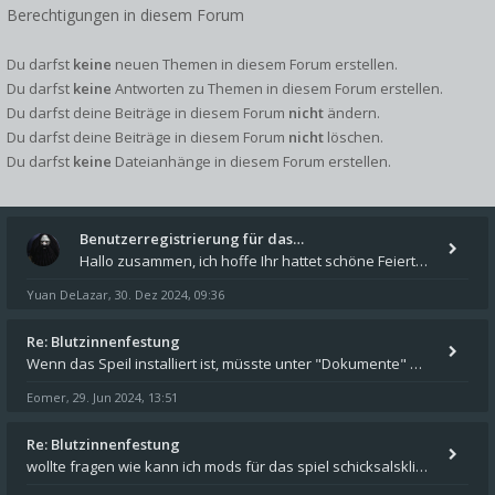
Berechtigungen in diesem Forum
Du darfst
keine
neuen Themen in diesem Forum erstellen.
Du darfst
keine
Antworten zu Themen in diesem Forum erstellen.
Du darfst deine Beiträge in diesem Forum
nicht
ändern.
Du darfst deine Beiträge in diesem Forum
nicht
löschen.
Du darfst
keine
Dateianhänge in diesem Forum erstellen.
Benutzerregistrierung für das…
Hallo zusammen, ich hoffe Ihr hattet schöne Feiertage und kommt auch gut ins neue Jahr. Ich schreibe hier kurz zur Infor
Yuan DeLazar
30. Dez 2024, 09:36
,
Re: Blutzinnenfestung
Wenn das Speil installiert ist, müsste unter "Dokumente" auf Deinem Rechner ein Verzeichnis "blade of destiny" sein. Dar
Eomer
29. Jun 2024, 13:51
,
Re: Blutzinnenfestung
wollte fragen wie kann ich mods für das spiel schicksalsklinge in das spieleverzeichnis kopieren und in welches