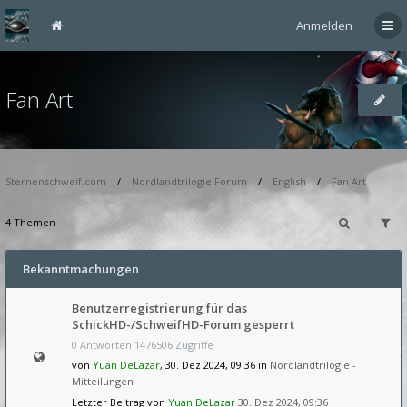
Anmelden
Fan Art
Sternenschweif.com
Nordlandtrilogie Forum
English
Fan Art
4 Themen
Bekanntmachungen
Benutzerregistrierung für das
SchickHD-/SchweifHD-Forum gesperrt
0 Antworten 1476506 Zugriffe
von
Yuan DeLazar
, 30. Dez 2024, 09:36 in
Nordlandtrilogie -
Mitteilungen
Letzter Beitrag von
Yuan DeLazar
30. Dez 2024, 09:36