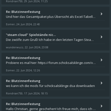
Rondrian750
29. Jun 2024, 11:25
,
Re: Blutzinnenfestung
Und hier das Gesamtpaket plus Übersicht als Excel-Tabelle: https://forum.schicksalsklinge.com/viewtopic.php?f=239&t=156
Eomer
24. Jun 2024, 22:40
,
"steam cloud" Spielstände nic…
Die zwölfe zum Gruß! Ich habe in den letzten Tagen Steam auf meinem Desktop PC mit Windows 11 installiert und über Steam
wunderwuzz
22. Jun 2024, 23:08
,
Re: Blutzinnenfestung
Probiere es mal hier: https://forum.schicksalsklinge.com/viewtopic.php?f=239&t=15661
Eomer
22. Jun 2024, 12:26
,
Re: Blutzinnenfestung
wo kann ich die mods für schicksalsklinge dsa downloaden
Rondrian750
17. Jun 2024, 18:15
,
Re: Blutzinnenfestung
Hallo Christian, gerne geschehen! Ich freue mich, dass ich Dir weiterhelfen konnte - und das Forum weiter "lebt". Denn