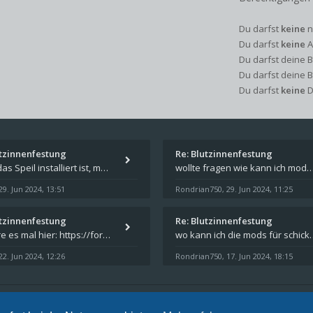
Du darfst
keine
n
Du darfst
keine
A
Du darfst deine 
Du darfst deine 
Du darfst
keine
D
utzinnenfestung
Re: Blutzinnenfestung
Wenn das Speil installiert ist, müsste unter "Dokumente" auf Deinem Rechner ein Verzeichnis "blade of destiny" sein. Dar
wollte fragen wie kann ich mods für das spiel schicksalsklinge in das spieleverzeichnis ko
29. Jun 2024, 13:51
Rondrian750
29. Jun 2024, 11:25
,
utzinnenfestung
Re: Blutzinnenfestung
Probiere es mal hier: https://forum.schicksalsklinge.com/viewtopic.php?f=239&t=15661
wo kann ich die mods für 
22. Jun 2024, 12:26
Rondrian750
17. Jun 2024, 18:15
,
nschutz