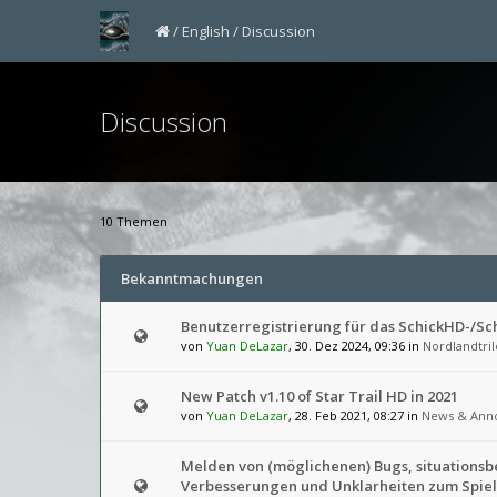
English
Discussion
Discussion
10 Themen
Bekanntmachungen
Benutzerregistrierung für das SchickHD-/S
von
Yuan DeLazar
, 30. Dez 2024, 09:36 in
Nordlandtril
New Patch v1.10 of Star Trail HD in 2021
von
Yuan DeLazar
, 28. Feb 2021, 08:27 in
News & Ann
Melden von (möglichenen) Bugs, situations
Verbesserungen und Unklarheiten zum Spiel