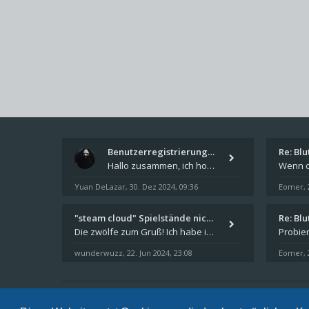
Benutzerregistrierung für das…
Re: Bl
Hallo zusammen, ich hoffe Ihr hattet schöne Feiertage und kommt auch gut ins neue Jahr. Ich schreibe hier kurz zur Infor
Yuan DeLazar
30. Dez 2024, 09:36
Eomer
,
,
"steam cloud" Spielstände nic…
Re: Bl
Die zwölfe zum Gruß! Ich habe in den letzten Tagen Steam auf meinem Desktop PC mit Windows 11 installiert und über Steam
wunderwuzz
22. Jun 2024, 23:08
Eomer
,
,
Sternenschweif.com
Nordlandtrilogie Forum
FAQ
Date