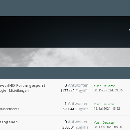
0
Antworten
chweifHD-Forum gesperrt
Yuan DeLazar
30. Dez 2024, 09:36
ogie - Mitteilungen
1477442
Zugriffe
1
Antworten
Yuan DeLazar
15. Jul 2021, 13:52
ouncements
690841
Zugriffe
0
Antworten
bezogenen
Yuan DeLazar
28. Feb 2021, 08:00
308504
Zugriffe