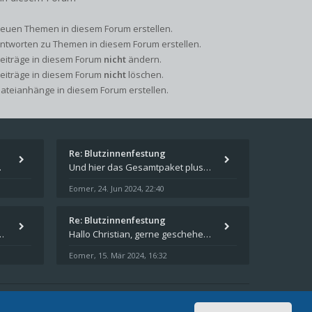
euen Themen in diesem Forum erstellen.
ntworten zu Themen in diesem Forum erstellen.
Beiträge in diesem Forum
nicht
ändern.
Beiträge in diesem Forum
nicht
löschen.
ateianhänge in diesem Forum erstellen.
Re: Blutzinnenfestung
pieren und in welches
Und hier das Gesamtpaket plus Übersicht als Excel-Tabelle: https://forum.schicksalsklinge.com/viewtopic.php?f=239&t=156
Eomer
24. Jun 2024, 22:40
,
Re: Blutzinnenfestung
schicksalsklinge dsa downloaden
Hallo Christian, gerne geschehen! Ich freue mich, dass ich Dir weiterhelfen konnte - und das Forum weiter "lebt". Denn
Eomer
15. Mär 2024, 16:32
,
Aktuelle Zeit: 08. Aug 2026, 05:17
Alle Zeiten sind
UTC+02:00