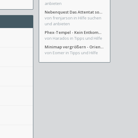
anbieten
Nebenquest Das Attentat sowie Beilunker Reiter und zwei kleine Ausrüstungsfragen
von frenjarson
in Hilfe suchen
und anbieten
Phex-Tempel - Kein Entkommen aus Weinkeller/Bibliothek Trakt
von Harados
in Tipps und Hilfe
Minimap vergrößern - Orientierung in Blutzinnen
von Eomer
in Tipps und Hilfe