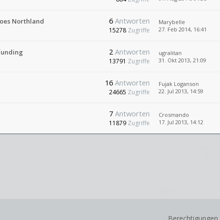
6
Antworten
 does Northland
Marybelle
27. Feb 2014, 16:41
15278
Zugriffe
2
Antworten
funding
ugralitan
31. Okt 2013, 21:09
13791
Zugriffe
16
Antworten
Fujak Loganson
22. Jul 2013, 14:59
24665
Zugriffe
7
Antworten
Crosmando
17. Jul 2013, 14:12
11879
Zugriffe
Berechtigungen