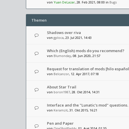
von
Yuan DeLazar
, 28. Feb 2021, 08:00 in
Bugs
Themen
Shadows over riva
von
gploca
, 23. Jul 2021, 14:43
Which (English) mods do you recommend?
von
Blumonday
, 08. Jun 2020, 21:57
Request for translation of mods [hilo español
von
Belcanzor
, 12. Apr 2017, 07:18
About Star Trail
von
boron1987
, 28. Okt 2014, 14:31
Interface and the "Lunatic's mod" questions.
von
Keramzit
, 31. Okt 2015, 16:21
Pen and Paper
von
OneShotPaddy
, 01. Aug 2014, 01:35