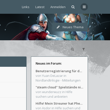
Links
Latest
Anmelden
Neues Thema
Neues im Forum:
Benutzerregistrierung für das SchickHD-/SchweifHD-Forum gesperrt
von Yuan DeLazar
in
Nordlandtrilogie - Mitteilungen
"steam cloud" Spielstände nicht verfügbar
von wunderwuzz
in Hilfe
suchen und anbieten
Hilfe! Mein Streuner hat Phexens Gunst verloren...
von Asdor
in Hilfe suchen und