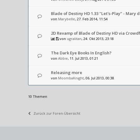
Blade of Destiny HD 1.33 "Let's-Play" - Mary
von
Marybelle
, 27. Feb 2014, 11:54
2D Revamp of Blade of Destiny HD via Crowd
von
ugralitan
, 24. Okt 2013, 23:18
The Dark Eye Books In English?
von
Abbie
, 11. Jul 2013, 01:21
Releasing more
von
MoombaKnight
, 06. Jul 2013, 00:38
10 Themen
Zurück zur Foren-Übersicht