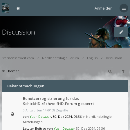
Anmelden
Discussion
Sternenschweif.com
Nordlandtrilogie Forum
English
Discussion
10 Themen
Bekanntmachungen
Benutzerregistrierung für das
SchickHD-/SchweifHD-Forum gesperrt
0 Antworten 1479108 Zugriffe
von
Yuan DeLazar
, 30. Dez 2024, 09:36 in
Nordlandtrilogie -
Mitteilungen
Letzter Beitrag von
Yuan DeLazar
30. Dez 2024, 09:36