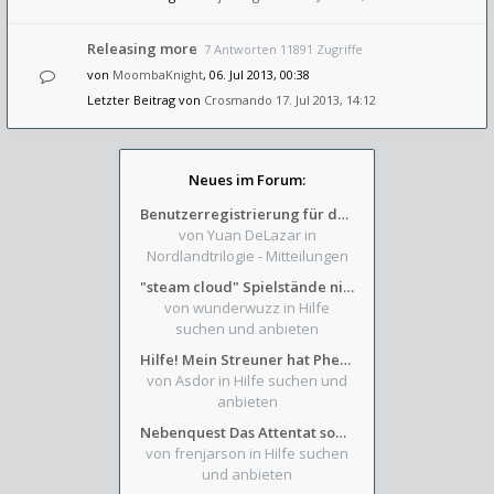
Releasing more
7 Antworten 11891 Zugriffe
von
MoombaKnight
, 06. Jul 2013, 00:38
Letzter Beitrag von
Crosmando
17. Jul 2013, 14:12
Neues im Forum:
Benutzerregistrierung für das SchickHD-/SchweifHD-Forum gesperrt
von Yuan DeLazar
in
Nordlandtrilogie - Mitteilungen
"steam cloud" Spielstände nicht verfügbar
von wunderwuzz
in Hilfe
suchen und anbieten
Hilfe! Mein Streuner hat Phexens Gunst verloren...
von Asdor
in Hilfe suchen und
anbieten
Nebenquest Das Attentat sowie Beilunker Reiter und zwei kleine Ausrüstungsfragen
von frenjarson
in Hilfe suchen
und anbieten