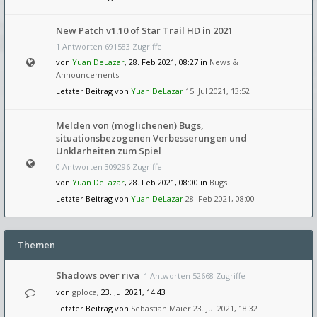
New Patch v1.10 of Star Trail HD in 2021
1 Antworten 691583 Zugriffe
von
Yuan DeLazar
, 28. Feb 2021, 08:27 in
News &
Announcements
Letzter Beitrag von
Yuan DeLazar
15. Jul 2021, 13:52
Melden von (möglichenen) Bugs,
situationsbezogenen Verbesserungen und
Unklarheiten zum Spiel
0 Antworten 309296 Zugriffe
von
Yuan DeLazar
, 28. Feb 2021, 08:00 in
Bugs
Letzter Beitrag von
Yuan DeLazar
28. Feb 2021, 08:00
Themen
Shadows over riva
1 Antworten 52668 Zugriffe
von
gploca
, 23. Jul 2021, 14:43
Letzter Beitrag von
Sebastian Maier
23. Jul 2021, 18:32