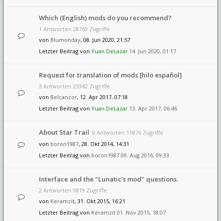
Which (English) mods do you recommend?
1 Antworten 28769 Zugriffe
von
Blumonday
, 08. Jun 2020, 21:57
Letzter Beitrag von
Yuan DeLazar
14. Jun 2020, 01:17
Request for translation of mods [hilo español]
3 Antworten 23342 Zugriffe
von
Belcanzor
, 12. Apr 2017, 07:18
Letzter Beitrag von
Yuan DeLazar
13. Apr 2017, 06:46
About Star Trail
8 Antworten 11876 Zugriffe
von
boron1987
, 28. Okt 2014, 14:31
Letzter Beitrag von
boron1987
09. Aug 2016, 09:33
Interface and the "Lunatic's mod" questions.
2 Antworten 9819 Zugriffe
von
Keramzit
, 31. Okt 2015, 16:21
Letzter Beitrag von
Keramzit
01. Nov 2015, 18:07