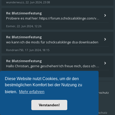
wunderwuzz
22. Jun 2024, 23:08
,
Re: Blutzinnenfestung
Probiere es mal hier: https://forum.schicksalsklinge.com/viewtopic.php?f=239&t=15661
Eomer
22. Jun 2024, 12:26
,
Re: Blutzinnenfestung
wo kann ich die mods für schicksalsklinge dsa downloaden
Rondrian750
17. Jun 2024, 18:15
,
Re: Blutzinnenfestung
Hallo Christian, gerne geschehen! Ich freue mich, dass ich Dir weiterhelfen konnte - und das Forum weiter "lebt". Denn
Eomer
15. Mär 2024, 16:32
,
Diese Website nutzt Cookies, um dir den
bestmöglichen Komfort bei der Nutzung zu
bieten.
Mehr erfahren
Sternenschweif.com
Nordlandtrilogie Forum
FAQ
Datenschutz
Alle Zeiten sind
UTC+02:00
Verstanden!
Aktuelle Zeit: 08. Aug 2026, 23:24
Schicksalsklinge HD & Sternenschweif HD by
Crafty Studios
,
Datenschutz