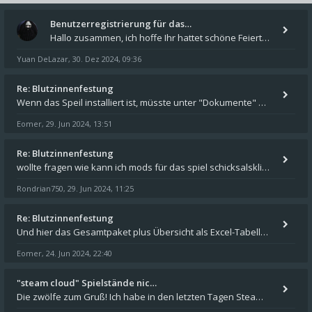
Benutzerregistrierung für das…
Hallo zusammen, ich hoffe Ihr hattet schöne Feiertage und kommt auch gut ins neue Jahr. Ich schreibe hier kurz zur Infor
Yuan DeLazar
30. Dez 2024, 09:36
,
Re: Blutzinnenfestung
Wenn das Speil installiert ist, müsste unter "Dokumente" auf Deinem Rechner ein Verzeichnis "blade of destiny" sein. Dar
Eomer
29. Jun 2024, 13:51
,
Re: Blutzinnenfestung
wollte fragen wie kann ich mods für das spiel schicksalsklinge in das spieleverzeichnis kopieren und in welches
Rondrian750
29. Jun 2024, 11:25
,
Re: Blutzinnenfestung
Und hier das Gesamtpaket plus Übersicht als Excel-Tabelle: https://forum.schicksalsklinge.com/viewtopic.php?f=239&t=156
Eomer
24. Jun 2024, 22:40
,
"steam cloud" Spielstände nic…
Die zwölfe zum Gruß! Ich habe in den letzten Tagen Steam auf meinem Desktop PC mit Windows 11 installiert und über Steam