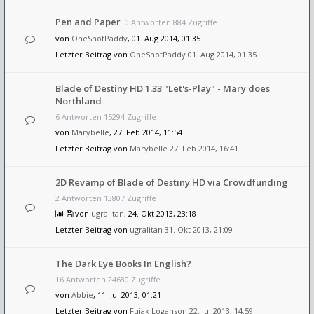
Pen and Paper
0 Antworten 884 Zugriffe
von
OneShotPaddy
, 01. Aug 2014, 01:35
Letzter Beitrag von
OneShotPaddy
01. Aug 2014, 01:35
Blade of Destiny HD 1.33 "Let's-Play" - Mary does
Northland
6 Antworten 15294 Zugriffe
von
Marybelle
, 27. Feb 2014, 11:54
Letzter Beitrag von
Marybelle
27. Feb 2014, 16:41
2D Revamp of Blade of Destiny HD via Crowdfunding
2 Antworten 13807 Zugriffe
von
ugralitan
, 24. Okt 2013, 23:18
Letzter Beitrag von
ugralitan
31. Okt 2013, 21:09
The Dark Eye Books In English?
16 Antworten 24680 Zugriffe
von
Abbie
, 11. Jul 2013, 01:21
Letzter Beitrag von
Fujak Loganson
22. Jul 2013, 14:59