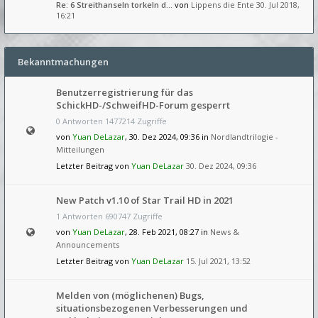
Re: 6 Streithanseln torkeln d…
von
Lippens die Ente
30. Jul 2018,
16:21
Bekanntmachungen
Benutzerregistrierung für das
SchickHD-/SchweifHD-Forum gesperrt
0 Antworten 1477214 Zugriffe
von
Yuan DeLazar
, 30. Dez 2024, 09:36 in
Nordlandtrilogie -
Mitteilungen
Letzter Beitrag von
Yuan DeLazar
30. Dez 2024, 09:36
New Patch v1.10 of Star Trail HD in 2021
1 Antworten 690747 Zugriffe
von
Yuan DeLazar
, 28. Feb 2021, 08:27 in
News &
Announcements
Letzter Beitrag von
Yuan DeLazar
15. Jul 2021, 13:52
Melden von (möglichenen) Bugs,
situationsbezogenen Verbesserungen und