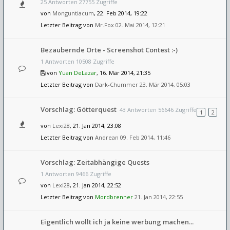
25 Antworten 27755 Zugriffe
von
Monguntiacum
, 22. Feb 2014, 19:22
Letzter Beitrag von
Mr.Fox
02. Mai 2014, 12:21
Bezaubernde Orte - Screenshot Contest :-)
1 Antworten 10508 Zugriffe
von
Yuan DeLazar
, 16. Mär 2014, 21:35
Letzter Beitrag von
Dark-Chummer
23. Mär 2014, 05:03
Vorschlag: Götterquest
43 Antworten 56646 Zugriffe
1
2
von
Lexi28
, 21. Jan 2014, 23:08
Letzter Beitrag von
Andrean
09. Feb 2014, 11:46
Vorschlag: Zeitabhängige Quests
1 Antworten 9466 Zugriffe
von
Lexi28
, 21. Jan 2014, 22:52
Letzter Beitrag von
Mordbrenner
21. Jan 2014, 22:55
Eigentlich wollt ich ja keine werbung machen...