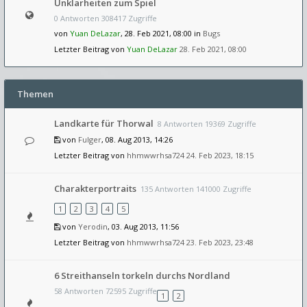
Unklarheiten zum Spiel
0 Antworten 308417 Zugriffe
von
Yuan DeLazar
, 28. Feb 2021, 08:00 in
Bugs
Letzter Beitrag von
Yuan DeLazar
28. Feb 2021, 08:00
Themen
Landkarte für Thorwal
8 Antworten 19369 Zugriffe
von
Fulger
, 08. Aug 2013, 14:26
Letzter Beitrag von
hhmwwrhsa724
24. Feb 2023, 18:15
Charakterportraits
135 Antworten 141000 Zugriffe
1
2
3
4
5
von
Yerodin
, 03. Aug 2013, 11:56
Letzter Beitrag von
hhmwwrhsa724
23. Feb 2023, 23:48
6 Streithanseln torkeln durchs Nordland
58 Antworten 72595 Zugriffe
1
2