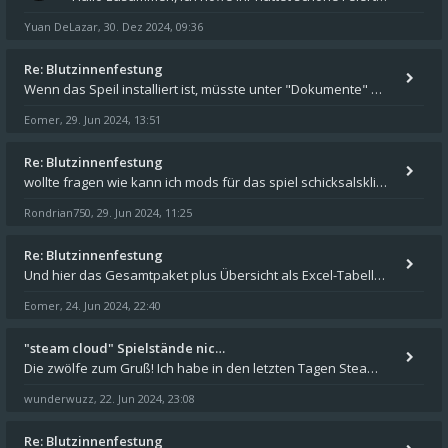
Yuan DeLazar
30. Dez 2024, 09:36
,
Re: Blutzinnenfestung
Wenn das Speil installiert ist, müsste unter "Dokumente" auf Deinem Rechner ein Verzeichnis "blade of destiny" sein. Dar
Eomer
29. Jun 2024, 13:51
,
Re: Blutzinnenfestung
wollte fragen wie kann ich mods für das spiel schicksalsklinge in das spieleverzeichnis kopieren und in welches
Rondrian750
29. Jun 2024, 11:25
,
Re: Blutzinnenfestung
Und hier das Gesamtpaket plus Übersicht als Excel-Tabelle: https://forum.schicksalsklinge.com/viewtopic.php?f=239&t=156
Eomer
24. Jun 2024, 22:40
,
"steam cloud" Spielstände nic…
Die zwölfe zum Gruß! Ich habe in den letzten Tagen Steam auf meinem Desktop PC mit Windows 11 installiert und über Steam
wunderwuzz
22. Jun 2024, 23:08
,
Re: Blutzinnenfestung