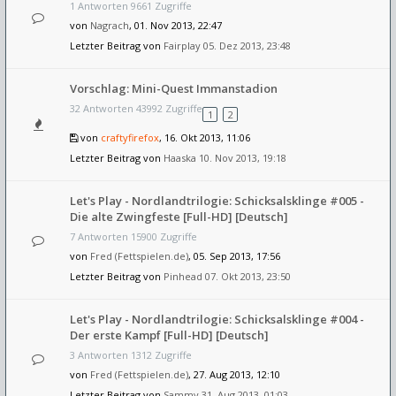
1 Antworten 9661 Zugriffe
von
Nagrach
, 01. Nov 2013, 22:47
Letzter Beitrag von
Fairplay
05. Dez 2013, 23:48
Vorschlag: Mini-Quest Immanstadion
32 Antworten 43992 Zugriffe
1
2
von
craftyfirefox
, 16. Okt 2013, 11:06
Letzter Beitrag von
Haaska
10. Nov 2013, 19:18
Let's Play - Nordlandtrilogie: Schicksalsklinge #005 -
Die alte Zwingfeste [Full-HD] [Deutsch]
7 Antworten 15900 Zugriffe
von
Fred (Fettspielen.de)
, 05. Sep 2013, 17:56
Letzter Beitrag von
Pinhead
07. Okt 2013, 23:50
Let's Play - Nordlandtrilogie: Schicksalsklinge #004 -
Der erste Kampf [Full-HD] [Deutsch]
3 Antworten 1312 Zugriffe
von
Fred (Fettspielen.de)
, 27. Aug 2013, 12:10
Letzter Beitrag von
Sammy
31. Aug 2013, 01:03