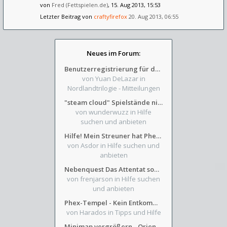
von
Fred (Fettspielen.de)
, 15. Aug 2013, 15:53
Letzter Beitrag von
craftyfirefox
20. Aug 2013, 06:55
Neues im Forum:
Benutzerregistrierung für das SchickHD-/SchweifHD-Forum gesperrt
von Yuan DeLazar
in
Nordlandtrilogie - Mitteilungen
"steam cloud" Spielstände nicht verfügbar
von wunderwuzz
in Hilfe
suchen und anbieten
Hilfe! Mein Streuner hat Phexens Gunst verloren...
von Asdor
in Hilfe suchen und
anbieten
Nebenquest Das Attentat sowie Beilunker Reiter und zwei kleine Ausrüstungsfragen
von frenjarson
in Hilfe suchen
und anbieten
Phex-Tempel - Kein Entkommen aus Weinkeller/Bibliothek Trakt
von Harados
in Tipps und Hilfe
Minimap vergrößern - Orientierung in Blutzinnen