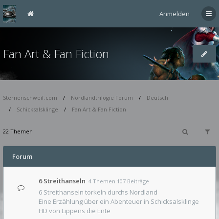
Anmelden
Fan Art & Fan Fiction
Sternenschweif.com
Nordlandtrilogie Forum
Deutsch
Schicksalsklinge
Fan Art & Fan Fiction
22 Themen
Forum
6 Streithanseln
4 Themen 107 Beiträge
6 Streithanseln torkeln durchs Nordland
Eine Erzählung über ein Abenteuer in Schicksalsklinge
HD von Lippens die Ente