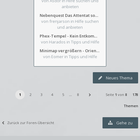
von Asdor
in Hilfe suchen und
anbieten
Nebenquest Das Attentat sowie Beilunker Reiter und zwei kleine Ausrüstungsfragen
von frenjarson
in Hilfe suchen
und anbieten
Phex-Tempel - Kein Entkommen aus Weinkeller/Bibliothek Trakt
von Harados
in Tipps und Hilfe
Minimap vergrößern - Orientierung in Blutzinnen
von Eomer
in Tipps und Hilfe
Neues Thema
1
2
3
4
5
…
8
Seite
1
von
8
178
Themen
Gehe zu
Zurück zur Foren-Übersicht