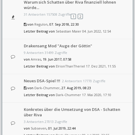
Warum sich Schatten über Riva finanziell lohnen
würde...
31 Antworten 157508 Zugriffe
1
2
von
Regulon
, 07. Sep 2018, 22:30
Letzter Beitrag von
Sebastian Maier
04. Jun 2022, 12:54
Drakensang Mod "Auge der Göttin"
9 Antworten 31499 Zugriffe
von
Amras
, 19. Jun 2017, 07:58
Letzter Beitrag von
ElrionThanTheriel
17. Dez 2021, 11:55
Neues DSA-Spiel !!!
2 Antworten 17770 Zugriffe
von
Dark-Chummer
, 27. Aug 2019, 08:23
Letzter Beitrag von
Dark-Chummer
17. Mai 2020, 17:10
Konkretes über die Umsetzung von DSA - Schatten
über Riva
3 Antworten 27013 Zugriffe
von
Subseven
, 01. Jul 2019, 22:44