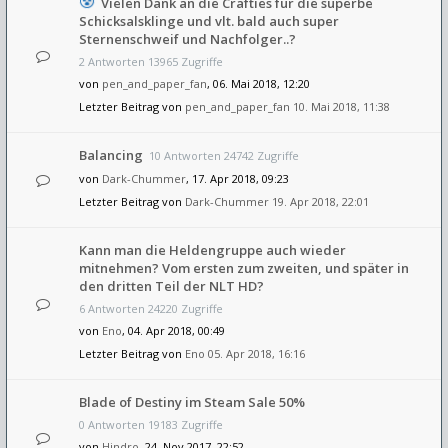
Vielen Dank an die Crafties für die superbe
Schicksalsklinge und vlt. bald auch super
Sternenschweif und Nachfolger..?
2 Antworten 13965 Zugriffe
von
pen_and_paper_fan
, 06. Mai 2018, 12:20
Letzter Beitrag von
pen_and_paper_fan
10. Mai 2018, 11:38
Balancing
10 Antworten 24742 Zugriffe
von
Dark-Chummer
, 17. Apr 2018, 09:23
Letzter Beitrag von
Dark-Chummer
19. Apr 2018, 22:01
Kann man die Heldengruppe auch wieder
mitnehmen? Vom ersten zum zweiten, und später in
den dritten Teil der NLT HD?
6 Antworten 24220 Zugriffe
von
Eno
, 04. Apr 2018, 00:49
Letzter Beitrag von
Eno
05. Apr 2018, 16:16
Blade of Destiny im Steam Sale 50%
0 Antworten 19183 Zugriffe
von
Hindro
, 24. Nov 2017, 22:52