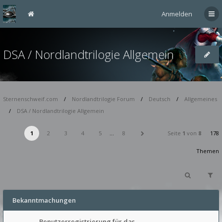
Anmelden
DSA / Nordlandtrilogie Allgemein
Sternenschweif.com
Nordlandtrilogie Forum
Deutsch
Allgemeines
DSA / Nordlandtrilogie Allgemein
1
2
3
4
5
…
8
Seite
1
von
8
178
Themen
Bekanntmachungen
Benutzerregistrierung für das