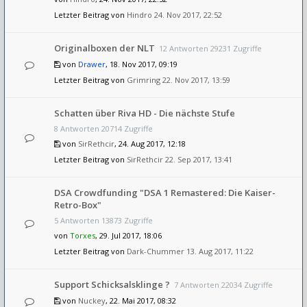
Letzter Beitrag von
Hindro
24. Nov 2017, 22:52
Originalboxen der NLT
12 Antworten 29231 Zugriffe
von
Drawer
, 18. Nov 2017, 09:19
Letzter Beitrag von
Grimring
22. Nov 2017, 13:59
Schatten über Riva HD - Die nächste Stufe
8 Antworten 20714 Zugriffe
von
SirRethcir
, 24. Aug 2017, 12:18
Letzter Beitrag von
SirRethcir
22. Sep 2017, 13:41
DSA Crowdfunding "DSA 1 Remastered: Die Kaiser-
Retro-Box"
5 Antworten 13873 Zugriffe
von
Torxes
, 29. Jul 2017, 18:06
Letzter Beitrag von
Dark-Chummer
13. Aug 2017, 11:22
Support Schicksalsklinge ?
7 Antworten 22034 Zugriffe
von
Nuckey
, 22. Mai 2017, 08:32