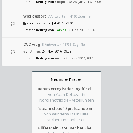
Letzter Beitrag von
Chojin1978
26. Jan 2017, 18:06
wiki gestört
7 Antworten 14160 Zugriffe
von
Hindro
, 07. Jul 2015, 22:01
Letzter Beitrag von
Torxes
12. Dez 2016, 19:45
DVD weg
8 Antworten 16798 Zugriffe
von
Amras
, 24. Nov 2016, 09:39
Letzter Beitrag von
Amras
29. Nov 2016, 08:15
Neues im Forum:
Benutzerregistrierung für das SchickHD-/SchweifHD-Forum gesperrt
von Yuan DeLazar
in
Nordlandtrilogie - Mitteilungen
"steam cloud" Spielstände nicht verfügbar
von wunderwuzz
in Hilfe
suchen und anbieten
Hilfe! Mein Streuner hat Phexens Gunst verloren...