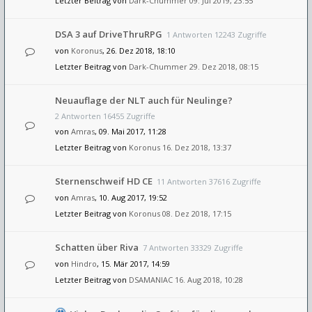
Letzter Beitrag von
Dark-Chummer
09. Jul 2019, 23:55
DSA 3 auf DriveThruRPG
1 Antworten 12243 Zugriffe
von
Koronus
, 26. Dez 2018, 18:10
Letzter Beitrag von
Dark-Chummer
29. Dez 2018, 08:15
Neuauflage der NLT auch für Neulinge?
2 Antworten 16455 Zugriffe
von
Amras
, 09. Mai 2017, 11:28
Letzter Beitrag von
Koronus
16. Dez 2018, 13:37
Sternenschweif HD CE
11 Antworten 37616 Zugriffe
von
Amras
, 10. Aug 2017, 19:52
Letzter Beitrag von
Koronus
08. Dez 2018, 17:15
Schatten über Riva
7 Antworten 33329 Zugriffe
von
Hindro
, 15. Mär 2017, 14:59
Letzter Beitrag von
DSAMANIAC
16. Aug 2018, 10:28