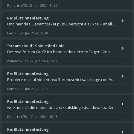
Rondrian750
29. Jun 2024, 11:25
,
Re: Blutzinnenfestung
Und hier das Gesamtpaket plus Übersicht als Excel-Tabelle: https://forum.schicksalsklinge.com/viewtopic.php?f=239&t=156
Eomer
24. Jun 2024, 22:40
,
"steam cloud" Spielstände nic…
Die zwölfe zum Gruß! Ich habe in den letzten Tagen Steam auf meinem Desktop PC mit Windows 11 installiert und über Steam
wunderwuzz
22. Jun 2024, 23:08
,
Re: Blutzinnenfestung
Probiere es mal hier: https://forum.schicksalsklinge.com/viewtopic.php?f=239&t=15661
Eomer
22. Jun 2024, 12:26
,
Re: Blutzinnenfestung
wo kann ich die mods für schicksalsklinge dsa downloaden
Rondrian750
17. Jun 2024, 18:15
,
Re: Blutzinnenfestung