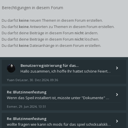
Berechtigungen in diesem Forum
Du darfst
keine
neuen Themen in diesem Forum erstellen.
Du darfst
keine
Antworten zu Themen in diesem Forum erstellen.
Du darfst deine Beiträge in diesem Forum
nicht
ändern.
Du darfst deine Beiträge in diesem Forum
nicht
löschen.
Du darfst
keine
Dateianhänge in diesem Forum erstellen.
Benutzerregistrierung für das…
Hallo zusammen, ich hoffe Ihr hattet schöne Feiertage und kommt auch gut ins neue Jahr. Ich schreibe hier kurz zur Infor
Yuan DeLazar
30. Dez 2024, 09:36
,
Re: Blutzinnenfestung
Wenn das Speil installiert ist, müsste unter "Dokumente" auf Deinem Rechner ein Verzeichnis "blade of destiny" sein. Dar
Eomer
29. Jun 2024, 13:51
,
Re: Blutzinnenfestung
wollte fragen wie kann ich mods für das spiel schicksalsklinge in das spieleverzeichnis kopieren und in welches