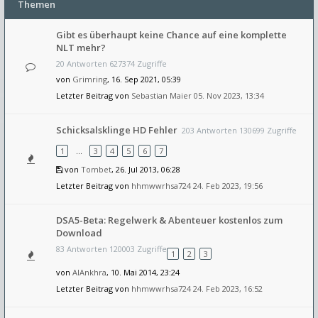
Themen
Gibt es überhaupt keine Chance auf eine komplette
NLT mehr?
20 Antworten 627374 Zugriffe
von
Grimring
, 16. Sep 2021, 05:39
Letzter Beitrag von
Sebastian Maier
05. Nov 2023, 13:34
Schicksalsklinge HD Fehler
203 Antworten 130699 Zugriffe
1
…
3
4
5
6
7
von
Tombet
, 26. Jul 2013, 06:28
Letzter Beitrag von
hhmwwrhsa724
24. Feb 2023, 19:56
DSA5-Beta: Regelwerk & Abenteuer kostenlos zum
Download
83 Antworten 120003 Zugriffe
1
2
3
von
AlAnkhra
, 10. Mai 2014, 23:24
Letzter Beitrag von
hhmwwrhsa724
24. Feb 2023, 16:52