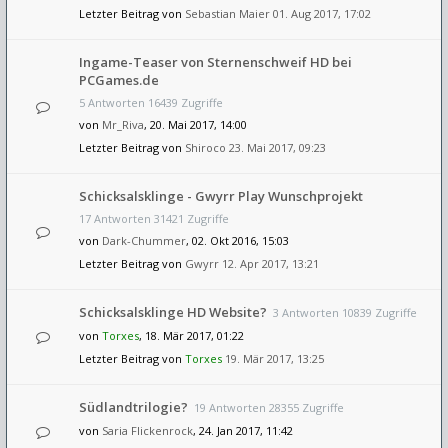
Letzter Beitrag von
Sebastian Maier
01. Aug 2017, 17:02
Ingame-Teaser von Sternenschweif HD bei
PCGames.de
5 Antworten 16439 Zugriffe
von
Mr_Riva
, 20. Mai 2017, 14:00
Letzter Beitrag von
Shiroco
23. Mai 2017, 09:23
Schicksalsklinge - Gwyrr Play Wunschprojekt
17 Antworten 31421 Zugriffe
von
Dark-Chummer
, 02. Okt 2016, 15:03
Letzter Beitrag von
Gwyrr
12. Apr 2017, 13:21
Schicksalsklinge HD Website?
3 Antworten 10839 Zugriffe
von
Torxes
, 18. Mär 2017, 01:22
Letzter Beitrag von
Torxes
19. Mär 2017, 13:25
Südlandtrilogie?
19 Antworten 28355 Zugriffe
von
Saria Flickenrock
, 24. Jan 2017, 11:42