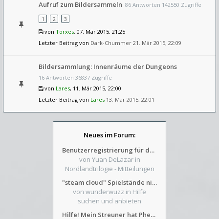
Aufruf zum Bildersammeln
86 Antworten 142550 Zugriffe
1
2
3
von
Torxes
, 07. Mär 2015, 21:25
Letzter Beitrag von
Dark-Chummer
21. Mär 2015, 22:09
Bildersammlung: Innenräume der Dungeons
16 Antworten 36837 Zugriffe
von
Lares
, 11. Mär 2015, 22:00
Letzter Beitrag von
Lares
13. Mär 2015, 22:01
Neues im Forum:
Benutzerregistrierung für das SchickHD-/SchweifHD-Forum gesperrt
von Yuan DeLazar
in
Nordlandtrilogie - Mitteilungen
"steam cloud" Spielstände nicht verfügbar
von wunderwuzz
in Hilfe
suchen und anbieten
Hilfe! Mein Streuner hat Phexens Gunst verloren...