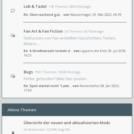
Lob & Tadel
118 Themen 2865 Beiträge
Re: Überraschend gut...
von
Wasserträger
29. Mai 2022, 09:39
Fan Art & Fan Fiction
26 Themen 567 Beiträge
Diskussion von Fan-erstellten Geschichten, Texten,
Bildern, ...
Re: 6 Streithanseln torkeln d…
von
Lippens die Ente
30. Jul 2018,
16:21
Bugs
1967 Themen 13928 Beiträge
Fehler gefunden? Bitte hier posten.
Re: Spiel startet nicht "Lade…
von
Reineckefox
08. Jan 2023,
17:03
Aktive Themen
Übersicht der neuen und aktualisierten Mods
24 Antworten 121446 Zugriffe