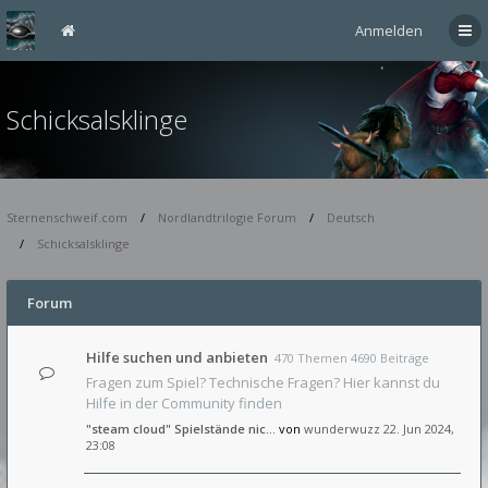
Anmelden
Schicksalsklinge
Sternenschweif.com
Nordlandtrilogie Forum
Deutsch
Schicksalsklinge
Forum
Hilfe suchen und anbieten
470 Themen 4690 Beiträge
Fragen zum Spiel? Technische Fragen? Hier kannst du
Hilfe in der Community finden
"steam cloud" Spielstände nic…
von
wunderwuzz
22. Jun 2024,
23:08