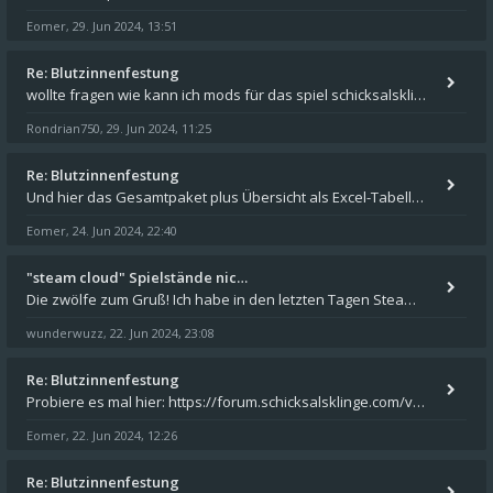
Eomer
29. Jun 2024, 13:51
,
Re: Blutzinnenfestung
wollte fragen wie kann ich mods für das spiel schicksalsklinge in das spieleverzeichnis kopieren und in welches
Rondrian750
29. Jun 2024, 11:25
,
Re: Blutzinnenfestung
Und hier das Gesamtpaket plus Übersicht als Excel-Tabelle: https://forum.schicksalsklinge.com/viewtopic.php?f=239&t=156
Eomer
24. Jun 2024, 22:40
,
"steam cloud" Spielstände nic…
Die zwölfe zum Gruß! Ich habe in den letzten Tagen Steam auf meinem Desktop PC mit Windows 11 installiert und über Steam
wunderwuzz
22. Jun 2024, 23:08
,
Re: Blutzinnenfestung
Probiere es mal hier: https://forum.schicksalsklinge.com/viewtopic.php?f=239&t=15661
Eomer
22. Jun 2024, 12:26
,
Re: Blutzinnenfestung