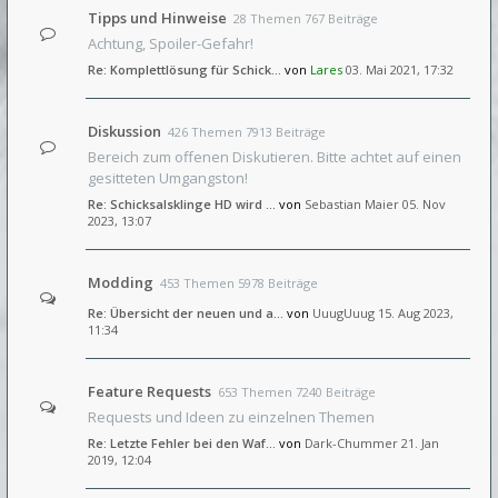
Tipps und Hinweise
28 Themen 767 Beiträge
Achtung, Spoiler-Gefahr!
Re: Komplettlösung für Schick…
von
Lares
03. Mai 2021, 17:32
Diskussion
426 Themen 7913 Beiträge
Bereich zum offenen Diskutieren. Bitte achtet auf einen
gesitteten Umgangston!
Re: Schicksalsklinge HD wird …
von
Sebastian Maier
05. Nov
2023, 13:07
Modding
453 Themen 5978 Beiträge
Re: Übersicht der neuen und a…
von
UuugUuug
15. Aug 2023,
11:34
Feature Requests
653 Themen 7240 Beiträge
Requests und Ideen zu einzelnen Themen
Re: Letzte Fehler bei den Waf…
von
Dark-Chummer
21. Jan
2019, 12:04