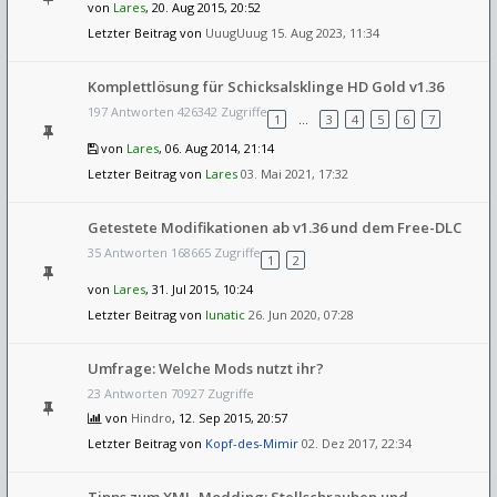
von
Lares
, 20. Aug 2015, 20:52
Letzter Beitrag von
UuugUuug
15. Aug 2023, 11:34
Komplettlösung für Schicksalsklinge HD Gold v1.36
197 Antworten 426342 Zugriffe
1
…
3
4
5
6
7
von
Lares
, 06. Aug 2014, 21:14
Letzter Beitrag von
Lares
03. Mai 2021, 17:32
Getestete Modifikationen ab v1.36 und dem Free-DLC
35 Antworten 168665 Zugriffe
1
2
von
Lares
, 31. Jul 2015, 10:24
Letzter Beitrag von
lunatic
26. Jun 2020, 07:28
Umfrage: Welche Mods nutzt ihr?
23 Antworten 70927 Zugriffe
von
Hindro
, 12. Sep 2015, 20:57
Letzter Beitrag von
Kopf-des-Mimir
02. Dez 2017, 22:34