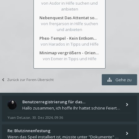
von Asdor
in Hilfe suchen und
anbieten
Nebenquest Das Attentat sowie Beilunker Reiter und zwei kleine Ausrüstungsfragen
von frenjarson
in Hilfe suchen
und anbieten
Phex-Tempel - Kein Entkommen aus Weinkeller/Bibliothek Trakt
von Harados
in Tipps und Hilfe
Minimap vergrößern - Orientierung in Blutzinnen
von Eomer
in Tipps und Hilfe
Gehe zu
Zurück zur Foren-Übersicht
Benutzerregistrierung für das…
Hallo zusammen, ich hoffe Ihr hattet schöne Feiertage und kommt auch gut ins neue Jahr. Ich schreibe hier kurz zur Infor
Yuan DeLazar
30. Dez 2024, 09:36
,
Re: Blutzinnenfestung
Wenn das Speil installiert ist, müsste unter "Dokumente" auf Deinem Rechner ein Verzeichnis "blade of destiny" sein. Dar