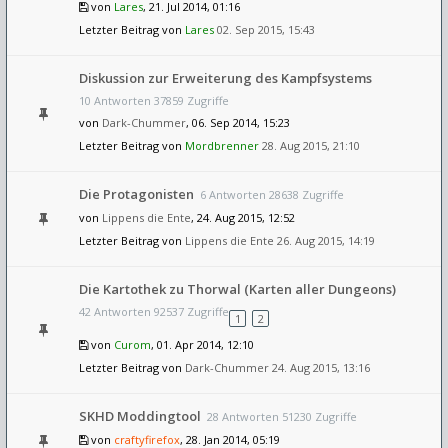
von
Lares
, 21. Jul 2014, 01:16
Letzter Beitrag von
Lares
02. Sep 2015, 15:43
Diskussion zur Erweiterung des Kampfsystems
10 Antworten 37859 Zugriffe
von
Dark-Chummer
, 06. Sep 2014, 15:23
Letzter Beitrag von
Mordbrenner
28. Aug 2015, 21:10
Die Protagonisten
6 Antworten 28638 Zugriffe
von
Lippens die Ente
, 24. Aug 2015, 12:52
Letzter Beitrag von
Lippens die Ente
26. Aug 2015, 14:19
Die Kartothek zu Thorwal (Karten aller Dungeons)
42 Antworten 92537 Zugriffe
1
2
von
Curom
, 01. Apr 2014, 12:10
Letzter Beitrag von
Dark-Chummer
24. Aug 2015, 13:16
SKHD Moddingtool
28 Antworten 51230 Zugriffe
von
craftyfirefox
, 28. Jan 2014, 05:19