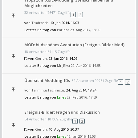
Tipps zum XML-Modding: Stellschrauben und
Möglichkeiten
32 Antworten 76471 Zugriffe
1
2
von
Tsadrosch
, 10. Jan 2014, 16:03
Letzter Beitrag von
Parinor
29. Aug 2017, 18:10
MOD: bildschönes Aventurien (Ereignis Bilder Mod)
18 Antworten 64115 Zugriffe
von
Gerion
, 23. Jan 2016, 14:09
Letzter Beitrag von
Mr_Riva
22. Apr 2016, 14:58
Übersicht Modding-IDs
32 Antworten 90961 Zugriffe
1
2
von
TerminusTechnicus
, 24. Aug 2014, 18:24
Letzter Beitrag von
Lares
29. Feb 2016, 17:59
Ereignis-Bilder: Fragen und Diskussion
54 Antworten 107072 Zugriffe
1
2
von
Gerion
, 10. Aug 2015, 20:37
Letzter Beitrag von
Lares
12. Jan 2016, 15:03