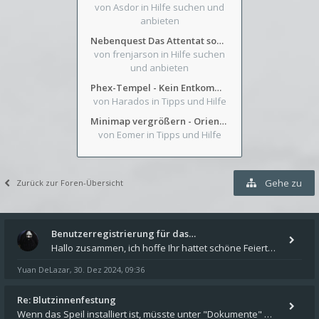
von Asdor
in Hilfe suchen und
anbieten
Nebenquest Das Attentat sowie Beilunker Reiter und zwei kleine Ausrüstungsfragen
von frenjarson
in Hilfe suchen
und anbieten
Phex-Tempel - Kein Entkommen aus Weinkeller/Bibliothek Trakt
von Harados
in Tipps und Hilfe
Minimap vergrößern - Orientierung in Blutzinnen
von Eomer
in Tipps und Hilfe
Gehe zu
Zurück zur Foren-Übersicht
Benutzerregistrierung für das…
Hallo zusammen, ich hoffe Ihr hattet schöne Feiertage und kommt auch gut ins neue Jahr. Ich schreibe hier kurz zur Infor
Yuan DeLazar
30. Dez 2024, 09:36
,
Re: Blutzinnenfestung
Wenn das Speil installiert ist, müsste unter "Dokumente" auf Deinem Rechner ein Verzeichnis "blade of destiny" sein. Dar