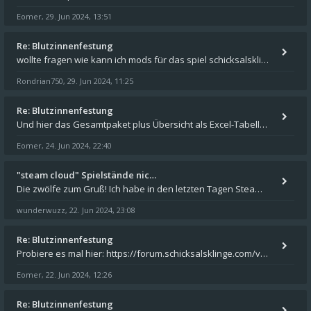
Eomer
29. Jun 2024, 13:51
,
Re: Blutzinnenfestung
wollte fragen wie kann ich mods für das spiel schicksalsklinge in das spieleverzeichnis kopieren und in welches
Rondrian750
29. Jun 2024, 11:25
,
Re: Blutzinnenfestung
Und hier das Gesamtpaket plus Übersicht als Excel-Tabelle: https://forum.schicksalsklinge.com/viewtopic.php?f=239&t=156
Eomer
24. Jun 2024, 22:40
,
"steam cloud" Spielstände nic…
Die zwölfe zum Gruß! Ich habe in den letzten Tagen Steam auf meinem Desktop PC mit Windows 11 installiert und über Steam
wunderwuzz
22. Jun 2024, 23:08
,
Re: Blutzinnenfestung
Probiere es mal hier: https://forum.schicksalsklinge.com/viewtopic.php?f=239&t=15661
Eomer
22. Jun 2024, 12:26
,
Re: Blutzinnenfestung