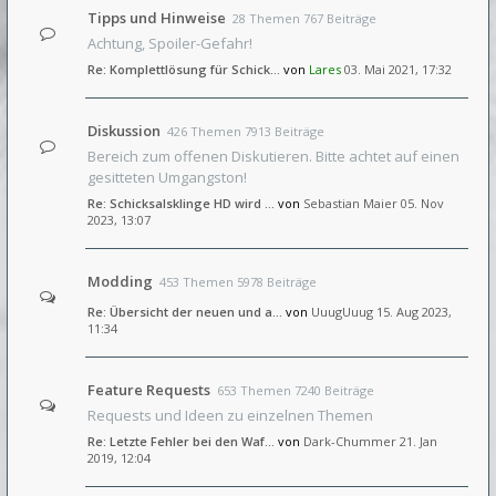
Tipps und Hinweise
28 Themen 767 Beiträge
Achtung, Spoiler-Gefahr!
Re: Komplettlösung für Schick…
von
Lares
03. Mai 2021, 17:32
Diskussion
426 Themen 7913 Beiträge
Bereich zum offenen Diskutieren. Bitte achtet auf einen
gesitteten Umgangston!
Re: Schicksalsklinge HD wird …
von
Sebastian Maier
05. Nov
2023, 13:07
Modding
453 Themen 5978 Beiträge
Re: Übersicht der neuen und a…
von
UuugUuug
15. Aug 2023,
11:34
Feature Requests
653 Themen 7240 Beiträge
Requests und Ideen zu einzelnen Themen
Re: Letzte Fehler bei den Waf…
von
Dark-Chummer
21. Jan
2019, 12:04