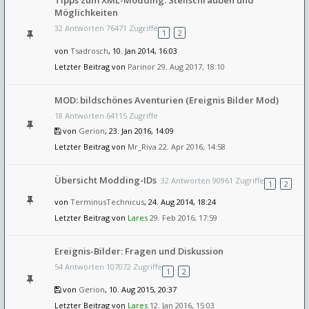
Tipps zum XML-Modding: Stellschrauben und
Möglichkeiten
32 Antworten 76471 Zugriffe
1
2
von
Tsadrosch
, 10. Jan 2014, 16:03
Letzter Beitrag von
Parinor
29. Aug 2017, 18:10
MOD: bildschönes Aventurien (Ereignis Bilder Mod)
18 Antworten 64115 Zugriffe
von
Gerion
, 23. Jan 2016, 14:09
Letzter Beitrag von
Mr_Riva
22. Apr 2016, 14:58
Übersicht Modding-IDs
32 Antworten 90961 Zugriffe
1
2
von
TerminusTechnicus
, 24. Aug 2014, 18:24
Letzter Beitrag von
Lares
29. Feb 2016, 17:59
Ereignis-Bilder: Fragen und Diskussion
54 Antworten 107072 Zugriffe
1
2
von
Gerion
, 10. Aug 2015, 20:37
Letzter Beitrag von
Lares
12. Jan 2016, 15:03