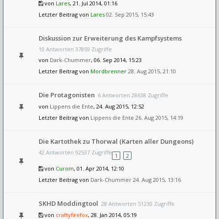
von
Lares
, 21. Jul 2014, 01:16
Letzter Beitrag von
Lares
02. Sep 2015, 15:43
Diskussion zur Erweiterung des Kampfsystems
10 Antworten 37859 Zugriffe
von
Dark-Chummer
, 06. Sep 2014, 15:23
Letzter Beitrag von
Mordbrenner
28. Aug 2015, 21:10
Die Protagonisten
6 Antworten 28638 Zugriffe
von
Lippens die Ente
, 24. Aug 2015, 12:52
Letzter Beitrag von
Lippens die Ente
26. Aug 2015, 14:19
Die Kartothek zu Thorwal (Karten aller Dungeons)
42 Antworten 92537 Zugriffe
1
2
von
Curom
, 01. Apr 2014, 12:10
Letzter Beitrag von
Dark-Chummer
24. Aug 2015, 13:16
SKHD Moddingtool
28 Antworten 51230 Zugriffe
von
craftyfirefox
, 28. Jan 2014, 05:19