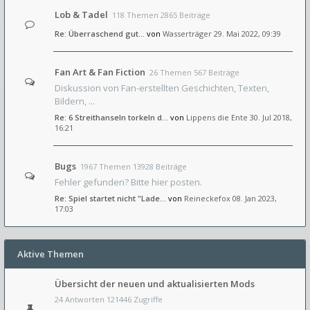
Lob & Tadel
118 Themen 2865 Beiträge
Re: Überraschend gut...
von
Wasserträger
29. Mai 2022, 09:39
Fan Art & Fan Fiction
26 Themen 567 Beiträge
Diskussion von Fan-erstellten Geschichten, Texten,
Bildern, ...
Re: 6 Streithanseln torkeln d…
von
Lippens die Ente
30. Jul 2018,
16:21
Bugs
1967 Themen 13928 Beiträge
Fehler gefunden? Bitte hier posten.
Re: Spiel startet nicht "Lade…
von
Reineckefox
08. Jan 2023,
17:03
Aktive Themen
Übersicht der neuen und aktualisierten Mods
24 Antworten 121446 Zugriffe