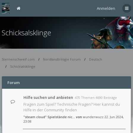
Anmelden
Schicksalsklinge
Sternenschweif.com
Nordlandtrilogie Forum
Deutsch
Schicksalsklinge
Forum
Hilfe suchen und anbieten
470 Themen 4690 Beiträge
Fragen zum Spiel? Technische Fragen? Hier kannst du
Hilfe in der Community finden
"steam cloud" Spielstände nic…
von
wunderwuzz
22. Jun 2024,
23:08