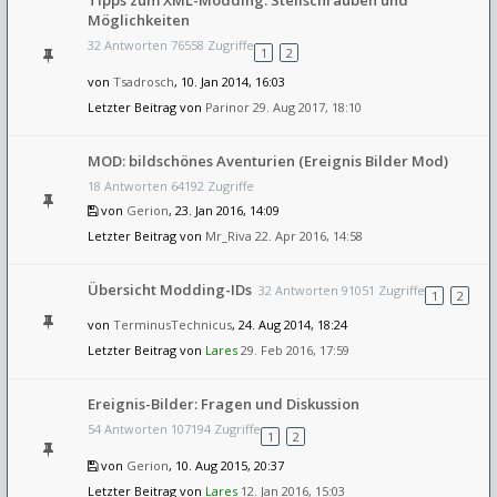
Tipps zum XML-Modding: Stellschrauben und
Möglichkeiten
32 Antworten 76558 Zugriffe
1
2
von
Tsadrosch
, 10. Jan 2014, 16:03
Letzter Beitrag von
Parinor
29. Aug 2017, 18:10
MOD: bildschönes Aventurien (Ereignis Bilder Mod)
18 Antworten 64192 Zugriffe
von
Gerion
, 23. Jan 2016, 14:09
Letzter Beitrag von
Mr_Riva
22. Apr 2016, 14:58
Übersicht Modding-IDs
32 Antworten 91051 Zugriffe
1
2
von
TerminusTechnicus
, 24. Aug 2014, 18:24
Letzter Beitrag von
Lares
29. Feb 2016, 17:59
Ereignis-Bilder: Fragen und Diskussion
54 Antworten 107194 Zugriffe
1
2
von
Gerion
, 10. Aug 2015, 20:37
Letzter Beitrag von
Lares
12. Jan 2016, 15:03