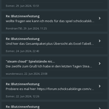
Eomer
29. Jun 2024, 13:51
,
Re: Blutzinnenfestung
wollte fragen wie kann ich mods für das spiel schicksalsklinge in das spieleverzeichnis kopieren und in welches
Rondrian750
29. Jun 2024, 11:25
,
Re: Blutzinnenfestung
Und hier das Gesamtpaket plus Übersicht als Excel-Tabelle: https://forum.schicksalsklinge.com/viewtopic.php?f=239&t=156
Eomer
24. Jun 2024, 22:40
,
"steam cloud" Spielstände nic…
Die zwölfe zum Gruß! Ich habe in den letzten Tagen Steam auf meinem Desktop PC mit Windows 11 installiert und über Steam
wunderwuzz
22. Jun 2024, 23:08
,
Re: Blutzinnenfestung
Probiere es mal hier: https://forum.schicksalsklinge.com/viewtopic.php?f=239&t=15661
Eomer
22. Jun 2024, 12:26
,
Re: Blutzinnenfestung