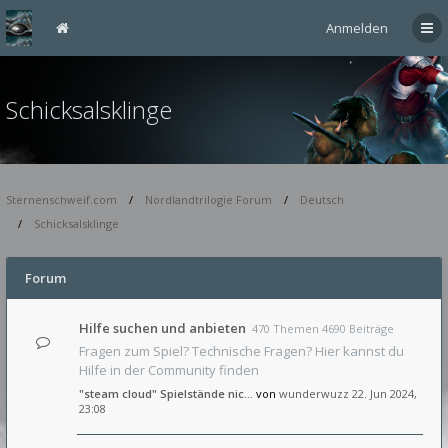
Anmelden
Schicksalsklinge
Sternenschweif.com
Nordlandtrilogie Forum
Deutsch
Schicksalsklinge
Forum
Hilfe suchen und anbieten
470 Themen 4690 Beiträge
Fragen zum Spiel? Technische Fragen? Hier kannst du
Hilfe in der Community finden
"steam cloud" Spielstände nic…
von
wunderwuzz
22. Jun 2024,
23:08