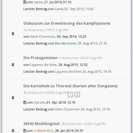
von
Lares
, 21. Jul 2014, 01:16
Letzter Beitrag von
Lares
02. Sep 2015, 15:43
Diskussion zur Erweiterung des Kampfsystems
10 Antworten 37910 Zugriffe
von
Dark-Chummer
, 06. Sep 2014, 15:23
Letzter Beitrag von
Mordbrenner
28. Aug 2015, 21:10
Die Protagonisten
6 Antworten 28672 Zugriffe
von
Lippens die Ente
, 24. Aug 2015, 12:52
Letzter Beitrag von
Lippens die Ente
26. Aug 2015, 14:19
Die Kartothek zu Thorwal (Karten aller Dungeons)
42 Antworten 92636 Zugriffe
1
2
von
Curom
, 01. Apr 2014, 12:10
Letzter Beitrag von
Dark-Chummer
24. Aug 2015, 13:16
SKHD Moddingtool
28 Antworten 51265 Zugriffe
von
craftyfirefox
, 28. Jan 2014, 05:19