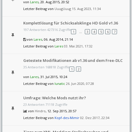
von
Lares
, 20. Aug 2015, 20:52
Letzter Beitrag von
UuugUuug
15. Aug 2023, 11:34
Komplettlösung für Schicksalsklinge HD Gold v1.36
197 Antworten 427316 Zugriffe
1
…
3
4
5
6
7
von
Lares
, 06. Aug 2014, 21:14
Letzter Beitrag von
Lares
03. Mai 2021, 17:32
Getestete Modifikationen ab v1.36 und dem Free-DLC
35 Antworten 168818 Zugriffe
1
2
von
Lares
, 31. Jul 2015, 10:24
Letzter Beitrag von
lunatic
26. Jun 2020, 07:28
Umfrage: Welche Mods nutzt ihr?
23 Antworten 71118 Zugriffe
von
Hindro
, 12. Sep 2015, 20:57
Letzter Beitrag von
Kopf-des-Mimir
02. Dez 2017, 22:34