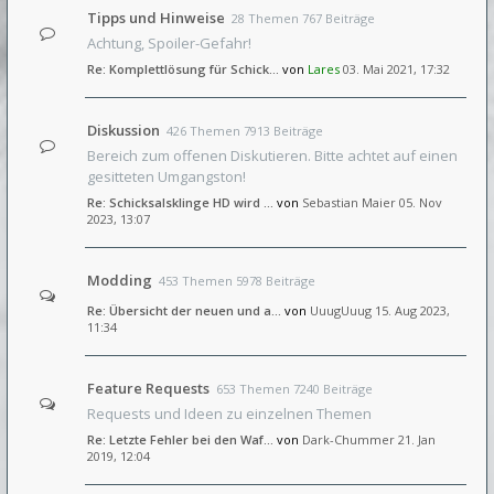
Tipps und Hinweise
28 Themen 767 Beiträge
Achtung, Spoiler-Gefahr!
Re: Komplettlösung für Schick…
von
Lares
03. Mai 2021, 17:32
Diskussion
426 Themen 7913 Beiträge
Bereich zum offenen Diskutieren. Bitte achtet auf einen
gesitteten Umgangston!
Re: Schicksalsklinge HD wird …
von
Sebastian Maier
05. Nov
2023, 13:07
Modding
453 Themen 5978 Beiträge
Re: Übersicht der neuen und a…
von
UuugUuug
15. Aug 2023,
11:34
Feature Requests
653 Themen 7240 Beiträge
Requests und Ideen zu einzelnen Themen
Re: Letzte Fehler bei den Waf…
von
Dark-Chummer
21. Jan
2019, 12:04