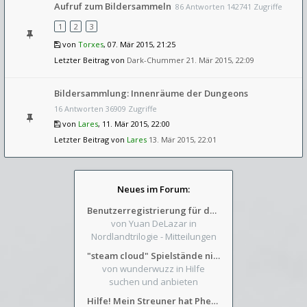
Aufruf zum Bildersammeln
86 Antworten 142741 Zugriffe
1
2
3
von
Torxes
, 07. Mär 2015, 21:25
Letzter Beitrag von
Dark-Chummer
21. Mär 2015, 22:09
Bildersammlung: Innenräume der Dungeons
16 Antworten 36909 Zugriffe
von
Lares
, 11. Mär 2015, 22:00
Letzter Beitrag von
Lares
13. Mär 2015, 22:01
Neues im Forum:
Benutzerregistrierung für das SchickHD-/SchweifHD-Forum gesperrt
von Yuan DeLazar
in
Nordlandtrilogie - Mitteilungen
"steam cloud" Spielstände nicht verfügbar
von wunderwuzz
in Hilfe
suchen und anbieten
Hilfe! Mein Streuner hat Phexens Gunst verloren...