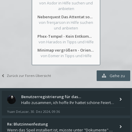
von Asdor
in Hilfe suchen und
anbieten
Nebenquest Das Attentat sowie Beilunker Reiter und zwei kleine Ausrüstungsfragen
von frenjarson
in Hilfe suchen
und anbieten
Phex-Tempel - Kein Entkommen aus Weinkeller/Bibliothek Trakt
von Harados
in Tipps und Hilfe
Minimap vergrößern - Orientierung in Blutzinnen
von Eomer
in Tipps und Hilfe
Gehe zu
Zurück zur Foren-Übersicht
Benutzerregistrierung für das…
Hallo zusammen, ich hoffe Ihr hattet schöne Feiertage und kommt auch gut ins neue Jahr. Ich schreibe hier kurz zur Infor
Yuan DeLazar
30. Dez 2024, 09:36
,
Re: Blutzinnenfestung
Wenn das Speil installiert ist, müsste unter "Dokumente" auf Deinem Rechner ein Verzeichnis "blade of destiny" sein. Dar