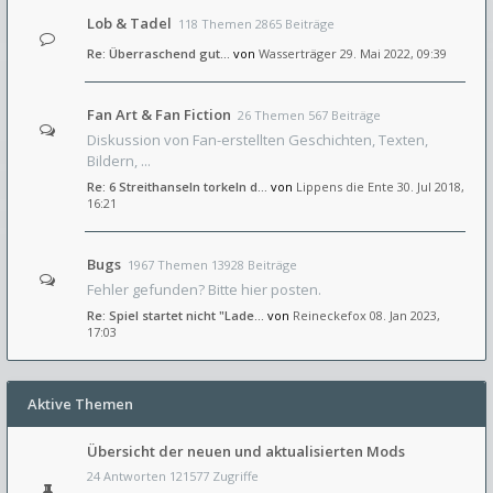
Lob & Tadel
118 Themen 2865 Beiträge
Re: Überraschend gut...
von
Wasserträger
29. Mai 2022, 09:39
Fan Art & Fan Fiction
26 Themen 567 Beiträge
Diskussion von Fan-erstellten Geschichten, Texten,
Bildern, ...
Re: 6 Streithanseln torkeln d…
von
Lippens die Ente
30. Jul 2018,
16:21
Bugs
1967 Themen 13928 Beiträge
Fehler gefunden? Bitte hier posten.
Re: Spiel startet nicht "Lade…
von
Reineckefox
08. Jan 2023,
17:03
Aktive Themen
Übersicht der neuen und aktualisierten Mods
24 Antworten 121577 Zugriffe