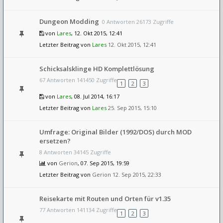
Dungeon Modding
0 Antworten 26173 Zugriffe
von
Lares
, 12. Okt 2015, 12:41
Letzter Beitrag von
Lares
12. Okt 2015, 12:41
Schicksalsklinge HD Komplettlösung
67 Antworten 141450 Zugriffe
1
2
3
von
Lares
, 08. Jul 2014, 16:17
Letzter Beitrag von
Lares
25. Sep 2015, 15:10
Umfrage: Original Bilder (1992/DOS) durch MOD
ersetzen?
8 Antworten 34145 Zugriffe
von
Gerion
, 07. Sep 2015, 19:59
Letzter Beitrag von
Gerion
12. Sep 2015, 22:33
Reisekarte mit Routen und Orten für v1.35
77 Antworten 141134 Zugriffe
1
2
3