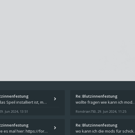
utzinnenfestung
Re: Blutzinnenfestung
Wenn das Speil installiert ist, müsste unter "Dokumente" auf Deinem Rechner ein Verzeichnis "blade of destiny" sein. Dar
wollte fragen wie kann ich mods für das spiel schicksalsklinge in das spieleverzeichnis ko
29. Jun 2024, 13:51
Rondrian750
29. Jun 2024, 11:25
,
utzinnenfestung
Re: Blutzinnenfestung
Probiere es mal hier: https://forum.schicksalsklinge.com/viewtopic.php?f=239&t=15661
wo kann ich die mods für 