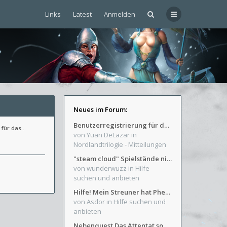
Links
Latest
Anmelden
Neues im Forum:
Benutzerregistrierung für das SchickHD-/SchweifHD-Forum gesperrt
 für das…
von Yuan DeLazar
in
Nordlandtrilogie - Mitteilungen
"steam cloud" Spielstände nicht verfügbar
von wunderwuzz
in Hilfe
suchen und anbieten
Hilfe! Mein Streuner hat Phexens Gunst verloren...
von Asdor
in Hilfe suchen und
anbieten
Nebenquest Das Attentat sowie Beilunker Reiter und zwei kleine Ausrüstungsfragen