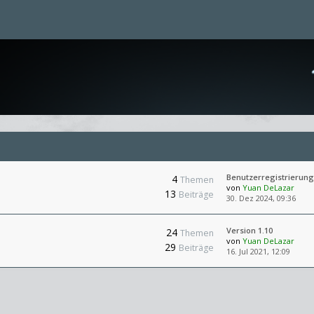
Benutzerregistrierung
4
Themen
von
Yuan DeLazar
13
Beiträge
30. Dez 2024, 09:36
Version 1.10
24
Themen
von
Yuan DeLazar
29
Beiträge
16. Jul 2021, 12:09