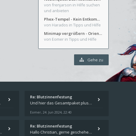
von frenjarson
in Hilfe suchen
und anbieten
Phex-Tempel - Kein Entkommen aus Weinkeller/Bibliothek Trakt
von Harados
in Tipps und Hilfe
Minimap vergrößern - Orientierung in Blutzinnen
von Eomer
in Tipps und Hilfe
Gehe zu
Re: Blutzinnenfestung
pieren und in welches
Und hier das Gesamtpaket plus Übersicht als Excel-Tabelle: https://forum.schicksalsklinge.com/viewtopic.php?f=239&t=156
Eomer
24. Jun 2024, 22:40
,
Re: Blutzinnenfestung
schicksalsklinge dsa downloaden
Hallo Christian, gerne geschehen! Ich freue mich, dass ich Dir weiterhelfen konnte - und das Forum weiter "lebt". Denn