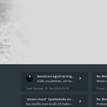
Benutzerregistrierung für das…
Re: Bl
Hallo zusammen, ich hoffe Ihr hattet schöne Feiertage und kommt auch gut ins neue Jahr. Ich schreibe hier kurz zur Infor
Yuan DeLazar
30. Dez 2024, 09:36
Eomer
,
,
"steam cloud" Spielstände nic…
Re: Bl
Die zwölfe zum Gruß! Ich habe in den letzten Tagen Steam auf meinem Desktop PC mit Windows 11 installiert und über Steam