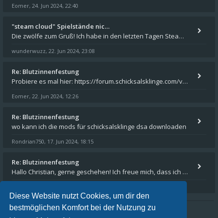
Eomer
24. Jun 2024, 22:40
,
"steam cloud" Spielstände nic…
Die zwölfe zum Gruß! Ich habe in den letzten Tagen Steam auf meinem Desktop PC mit Windows 11 installiert und über Steam
wunderwuzz
22. Jun 2024, 23:08
,
Re: Blutzinnenfestung
Probiere es mal hier: https://forum.schicksalsklinge.com/viewtopic.php?f=239&t=15661
Eomer
22. Jun 2024, 12:26
,
Re: Blutzinnenfestung
wo kann ich die mods für schicksalsklinge dsa downloaden
Rondrian750
17. Jun 2024, 18:15
,
Re: Blutzinnenfestung
Hallo Christian, gerne geschehen! Ich freue mich, dass ich Dir weiterhelfen konnte - und das Forum weiter "lebt". Denn
Eomer
15. Mär 2024, 16:32
,
Diese Website nutzt Cookies, um dir den
bestmöglichen Komfort bei der Nutzung zu