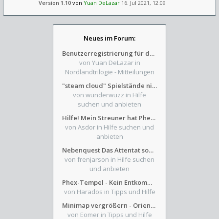
Version 1.10
von
Yuan DeLazar
16. Jul 2021, 12:09
Neues im Forum:
Benutzerregistrierung für das SchickHD-/SchweifHD-Forum gesperrt
von Yuan DeLazar
in
Nordlandtrilogie - Mitteilungen
"steam cloud" Spielstände nicht verfügbar
von wunderwuzz
in Hilfe
suchen und anbieten
Hilfe! Mein Streuner hat Phexens Gunst verloren...
von Asdor
in Hilfe suchen und
anbieten
Nebenquest Das Attentat sowie Beilunker Reiter und zwei kleine Ausrüstungsfragen
von frenjarson
in Hilfe suchen
und anbieten
Phex-Tempel - Kein Entkommen aus Weinkeller/Bibliothek Trakt
von Harados
in Tipps und Hilfe
Minimap vergrößern - Orientierung in Blutzinnen
von Eomer
in Tipps und Hilfe