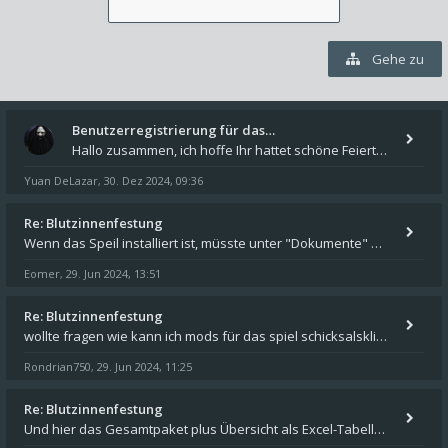
Gehe zu
Benutzerregistrierung für das…
Hallo zusammen, ich hoffe Ihr hattet schöne Feiertage und kommt auch gut ins neue Jahr. Ich schreibe hier kurz zur Infor
Yuan DeLazar
30. Dez 2024, 09:36
,
Re: Blutzinnenfestung
Wenn das Speil installiert ist, müsste unter "Dokumente" auf Deinem Rechner ein Verzeichnis "blade of destiny" sein. Dar
Eomer
29. Jun 2024, 13:51
,
Re: Blutzinnenfestung
wollte fragen wie kann ich mods für das spiel schicksalsklinge in das spieleverzeichnis kopieren und in welches
Rondrian750
29. Jun 2024, 11:25
,
Re: Blutzinnenfestung
Und hier das Gesamtpaket plus Übersicht als Excel-Tabelle: https://forum.schicksalsklinge.com/viewtopic.php?f=239&t=156