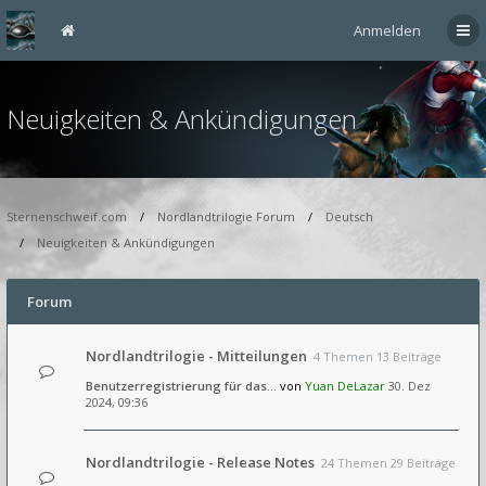
Anmelden
Neuigkeiten & Ankündigungen
Sternenschweif.com
Nordlandtrilogie Forum
Deutsch
Neuigkeiten & Ankündigungen
Forum
Nordlandtrilogie - Mitteilungen
4 Themen 13 Beiträge
Benutzerregistrierung für das…
von
Yuan DeLazar
30. Dez
2024, 09:36
Nordlandtrilogie - Release Notes
24 Themen 29 Beiträge