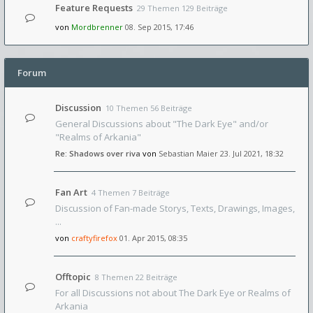
Feature Requests
29 Themen 129 Beiträge
von
Mordbrenner
08. Sep 2015, 17:46
Forum
Discussion
10 Themen 56 Beiträge
General Discussions about "The Dark Eye" and/or
"Realms of Arkania"
Re: Shadows over riva
von
Sebastian Maier
23. Jul 2021, 18:32
Fan Art
4 Themen 7 Beiträge
Discussion of Fan-made Storys, Texts, Drawings, Images,
...
von
craftyfirefox
01. Apr 2015, 08:35
Offtopic
8 Themen 22 Beiträge
For all Discussions not about The Dark Eye or Realms of
Arkania