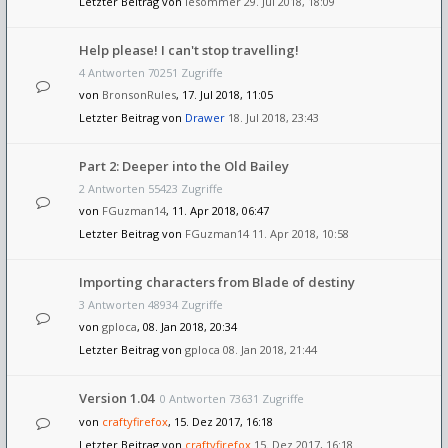
Letzter Beitrag von
lesommer
29. Jul 2018, 18:09
Help please! I can't stop travelling!
4 Antworten 70251 Zugriffe
von
BronsonRules
, 17. Jul 2018, 11:05
Letzter Beitrag von
Drawer
18. Jul 2018, 23:43
Part 2: Deeper into the Old Bailey
2 Antworten 55423 Zugriffe
von
FGuzman14
, 11. Apr 2018, 06:47
Letzter Beitrag von
FGuzman14
11. Apr 2018, 10:58
Importing characters from Blade of destiny
3 Antworten 48934 Zugriffe
von
gploca
, 08. Jan 2018, 20:34
Letzter Beitrag von
gploca
08. Jan 2018, 21:44
Version 1.04
0 Antworten 73631 Zugriffe
von
craftyfirefox
, 15. Dez 2017, 16:18
Letzter Beitrag von
craftyfirefox
15. Dez 2017, 16:18