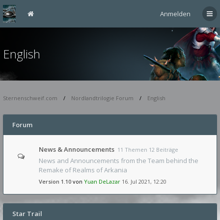
Anmelden
English
Sternenschweif.com
Nordlandtrilogie Forum
English
Forum
News & Announcements
11 Themen 12 Beiträge
News and Announcements from the Team behind the
Remake of Realms of Arkania
Version 1.10
von
Yuan DeLazar
16. Jul 2021, 12:20
Star Trail