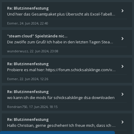
Re: Blutzinnenfestung
Und hier das Gesamtpaket plus Übersicht als Excel-Tabelle: https://forum.schicksalsklinge.com/viewtopic.php?f=239&t=156
Eomer
24. Jun 2024, 22:40
,
"steam cloud" Spielstände nic…
Die zwölfe zum Gruß! Ich habe in den letzten Tagen Steam auf meinem Desktop PC mit Windows 11 installiert und über Steam
wunderwuzz
22. Jun 2024, 23:08
,
Re: Blutzinnenfestung
Probiere es mal hier: https://forum.schicksalsklinge.com/viewtopic.php?f=239&t=15661
Eomer
22. Jun 2024, 12:26
,
Re: Blutzinnenfestung
wo kann ich die mods für schicksalsklinge dsa downloaden
Rondrian750
17. Jun 2024, 18:15
,
Re: Blutzinnenfestung
Hallo Christian, gerne geschehen! Ich freue mich, dass ich Dir weiterhelfen konnte - und das Forum weiter "lebt". Denn