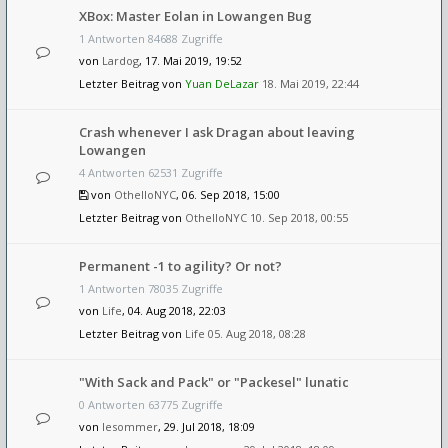
XBox: Master Eolan in Lowangen Bug
1 Antworten 84688 Zugriffe
von
Lardog
, 17. Mai 2019, 19:52
Letzter Beitrag von
Yuan DeLazar
18. Mai 2019, 22:44
Crash whenever I ask Dragan about leaving
Lowangen
4 Antworten 62531 Zugriffe
von
OthelloNYC
, 06. Sep 2018, 15:00
Letzter Beitrag von
OthelloNYC
10. Sep 2018, 00:55
Permanent -1 to agility? Or not?
1 Antworten 78035 Zugriffe
von
Life
, 04. Aug 2018, 22:03
Letzter Beitrag von
Life
05. Aug 2018, 08:28
"With Sack and Pack" or "Packesel" lunatic
0 Antworten 63775 Zugriffe
von
lesommer
, 29. Jul 2018, 18:09