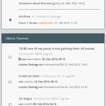
Questions about Riva
von
gploca
26. Mär 2022, 10:02
Archive
51 Themen 67 Beiträge
Patch 1.36
von
craftyfirefox
12. Okt 2015, 11:25
Aktive Themen
72185 one of my party is not getting their AP points
6 Antworten 48879 Zugriffe
von
Dave Allen
, 18. Dez 2016, 09:13
Letzter Beitrag von
hhmwwrhsa724
25. Feb 2023, 16:03
Crash on start
8 Antworten 41114 Zugriffe
von
zzarko
, 14. Feb 2014, 09:15
Letzter Beitrag von
hhmwwrhsa724
24. Feb 2023, 01:47
So angry
16 Antworten 49635 Zugriffe
von
clet43
, 08. Feb 2014, 04:16