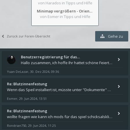
von Harados
in Tipps und Hilfe
Minimap vergrößern - Orientierung in Blutzinnen
von Eomer
in Tipps und Hilfe
Gehe zu
Zurück zur Foren-Übersicht
Benutzerregistrierung für das…
Hallo zusammen, ich hoffe Ihr hattet schöne Feiertage und kommt auch gut ins neue Jahr. Ich schreibe hier kurz zur Infor
Yuan DeLazar
30. Dez 2024, 09:36
,
Re: Blutzinnenfestung
Wenn das Speil installiert ist, müsste unter "Dokumente" auf Deinem Rechner ein Verzeichnis "blade of destiny" sein. Dar
Eomer
29. Jun 2024, 13:51
,
Re: Blutzinnenfestung
wollte fragen wie kann ich mods für das spiel schicksalsklinge in das spieleverzeichnis kopieren und in welches
Rondrian750
29. Jun 2024, 11:25
,