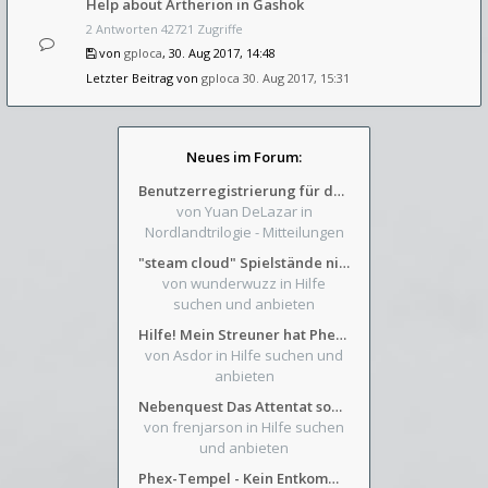
Help about Artherion in Gashok
2 Antworten 42721 Zugriffe
von
gploca
, 30. Aug 2017, 14:48
Letzter Beitrag von
gploca
30. Aug 2017, 15:31
Neues im Forum:
Benutzerregistrierung für das SchickHD-/SchweifHD-Forum gesperrt
von Yuan DeLazar
in
Nordlandtrilogie - Mitteilungen
"steam cloud" Spielstände nicht verfügbar
von wunderwuzz
in Hilfe
suchen und anbieten
Hilfe! Mein Streuner hat Phexens Gunst verloren...
von Asdor
in Hilfe suchen und
anbieten
Nebenquest Das Attentat sowie Beilunker Reiter und zwei kleine Ausrüstungsfragen
von frenjarson
in Hilfe suchen
und anbieten
Phex-Tempel - Kein Entkommen aus Weinkeller/Bibliothek Trakt