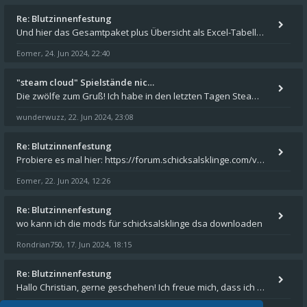
Re: Blutzinnenfestung
Und hier das Gesamtpaket plus Übersicht als Excel-Tabelle: https://forum.schicksalsklinge.com/viewtopic.php?f=239&t=156
Eomer
24. Jun 2024, 22:40
,
"steam cloud" Spielstände nic…
Die zwölfe zum Gruß! Ich habe in den letzten Tagen Steam auf meinem Desktop PC mit Windows 11 installiert und über Steam
wunderwuzz
22. Jun 2024, 23:08
,
Re: Blutzinnenfestung
Probiere es mal hier: https://forum.schicksalsklinge.com/viewtopic.php?f=239&t=15661
Eomer
22. Jun 2024, 12:26
,
Re: Blutzinnenfestung
wo kann ich die mods für schicksalsklinge dsa downloaden
Rondrian750
17. Jun 2024, 18:15
,
Re: Blutzinnenfestung
Hallo Christian, gerne geschehen! Ich freue mich, dass ich Dir weiterhelfen konnte - und das Forum weiter "lebt". Denn