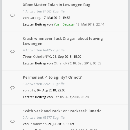
XBox: Master Eolan in Lowangen Bug
1 Antworten 84560 Zugriffe
von
Lardog
, 17. Mai 2019, 19:52
Letzter Beitrag von
Yuan DeLazar
18. Mai 2019, 22:44
Crash whenever I ask Dragan about leaving
Lowangen
4 Antworten 62425 Zugriffe
von
OthelloNYC
, 06. Sep 2018, 15:00
Letzter Beitrag von
OthelloNYC
10. Sep 2018, 00:55
Permanent -1 to agility? Or not?
1 Antworten 77921 Zugriffe
von
Life
, 04. Aug 2018, 22:03
Letzter Beitrag von
Life
05. Aug 2018, 08:28
"With Sack and Pack" or "Packesel" lunatic
0 Antworten 63677 Zugriffe
von
lesommer
, 29. Jul 2018, 18:09