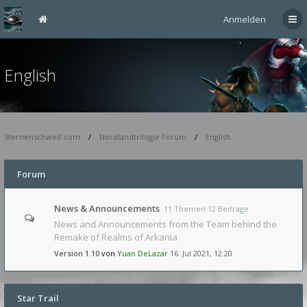
Anmelden
English
Sternenschweif.com
Nordlandtrilogie Forum
English
Forum
News & Announcements
11 Themen 12 Beiträge
News and Announcements from the Team behind the
Remake of Realms of Arkania
Version 1.10
von
Yuan DeLazar
16. Jul 2021, 12:20
Star Trail