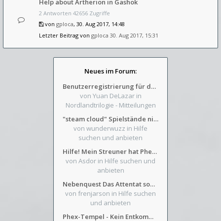
Help about Artherion in Gashok
2 Antworten 42656 Zugriffe
von
gploca
, 30. Aug 2017, 14:48
Letzter Beitrag von
gploca
30. Aug 2017, 15:31
Neues im Forum:
Benutzerregistrierung für das SchickHD-/SchweifHD-Forum gesperrt
von Yuan DeLazar
in
Nordlandtrilogie - Mitteilungen
"steam cloud" Spielstände nicht verfügbar
von wunderwuzz
in Hilfe
suchen und anbieten
Hilfe! Mein Streuner hat Phexens Gunst verloren...
von Asdor
in Hilfe suchen und
anbieten
Nebenquest Das Attentat sowie Beilunker Reiter und zwei kleine Ausrüstungsfragen
von frenjarson
in Hilfe suchen
und anbieten
Phex-Tempel - Kein Entkommen aus Weinkeller/Bibliothek Trakt