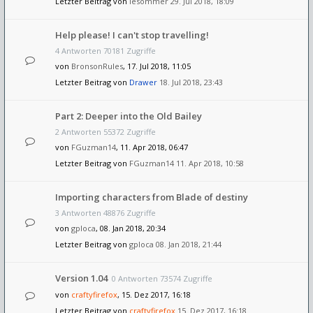
Letzter Beitrag von
lesommer
29. Jul 2018, 18:09
Help please! I can't stop travelling!
4 Antworten 70181 Zugriffe
von
BronsonRules
, 17. Jul 2018, 11:05
Letzter Beitrag von
Drawer
18. Jul 2018, 23:43
Part 2: Deeper into the Old Bailey
2 Antworten 55372 Zugriffe
von
FGuzman14
, 11. Apr 2018, 06:47
Letzter Beitrag von
FGuzman14
11. Apr 2018, 10:58
Importing characters from Blade of destiny
3 Antworten 48876 Zugriffe
von
gploca
, 08. Jan 2018, 20:34
Letzter Beitrag von
gploca
08. Jan 2018, 21:44
Version 1.04
0 Antworten 73574 Zugriffe
von
craftyfirefox
, 15. Dez 2017, 16:18
Letzter Beitrag von
craftyfirefox
15. Dez 2017, 16:18