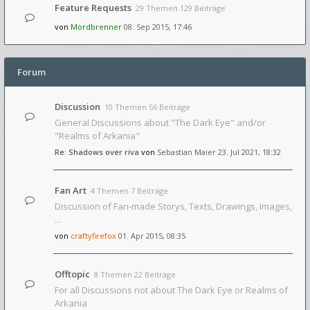
Feature Requests
29 Themen 129 Beiträge
von
Mordbrenner
08. Sep 2015, 17:46
Forum
Discussion
10 Themen 56 Beiträge
General Discussions about "The Dark Eye" and/or
"Realms of Arkania"
Re: Shadows over riva
von
Sebastian Maier
23. Jul 2021, 18:32
Fan Art
4 Themen 7 Beiträge
Discussion of Fan-made Storys, Texts, Drawings, Images,
...
von
craftyfirefox
01. Apr 2015, 08:35
Offtopic
8 Themen 22 Beiträge
For all Discussions not about The Dark Eye or Realms of
Arkania