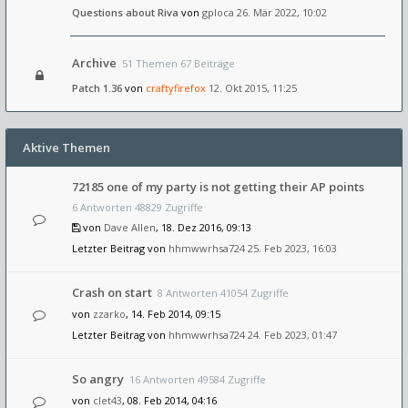
Questions about Riva
von
gploca
26. Mär 2022, 10:02
Archive
51 Themen 67 Beiträge
Patch 1.36
von
craftyfirefox
12. Okt 2015, 11:25
Aktive Themen
72185 one of my party is not getting their AP points
6 Antworten 48829 Zugriffe
von
Dave Allen
, 18. Dez 2016, 09:13
Letzter Beitrag von
hhmwwrhsa724
25. Feb 2023, 16:03
Crash on start
8 Antworten 41054 Zugriffe
von
zzarko
, 14. Feb 2014, 09:15
Letzter Beitrag von
hhmwwrhsa724
24. Feb 2023, 01:47
So angry
16 Antworten 49584 Zugriffe
von
clet43
, 08. Feb 2014, 04:16