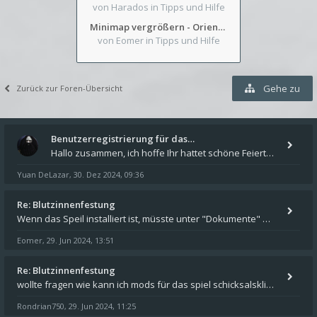
von Harados
in Tipps und Hilfe
Minimap vergrößern - Orientierung in Blutzinnen
von Eomer
in Tipps und Hilfe
Gehe zu
Zurück zur Foren-Übersicht
Benutzerregistrierung für das…
Hallo zusammen, ich hoffe Ihr hattet schöne Feiertage und kommt auch gut ins neue Jahr. Ich schreibe hier kurz zur Infor
Yuan DeLazar
30. Dez 2024, 09:36
,
Re: Blutzinnenfestung
Wenn das Speil installiert ist, müsste unter "Dokumente" auf Deinem Rechner ein Verzeichnis "blade of destiny" sein. Dar
Eomer
29. Jun 2024, 13:51
,
Re: Blutzinnenfestung
wollte fragen wie kann ich mods für das spiel schicksalsklinge in das spieleverzeichnis kopieren und in welches
Rondrian750
29. Jun 2024, 11:25
,