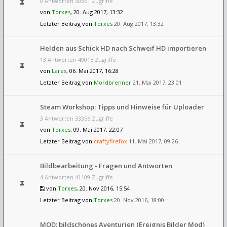
0 Antworten 30361 Zugriffe
von
Torxes
, 20. Aug 2017, 13:32
Letzter Beitrag von
Torxes
20. Aug 2017, 13:32
Helden aus Schick HD nach Schweif HD importieren
13 Antworten 49015 Zugriffe
von
Lares
, 06. Mai 2017, 16:28
Letzter Beitrag von
Mordbrenner
21. Mai 2017, 23:01
Steam Workshop: Tipps und Hinweise für Uploader
3 Antworten 33356 Zugriffe
von
Torxes
, 09. Mai 2017, 22:07
Letzter Beitrag von
craftyfirefox
11. Mai 2017, 09:26
Bildbearbeitung - Fragen und Antworten
4 Antworten 41109 Zugriffe
von
Torxes
, 20. Nov 2016, 15:54
Letzter Beitrag von
Torxes
20. Nov 2016, 18:00
MOD: bildschönes Aventurien (Ereignis Bilder Mod)