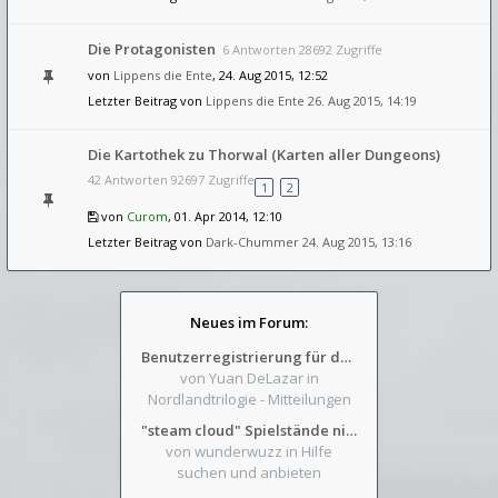
Die Protagonisten
6 Antworten 28692 Zugriffe
von
Lippens die Ente
, 24. Aug 2015, 12:52
Letzter Beitrag von
Lippens die Ente
26. Aug 2015, 14:19
Die Kartothek zu Thorwal (Karten aller Dungeons)
42 Antworten 92697 Zugriffe
1
2
von
Curom
, 01. Apr 2014, 12:10
Letzter Beitrag von
Dark-Chummer
24. Aug 2015, 13:16
Neues im Forum:
Benutzerregistrierung für das SchickHD-/SchweifHD-Forum gesperrt
von Yuan DeLazar
in
Nordlandtrilogie - Mitteilungen
"steam cloud" Spielstände nicht verfügbar
von wunderwuzz
in Hilfe
suchen und anbieten