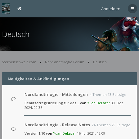
Anmelden
Deutsch
Sternenschweif.com
Nordlandtrilogie Forum
Deutsch
Neuigkeiten & Ankündigungen
Nordlandtrilogie - Mitteilungen
4 Themen 13 Beiträge
Benutzerregistrierung für das…
von
Yuan DeLazar
30. Dez
2024, 09:36
Nordlandtrilogie - Release Notes
24 Themen 29 Beiträge
Version 1.10
von
Yuan DeLazar
16. Jul 2021, 12:09