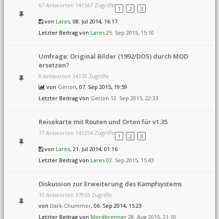
67 Antworten 141567 Zugriffe
1
2
3
von
Lares
, 08. Jul 2014, 16:17
Letzter Beitrag von
Lares
25. Sep 2015, 15:10
Umfrage: Original Bilder (1992/DOS) durch MOD
ersetzen?
8 Antworten 34170 Zugriffe
von
Gerion
, 07. Sep 2015, 19:59
Letzter Beitrag von
Gerion
12. Sep 2015, 22:33
Reisekarte mit Routen und Orten für v1.35
77 Antworten 141234 Zugriffe
1
2
3
von
Lares
, 21. Jul 2014, 01:16
Letzter Beitrag von
Lares
02. Sep 2015, 15:43
Diskussion zur Erweiterung des Kampfsystems
10 Antworten 37955 Zugriffe
von
Dark-Chummer
, 06. Sep 2014, 15:23
Letzter Beitrag von
Mordbrenner
28. Aug 2015, 21:10