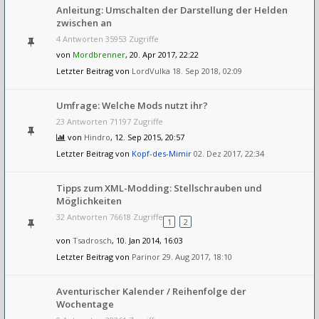
Anleitung: Umschalten der Darstellung der Helden
zwischen an
4 Antworten 35953 Zugriffe
von
Mordbrenner
, 20. Apr 2017, 22:22
Letzter Beitrag von
LordVulka
18. Sep 2018, 02:09
Umfrage: Welche Mods nutzt ihr?
23 Antworten 71197 Zugriffe
von
Hindro
, 12. Sep 2015, 20:57
Letzter Beitrag von
Kopf-des-Mimir
02. Dez 2017, 22:34
Tipps zum XML-Modding: Stellschrauben und
Möglichkeiten
32 Antworten 76618 Zugriffe
1
2
von
Tsadrosch
, 10. Jan 2014, 16:03
Letzter Beitrag von
Parinor
29. Aug 2017, 18:10
Aventurischer Kalender / Reihenfolge der
Wochentage