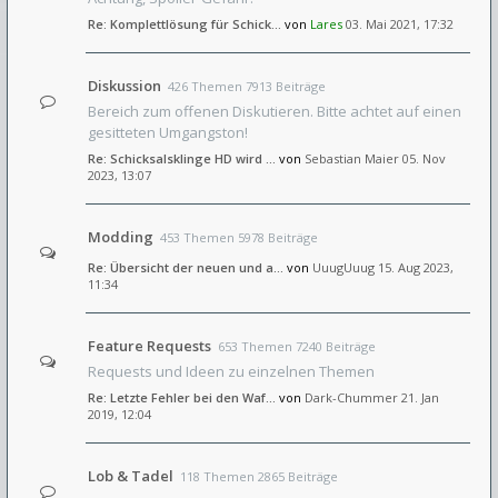
Re: Komplettlösung für Schick…
von
Lares
03. Mai 2021, 17:32
Diskussion
426 Themen 7913 Beiträge
Bereich zum offenen Diskutieren. Bitte achtet auf einen
gesitteten Umgangston!
Re: Schicksalsklinge HD wird …
von
Sebastian Maier
05. Nov
2023, 13:07
Modding
453 Themen 5978 Beiträge
Re: Übersicht der neuen und a…
von
UuugUuug
15. Aug 2023,
11:34
Feature Requests
653 Themen 7240 Beiträge
Requests und Ideen zu einzelnen Themen
Re: Letzte Fehler bei den Waf…
von
Dark-Chummer
21. Jan
2019, 12:04
Lob & Tadel
118 Themen 2865 Beiträge