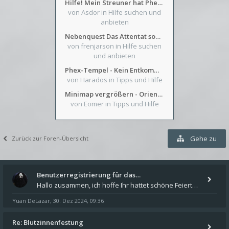
Hilfe! Mein Streuner hat Phexens Gunst verloren...
von Asdor
in Hilfe suchen und
anbieten
Nebenquest Das Attentat sowie Beilunker Reiter und zwei kleine Ausrüstungsfragen
von frenjarson
in Hilfe suchen
und anbieten
Phex-Tempel - Kein Entkommen aus Weinkeller/Bibliothek Trakt
von Harados
in Tipps und Hilfe
Minimap vergrößern - Orientierung in Blutzinnen
von Eomer
in Tipps und Hilfe
Gehe zu
Zurück zur Foren-Übersicht
Benutzerregistrierung für das…
Hallo zusammen, ich hoffe Ihr hattet schöne Feiertage und kommt auch gut ins neue Jahr. Ich schreibe hier kurz zur Infor
Yuan DeLazar
30. Dez 2024, 09:36
,
Re: Blutzinnenfestung