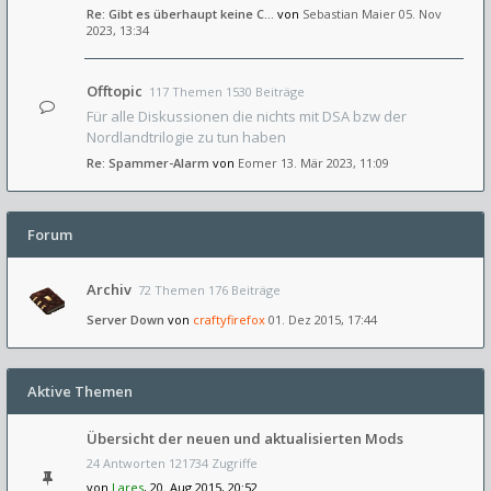
Re: Gibt es überhaupt keine C…
von
Sebastian Maier
05. Nov
2023, 13:34
Offtopic
117 Themen 1530 Beiträge
Für alle Diskussionen die nichts mit DSA bzw der
Nordlandtrilogie zu tun haben
Re: Spammer-Alarm
von
Eomer
13. Mär 2023, 11:09
Forum
Archiv
72 Themen 176 Beiträge
Server Down
von
craftyfirefox
01. Dez 2015, 17:44
Aktive Themen
Übersicht der neuen und aktualisierten Mods
24 Antworten 121734 Zugriffe
von
Lares
, 20. Aug 2015, 20:52