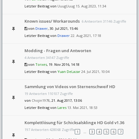
Letzter Beitrag von
UuugUuug
15. Aug 2023, 11:34
Known issues/ Workarounds
6 Antworten 31146 Zugriffe
von
Drawer
, 30. Jul 2021, 15:46
Letzter Beitrag von
Drawer
22. Aug 2021, 17:18
Modding - Fragen und Antworten
4 Antworten 34147 Zugriffe
von
Torxes
, 19. Nov 2016, 14:18
Letzter Beitrag von
Yuan DeLazar
24. Jul 2021, 10:04
Sammlung von Videos von Sternenschweif HD
19 Antworten 110107 Zugriffe
von
Chojin1978
, 21. Aug 2017, 13:06
Letzter Beitrag von
Lares
13. Mai 2021, 18:53
Komplettlösung für Schicksalsklinge HD Gold v1.36
197 Antworten 428068 Zugriffe
1
…
3
4
5
6
7