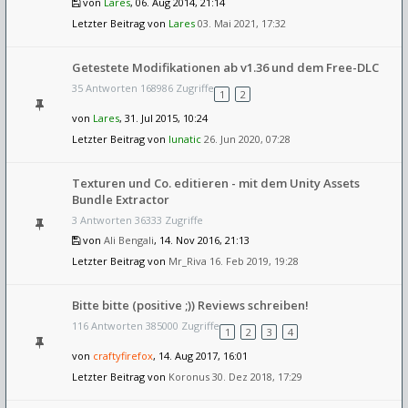
von
Lares
, 06. Aug 2014, 21:14
Letzter Beitrag von
Lares
03. Mai 2021, 17:32
Getestete Modifikationen ab v1.36 und dem Free-DLC
35 Antworten 168986 Zugriffe
1
2
von
Lares
, 31. Jul 2015, 10:24
Letzter Beitrag von
lunatic
26. Jun 2020, 07:28
Texturen und Co. editieren - mit dem Unity Assets
Bundle Extractor
3 Antworten 36333 Zugriffe
von
Ali Bengali
, 14. Nov 2016, 21:13
Letzter Beitrag von
Mr_Riva
16. Feb 2019, 19:28
Bitte bitte (positive ;)) Reviews schreiben!
116 Antworten 385000 Zugriffe
1
2
3
4
von
craftyfirefox
, 14. Aug 2017, 16:01
Letzter Beitrag von
Koronus
30. Dez 2018, 17:29