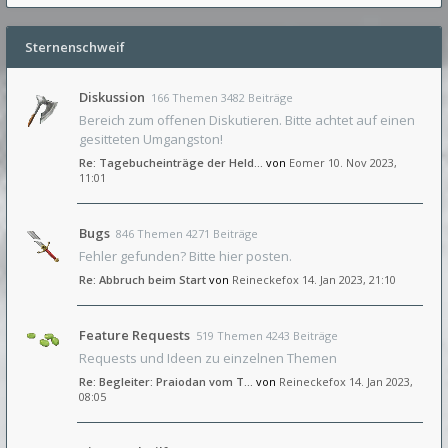
Sternenschweif
Diskussion
166 Themen 3482 Beiträge
Bereich zum offenen Diskutieren. Bitte achtet auf einen
gesitteten Umgangston!
Re: Tagebucheinträge der Held…
von
Eomer
10. Nov 2023,
11:01
Bugs
846 Themen 4271 Beiträge
Fehler gefunden? Bitte hier posten.
Re: Abbruch beim Start
von
Reineckefox
14. Jan 2023, 21:10
Feature Requests
519 Themen 4243 Beiträge
Requests und Ideen zu einzelnen Themen
Re: Begleiter: Praiodan vom T…
von
Reineckefox
14. Jan 2023,
08:05