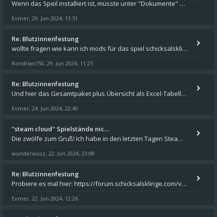
Wenn das Speil installiert ist, müsste unter "Dokumente" auf Deinem Rechner ein Verzeichnis "blade of destiny" sein. Dar
Eomer
29. Jun 2024, 13:51
,
Re: Blutzinnenfestung
wollte fragen wie kann ich mods für das spiel schicksalsklinge in das spieleverzeichnis kopieren und in welches
Rondrian750
29. Jun 2024, 11:25
,
Re: Blutzinnenfestung
Und hier das Gesamtpaket plus Übersicht als Excel-Tabelle: https://forum.schicksalsklinge.com/viewtopic.php?f=239&t=156
Eomer
24. Jun 2024, 22:40
,
"steam cloud" Spielstände nic…
Die zwölfe zum Gruß! Ich habe in den letzten Tagen Steam auf meinem Desktop PC mit Windows 11 installiert und über Steam
wunderwuzz
22. Jun 2024, 23:08
,
Re: Blutzinnenfestung
Probiere es mal hier: https://forum.schicksalsklinge.com/viewtopic.php?f=239&t=15661
Eomer
22. Jun 2024, 12:26
,