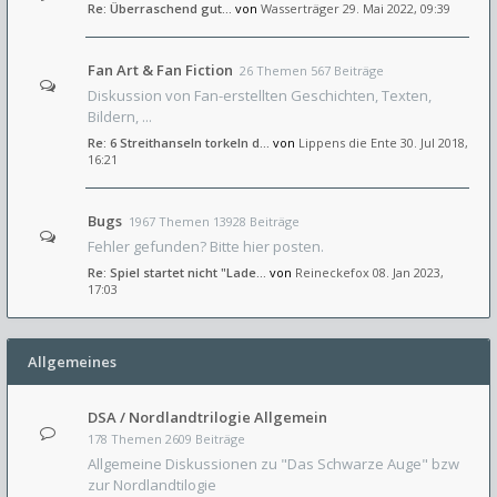
Re: Überraschend gut...
von
Wasserträger
29. Mai 2022, 09:39
Fan Art & Fan Fiction
26 Themen 567 Beiträge
Diskussion von Fan-erstellten Geschichten, Texten,
Bildern, ...
Re: 6 Streithanseln torkeln d…
von
Lippens die Ente
30. Jul 2018,
16:21
Bugs
1967 Themen 13928 Beiträge
Fehler gefunden? Bitte hier posten.
Re: Spiel startet nicht "Lade…
von
Reineckefox
08. Jan 2023,
17:03
Allgemeines
DSA / Nordlandtrilogie Allgemein
178 Themen 2609 Beiträge
Allgemeine Diskussionen zu "Das Schwarze Auge" bzw
zur Nordlandtilogie