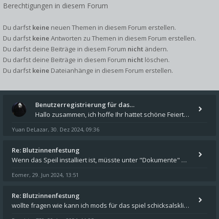
Berechtigungen in diesem Forum
Du darfst
keine
neuen Themen in diesem Forum erstellen.
Du darfst
keine
Antworten zu Themen in diesem Forum erstellen.
Du darfst deine Beiträge in diesem Forum
nicht
ändern.
Du darfst deine Beiträge in diesem Forum
nicht
löschen.
Du darfst
keine
Dateianhänge in diesem Forum erstellen.
Benutzerregistrierung für das…
Hallo zusammen, ich hoffe Ihr hattet schöne Feiertage und kommt auch gut ins neue Jahr. Ich schreibe hier kurz zur Infor
Yuan DeLazar
30. Dez 2024, 09:36
,
Re: Blutzinnenfestung
Wenn das Speil installiert ist, müsste unter "Dokumente" auf Deinem Rechner ein Verzeichnis "blade of destiny" sein. Dar
Eomer
29. Jun 2024, 13:51
,
Re: Blutzinnenfestung
wollte fragen wie kann ich mods für das spiel schicksalsklinge in das spieleverzeichnis kopieren und in welches