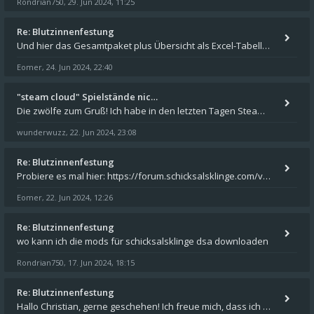
Rondrian750
29. Jun 2024, 11:25
,
Re: Blutzinnenfestung
Und hier das Gesamtpaket plus Übersicht als Excel-Tabelle: https://forum.schicksalsklinge.com/viewtopic.php?f=239&t=156
Eomer
24. Jun 2024, 22:40
,
"steam cloud" Spielstände nic…
Die zwölfe zum Gruß! Ich habe in den letzten Tagen Steam auf meinem Desktop PC mit Windows 11 installiert und über Steam
wunderwuzz
22. Jun 2024, 23:08
,
Re: Blutzinnenfestung
Probiere es mal hier: https://forum.schicksalsklinge.com/viewtopic.php?f=239&t=15661
Eomer
22. Jun 2024, 12:26
,
Re: Blutzinnenfestung
wo kann ich die mods für schicksalsklinge dsa downloaden
Rondrian750
17. Jun 2024, 18:15
,
Re: Blutzinnenfestung
Hallo Christian, gerne geschehen! Ich freue mich, dass ich Dir weiterhelfen konnte - und das Forum weiter "lebt". Denn