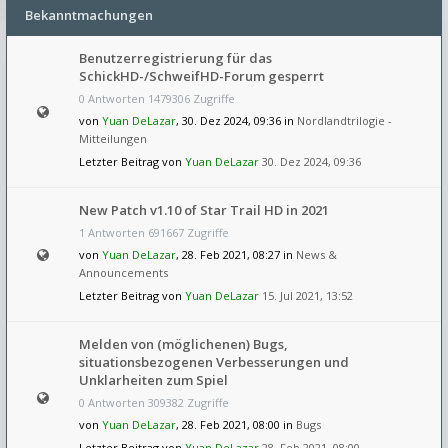
Bekanntmachungen
Benutzerregistrierung für das
SchickHD-/SchweifHD-Forum gesperrt
0 Antworten 1479306 Zugriffe
von
Yuan DeLazar
, 30. Dez 2024, 09:36 in
Nordlandtrilogie -
Mitteilungen
Letzter Beitrag von
Yuan DeLazar
30. Dez 2024, 09:36
New Patch v1.10 of Star Trail HD in 2021
1 Antworten 691667 Zugriffe
von
Yuan DeLazar
, 28. Feb 2021, 08:27 in
News &
Announcements
Letzter Beitrag von
Yuan DeLazar
15. Jul 2021, 13:52
Melden von (möglichenen) Bugs,
situationsbezogenen Verbesserungen und
Unklarheiten zum Spiel
0 Antworten 309382 Zugriffe
von
Yuan DeLazar
, 28. Feb 2021, 08:00 in
Bugs
Letzter Beitrag von
Yuan DeLazar
28. Feb 2021, 08:00