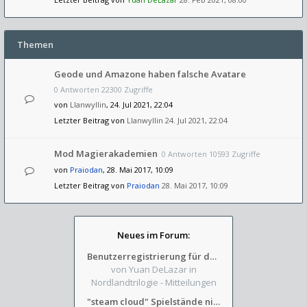
Themen
Geode und Amazone haben falsche Avatare
0 Antworten 22300 Zugriffe
von
Llanwyllin
, 24. Jul 2021, 22:04
Letzter Beitrag von
Llanwyllin
24. Jul 2021, 22:04
Mod Magierakademien
0 Antworten 10593 Zugriffe
von
Praiodan
, 28. Mai 2017, 10:09
Letzter Beitrag von
Praiodan
28. Mai 2017, 10:09
Neues im Forum:
Benutzerregistrierung für das SchickHD-/SchweifHD-Forum gesperrt
von Yuan DeLazar
in
Nordlandtrilogie - Mitteilungen
"steam cloud" Spielstände nicht verfügbar