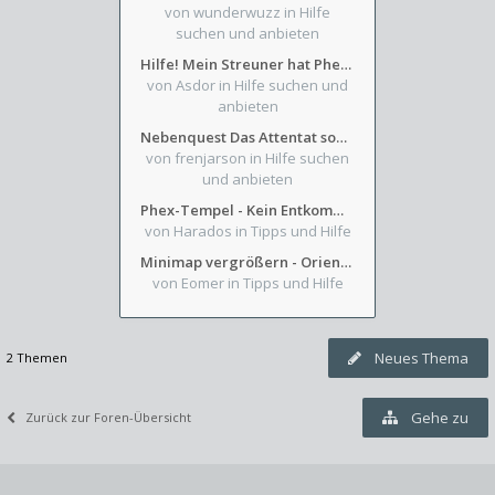
von wunderwuzz
in Hilfe
suchen und anbieten
Hilfe! Mein Streuner hat Phexens Gunst verloren...
von Asdor
in Hilfe suchen und
anbieten
Nebenquest Das Attentat sowie Beilunker Reiter und zwei kleine Ausrüstungsfragen
von frenjarson
in Hilfe suchen
und anbieten
Phex-Tempel - Kein Entkommen aus Weinkeller/Bibliothek Trakt
von Harados
in Tipps und Hilfe
Minimap vergrößern - Orientierung in Blutzinnen
von Eomer
in Tipps und Hilfe
Neues Thema
2 Themen
Gehe zu
Zurück zur Foren-Übersicht