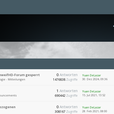
0
Antworten
chweifHD-Forum gesperrt
Yuan DeLazar
30. Dez 2024, 09:36
ogie - Mitteilungen
1476838
Zugriffe
1
Antworten
Yuan DeLazar
15. Jul 2021, 13:52
ouncements
690442
Zugriffe
0
Antworten
bezogenen
Yuan DeLazar
28. Feb 2021, 08:00
308167
Zugriffe