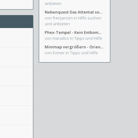
anbieten
Nebenquest Das Attentat sowie Beilunker Reiter und zwei kleine Ausrüstungsfragen
von frenjarson
in Hilfe suchen
und anbieten
Phex-Tempel - Kein Entkommen aus Weinkeller/Bibliothek Trakt
von Harados
in Tipps und Hilfe
Minimap vergrößern - Orientierung in Blutzinnen
von Eomer
in Tipps und Hilfe