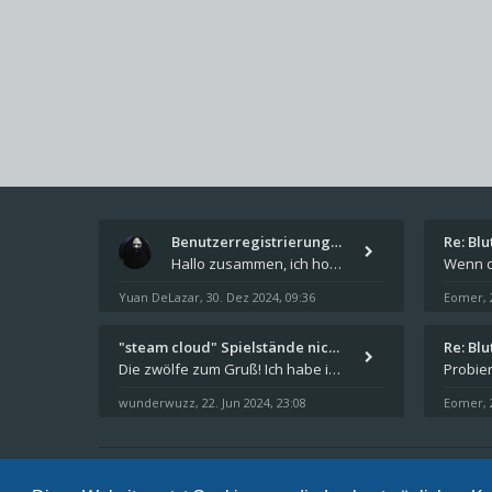
Benutzerregistrierung für das…
Re: Bl
Hallo zusammen, ich hoffe Ihr hattet schöne Feiertage und kommt auch gut ins neue Jahr. Ich schreibe hier kurz zur Infor
Yuan DeLazar
30. Dez 2024, 09:36
Eomer
,
,
"steam cloud" Spielstände nic…
Re: Bl
Die zwölfe zum Gruß! Ich habe in den letzten Tagen Steam auf meinem Desktop PC mit Windows 11 installiert und über Steam
wunderwuzz
22. Jun 2024, 23:08
Eomer
,
,
Sternenschweif.com
Nordlandtrilogie Forum
FAQ
Date