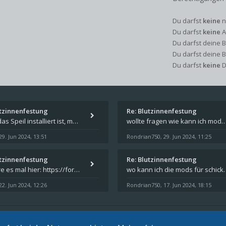
Du darfst
keine
n
Du darfst
keine
A
Du darfst deine 
Du darfst deine 
Du darfst
keine
D
utzinnenfestung
Re: Blutzinnenfestung
Wenn das Speil installiert ist, müsste unter "Dokumente" auf Deinem Rechner ein Verzeichnis "blade of destiny" sein. Dar
wollte fragen wie kann ich mods für das spiel schicksalsklinge in das spieleverzeichnis ko
29. Jun 2024, 13:51
Rondrian750
29. Jun 2024, 11:25
,
utzinnenfestung
Re: Blutzinnenfestung
Probiere es mal hier: https://forum.schicksalsklinge.com/viewtopic.php?f=239&t=15661
wo kann ich die mods für 
22. Jun 2024, 12:26
Rondrian750
17. Jun 2024, 18:15
,
nschutz