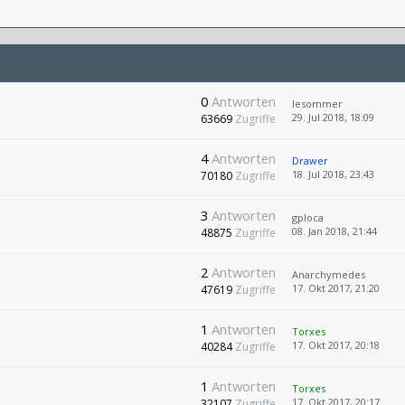
0
Antworten
lesommer
29. Jul 2018, 18:09
63669
Zugriffe
4
Antworten
Drawer
18. Jul 2018, 23:43
70180
Zugriffe
3
Antworten
gploca
08. Jan 2018, 21:44
48875
Zugriffe
2
Antworten
Anarchymedes
17. Okt 2017, 21:20
47619
Zugriffe
1
Antworten
Torxes
17. Okt 2017, 20:18
40284
Zugriffe
1
Antworten
Torxes
17. Okt 2017, 20:17
32107
Zugriffe