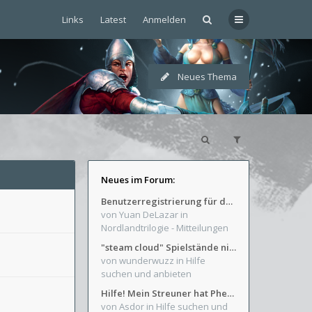
Links
Latest
Anmelden
Neues Thema
Neues im Forum:
Benutzerregistrierung für das SchickHD-/SchweifHD-Forum gesperrt
von Yuan DeLazar
in
Nordlandtrilogie - Mitteilungen
"steam cloud" Spielstände nicht verfügbar
von wunderwuzz
in Hilfe
suchen und anbieten
Hilfe! Mein Streuner hat Phexens Gunst verloren...
von Asdor
in Hilfe suchen und