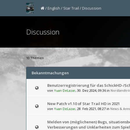
English
Star Trail
Discussion
Discussion
10 Themen
Bekanntmachungen
Benutzerregistrierung für das SchickHD-/S
von
Yuan DeLazar
, 30. Dez 2024, 09:36 in
Nordlandtril
New Patch v1.10 of Star Trail HD in 2021
von
Yuan DeLazar
, 28. Feb 2021, 08:27 in
News & Ann
Melden von (möglichenen) Bugs, situations
Verbesserungen und Unklarheiten zum Spiel