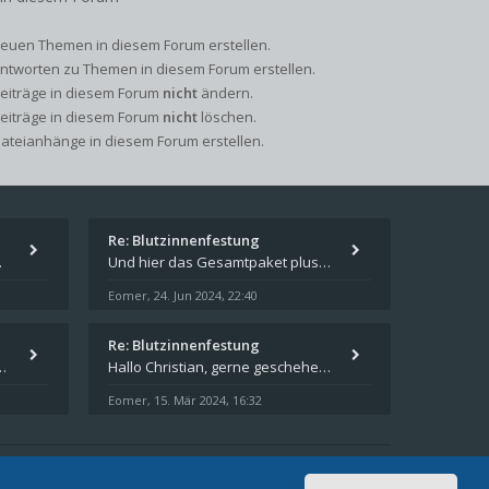
euen Themen in diesem Forum erstellen.
ntworten zu Themen in diesem Forum erstellen.
Beiträge in diesem Forum
nicht
ändern.
Beiträge in diesem Forum
nicht
löschen.
ateianhänge in diesem Forum erstellen.
Re: Blutzinnenfestung
pieren und in welches
Und hier das Gesamtpaket plus Übersicht als Excel-Tabelle: https://forum.schicksalsklinge.com/viewtopic.php?f=239&t=156
Eomer
24. Jun 2024, 22:40
,
Re: Blutzinnenfestung
schicksalsklinge dsa downloaden
Hallo Christian, gerne geschehen! Ich freue mich, dass ich Dir weiterhelfen konnte - und das Forum weiter "lebt". Denn
Eomer
15. Mär 2024, 16:32
,
Aktuelle Zeit: 07. Aug 2026, 06:37
Alle Zeiten sind
UTC+02:00