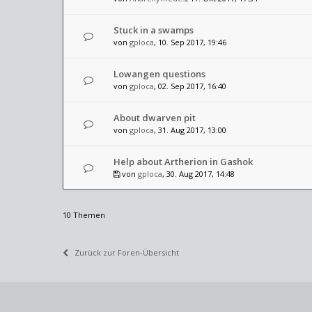
Stuck in a swamps
von
gploca
, 10. Sep 2017, 19:46
Lowangen questions
von
gploca
, 02. Sep 2017, 16:40
About dwarven pit
von
gploca
, 31. Aug 2017, 13:00
Help about Artherion in Gashok
von
gploca
, 30. Aug 2017, 14:48
10 Themen
Zurück zur Foren-Übersicht