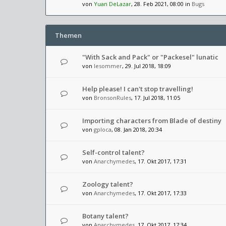
von
Yuan DeLazar
, 28. Feb 2021, 08:00 in
Bugs
Themen
"With Sack and Pack" or "Packesel" lunatic
von
lesommer
, 29. Jul 2018, 18:09
Help please! I can't stop travelling!
von
BronsonRules
, 17. Jul 2018, 11:05
Importing characters from Blade of destiny
von
gploca
, 08. Jan 2018, 20:34
Self-control talent?
von
Anarchymedes
, 17. Okt 2017, 17:31
Zoology talent?
von
Anarchymedes
, 17. Okt 2017, 17:33
Botany talent?
von
Anarchymedes
, 17. Okt 2017, 17:34