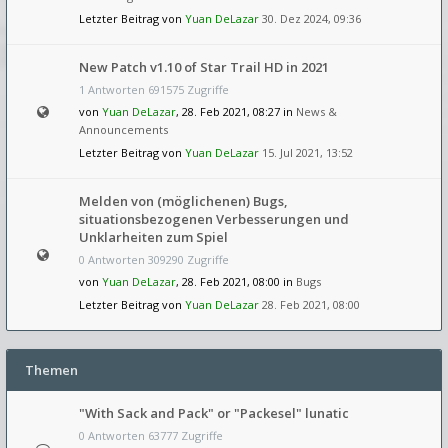
Letzter Beitrag von
Yuan DeLazar
30. Dez 2024, 09:36
New Patch v1.10 of Star Trail HD in 2021
1 Antworten 691575 Zugriffe
von
Yuan DeLazar
, 28. Feb 2021, 08:27 in
News &
Announcements
Letzter Beitrag von
Yuan DeLazar
15. Jul 2021, 13:52
Melden von (möglichenen) Bugs,
situationsbezogenen Verbesserungen und
Unklarheiten zum Spiel
0 Antworten 309290 Zugriffe
von
Yuan DeLazar
, 28. Feb 2021, 08:00 in
Bugs
Letzter Beitrag von
Yuan DeLazar
28. Feb 2021, 08:00
Themen
"With Sack and Pack" or "Packesel" lunatic
0 Antworten 63777 Zugriffe