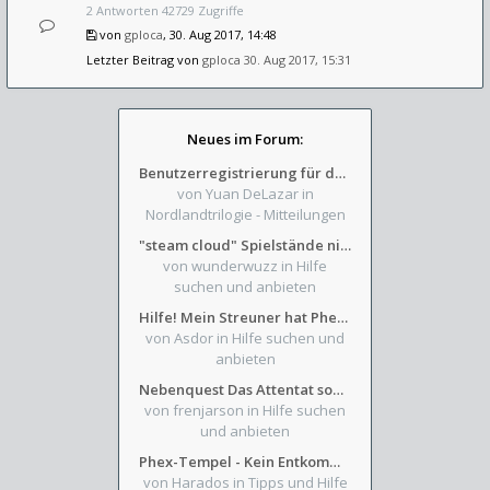
2 Antworten 42729 Zugriffe
von
gploca
, 30. Aug 2017, 14:48
Letzter Beitrag von
gploca
30. Aug 2017, 15:31
Neues im Forum:
Benutzerregistrierung für das SchickHD-/SchweifHD-Forum gesperrt
von Yuan DeLazar
in
Nordlandtrilogie - Mitteilungen
"steam cloud" Spielstände nicht verfügbar
von wunderwuzz
in Hilfe
suchen und anbieten
Hilfe! Mein Streuner hat Phexens Gunst verloren...
von Asdor
in Hilfe suchen und
anbieten
Nebenquest Das Attentat sowie Beilunker Reiter und zwei kleine Ausrüstungsfragen
von frenjarson
in Hilfe suchen
und anbieten
Phex-Tempel - Kein Entkommen aus Weinkeller/Bibliothek Trakt
von Harados
in Tipps und Hilfe