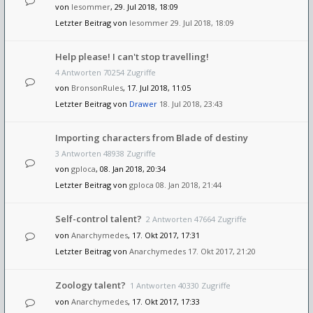
von
lesommer
, 29. Jul 2018, 18:09
Letzter Beitrag von
lesommer
29. Jul 2018, 18:09
Help please! I can't stop travelling!
4 Antworten 70254 Zugriffe
von
BronsonRules
, 17. Jul 2018, 11:05
Letzter Beitrag von
Drawer
18. Jul 2018, 23:43
Importing characters from Blade of destiny
3 Antworten 48938 Zugriffe
von
gploca
, 08. Jan 2018, 20:34
Letzter Beitrag von
gploca
08. Jan 2018, 21:44
Self-control talent?
2 Antworten 47664 Zugriffe
von
Anarchymedes
, 17. Okt 2017, 17:31
Letzter Beitrag von
Anarchymedes
17. Okt 2017, 21:20
Zoology talent?
1 Antworten 40330 Zugriffe
von
Anarchymedes
, 17. Okt 2017, 17:33