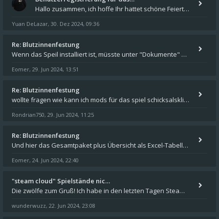
Hallo zusammen, ich hoffe Ihr hattet schöne Feiertage und kommt auch gut ins neue Jahr. Ich schreibe hier kurz zur Infor
Yuan DeLazar
30. Dez 2024, 09:36
,
Re: Blutzinnenfestung
Wenn das Speil installiert ist, müsste unter "Dokumente" auf Deinem Rechner ein Verzeichnis "blade of destiny" sein. Dar
Eomer
29. Jun 2024, 13:51
,
Re: Blutzinnenfestung
wollte fragen wie kann ich mods für das spiel schicksalsklinge in das spieleverzeichnis kopieren und in welches
Rondrian750
29. Jun 2024, 11:25
,
Re: Blutzinnenfestung
Und hier das Gesamtpaket plus Übersicht als Excel-Tabelle: https://forum.schicksalsklinge.com/viewtopic.php?f=239&t=156
Eomer
24. Jun 2024, 22:40
,
"steam cloud" Spielstände nic…
Die zwölfe zum Gruß! Ich habe in den letzten Tagen Steam auf meinem Desktop PC mit Windows 11 installiert und über Steam
wunderwuzz
22. Jun 2024, 23:08
,