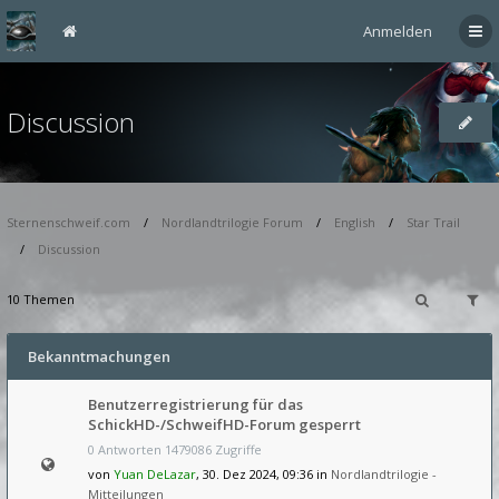
Anmelden
Discussion
Sternenschweif.com
Nordlandtrilogie Forum
English
Star Trail
Discussion
10 Themen
Bekanntmachungen
Benutzerregistrierung für das
SchickHD-/SchweifHD-Forum gesperrt
0 Antworten 1479086 Zugriffe
von
Yuan DeLazar
, 30. Dez 2024, 09:36 in
Nordlandtrilogie -
Mitteilungen