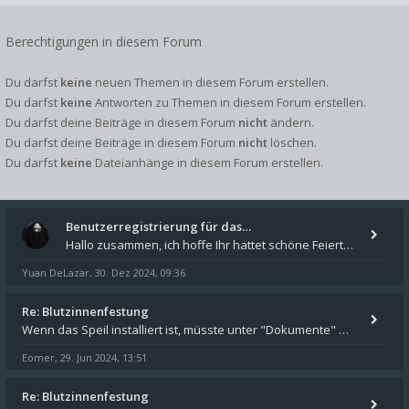
Berechtigungen in diesem Forum
Du darfst
keine
neuen Themen in diesem Forum erstellen.
Du darfst
keine
Antworten zu Themen in diesem Forum erstellen.
Du darfst deine Beiträge in diesem Forum
nicht
ändern.
Du darfst deine Beiträge in diesem Forum
nicht
löschen.
Du darfst
keine
Dateianhänge in diesem Forum erstellen.
Benutzerregistrierung für das…
Hallo zusammen, ich hoffe Ihr hattet schöne Feiertage und kommt auch gut ins neue Jahr. Ich schreibe hier kurz zur Infor
Yuan DeLazar
30. Dez 2024, 09:36
,
Re: Blutzinnenfestung
Wenn das Speil installiert ist, müsste unter "Dokumente" auf Deinem Rechner ein Verzeichnis "blade of destiny" sein. Dar
Eomer
29. Jun 2024, 13:51
,
Re: Blutzinnenfestung