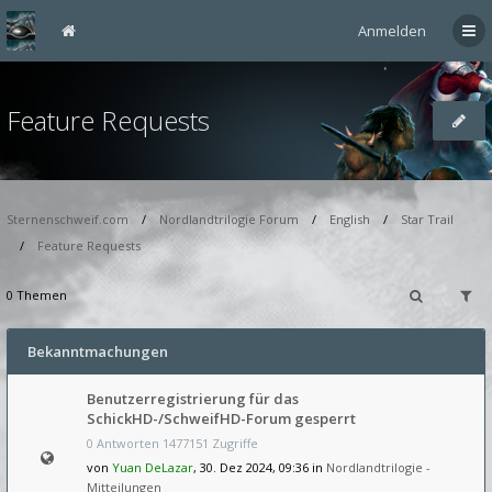
Anmelden
Feature Requests
Sternenschweif.com
Nordlandtrilogie Forum
English
Star Trail
Feature Requests
0 Themen
Bekanntmachungen
Benutzerregistrierung für das
SchickHD-/SchweifHD-Forum gesperrt
0 Antworten 1477151 Zugriffe
von
Yuan DeLazar
, 30. Dez 2024, 09:36 in
Nordlandtrilogie -
Mitteilungen