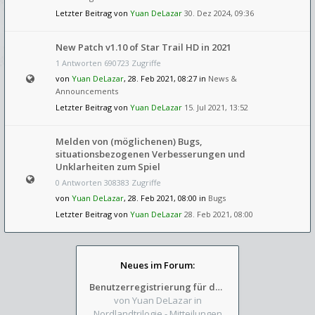
Letzter Beitrag von
Yuan DeLazar
30. Dez 2024, 09:36
New Patch v1.10 of Star Trail HD in 2021
1 Antworten 690723 Zugriffe
von
Yuan DeLazar
, 28. Feb 2021, 08:27 in
News &
Announcements
Letzter Beitrag von
Yuan DeLazar
15. Jul 2021, 13:52
Melden von (möglichenen) Bugs,
situationsbezogenen Verbesserungen und
Unklarheiten zum Spiel
0 Antworten 308383 Zugriffe
von
Yuan DeLazar
, 28. Feb 2021, 08:00 in
Bugs
Letzter Beitrag von
Yuan DeLazar
28. Feb 2021, 08:00
Neues im Forum:
Benutzerregistrierung für das SchickHD-/SchweifHD-Forum gesperrt
von Yuan DeLazar
in
Nordlandtrilogie - Mitteilungen