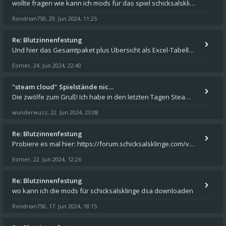
wollte fragen wie kann ich mods für das spiel schicksalsklinge in das spieleverzeichnis kopieren und in welches
Rondrian750
29. Jun 2024, 11:25
,
Re: Blutzinnenfestung
Und hier das Gesamtpaket plus Übersicht als Excel-Tabelle: https://forum.schicksalsklinge.com/viewtopic.php?f=239&t=156
Eomer
24. Jun 2024, 22:40
,
"steam cloud" Spielstände nic…
Die zwölfe zum Gruß! Ich habe in den letzten Tagen Steam auf meinem Desktop PC mit Windows 11 installiert und über Steam
wunderwuzz
22. Jun 2024, 23:08
,
Re: Blutzinnenfestung
Probiere es mal hier: https://forum.schicksalsklinge.com/viewtopic.php?f=239&t=15661
Eomer
22. Jun 2024, 12:26
,
Re: Blutzinnenfestung
wo kann ich die mods für schicksalsklinge dsa downloaden
Rondrian750
17. Jun 2024, 18:15
,