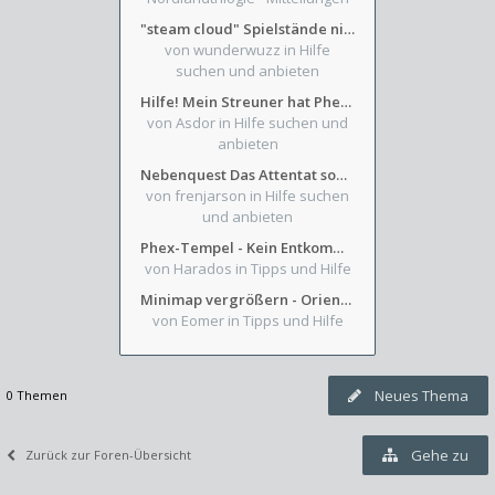
"steam cloud" Spielstände nicht verfügbar
von wunderwuzz
in Hilfe
suchen und anbieten
Hilfe! Mein Streuner hat Phexens Gunst verloren...
von Asdor
in Hilfe suchen und
anbieten
Nebenquest Das Attentat sowie Beilunker Reiter und zwei kleine Ausrüstungsfragen
von frenjarson
in Hilfe suchen
und anbieten
Phex-Tempel - Kein Entkommen aus Weinkeller/Bibliothek Trakt
von Harados
in Tipps und Hilfe
Minimap vergrößern - Orientierung in Blutzinnen
von Eomer
in Tipps und Hilfe
Neues Thema
0 Themen
Gehe zu
Zurück zur Foren-Übersicht