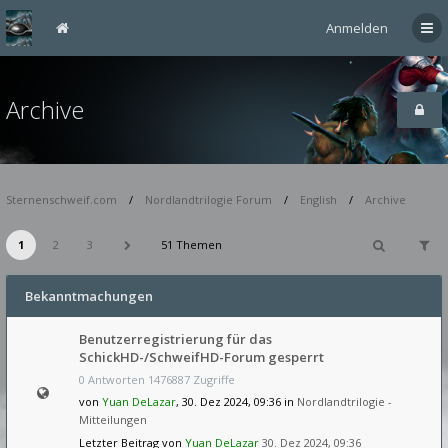
Anmelden
Archive
Sternenschweif.com
Nordlandtrilogie Forum
English
Archive
1
2
3
51 Themen
Bekanntmachungen
Benutzerregistrierung für das
SchickHD-/SchweifHD-Forum gesperrt
0 Antworten 1476887 Zugriffe
von
Yuan DeLazar
, 30. Dez 2024, 09:36 in
Nordlandtrilogie -
Mitteilungen
Letzter Beitrag von
Yuan DeLazar
30. Dez 2024, 09:36