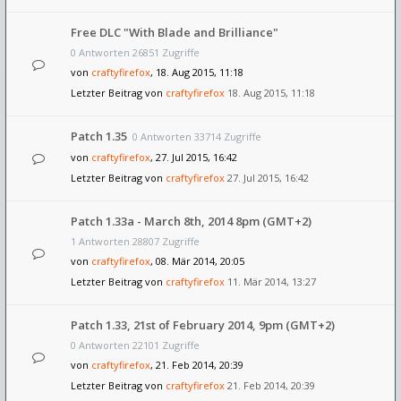
Free DLC "With Blade and Brilliance"
0 Antworten 26851 Zugriffe
von
craftyfirefox
, 18. Aug 2015, 11:18
Letzter Beitrag von
craftyfirefox
18. Aug 2015, 11:18
Patch 1.35
0 Antworten 33714 Zugriffe
von
craftyfirefox
, 27. Jul 2015, 16:42
Letzter Beitrag von
craftyfirefox
27. Jul 2015, 16:42
Patch 1.33a - March 8th, 2014 8pm (GMT+2)
1 Antworten 28807 Zugriffe
von
craftyfirefox
, 08. Mär 2014, 20:05
Letzter Beitrag von
craftyfirefox
11. Mär 2014, 13:27
Patch 1.33, 21st of February 2014, 9pm (GMT+2)
0 Antworten 22101 Zugriffe
von
craftyfirefox
, 21. Feb 2014, 20:39
Letzter Beitrag von
craftyfirefox
21. Feb 2014, 20:39