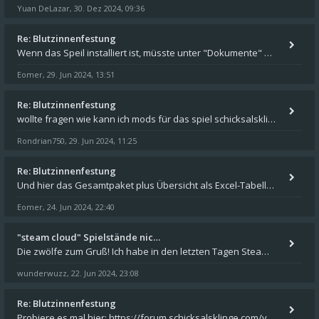
Yuan DeLazar
30. Dez 2024, 09:36
,
Re: Blutzinnenfestung
Wenn das Speil installiert ist, müsste unter "Dokumente" auf Deinem Rechner ein Verzeichnis "blade of destiny" sein. Dar
Eomer
29. Jun 2024, 13:51
,
Re: Blutzinnenfestung
wollte fragen wie kann ich mods für das spiel schicksalsklinge in das spieleverzeichnis kopieren und in welches
Rondrian750
29. Jun 2024, 11:25
,
Re: Blutzinnenfestung
Und hier das Gesamtpaket plus Übersicht als Excel-Tabelle: https://forum.schicksalsklinge.com/viewtopic.php?f=239&t=156
Eomer
24. Jun 2024, 22:40
,
"steam cloud" Spielstände nic…
Die zwölfe zum Gruß! Ich habe in den letzten Tagen Steam auf meinem Desktop PC mit Windows 11 installiert und über Steam
wunderwuzz
22. Jun 2024, 23:08
,
Re: Blutzinnenfestung
Probiere es mal hier: https://forum.schicksalsklinge.com/viewtopic.php?f=239&t=15661