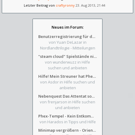
Letzter Beitrag von
craftyronny
23. Aug 2013, 21:44
Neues im Forum:
Benutzerregistrierung für das SchickHD-/SchweifHD-Forum gesperrt
von Yuan DeLazar
in
Nordlandtrilogie - Mitteilungen
"steam cloud" Spielstände nicht verfügbar
von wunderwuzz
in Hilfe
suchen und anbieten
Hilfe! Mein Streuner hat Phexens Gunst verloren...
von Asdor
in Hilfe suchen und
anbieten
Nebenquest Das Attentat sowie Beilunker Reiter und zwei kleine Ausrüstungsfragen
von frenjarson
in Hilfe suchen
und anbieten
Phex-Tempel - Kein Entkommen aus Weinkeller/Bibliothek Trakt
von Harados
in Tipps und Hilfe
Minimap vergrößern - Orientierung in Blutzinnen