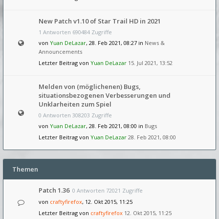
New Patch v1.10 of Star Trail HD in 2021
1 Antworten 690484 Zugriffe
von
Yuan DeLazar
, 28. Feb 2021, 08:27 in
News &
Announcements
Letzter Beitrag von
Yuan DeLazar
15. Jul 2021, 13:52
Melden von (möglichenen) Bugs,
situationsbezogenen Verbesserungen und
Unklarheiten zum Spiel
0 Antworten 308203 Zugriffe
von
Yuan DeLazar
, 28. Feb 2021, 08:00 in
Bugs
Letzter Beitrag von
Yuan DeLazar
28. Feb 2021, 08:00
Themen
Patch 1.36
0 Antworten 72021 Zugriffe
von
craftyfirefox
, 12. Okt 2015, 11:25
Letzter Beitrag von
craftyfirefox
12. Okt 2015, 11:25