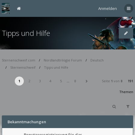
Anmelden
Tipps und Hilfe
Sternenschweif.com
Nordlandtrilogie Forum
Deutsch
Sternenschweif
Tipps und Hilfe
1
2
3
4
5
…
8
Seite
1
von
8
191
Themen
Bekanntmachungen
Benutzerregistrierung für das