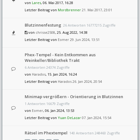
von
Lares
, 06. Mai 2017, 16:28
Letzter Beitrag von
Mordbrenner
21. Mai 2017, 23:01
Blutzinnenfestung
26 Antworten 16777215 Zugriffe
von
chrisse2508
, 25. Aug 2022, 14:38
Letzter Beitrag von
Eomer
29. Jun 2024, 13:51
Phex-Tempel - Kein Entkommen aus
Weinkeller/Bibliothek Trakt
6 Antworten 24374 Zugriffe
von
Harados
, 15. Jan 2024, 16:24
Letzter Beitrag von
Harados
26. Jan 2024, 20:54
Minimap vergrößern - Orientierung in Blutzinnen
1 Antworten 16679 Zugriffe
von
Eomer
, 06. Jan 2024, 13:53
Letzter Beitrag von
Yuan DeLazar
07. Jan 2024, 15:54
Rätsel im Phextempel
140 Antworten 248460 Zugriffe