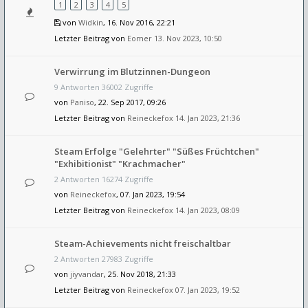
1
2
3
4
5
von
Widkin
, 16. Nov 2016, 22:21
Letzter Beitrag von
Eomer
13. Nov 2023, 10:50
Verwirrung im Blutzinnen-Dungeon
9 Antworten 36002 Zugriffe
von
Paniso
, 22. Sep 2017, 09:26
Letzter Beitrag von
Reineckefox
14. Jan 2023, 21:36
Steam Erfolge "Gelehrter" "Süßes Früchtchen"
"Exhibitionist" "Krachmacher"
2 Antworten 16274 Zugriffe
von
Reineckefox
, 07. Jan 2023, 19:54
Letzter Beitrag von
Reineckefox
14. Jan 2023, 08:09
Steam-Achievements nicht freischaltbar
2 Antworten 27983 Zugriffe
von
jiyvandar
, 25. Nov 2018, 21:33
Letzter Beitrag von
Reineckefox
07. Jan 2023, 19:52