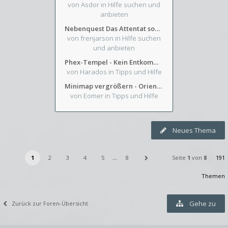
von Asdor
in Hilfe suchen und
anbieten
Nebenquest Das Attentat sowie Beilunker Reiter und zwei kleine Ausrüstungsfragen
von frenjarson
in Hilfe suchen
und anbieten
Phex-Tempel - Kein Entkommen aus Weinkeller/Bibliothek Trakt
von Harados
in Tipps und Hilfe
Minimap vergrößern - Orientierung in Blutzinnen
von Eomer
in Tipps und Hilfe
Neues Thema
1
2
3
4
5
…
8
Seite
1
von
8
191
Themen
Gehe zu
Zurück zur Foren-Übersicht