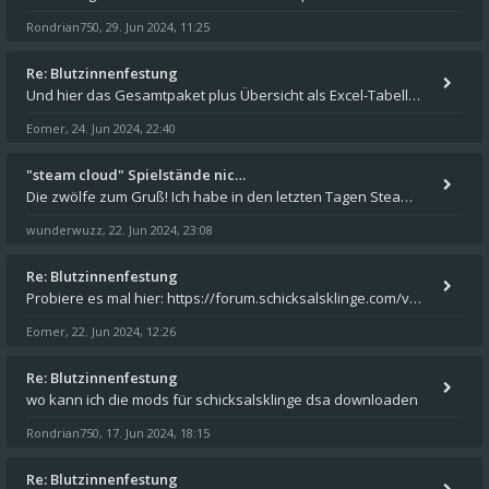
Rondrian750
29. Jun 2024, 11:25
,
Re: Blutzinnenfestung
Und hier das Gesamtpaket plus Übersicht als Excel-Tabelle: https://forum.schicksalsklinge.com/viewtopic.php?f=239&t=156
Eomer
24. Jun 2024, 22:40
,
"steam cloud" Spielstände nic…
Die zwölfe zum Gruß! Ich habe in den letzten Tagen Steam auf meinem Desktop PC mit Windows 11 installiert und über Steam
wunderwuzz
22. Jun 2024, 23:08
,
Re: Blutzinnenfestung
Probiere es mal hier: https://forum.schicksalsklinge.com/viewtopic.php?f=239&t=15661
Eomer
22. Jun 2024, 12:26
,
Re: Blutzinnenfestung
wo kann ich die mods für schicksalsklinge dsa downloaden
Rondrian750
17. Jun 2024, 18:15
,
Re: Blutzinnenfestung