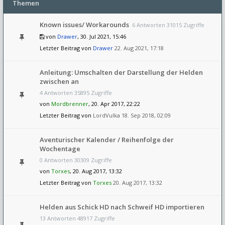
Themen
Known issues/ Workarounds
6 Antworten 31015 Zugriffe
von
Drawer
, 30. Jul 2021, 15:46
Letzter Beitrag von
Drawer
22. Aug 2021, 17:18
Anleitung: Umschalten der Darstellung der Helden
zwischen an
4 Antworten 35895 Zugriffe
von
Mordbrenner
, 20. Apr 2017, 22:22
Letzter Beitrag von
LordVulka
18. Sep 2018, 02:09
Aventurischer Kalender / Reihenfolge der
Wochentage
0 Antworten 30309 Zugriffe
von
Torxes
, 20. Aug 2017, 13:32
Letzter Beitrag von
Torxes
20. Aug 2017, 13:32
Helden aus Schick HD nach Schweif HD importieren
13 Antworten 48917 Zugriffe