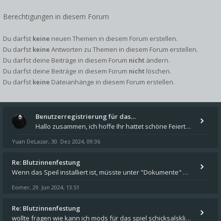
Berechtigungen in diesem Forum
Du darfst
keine
neuen Themen in diesem Forum erstellen.
Du darfst
keine
Antworten zu Themen in diesem Forum erstellen.
Du darfst deine Beiträge in diesem Forum
nicht
ändern.
Du darfst deine Beiträge in diesem Forum
nicht
löschen.
Du darfst
keine
Dateianhänge in diesem Forum erstellen.
Benutzerregistrierung für das…
Hallo zusammen, ich hoffe Ihr hattet schöne Feiertage und kommt auch gut ins neue Jahr. Ich schreibe hier kurz zur Infor
Yuan DeLazar
30. Dez 2024, 09:36
,
Re: Blutzinnenfestung
Wenn das Speil installiert ist, müsste unter "Dokumente" auf Deinem Rechner ein Verzeichnis "blade of destiny" sein. Dar
Eomer
29. Jun 2024, 13:51
,
Re: Blutzinnenfestung
wollte fragen wie kann ich mods für das spiel schicksalsklinge in das spieleverzeichnis kopieren und in welches