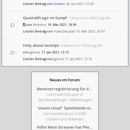
Letzter Beitrag von
Drawer
28. Jun 2021, 21:29
Questabfrage im Sumpf
7 Antworten 16639 Zugriffe
von
Xeledon
, 14. Mär 2021, 18:59
Letzter Beitrag von
Yuan DeLazar
15. Mär 2021, 20:47
Help about swamps
0 Antworten 15352 Zugriffe
von
gploca
, 17. Jan 2021, 12:13
Letzter Beitrag von
gploca
17. Jan 2021, 12:13
Neues im Forum:
Benutzerregistrierung für das SchickHD-/SchweifHD-Forum gesperrt
von Yuan DeLazar
in
Nordlandtrilogie - Mitteilungen
"steam cloud" Spielstände nicht verfügbar
von wunderwuzz
in Hilfe
suchen und anbieten
Hilfe! Mein Streuner hat Phexens Gunst verloren...