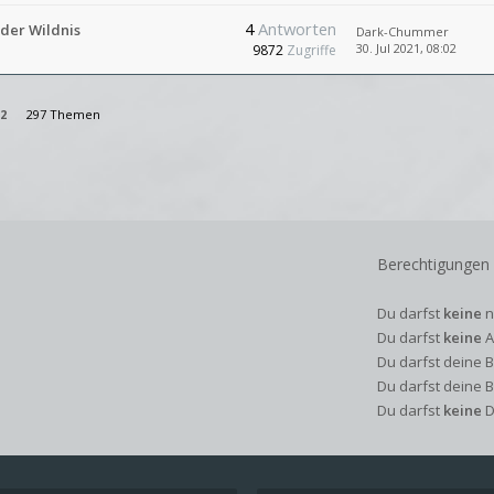
4
Antworten
 der Wildnis
Dark-Chummer
30. Jul 2021, 08:02
9872
Zugriffe
2
297 Themen
Berechtigungen
Du darfst
keine
n
Du darfst
keine
A
Du darfst deine 
Du darfst deine 
Du darfst
keine
D