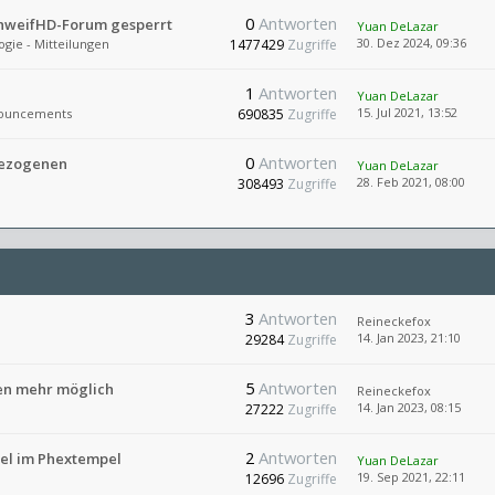
0
Antworten
chweifHD-Forum gesperrt
Yuan DeLazar
30. Dez 2024, 09:36
ogie - Mitteilungen
1477429
Zugriffe
1
Antworten
Yuan DeLazar
15. Jul 2021, 13:52
ouncements
690835
Zugriffe
0
Antworten
bezogenen
Yuan DeLazar
28. Feb 2021, 08:00
308493
Zugriffe
3
Antworten
Reineckefox
14. Jan 2023, 21:10
29284
Zugriffe
5
Antworten
en mehr möglich
Reineckefox
14. Jan 2023, 08:15
27222
Zugriffe
2
Antworten
sel im Phextempel
Yuan DeLazar
19. Sep 2021, 22:11
12696
Zugriffe