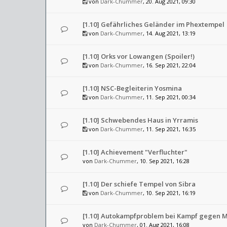
von
Dark-Chummer
, 20. Aug 2021, 09:30
[1.10] Gefährliches Geländer im Phextempel
von
Dark-Chummer
, 14. Aug 2021, 13:19
[1.10] Orks vor Lowangen (Spoiler!)
von
Dark-Chummer
, 16. Sep 2021, 22:04
[1.10] NSC-Begleiterin Yosmina
von
Dark-Chummer
, 11. Sep 2021, 00:34
[1.10] Schwebendes Haus in Yrramis
von
Dark-Chummer
, 11. Sep 2021, 16:35
[1.10] Achievement "Verfluchter"
von
Dark-Chummer
, 10. Sep 2021, 16:28
[1.10] Der schiefe Tempel von Sibra
von
Dark-Chummer
, 10. Sep 2021, 16:19
[1.10] Autokampfproblem bei Kampf gegen 
von
Dark-Chummer
, 01. Aug 2021, 16:08