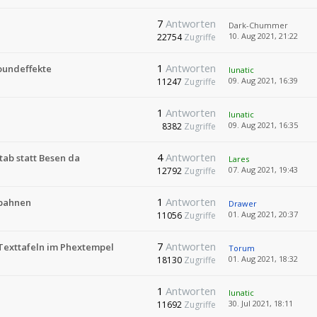
7
Antworten
Dark-Chummer
10. Aug 2021, 21:22
22754
Zugriffe
1
Antworten
oundeffekte
lunatic
09. Aug 2021, 16:39
11247
Zugriffe
1
Antworten
lunatic
09. Aug 2021, 16:35
8382
Zugriffe
4
Antworten
tab statt Besen da
Lares
07. Aug 2021, 19:43
12792
Zugriffe
1
Antworten
gbahnen
Drawer
01. Aug 2021, 20:37
11056
Zugriffe
7
Antworten
 Texttafeln im Phextempel
Torum
01. Aug 2021, 18:32
18130
Zugriffe
1
Antworten
lunatic
30. Jul 2021, 18:11
11692
Zugriffe