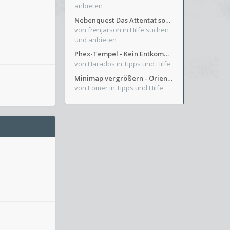
anbieten
Nebenquest Das Attentat sowie Beilunker Reiter und zwei kleine Ausrüstungsfragen
von frenjarson
in Hilfe suchen
und anbieten
Phex-Tempel - Kein Entkommen aus Weinkeller/Bibliothek Trakt
von Harados
in Tipps und Hilfe
Minimap vergrößern - Orientierung in Blutzinnen
von Eomer
in Tipps und Hilfe