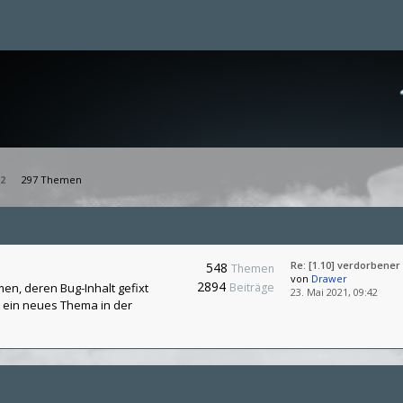
2
297 Themen
Re: [1.10] verdorbener
548
Themen
von
Drawer
2894
en, deren Bug-Inhalt gefixt
Beiträge
23. Mai 2021, 09:42
te ein neues Thema in der