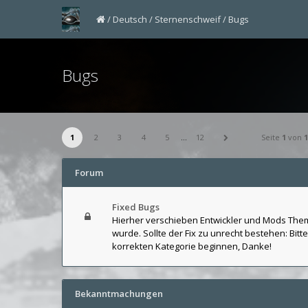
Deutsch
Sternenschweif
Bugs
Bugs
1
2
3
4
5
…
12
Seite
1
von
1
Forum
Fixed Bugs
Hierher verschieben Entwickler und Mods Them
wurde. Sollte der Fix zu unrecht bestehen: Bit
korrekten Kategorie beginnen, Danke!
Bekanntmachungen