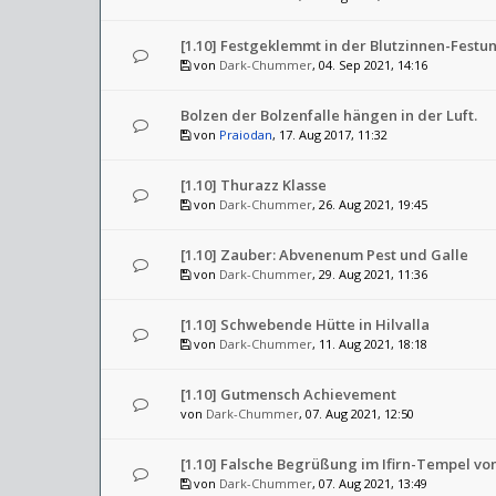
[1.10] Festgeklemmt in der Blutzinnen-Festu
von
Dark-Chummer
, 04. Sep 2021, 14:16
Bolzen der Bolzenfalle hängen in der Luft.
von
Praiodan
, 17. Aug 2017, 11:32
[1.10] Thurazz Klasse
von
Dark-Chummer
, 26. Aug 2021, 19:45
[1.10] Zauber: Abvenenum Pest und Galle
von
Dark-Chummer
, 29. Aug 2021, 11:36
[1.10] Schwebende Hütte in Hilvalla
von
Dark-Chummer
, 11. Aug 2021, 18:18
[1.10] Gutmensch Achievement
von
Dark-Chummer
, 07. Aug 2021, 12:50
[1.10] Falsche Begrüßung im Ifirn-Tempel vo
von
Dark-Chummer
, 07. Aug 2021, 13:49