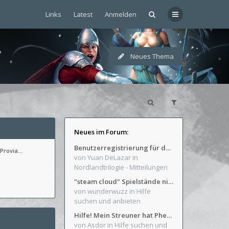
Links
Latest
Anmelden
Neues Thema
Neues im Forum:
Benutzerregistrierung für das SchickHD-/SchweifHD-Forum gesperrt
 Provia…
von Yuan DeLazar
in
Nordlandtrilogie - Mitteilungen
"steam cloud" Spielstände nicht verfügbar
von wunderwuzz
in Hilfe
suchen und anbieten
Hilfe! Mein Streuner hat Phexens Gunst verloren...
von Asdor
in Hilfe suchen und