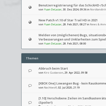
Benutzerregistrierung für das SchickHD-/S
von
Yuan DeLazar
, 30. Dez 2024, 09:36 in
Nordlandtril
New Patch v1.10 of Star Trail HD in 2021
von
Yuan DeLazar
, 28. Feb 2021, 08:27 in
News & Ann
Melden von (möglichenen) Bugs, situations
Verbesserungen und Unklarheiten zum Spiel
von
Yuan DeLazar
, 28. Feb 2021, 08:00
Themen
Abbruch beim Start
von
Kiro Gustavson
, 29. Apr 2022, 09:58
[XBOX One] Lowangen Bug - kein Rauskomm
von
Nachtwolf
, 02. Jul 2020, 21:19
[1.10] Verschobene Zeilen im Sandkastenrät
(Spoiler!)