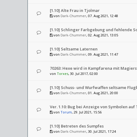
[1.10] Alte Frau in Tjolmar
von
Dark-Chummer
, 07. Aug 2021, 12:48
[1.10] Schlinger Farbgebung und fehlende S
von
Dark-Chummer
, 02. Aug 2021, 13:05
[1.10] Seltsame Laternen
von
Dark-Chummer
, 09. Aug 2021, 11:47
70263: Hexe wird in Kampfarena mit Magiers
von
Torxes
, 30. Jul 2017, 02:00
[1.10] Schuss- und Wurfwaffen seltsame Flu
von
Dark-Chummer
, 01. Aug 2021, 20:00
Ver. 1.10: Bug bei Anzeige von Symbolen auf
von
Torum
, 29. Jul 2021, 15:56
[1.10] Betreten des Sumpfes
von
Dark-Chummer
, 30. Jul 2021, 17:24