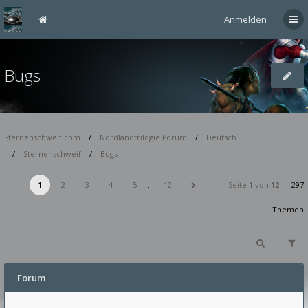
Anmelden
Bugs
Sternenschweif.com
Nordlandtrilogie Forum
Deutsch
Sternenschweif
Bugs
1
2
3
4
5
…
12
Seite
1
von
12
297
Themen
Forum