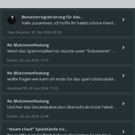
Benutzerregistrierung für das…
Hallo zusammen, ich hoffe Ihr hattet schöne Feiertage und kommt auch gut ins neue Jahr. Ich schreibe hier kurz zur Infor
Yuan DeLazar
30. Dez 2024, 09:36
,
Re: Blutzinnenfestung
Wenn das Speil installiert ist, müsste unter "Dokumente" auf Deinem Rechner ein Verzeichnis "blade of destiny" sein. Dar
Eomer
29. Jun 2024, 13:51
,
Re: Blutzinnenfestung
wollte fragen wie kann ich mods für das spiel schicksalsklinge in das spieleverzeichnis kopieren und in welches
Rondrian750
29. Jun 2024, 11:25
,
Re: Blutzinnenfestung
Und hier das Gesamtpaket plus Übersicht als Excel-Tabelle: https://forum.schicksalsklinge.com/viewtopic.php?f=239&t=156
Eomer
24. Jun 2024, 22:40
,
"steam cloud" Spielstände nic…