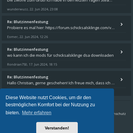
Die zwölfe zum Gruß! Ich habe in den letzten Tagen Steam auf meinem Desktop PC mit Windows 11 installiert und über Steam
wunderwuzz
22. Jun 2024, 23:08
,
Re: Blutzinnenfestung
Probiere es mal hier: https://forum.schicksalsklinge.com/viewtopic.php?f=239&t=15661
Eomer
22. Jun 2024, 12:26
,
Re: Blutzinnenfestung
wo kann ich die mods für schicksalsklinge dsa downloaden
Rondrian750
17. Jun 2024, 18:15
,
Re: Blutzinnenfestung
Hallo Christian, gerne geschehen! Ich freue mich, dass ich Dir weiterhelfen konnte - und das Forum weiter "lebt". Denn
Eomer
15. Mär 2024, 16:32
,
Diese Website nutzt Cookies, um dir den
bestmöglichen Komfort bei der Nutzung zu
bieten.
Mehr erfahren
Sternenschweif.com
Nordlandtrilogie Forum
FAQ
Datenschutz
Alle Zeiten sind
UTC+02:00
Verstanden!
Aktuelle Zeit: 09. Aug 2026, 16:18