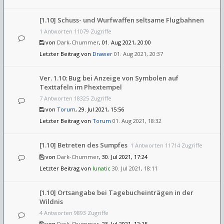
[1.10] Schuss- und Wurfwaffen seltsame Flugbahnen
1 Antworten 11079 Zugriffe
von
Dark-Chummer
, 01. Aug 2021, 20:00
Letzter Beitrag von
Drawer
01. Aug 2021, 20:37
Ver. 1.10: Bug bei Anzeige von Symbolen auf
Texttafeln im Phextempel
7 Antworten 18325 Zugriffe
von
Torum
, 29. Jul 2021, 15:56
Letzter Beitrag von
Torum
01. Aug 2021, 18:32
[1.10] Betreten des Sumpfes
1 Antworten 11714 Zugriffe
von
Dark-Chummer
, 30. Jul 2021, 17:24
Letzter Beitrag von
lunatic
30. Jul 2021, 18:11
[1.10] Ortsangabe bei Tagebucheinträgen in der
Wildnis
4 Antworten 9893 Zugriffe
von
Dark-Chummer
, 23. Jul 2021, 12:15