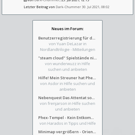
Letzter Beitrag von
Dark-Chummer
30. Jul 2021, 08:02
Neues im Forum:
Benutzerregistrierung für das SchickHD-/SchweifHD-Forum gesperrt
von Yuan DeLazar
in
Nordlandtrilogie - Mitteilungen
"steam cloud" Spielstände nicht verfügbar
von wunderwuzz
in Hilfe
suchen und anbieten
Hilfe! Mein Streuner hat Phexens Gunst verloren...
von Asdor
in Hilfe suchen und
anbieten
Nebenquest Das Attentat sowie Beilunker Reiter und zwei kleine Ausrüstungsfragen
von frenjarson
in Hilfe suchen
und anbieten
Phex-Tempel - Kein Entkommen aus Weinkeller/Bibliothek Trakt
von Harados
in Tipps und Hilfe
Minimap vergrößern - Orientierung in Blutzinnen