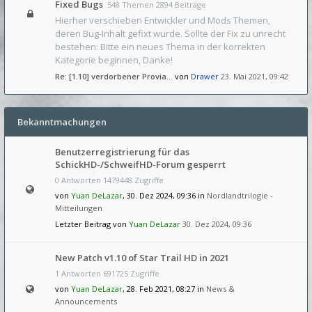
Fixed Bugs
548 Themen 2894 Beiträge
Hierher verschieben Entwickler und Mods Themen,
deren Bug-Inhalt gefixt wurde. Sollte der Fix zu unrecht
bestehen: Bitte ein neues Thema in der korrekten
Kategorie beginnen, Danke!
Re: [1.10] verdorbener Provia…
von
Drawer
23. Mai 2021, 09:42
Bekanntmachungen
Benutzerregistrierung für das
SchickHD-/SchweifHD-Forum gesperrt
0 Antworten 1479448 Zugriffe
von
Yuan DeLazar
, 30. Dez 2024, 09:36 in
Nordlandtrilogie -
Mitteilungen
Letzter Beitrag von
Yuan DeLazar
30. Dez 2024, 09:36
New Patch v1.10 of Star Trail HD in 2021
1 Antworten 691725 Zugriffe
von
Yuan DeLazar
, 28. Feb 2021, 08:27 in
News &
Announcements