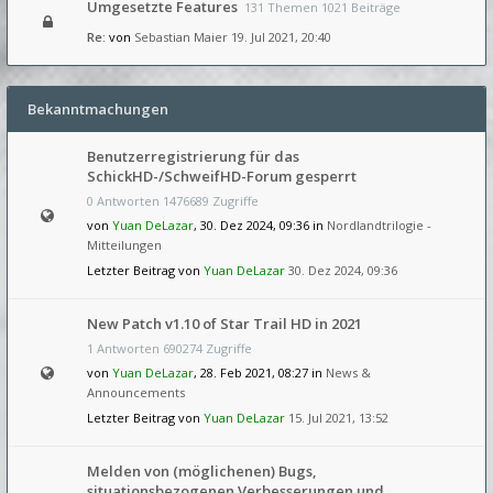
Umgesetzte Features
131 Themen 1021 Beiträge
Re:
von
Sebastian Maier
19. Jul 2021, 20:40
Bekanntmachungen
Benutzerregistrierung für das
SchickHD-/SchweifHD-Forum gesperrt
0 Antworten 1476689 Zugriffe
von
Yuan DeLazar
, 30. Dez 2024, 09:36 in
Nordlandtrilogie -
Mitteilungen
Letzter Beitrag von
Yuan DeLazar
30. Dez 2024, 09:36
New Patch v1.10 of Star Trail HD in 2021
1 Antworten 690274 Zugriffe
von
Yuan DeLazar
, 28. Feb 2021, 08:27 in
News &
Announcements
Letzter Beitrag von
Yuan DeLazar
15. Jul 2021, 13:52
Melden von (möglichenen) Bugs,
situationsbezogenen Verbesserungen und