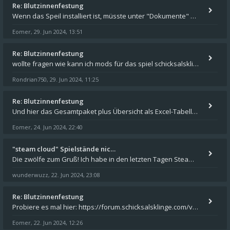
Re: Blutzinnenfestung
Wenn das Speil installiert ist, müsste unter "Dokumente" auf Deinem Rechner ein Verzeichnis "blade of destiny" sein. Dar
Eomer
29. Jun 2024, 13:51
,
Re: Blutzinnenfestung
wollte fragen wie kann ich mods für das spiel schicksalsklinge in das spieleverzeichnis kopieren und in welches
Rondrian750
29. Jun 2024, 11:25
,
Re: Blutzinnenfestung
Und hier das Gesamtpaket plus Übersicht als Excel-Tabelle: https://forum.schicksalsklinge.com/viewtopic.php?f=239&t=156
Eomer
24. Jun 2024, 22:40
,
"steam cloud" Spielstände nic…
Die zwölfe zum Gruß! Ich habe in den letzten Tagen Steam auf meinem Desktop PC mit Windows 11 installiert und über Steam
wunderwuzz
22. Jun 2024, 23:08
,
Re: Blutzinnenfestung
Probiere es mal hier: https://forum.schicksalsklinge.com/viewtopic.php?f=239&t=15661
Eomer
22. Jun 2024, 12:26
,