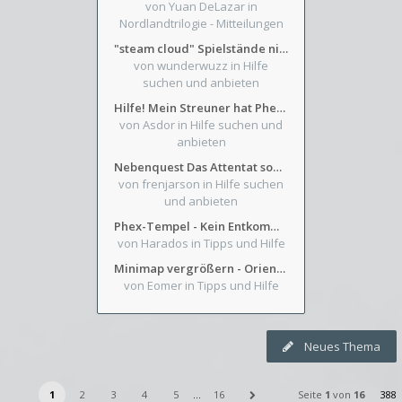
von Yuan DeLazar
in
Nordlandtrilogie - Mitteilungen
"steam cloud" Spielstände nicht verfügbar
von wunderwuzz
in Hilfe
suchen und anbieten
Hilfe! Mein Streuner hat Phexens Gunst verloren...
von Asdor
in Hilfe suchen und
anbieten
Nebenquest Das Attentat sowie Beilunker Reiter und zwei kleine Ausrüstungsfragen
von frenjarson
in Hilfe suchen
und anbieten
Phex-Tempel - Kein Entkommen aus Weinkeller/Bibliothek Trakt
von Harados
in Tipps und Hilfe
Minimap vergrößern - Orientierung in Blutzinnen
von Eomer
in Tipps und Hilfe
Neues Thema
1
2
3
4
5
…
16
Seite
1
von
16
388