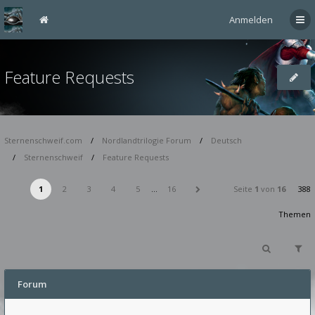
Anmelden
Feature Requests
Sternenschweif.com
Nordlandtrilogie Forum
Deutsch
Sternenschweif
Feature Requests
1
2
3
4
5
…
16
Seite
1
von
16
388
Themen
Forum