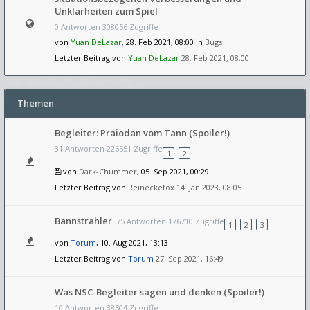
Unklarheiten zum Spiel
0 Antworten 308056 Zugriffe
von
Yuan DeLazar
, 28. Feb 2021, 08:00 in
Bugs
Letzter Beitrag von
Yuan DeLazar
28. Feb 2021, 08:00
Themen
Begleiter: Praiodan vom Tann (Spoiler!)
31 Antworten 226551 Zugriffe
1
2
von
Dark-Chummer
, 05. Sep 2021, 00:29
Letzter Beitrag von
Reineckefox
14. Jan 2023, 08:05
Bannstrahler
75 Antworten 176710 Zugriffe
1
2
3
von
Torum
, 10. Aug 2021, 13:13
Letzter Beitrag von
Torum
27. Sep 2021, 16:49
Was NSC-Begleiter sagen und denken (Spoiler!)
10 Antworten 38504 Zugriffe