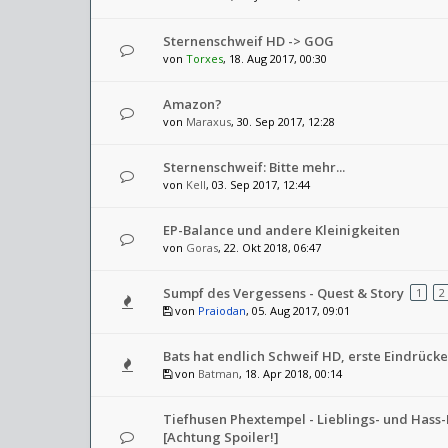
Sternenschweif HD -> GOG
von
Torxes
, 18. Aug 2017, 00:30
Amazon?
von
Maraxus
, 30. Sep 2017, 12:28
Sternenschweif: Bitte mehr...
von
Kell
, 03. Sep 2017, 12:44
EP-Balance und andere Kleinigkeiten
von
Goras
, 22. Okt 2018, 06:47
Sumpf des Vergessens - Quest & Story
1
2
von
Praiodan
, 05. Aug 2017, 09:01
Bats hat endlich Schweif HD, erste Eindrücke
von
Batman
, 18. Apr 2018, 00:14
Tiefhusen Phextempel - Lieblings- und Hass
[Achtung Spoiler!]