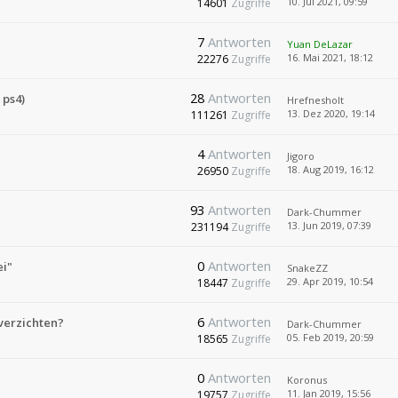
10. Jul 2021, 09:59
14601
Zugriffe
7
Antworten
Yuan DeLazar
16. Mai 2021, 18:12
22276
Zugriffe
28
Antworten
 ps4)
Hrefnesholt
13. Dez 2020, 19:14
111261
Zugriffe
4
Antworten
Jigoro
18. Aug 2019, 16:12
26950
Zugriffe
93
Antworten
Dark-Chummer
13. Jun 2019, 07:39
231194
Zugriffe
0
Antworten
ei"
SnakeZZ
29. Apr 2019, 10:54
18447
Zugriffe
6
Antworten
verzichten?
Dark-Chummer
05. Feb 2019, 20:59
18565
Zugriffe
0
Antworten
Koronus
11. Jan 2019, 15:56
19757
Zugriffe