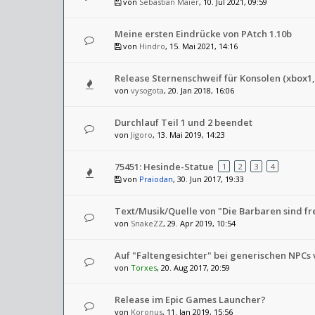
von
Sebastian Maier
, 10. Jul 2021, 09:59
Meine ersten Eindrücke von PAtch 1.10b
von
Hindro
, 15. Mai 2021, 14:16
Release Sternenschweif für Konsolen (xbox1,
von
vysogota
, 20. Jan 2018, 16:06
Durchlauf Teil 1 und 2 beendet
von
Jigoro
, 13. Mai 2019, 14:23
75451: Hesinde-Statue
1
2
3
4
von
Praiodan
, 30. Jun 2017, 19:33
Text/Musik/Quelle von "Die Barbaren sind fr
von
SnakeZZ
, 29. Apr 2019, 10:54
Auf "Faltengesichter" bei generischen NPCs 
von
Torxes
, 20. Aug 2017, 20:59
Release im Epic Games Launcher?
von
Koronus
, 11. Jan 2019, 15:56