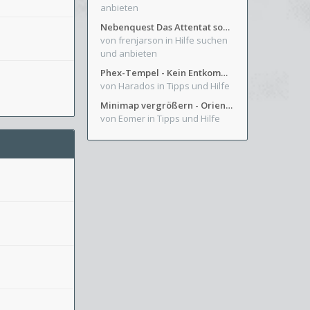
anbieten
Nebenquest Das Attentat sowie Beilunker Reiter und zwei kleine Ausrüstungsfragen
von frenjarson
in Hilfe suchen
und anbieten
Phex-Tempel - Kein Entkommen aus Weinkeller/Bibliothek Trakt
von Harados
in Tipps und Hilfe
Minimap vergrößern - Orientierung in Blutzinnen
von Eomer
in Tipps und Hilfe