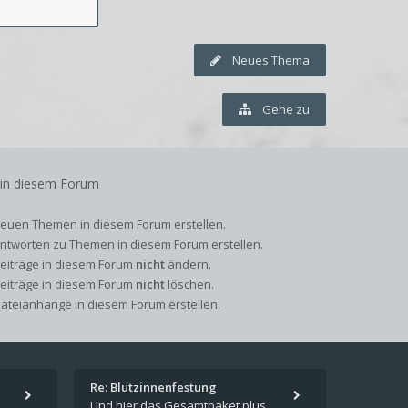
Neues Thema
Gehe zu
 in diesem Forum
euen Themen in diesem Forum erstellen.
ntworten zu Themen in diesem Forum erstellen.
Beiträge in diesem Forum
nicht
ändern.
Beiträge in diesem Forum
nicht
löschen.
ateianhänge in diesem Forum erstellen.
Re: Blutzinnenfestung
pieren und in welches
Und hier das Gesamtpaket plus Übersicht als Excel-Tabelle: https://forum.schicksalsklinge.com/viewtopic.php?f=239&t=156