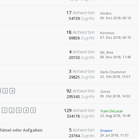
17
Antworten
Hindro
09. Dez 2018, 00:16
54739
Zugriffe
18
Antworten
Koronus
07. Dez 2018, 00:19
69856
Zugriffe
4
Antworten
Mr_Riva
08. Nov 2018, 17:49
20150
Zugriffe
3
Antworten
Dark-Chummer
22. Okt 2018, 13:07
29825
Zugriffe
92
Antworten
3
4
Goras
09. Okt 2018, 14:33
295343
Zugriffe
129
Antworten
1
2
3
4
5
Yuan DeLazar
25. Aug 2018, 10:49
334178
Zugriffe
5
Antworten
-Rätsel oder Aufgaben
Drawer
29. Jul 2018, 11:37
23764
Zugriffe