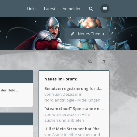
Links
Latest
Anmelden
Neues Thema
Neues im Forum:
Benutzerregistrierung für das SchickHD-/SchweifHD-Forum gesperrt
 der Held…
von Yuan DeLazar
in
Nordlandtrilogie - Mitteilungen
"steam cloud" Spielstände nicht verfügbar
von wunderwuzz
in Hilfe
suchen und anbieten
Hilfe! Mein Streuner hat Phexens Gunst verloren...
von Asdor
in Hilfe suchen und