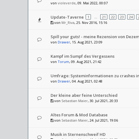
von
violeverde
, 09. Mai 2022, 00:07
Update-Taverne
1
…
21
22
23
24
von
Mr_Riva
, 25. Nov 2016, 15:16
Spill your guts! - meine Rezension von Deze
von
Drawer
, 15. Aug 2021, 23:09
Kampf im Sumpf des Vergessens
von
Torum
, 09. Aug 2021, 21:42
Umfrage: Systeminformationen zu crashes 
von
Drawer
, 04. Aug 2021, 02:48
Der kleine aber feine Unterschied
von
Sebastian Maier
, 30. Jul 2021, 20:33
Altes Forum & Mod Database
von
Sebastian Maier
, 24. Jul 2021, 19:06
Musik in Sternenschweif HD