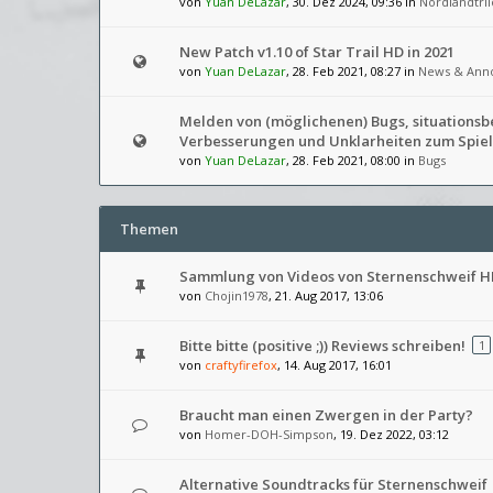
von
Yuan DeLazar
, 30. Dez 2024, 09:36 in
Nordlandtril
New Patch v1.10 of Star Trail HD in 2021
von
Yuan DeLazar
, 28. Feb 2021, 08:27 in
News & Ann
Melden von (möglichenen) Bugs, situations
Verbesserungen und Unklarheiten zum Spiel
von
Yuan DeLazar
, 28. Feb 2021, 08:00 in
Bugs
Themen
Sammlung von Videos von Sternenschweif H
von
Chojin1978
, 21. Aug 2017, 13:06
Bitte bitte (positive ;)) Reviews schreiben!
1
von
craftyfirefox
, 14. Aug 2017, 16:01
Braucht man einen Zwergen in der Party?
von
Homer-DOH-Simpson
, 19. Dez 2022, 03:12
Alternative Soundtracks für Sternenschweif