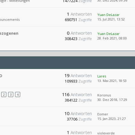
30. Dez 2024, 09:36
ogie - Mitteilungen
1477224
Zugriffe
1
Antworten
Yuan DeLazar
15. Jul 2021, 13:52
ouncements
690751
Zugriffe
0
Antworten
bezogenen
Yuan DeLazar
28. Feb 2021, 08:00
308423
Zugriffe
19
Antworten
D
Lares
13. Mai 2021, 18:53
109933
Zugriffe
116
Antworten
2
3
4
Koronus
30. Dez 2018, 17:29
384122
Zugriffe
10
Antworten
Eomer
15. Jan 2023, 21:27
37706
Zugriffe
1
Antworten
violeverde