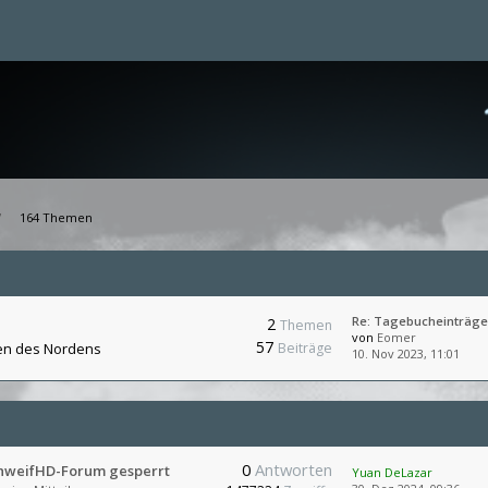
164 Themen
Re: Tagebucheinträge
2
Themen
von
Eomer
57
en des Nordens
Beiträge
10. Nov 2023, 11:01
0
Antworten
chweifHD-Forum gesperrt
Yuan DeLazar