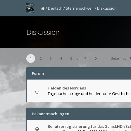
Deutsch
Sternenschweif
Diskussion
Diskussion
1
2
3
4
5
…
7
Seite
1
von
7
Forum
Helden des Nordens
Tagebucheinträge und heldenhafte Geschicht
Bekanntmachungen
Benutzerregistrierung für das SchickHD-/S