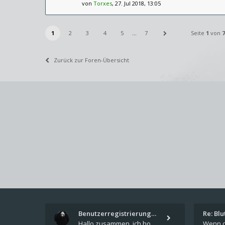
von
Torxes
, 27. Jul 2018, 13:05
1
2
3
4
5
…
7
Seite
1
von
7
Zurück zur Foren-Übersicht
Benutzerregistrierung für das…
Re: Bl
Hallo zusammen, ich hoffe Ihr hattet schöne Feiertage und kommt auch gut ins neue Jahr. Ich schreibe hier kurz zur Infor