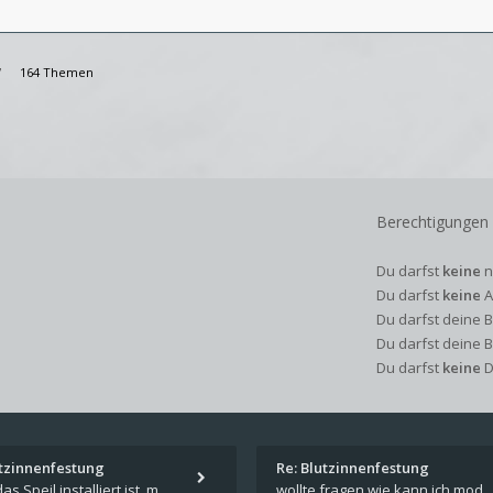
164 Themen
Berechtigungen
Du darfst
keine
n
Du darfst
keine
A
Du darfst deine 
Du darfst deine 
Du darfst
keine
D
utzinnenfestung
Re: Blutzinnenfestung
Wenn das Speil installiert ist, müsste unter "Dokumente" auf Deinem Rechner ein Verzeichnis "blade of destiny" sein. Dar
wollte fragen wie kann ich mods für das spiel schicksalsklinge in das spieleverzeichnis ko