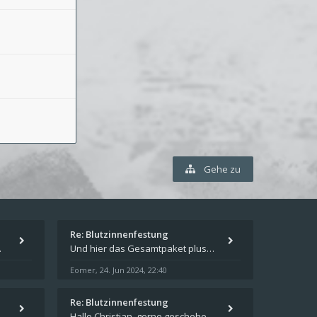
Gehe zu
Re: Blutzinnenfestung
pieren und in welches
Und hier das Gesamtpaket plus Übersicht als Excel-Tabelle: https://forum.schicksalsklinge.com/viewtopic.php?f=239&t=156
Eomer
24. Jun 2024, 22:40
,
Re: Blutzinnenfestung
schicksalsklinge dsa downloaden
Hallo Christian, gerne geschehen! Ich freue mich, dass ich Dir weiterhelfen konnte - und das Forum weiter "lebt". Denn