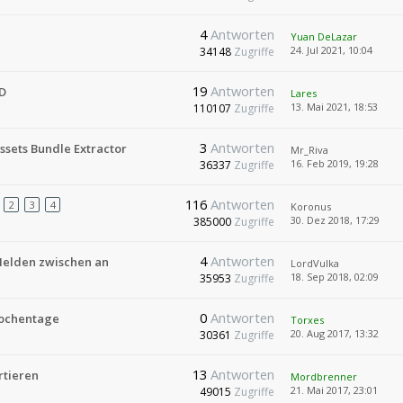
4
Antworten
Yuan DeLazar
24. Jul 2021, 10:04
34148
Zugriffe
19
Antworten
D
Lares
13. Mai 2021, 18:53
110107
Zugriffe
3
Antworten
ssets Bundle Extractor
Mr_Riva
16. Feb 2019, 19:28
36337
Zugriffe
116
Antworten
2
3
4
Koronus
30. Dez 2018, 17:29
385000
Zugriffe
4
Antworten
Helden zwischen an
LordVulka
18. Sep 2018, 02:09
35953
Zugriffe
0
Antworten
Wochentage
Torxes
20. Aug 2017, 13:32
30361
Zugriffe
13
Antworten
rtieren
Mordbrenner
21. Mai 2017, 23:01
49015
Zugriffe