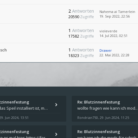
2
Antworten
Nahema ai Tamerlein
19. Sep 2022, 22:56
20590
Zugriffe
1
Antworten
violeverde
14. Jul 2022, 02:51
17582
Zugriffe
1
Antworten
isch
Drawer
22. Mai 2022, 22:28
18323
Zugriffe
utzinnenfestung
Re: Blutzinnenfestung
Wenn das Speil installiert ist, müsste unter "Dokumente" auf Deinem Rechner ein Verzeichnis "blade of destiny" sein. Dar
wollte fragen wie kann ich mods für das spiel schicksalsklinge in das spieleverzeichnis ko
29. Jun 2024, 13:51
Rondrian750
29. Jun 2024, 11:25
,
utzinnenfestung
Re: Blutzinnenfestung
Probiere es mal hier: https://forum.schicksalsklinge.com/viewtopic.php?f=239&t=15661
wo kann ich die mods für 