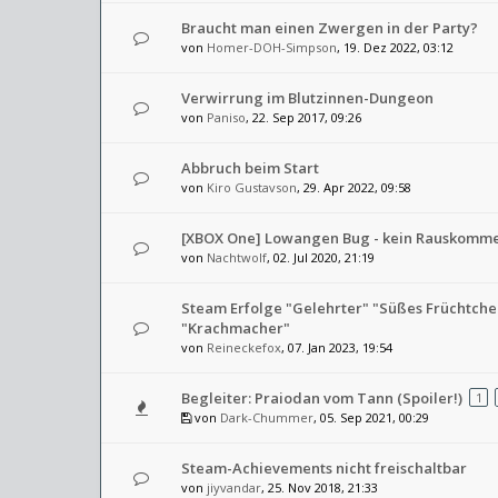
Braucht man einen Zwergen in der Party?
von
Homer-DOH-Simpson
, 19. Dez 2022, 03:12
Verwirrung im Blutzinnen-Dungeon
von
Paniso
, 22. Sep 2017, 09:26
Abbruch beim Start
von
Kiro Gustavson
, 29. Apr 2022, 09:58
[XBOX One] Lowangen Bug - kein Rauskomm
von
Nachtwolf
, 02. Jul 2020, 21:19
Steam Erfolge "Gelehrter" "Süßes Früchtchen
"Krachmacher"
von
Reineckefox
, 07. Jan 2023, 19:54
Begleiter: Praiodan vom Tann (Spoiler!)
1
von
Dark-Chummer
, 05. Sep 2021, 00:29
Steam-Achievements nicht freischaltbar
von
jiyvandar
, 25. Nov 2018, 21:33