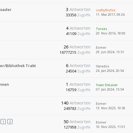
3
Antworten
loader
craftyfirefox
11. Mai 2017, 09:26
33356
Zugriffe
4
Antworten
Torxes
20. Nov 2016, 18:00
41109
Zugriffe
26
Antworten
Eomer
29. Jun 2024, 13:51
16777215
Zugriffe
6
Antworten
r/Bibliothek Trakt
Harados
26. Jan 2024, 20:54
24504
Zugriffe
1
Antworten
innen
Yuan DeLazar
07. Jan 2024, 15:54
16759
Zugriffe
140
Antworten
Eomer
13. Nov 2023, 10:50
249783
Zugriffe
50
Antworten
1
2
Eomer
10. Nov 2023, 11:01
127958
Zugriffe