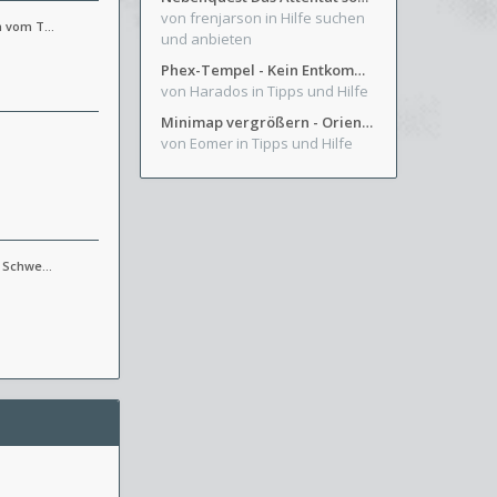
von frenjarson
in Hilfe suchen
an vom T…
und anbieten
Phex-Tempel - Kein Entkommen aus Weinkeller/Bibliothek Trakt
von Harados
in Tipps und Hilfe
Minimap vergrößern - Orientierung in Blutzinnen
von Eomer
in Tipps und Hilfe
ür Schwe…