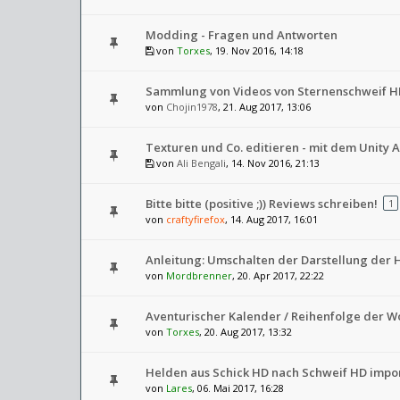
Modding - Fragen und Antworten
von
Torxes
, 19. Nov 2016, 14:18
Sammlung von Videos von Sternenschweif H
von
Chojin1978
, 21. Aug 2017, 13:06
Texturen und Co. editieren - mit dem Unity A
von
Ali Bengali
, 14. Nov 2016, 21:13
Bitte bitte (positive ;)) Reviews schreiben!
1
von
craftyfirefox
, 14. Aug 2017, 16:01
Anleitung: Umschalten der Darstellung der 
von
Mordbrenner
, 20. Apr 2017, 22:22
Aventurischer Kalender / Reihenfolge der 
von
Torxes
, 20. Aug 2017, 13:32
Helden aus Schick HD nach Schweif HD impo
von
Lares
, 06. Mai 2017, 16:28