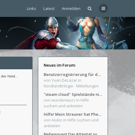
Links
Latest
Anmelden
Neues im Forum:
Benutzerregistrierung für das SchickHD-/SchweifHD-Forum gesperrt
 der Held…
von Yuan DeLazar
in
Nordlandtrilogie - Mitteilungen
"steam cloud" Spielstände nicht verfügbar
von wunderwuzz
in Hilfe
suchen und anbieten
t
Hilfe! Mein Streuner hat Phexens Gunst verloren...
von Asdor
in Hilfe suchen und
anbieten
Nebenquest Das Attentat sowie Beilunker Reiter und zwei kleine Ausrüstungsfragen