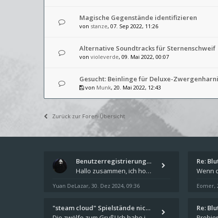
Magische Gegenstände identifizieren
von
stanze
, 07. Sep 2022, 11:26
Alternative Soundtracks für Sternenschweif
von
violeverde
, 09. Mai 2022, 00:07
Gesucht: Beinlinge für Deluxe-Zwergenharn
von
Munk
, 20. Mai 2022, 12:43
Zurück zur Foren-Übersicht
Benutzerregistrierung für das…
Re: Bl
Hallo zusammen, ich hoffe Ihr hattet schöne Feiertage und kommt auch gut ins neue Jahr. Ich schreibe hier kurz zur Infor
Yuan DeLazar
30. Dez 2024, 09:36
Eomer
,
,
"steam cloud" Spielstände nic…
Re: Bl
Die zwölfe zum Gruß! Ich habe in den letzten Tagen Steam auf meinem Desktop PC mit Windows 11 installiert und über Steam