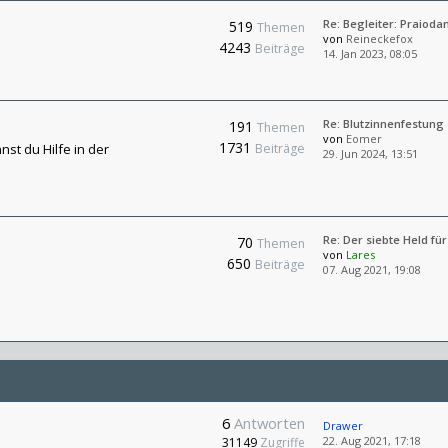
Re: Begleiter: Praiod
519
Themen
von
Reineckefox
4243
Beiträge
14. Jan 2023, 08:05
Re: Blutzinnenfestung
191
Themen
von
Eomer
1731
st du Hilfe in der
Beiträge
29. Jun 2024, 13:51
Re: Der siebte Held f
70
Themen
von
Lares
650
Beiträge
07. Aug 2021, 19:08
6
Antworten
Drawer
22. Aug 2021, 17:18
31149
Zugriffe