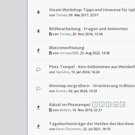
Steam Workshop: Tipps und Hinweise für Up
von
Torxes
, 09. Mai 2017, 22:07
Bildbearbeitung - Fragen und Antworten
von
Torxes
, 20. Nov 2016, 15:54
Blutzinnenfestung
von
chrisse2508
, 25. Aug 2022, 14:38
Phex-Tempel - Kein Entkommen aus Weinkelle
von
Harados
, 15. Jan 2024, 16:24
Minimap vergrößern - Orientierung in Blutz
von
Eomer
, 06. Jan 2024, 13:53
Rätsel im Phextempel
1
2
3
4
5
von
Widkin
, 16. Nov 2016, 22:21
Tagebucheinträge der Helden des Nordens
von
Dark-Chummer
, 22. Jul 2021, 18:10