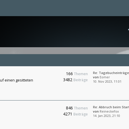
Re: Tagebucheinträge
166
Themen
von
Eomer
3482
uf einen gesitteten
Beiträge
10. Nov 2023, 11:01
Re: Abbruch beim Star
846
Themen
von
Reineckefox
4271
Beiträge
14. Jan 2023, 21:10