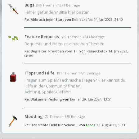
Bugs
846 Themen 4271 Beiträge
Fehler gefunden? Bitte hier posten.
Re: Abbruch beim Start
von
Reineckefox
14. Jan 2023, 21:10
Feature Requests
519 Themen 4243 Beiträge
Requests und Ideen zu einzelnen Themen
Re: Begleiter: Praiodan vom T…
von
Reineckefox
14. Jan 2023,
08:05
Tipps und Hilfe
191 Themen 1731 Beiträge
Fragen zum Spiel? Technische Fragen? Hier kannst du
Hilfe in der Community finden.
Achtung, Spoiler-Gefahr!
Re: Blutzinnenfestung
von
Eomer
29. Jun 2024, 13:51
Modding
70 Themen 650 Beiträge
Re: Der siebte Held für Schwe…
von
Lares
07. Aug 2021, 19:08