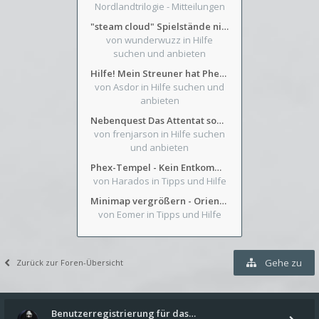
Nordlandtrilogie - Mitteilungen
"steam cloud" Spielstände nicht verfügbar
von wunderwuzz
in Hilfe
suchen und anbieten
Hilfe! Mein Streuner hat Phexens Gunst verloren...
von Asdor
in Hilfe suchen und
anbieten
Nebenquest Das Attentat sowie Beilunker Reiter und zwei kleine Ausrüstungsfragen
von frenjarson
in Hilfe suchen
und anbieten
Phex-Tempel - Kein Entkommen aus Weinkeller/Bibliothek Trakt
von Harados
in Tipps und Hilfe
Minimap vergrößern - Orientierung in Blutzinnen
von Eomer
in Tipps und Hilfe
Gehe zu
Zurück zur Foren-Übersicht
Benutzerregistrierung für das…