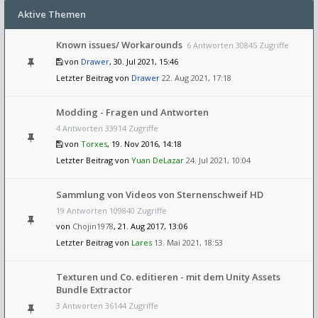
Aktive Themen
Known issues/ Workarounds
6 Antworten 30845 Zugriffe
von
Drawer
, 30. Jul 2021, 15:46
Letzter Beitrag von
Drawer
22. Aug 2021, 17:18
Modding - Fragen und Antworten
4 Antworten 33914 Zugriffe
von
Torxes
, 19. Nov 2016, 14:18
Letzter Beitrag von
Yuan DeLazar
24. Jul 2021, 10:04
Sammlung von Videos von Sternenschweif HD
19 Antworten 109840 Zugriffe
von
Chojin1978
, 21. Aug 2017, 13:06
Letzter Beitrag von
Lares
13. Mai 2021, 18:53
Texturen und Co. editieren - mit dem Unity Assets
Bundle Extractor
3 Antworten 36144 Zugriffe