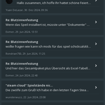
Hallo zusammen, ich hoffe Ihr hattet schöne Feiertage und kommt auch gut ins neue Jahr. Ich schreibe hier kurz zur Infor
Yuan DeLazar
30. Dez 2024, 09:36
,
Re: Blutzinnenfestung
Wenn das Speil installiert ist, müsste unter "Dokumente" auf Deinem Rechner ein Verzeichnis "blade of destiny" sein. Dar
Eomer
29. Jun 2024, 13:51
,
Re: Blutzinnenfestung
wollte fragen wie kann ich mods für das spiel schicksalsklinge in das spieleverzeichnis kopieren und in welches
Rondrian750
29. Jun 2024, 11:25
,
Re: Blutzinnenfestung
Und hier das Gesamtpaket plus Übersicht als Excel-Tabelle: https://forum.schicksalsklinge.com/viewtopic.php?f=239&t=156
Eomer
24. Jun 2024, 22:40
,
"steam cloud" Spielstände nic…
Die zwölfe zum Gruß! Ich habe in den letzten Tagen Steam auf meinem Desktop PC mit Windows 11 installiert und über Steam
wunderwuzz
22. Jun 2024, 23:08
,