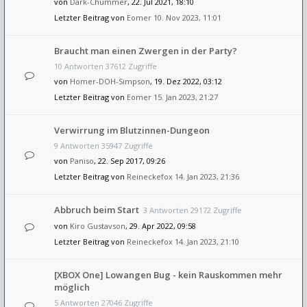
von
Dark-Chummer
, 22. Jul 2021, 18:10
Letzter Beitrag von
Eomer
10. Nov 2023, 11:01
Braucht man einen Zwergen in der Party?
10 Antworten 37612 Zugriffe
von
Homer-DOH-Simpson
, 19. Dez 2022, 03:12
Letzter Beitrag von
Eomer
15. Jan 2023, 21:27
Verwirrung im Blutzinnen-Dungeon
9 Antworten 35947 Zugriffe
von
Paniso
, 22. Sep 2017, 09:26
Letzter Beitrag von
Reineckefox
14. Jan 2023, 21:36
Abbruch beim Start
3 Antworten 29172 Zugriffe
von
Kiro Gustavson
, 29. Apr 2022, 09:58
Letzter Beitrag von
Reineckefox
14. Jan 2023, 21:10
[XBOX One] Lowangen Bug - kein Rauskommen mehr
möglich
5 Antworten 27046 Zugriffe