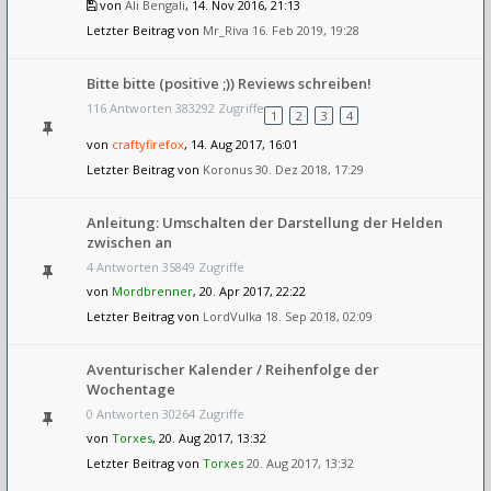
von
Ali Bengali
, 14. Nov 2016, 21:13
Letzter Beitrag von
Mr_Riva
16. Feb 2019, 19:28
Bitte bitte (positive ;)) Reviews schreiben!
116 Antworten 383292 Zugriffe
1
2
3
4
von
craftyfirefox
, 14. Aug 2017, 16:01
Letzter Beitrag von
Koronus
30. Dez 2018, 17:29
Anleitung: Umschalten der Darstellung der Helden
zwischen an
4 Antworten 35849 Zugriffe
von
Mordbrenner
, 20. Apr 2017, 22:22
Letzter Beitrag von
LordVulka
18. Sep 2018, 02:09
Aventurischer Kalender / Reihenfolge der
Wochentage
0 Antworten 30264 Zugriffe
von
Torxes
, 20. Aug 2017, 13:32
Letzter Beitrag von
Torxes
20. Aug 2017, 13:32