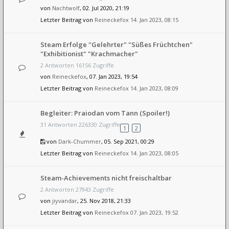
von
Nachtwolf
, 02. Jul 2020, 21:19
Letzter Beitrag von
Reineckefox
14. Jan 2023, 08:15
Steam Erfolge "Gelehrter" "Süßes Früchtchen"
"Exhibitionist" "Krachmacher"
2 Antworten 16156 Zugriffe
von
Reineckefox
, 07. Jan 2023, 19:54
Letzter Beitrag von
Reineckefox
14. Jan 2023, 08:09
Begleiter: Praiodan vom Tann (Spoiler!)
31 Antworten 226330 Zugriffe
1
2
von
Dark-Chummer
, 05. Sep 2021, 00:29
Letzter Beitrag von
Reineckefox
14. Jan 2023, 08:05
Steam-Achievements nicht freischaltbar
2 Antworten 27943 Zugriffe
von
jiyvandar
, 25. Nov 2018, 21:33
Letzter Beitrag von
Reineckefox
07. Jan 2023, 19:52