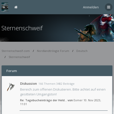
Anmelden
Sternenschweif
Sternenschweif.com
Nordlandtrilogie Forum
Deutsch
Sternenschweif
Forum
Diskussion
166 Themen 3482 Beiträge
Bereich zum offenen Diskutieren. Bitte achtet auf einen
gesitteten Umgangston!
Re: Tagebucheinträge der Held…
von
Eomer
10. Nov 2023,
11:01