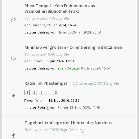
Phex-Tempel - Kein Entkommen aus
Weinkeller/Bibliothek Trakt
6 Antworten 24168 Zugriffe
von
Harados
, 15. Jan 2024, 16:24
Letzter Beitrag von
Harados
26. Jan 2024, 20:54
Minimap vergrößern - Orientierung in Blutzinnen
1 Antworten 16580 Zugriffe
von
Eomer
, 06. Jan 2024, 13:53
Letzter Beitrag von
Yuan DeLazar
07. Jan 2024, 15:54
Rätsel im Phextempel
140 Antworten 247771 Zugriffe
1
2
3
4
5
von
Widkin
, 16. Nov 2016, 22:21
Letzter Beitrag von
Eomer
13. Nov 2023, 10:50
Tagebucheinträge der Helden des Nordens
50 Antworten 126972 Zugriffe
1
2