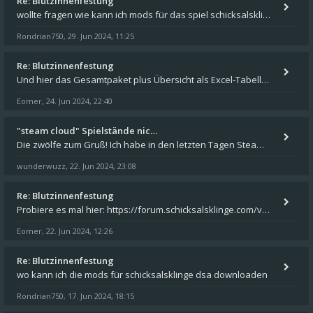
Re: Blutzinnenfestung
wollte fragen wie kann ich mods für das spiel schicksalsklinge in das spieleverzeichnis kopieren und in welches
Rondrian750
29. Jun 2024, 11:25
,
Re: Blutzinnenfestung
Und hier das Gesamtpaket plus Übersicht als Excel-Tabelle: https://forum.schicksalsklinge.com/viewtopic.php?f=239&t=156
Eomer
24. Jun 2024, 22:40
,
"steam cloud" Spielstände nic…
Die zwölfe zum Gruß! Ich habe in den letzten Tagen Steam auf meinem Desktop PC mit Windows 11 installiert und über Steam
wunderwuzz
22. Jun 2024, 23:08
,
Re: Blutzinnenfestung
Probiere es mal hier: https://forum.schicksalsklinge.com/viewtopic.php?f=239&t=15661
Eomer
22. Jun 2024, 12:26
,
Re: Blutzinnenfestung
wo kann ich die mods für schicksalsklinge dsa downloaden
Rondrian750
17. Jun 2024, 18:15
,