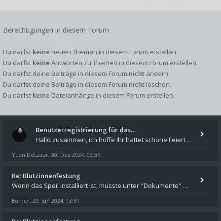
Berechtigungen in diesem Forum
Du darfst
keine
neuen Themen in diesem Forum erstellen.
Du darfst
keine
Antworten zu Themen in diesem Forum erstellen.
Du darfst deine Beiträge in diesem Forum
nicht
ändern.
Du darfst deine Beiträge in diesem Forum
nicht
löschen.
Du darfst
keine
Dateianhänge in diesem Forum erstellen.
Benutzerregistrierung für das…
Hallo zusammen, ich hoffe Ihr hattet schöne Feiertage und kommt auch gut ins neue Jahr. Ich schreibe hier kurz zur Infor
Yuan DeLazar
30. Dez 2024, 09:36
,
Re: Blutzinnenfestung
Wenn das Speil installiert ist, müsste unter "Dokumente" auf Deinem Rechner ein Verzeichnis "blade of destiny" sein. Dar
Eomer
29. Jun 2024, 13:51
,