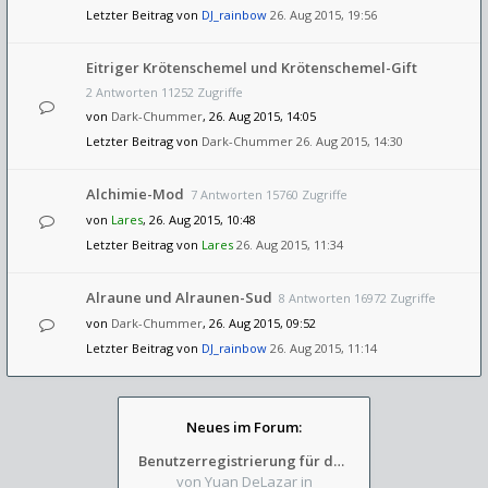
Letzter Beitrag von
DJ_rainbow
26. Aug 2015, 19:56
Eitriger Krötenschemel und Krötenschemel-Gift
2 Antworten 11252 Zugriffe
von
Dark-Chummer
, 26. Aug 2015, 14:05
Letzter Beitrag von
Dark-Chummer
26. Aug 2015, 14:30
Alchimie-Mod
7 Antworten 15760 Zugriffe
von
Lares
, 26. Aug 2015, 10:48
Letzter Beitrag von
Lares
26. Aug 2015, 11:34
Alraune und Alraunen-Sud
8 Antworten 16972 Zugriffe
von
Dark-Chummer
, 26. Aug 2015, 09:52
Letzter Beitrag von
DJ_rainbow
26. Aug 2015, 11:14
Neues im Forum:
Benutzerregistrierung für das SchickHD-/SchweifHD-Forum gesperrt
von Yuan DeLazar
in