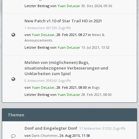
Letzter Beitrag von
Yuan DeLazar
30. Dez 2024, 09:36
New Patch v1.10 of Star Trail HD in 2021
1 Antworten 691539 Zugriffe
von
Yuan DeLazar
, 28. Feb 2021, 08:27 in
News &
Announcements
Letzter Beitrag von
Yuan DeLazar
15. Jul 2021, 13:52
Melden von (möglichenen) Bugs,
situationsbezogenen Verbesserungen und
Unklarheiten zum Spiel
0 Antworten 309263 Zugriffe
von
Yuan DeLazar
, 28. Feb 2021, 08:00 in
Bugs
Letzter Beitrag von
Yuan DeLazar
28. Feb 2021, 08:00
Themen
Donf und Eingelegter Donf
17 Antworten 31352 Zugriffe
von
Dark-Chummer
, 26. Aug 2015, 11:58