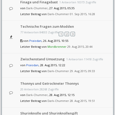
Finage und Finagebast
1 Antworten 10373 Zugriffe
von
Dark-Chummer
, 27. Aug 2015, 05:35
Letzter Beitrag von
Dark-Chummer
01. Sep 2015, 16:28
Technische Fragen zum Modden
77 Antworten 84003 Zugriffe
1
2
3
von
Praiodan
, 26. Aug 2015, 10:55
Letzter Beitrag von
Mordbrenner
29. Aug 2015, 20:44
Zwischenstand Umsetzung
1 Antworten 11418 Zugriffe
von
Praiodan
, 28. Aug 2015, 12:22
Letzter Beitrag von
Dark-Chummer
29. Aug 2015, 09:33
Thonnys und Getrockneter Thonnys
20 Antworten 28268 Zugriffe
von
Dark-Chummer
, 28. Aug 2015, 12:15
Letzter Beitrag von
Dark-Chummer
28. Aug 2015, 19:51
Shurinknolle und Shurinknollengift