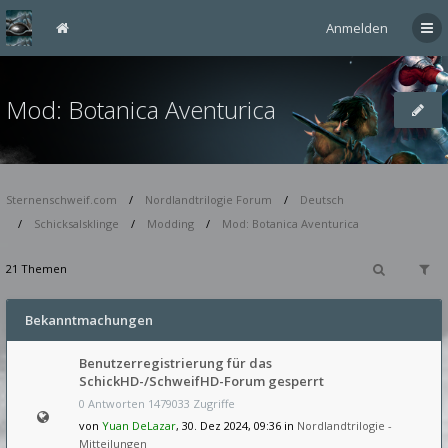
Anmelden
Mod: Botanica Aventurica
Sternenschweif.com
Nordlandtrilogie Forum
Deutsch
Schicksalsklinge
Modding
Mod: Botanica Aventurica
21 Themen
Bekanntmachungen
Benutzerregistrierung für das
SchickHD-/SchweifHD-Forum gesperrt
0 Antworten 1479033 Zugriffe
von
Yuan DeLazar
, 30. Dez 2024, 09:36 in
Nordlandtrilogie -
Mitteilungen