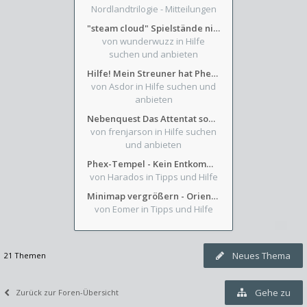
Nordlandtrilogie - Mitteilungen
"steam cloud" Spielstände nicht verfügbar
von wunderwuzz
in Hilfe
suchen und anbieten
Hilfe! Mein Streuner hat Phexens Gunst verloren...
von Asdor
in Hilfe suchen und
anbieten
Nebenquest Das Attentat sowie Beilunker Reiter und zwei kleine Ausrüstungsfragen
von frenjarson
in Hilfe suchen
und anbieten
Phex-Tempel - Kein Entkommen aus Weinkeller/Bibliothek Trakt
von Harados
in Tipps und Hilfe
Minimap vergrößern - Orientierung in Blutzinnen
von Eomer
in Tipps und Hilfe
Neues Thema
21 Themen
Gehe zu
Zurück zur Foren-Übersicht