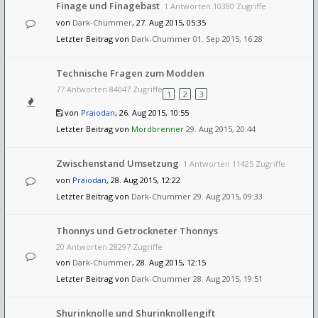
Finage und Finagebast
1 Antworten 10380 Zugriffe
von
Dark-Chummer
, 27. Aug 2015, 05:35
Letzter Beitrag von
Dark-Chummer
01. Sep 2015, 16:28
Technische Fragen zum Modden
77 Antworten 84047 Zugriffe
1
2
3
von
Praiodan
, 26. Aug 2015, 10:55
Letzter Beitrag von
Mordbrenner
29. Aug 2015, 20:44
Zwischenstand Umsetzung
1 Antworten 11425 Zugriffe
von
Praiodan
, 28. Aug 2015, 12:22
Letzter Beitrag von
Dark-Chummer
29. Aug 2015, 09:33
Thonnys und Getrockneter Thonnys
20 Antworten 28297 Zugriffe
von
Dark-Chummer
, 28. Aug 2015, 12:15
Letzter Beitrag von
Dark-Chummer
28. Aug 2015, 19:51
Shurinknolle und Shurinknollengift