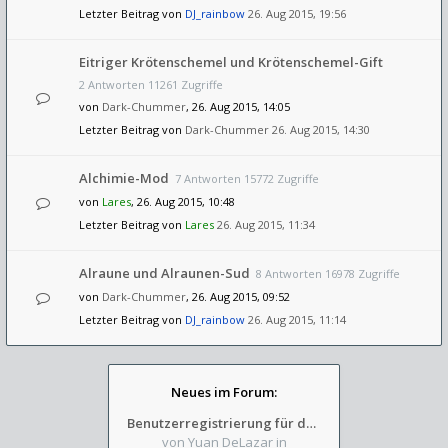
Letzter Beitrag von
DJ_rainbow
26. Aug 2015, 19:56
Eitriger Krötenschemel und Krötenschemel-Gift
2 Antworten 11261 Zugriffe
von
Dark-Chummer
, 26. Aug 2015, 14:05
Letzter Beitrag von
Dark-Chummer
26. Aug 2015, 14:30
Alchimie-Mod
7 Antworten 15772 Zugriffe
von
Lares
, 26. Aug 2015, 10:48
Letzter Beitrag von
Lares
26. Aug 2015, 11:34
Alraune und Alraunen-Sud
8 Antworten 16978 Zugriffe
von
Dark-Chummer
, 26. Aug 2015, 09:52
Letzter Beitrag von
DJ_rainbow
26. Aug 2015, 11:14
Neues im Forum:
Benutzerregistrierung für das SchickHD-/SchweifHD-Forum gesperrt
von Yuan DeLazar
in