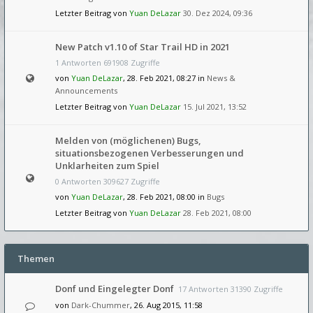
Letzter Beitrag von
Yuan DeLazar
30. Dez 2024, 09:36
New Patch v1.10 of Star Trail HD in 2021
1 Antworten 691908 Zugriffe
von
Yuan DeLazar
, 28. Feb 2021, 08:27 in
News &
Announcements
Letzter Beitrag von
Yuan DeLazar
15. Jul 2021, 13:52
Melden von (möglichenen) Bugs,
situationsbezogenen Verbesserungen und
Unklarheiten zum Spiel
0 Antworten 309627 Zugriffe
von
Yuan DeLazar
, 28. Feb 2021, 08:00 in
Bugs
Letzter Beitrag von
Yuan DeLazar
28. Feb 2021, 08:00
Themen
Donf und Eingelegter Donf
17 Antworten 31390 Zugriffe
von
Dark-Chummer
, 26. Aug 2015, 11:58