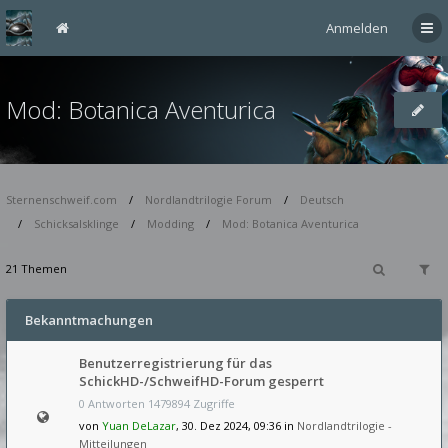
Anmelden
Mod: Botanica Aventurica
Sternenschweif.com
Nordlandtrilogie Forum
Deutsch
Schicksalsklinge
Modding
Mod: Botanica Aventurica
21 Themen
Bekanntmachungen
Benutzerregistrierung für das
SchickHD-/SchweifHD-Forum gesperrt
0 Antworten 1479894 Zugriffe
von
Yuan DeLazar
, 30. Dez 2024, 09:36 in
Nordlandtrilogie -
Mitteilungen