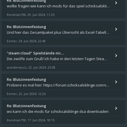
Re: Blutzinnenfestung
wollte fragen wie kann ich mods für das spiel schicksalsklinge in das spieleverzeichnis kopieren und in welches
Rondrian750
29. Jun 2024, 11:25
,
Re: Blutzinnenfestung
Und hier das Gesamtpaket plus Übersicht als Excel-Tabelle: https://forum.schicksalsklinge.com/viewtopic.php?f=239&t=156
Eomer
24. Jun 2024, 22:40
,
"steam cloud" Spielstände nic…
Die zwölfe zum Gruß! Ich habe in den letzten Tagen Steam auf meinem Desktop PC mit Windows 11 installiert und über Steam
wunderwuzz
22. Jun 2024, 23:08
,
Re: Blutzinnenfestung
Probiere es mal hier: https://forum.schicksalsklinge.com/viewtopic.php?f=239&t=15661
Eomer
22. Jun 2024, 12:26
,
Re: Blutzinnenfestung
wo kann ich die mods für schicksalsklinge dsa downloaden
Rondrian750
17. Jun 2024, 18:15
,