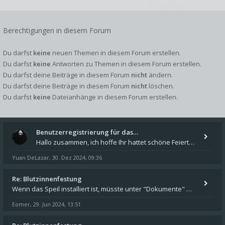
Berechtigungen in diesem Forum
Du darfst
keine
neuen Themen in diesem Forum erstellen.
Du darfst
keine
Antworten zu Themen in diesem Forum erstellen.
Du darfst deine Beiträge in diesem Forum
nicht
ändern.
Du darfst deine Beiträge in diesem Forum
nicht
löschen.
Du darfst
keine
Dateianhänge in diesem Forum erstellen.
Benutzerregistrierung für das…
Hallo zusammen, ich hoffe Ihr hattet schöne Feiertage und kommt auch gut ins neue Jahr. Ich schreibe hier kurz zur Infor
Yuan DeLazar
30. Dez 2024, 09:36
,
Re: Blutzinnenfestung
Wenn das Speil installiert ist, müsste unter "Dokumente" auf Deinem Rechner ein Verzeichnis "blade of destiny" sein. Dar
Eomer
29. Jun 2024, 13:51
,