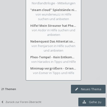
Nordlandtrilogie - Mitteilungen
"steam cloud" Spielstände nicht verfügbar
von wunderwuzz
in Hilfe
suchen und anbieten
Hilfe! Mein Streuner hat Phexens Gunst verloren...
von Asdor
in Hilfe suchen und
anbieten
Nebenquest Das Attentat sowie Beilunker Reiter und zwei kleine Ausrüstungsfragen
von frenjarson
in Hilfe suchen
und anbieten
Phex-Tempel - Kein Entkommen aus Weinkeller/Bibliothek Trakt
von Harados
in Tipps und Hilfe
Minimap vergrößern - Orientierung in Blutzinnen
von Eomer
in Tipps und Hilfe
Neues Thema
21 Themen
Gehe zu
Zurück zur Foren-Übersicht