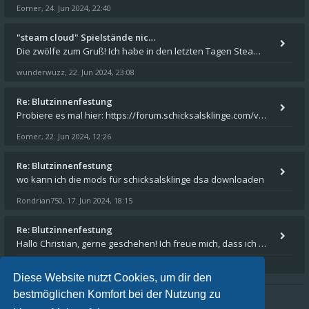
Eomer
24. Jun 2024, 22:40
,
"steam cloud" Spielstände nic…
Die zwölfe zum Gruß! Ich habe in den letzten Tagen Steam auf meinem Desktop PC mit Windows 11 installiert und über Steam
wunderwuzz
22. Jun 2024, 23:08
,
Re: Blutzinnenfestung
Probiere es mal hier: https://forum.schicksalsklinge.com/viewtopic.php?f=239&t=15661
Eomer
22. Jun 2024, 12:26
,
Re: Blutzinnenfestung
wo kann ich die mods für schicksalsklinge dsa downloaden
Rondrian750
17. Jun 2024, 18:15
,
Re: Blutzinnenfestung
Hallo Christian, gerne geschehen! Ich freue mich, dass ich Dir weiterhelfen konnte - und das Forum weiter "lebt". Denn
Eomer
15. Mär 2024, 16:32
,
Diese Website nutzt Cookies, um dir den
bestmöglichen Komfort bei der Nutzung zu