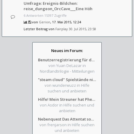
Umfrage: Ereignis-Bildchen:
reise_dungeon_OrcCave___Eine Höh
6 Antworten 15397 Zugriffe
von
Gerion
, 17. Mai 2015, 12:24
Letzter Beitrag von
Fairplay
30. Jul 2015, 23:58
Neues im Forum:
Benutzerregistrierung für das SchickHD-/SchweifHD-Forum gesperrt
von Yuan DeLazar
in
Nordlandtrilogie - Mitteilungen
"steam cloud" Spielstände nicht verfügbar
von wunderwuzz
in Hilfe
suchen und anbieten
Hilfe! Mein Streuner hat Phexens Gunst verloren...
von Asdor
in Hilfe suchen und
anbieten
Nebenquest Das Attentat sowie Beilunker Reiter und zwei kleine Ausrüstungsfragen
von frenjarson
in Hilfe suchen
und anbieten