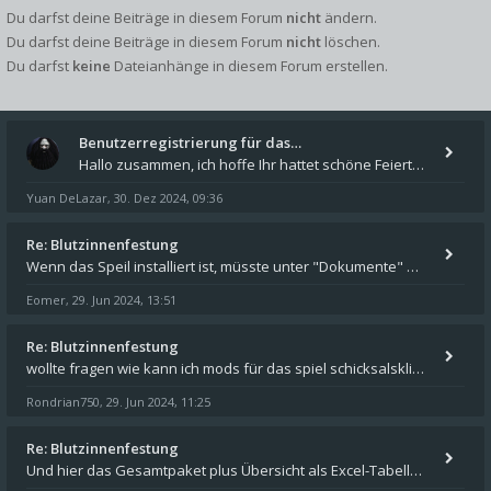
Du darfst deine Beiträge in diesem Forum
nicht
ändern.
Du darfst deine Beiträge in diesem Forum
nicht
löschen.
Du darfst
keine
Dateianhänge in diesem Forum erstellen.
Benutzerregistrierung für das…
Hallo zusammen, ich hoffe Ihr hattet schöne Feiertage und kommt auch gut ins neue Jahr. Ich schreibe hier kurz zur Infor
Yuan DeLazar
30. Dez 2024, 09:36
,
Re: Blutzinnenfestung
Wenn das Speil installiert ist, müsste unter "Dokumente" auf Deinem Rechner ein Verzeichnis "blade of destiny" sein. Dar
Eomer
29. Jun 2024, 13:51
,
Re: Blutzinnenfestung
wollte fragen wie kann ich mods für das spiel schicksalsklinge in das spieleverzeichnis kopieren und in welches
Rondrian750
29. Jun 2024, 11:25
,
Re: Blutzinnenfestung
Und hier das Gesamtpaket plus Übersicht als Excel-Tabelle: https://forum.schicksalsklinge.com/viewtopic.php?f=239&t=156