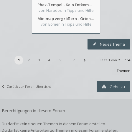
Phex-Tempel - Kein Entkommen aus Weinkeller/Bibliothek Trakt
von Harados
in Tipps und Hilfe
Minimap vergrößern - Orientierung in Blutzinnen
von Eomer
in Tipps und Hilfe
Neues Thema
1
2
3
4
5
…
7
Seite
1
von
7
154
Themen
Gehe zu
Zurück zur Foren-Übersicht
Berechtigungen in diesem Forum
Du darfst
keine
neuen Themen in diesem Forum erstellen.
Du darfst
keine
Antworten zu Themen in diesem Forum erstellen.