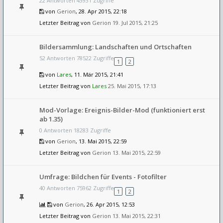
22 Antworten 43931 Zugriffe
von
Gerion
, 28. Apr 2015, 22:18
Letzter Beitrag von
Gerion
19. Jul 2015, 21:25
Bildersammlung: Landschaften und Ortschaften
52 Antworten 78522 Zugriffe
1
2
von
Lares
, 11. Mär 2015, 21:41
Letzter Beitrag von
Lares
25. Mai 2015, 17:13
Mod-Vorlage: Ereignis-Bilder-Mod (funktioniert erst
ab 1.35)
0 Antworten 18283 Zugriffe
von
Gerion
, 13. Mai 2015, 22:59
Letzter Beitrag von
Gerion
13. Mai 2015, 22:59
Umfrage: Bildchen für Events - Fotofilter
40 Antworten 75962 Zugriffe
1
2
von
Gerion
, 26. Apr 2015, 12:53
Letzter Beitrag von
Gerion
13. Mai 2015, 22:31