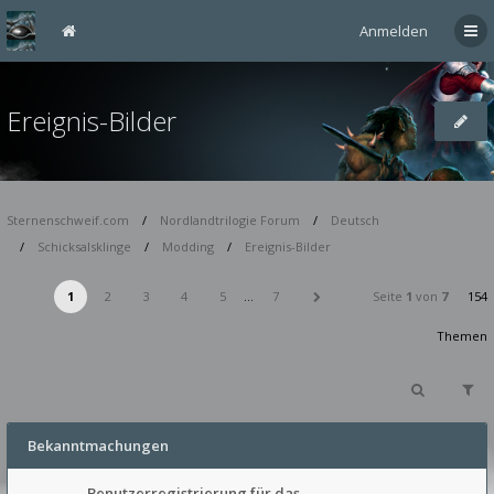
Anmelden
Ereignis-Bilder
Sternenschweif.com
Nordlandtrilogie Forum
Deutsch
Schicksalsklinge
Modding
Ereignis-Bilder
1
2
3
4
5
…
7
Seite
1
von
7
154
Themen
Bekanntmachungen
Benutzerregistrierung für das