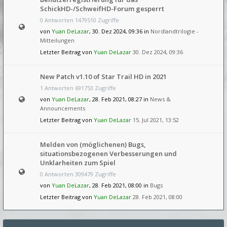
SchickHD-/SchweifHD-Forum gesperrt
0 Antworten 1479510 Zugriffe
von
Yuan DeLazar
, 30. Dez 2024, 09:36 in
Nordlandtrilogie -
Mitteilungen
Letzter Beitrag von
Yuan DeLazar
30. Dez 2024, 09:36
New Patch v1.10 of Star Trail HD in 2021
1 Antworten 691753 Zugriffe
von
Yuan DeLazar
, 28. Feb 2021, 08:27 in
News &
Announcements
Letzter Beitrag von
Yuan DeLazar
15. Jul 2021, 13:52
Melden von (möglichenen) Bugs,
situationsbezogenen Verbesserungen und
Unklarheiten zum Spiel
0 Antworten 309479 Zugriffe
von
Yuan DeLazar
, 28. Feb 2021, 08:00 in
Bugs
Letzter Beitrag von
Yuan DeLazar
28. Feb 2021, 08:00