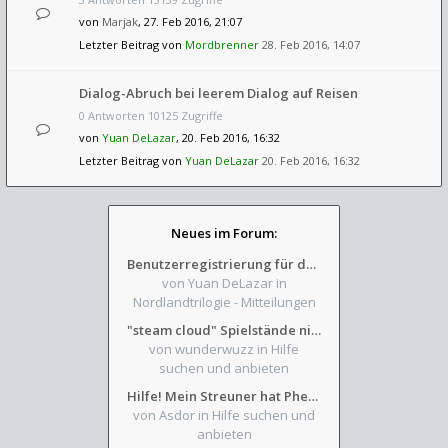
von
Marjak
, 27. Feb 2016, 21:07
Letzter Beitrag von
Mordbrenner
28. Feb 2016, 14:07
Dialog-Abruch bei leerem Dialog auf Reisen
0 Antworten 10125 Zugriffe
von
Yuan DeLazar
, 20. Feb 2016, 16:32
Letzter Beitrag von
Yuan DeLazar
20. Feb 2016, 16:32
Neues im Forum:
Benutzerregistrierung für das SchickHD-/SchweifHD-Forum gesperrt
von Yuan DeLazar
in
Nordlandtrilogie - Mitteilungen
"steam cloud" Spielstände nicht verfügbar
von wunderwuzz
in Hilfe
suchen und anbieten
Hilfe! Mein Streuner hat Phexens Gunst verloren...
von Asdor
in Hilfe suchen und
anbieten