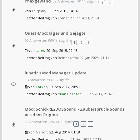
Phexgewand
39 Antworten 70111 Zugriffe
1
2
von
Fairplay
, 19. Sep 2015, 14:04
Letzter Beitrag von
Eomer
27. Jan 2023, 21:51
Quest-Mod: Jäger und Gejagte
66 Antworten 88619 Zugriffe
1
2
3
von
Lares
, 20. Sep 2015, 09:45
Letzter Beitrag von
Reineckefox
19. Jan 2023, 11:11
lunatic's Mod Manager Update
1 Antworten 29388 Zugriffe
von
Torxes
, 19. Sep 2017, 20:50
Letzter Beitrag von
Yuan DeLazar
19. Sep 2017, 21:47
Mod: SchickRE2DOSSound - Zauberspruch-Sounds
aus dem Origina
76 Antworten 124241 Zugriffe
1
2
3
von
Gerion
, 22. Aug 2014, 01:58
Letzter Beitrag von
Gerion
01. Sep 2017, 17:12