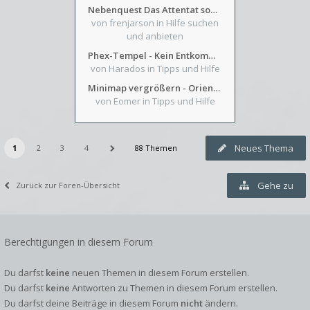
Nebenquest Das Attentat sowie Beilunker Reiter und zwei kleine Ausrüstungsfragen
von frenjarson
in Hilfe suchen
und anbieten
Phex-Tempel - Kein Entkommen aus Weinkeller/Bibliothek Trakt
von Harados
in Tipps und Hilfe
Minimap vergrößern - Orientierung in Blutzinnen
von Eomer
in Tipps und Hilfe
Neues Thema
1
2
3
4
88 Themen
Gehe zu
Zurück zur Foren-Übersicht
Berechtigungen in diesem Forum
Du darfst
keine
neuen Themen in diesem Forum erstellen.
Du darfst
keine
Antworten zu Themen in diesem Forum erstellen.
Du darfst deine Beiträge in diesem Forum
nicht
ändern.