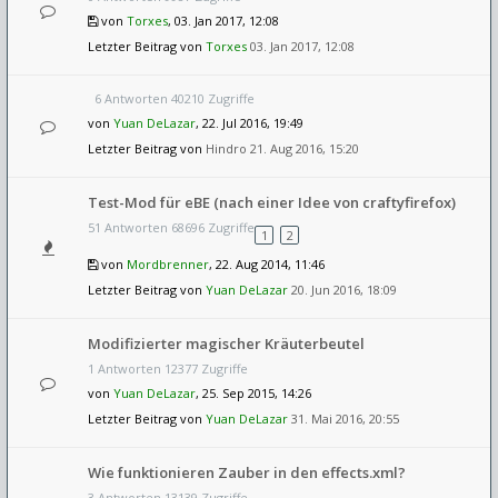
von
Torxes
, 03. Jan 2017, 12:08
Letzter Beitrag von
Torxes
03. Jan 2017, 12:08
6 Antworten 40210 Zugriffe
von
Yuan DeLazar
, 22. Jul 2016, 19:49
Letzter Beitrag von
Hindro
21. Aug 2016, 15:20
Test-Mod für eBE (nach einer Idee von craftyfirefox)
51 Antworten 68696 Zugriffe
1
2
von
Mordbrenner
, 22. Aug 2014, 11:46
Letzter Beitrag von
Yuan DeLazar
20. Jun 2016, 18:09
Modifizierter magischer Kräuterbeutel
1 Antworten 12377 Zugriffe
von
Yuan DeLazar
, 25. Sep 2015, 14:26
Letzter Beitrag von
Yuan DeLazar
31. Mai 2016, 20:55
Wie funktionieren Zauber in den effects.xml?
3 Antworten 13139 Zugriffe