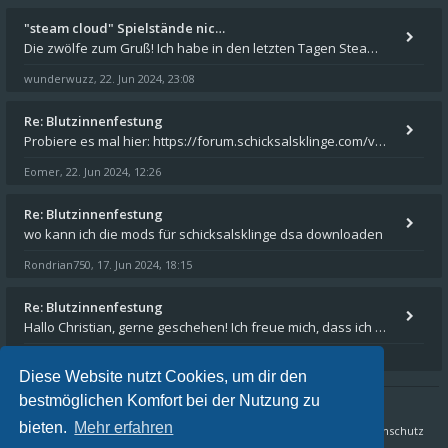
"steam cloud" Spielstände nic…
Die zwölfe zum Gruß! Ich habe in den letzten Tagen Steam auf meinem Desktop PC mit Windows 11 installiert und über Steam
wunderwuzz
22. Jun 2024, 23:08
,
Re: Blutzinnenfestung
Probiere es mal hier: https://forum.schicksalsklinge.com/viewtopic.php?f=239&t=15661
Eomer
22. Jun 2024, 12:26
,
Re: Blutzinnenfestung
wo kann ich die mods für schicksalsklinge dsa downloaden
Rondrian750
17. Jun 2024, 18:15
,
Re: Blutzinnenfestung
Hallo Christian, gerne geschehen! Ich freue mich, dass ich Dir weiterhelfen konnte - und das Forum weiter "lebt". Denn
Eomer
15. Mär 2024, 16:32
,
Diese Website nutzt Cookies, um dir den
bestmöglichen Komfort bei der Nutzung zu
bieten.
Mehr erfahren
Sternenschweif.com
Nordlandtrilogie Forum
FAQ
Datenschutz