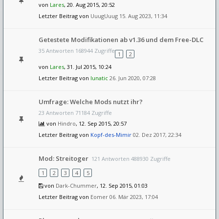
von
Lares
, 20. Aug 2015, 20:52
Letzter Beitrag von
UuugUuug
15. Aug 2023, 11:34
Getestete Modifikationen ab v1.36 und dem Free-DLC
35 Antworten 168944 Zugriffe
1
2
von
Lares
, 31. Jul 2015, 10:24
Letzter Beitrag von
lunatic
26. Jun 2020, 07:28
Umfrage: Welche Mods nutzt ihr?
23 Antworten 71184 Zugriffe
von
Hindro
, 12. Sep 2015, 20:57
Letzter Beitrag von
Kopf-des-Mimir
02. Dez 2017, 22:34
Mod: Streitoger
121 Antworten 488930 Zugriffe
1
2
3
4
5
von
Dark-Chummer
, 12. Sep 2015, 01:03
Letzter Beitrag von
Eomer
06. Mär 2023, 17:04