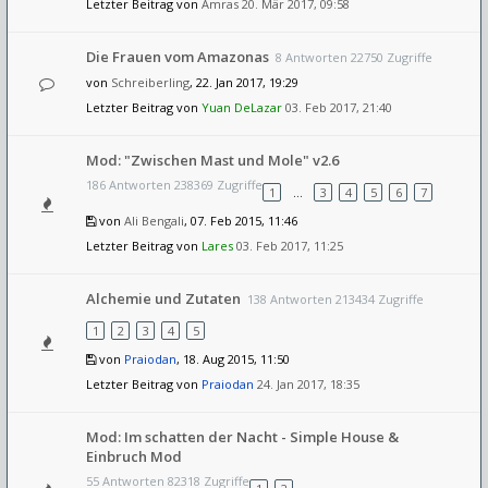
Letzter Beitrag von
Amras
20. Mär 2017, 09:58
Die Frauen vom Amazonas
8 Antworten 22750 Zugriffe
von
Schreiberling
, 22. Jan 2017, 19:29
Letzter Beitrag von
Yuan DeLazar
03. Feb 2017, 21:40
Mod: "Zwischen Mast und Mole" v2.6
186 Antworten 238369 Zugriffe
1
…
3
4
5
6
7
von
Ali Bengali
, 07. Feb 2015, 11:46
Letzter Beitrag von
Lares
03. Feb 2017, 11:25
Alchemie und Zutaten
138 Antworten 213434 Zugriffe
1
2
3
4
5
von
Praiodan
, 18. Aug 2015, 11:50
Letzter Beitrag von
Praiodan
24. Jan 2017, 18:35
Mod: Im schatten der Nacht - Simple House &
Einbruch Mod
55 Antworten 82318 Zugriffe