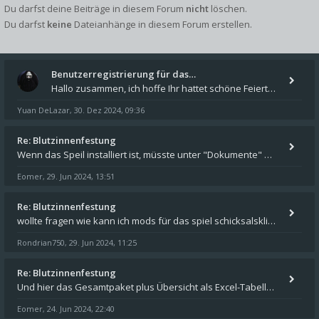
Du darfst deine Beiträge in diesem Forum
nicht
löschen.
Du darfst
keine
Dateianhänge in diesem Forum erstellen.
Benutzerregistrierung für das…
Hallo zusammen, ich hoffe Ihr hattet schöne Feiertage und kommt auch gut ins neue Jahr. Ich schreibe hier kurz zur Infor
Yuan DeLazar
30. Dez 2024, 09:36
,
Re: Blutzinnenfestung
Wenn das Speil installiert ist, müsste unter "Dokumente" auf Deinem Rechner ein Verzeichnis "blade of destiny" sein. Dar
Eomer
29. Jun 2024, 13:51
,
Re: Blutzinnenfestung
wollte fragen wie kann ich mods für das spiel schicksalsklinge in das spieleverzeichnis kopieren und in welches
Rondrian750
29. Jun 2024, 11:25
,
Re: Blutzinnenfestung
Und hier das Gesamtpaket plus Übersicht als Excel-Tabelle: https://forum.schicksalsklinge.com/viewtopic.php?f=239&t=156
Eomer
24. Jun 2024, 22:40
,