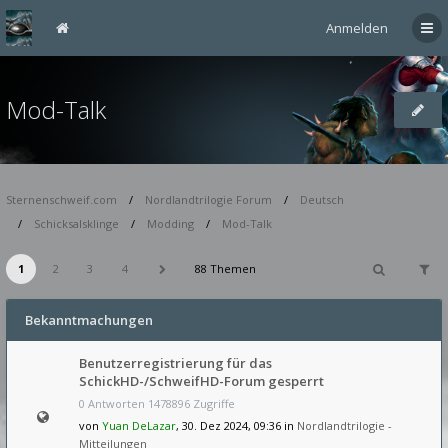
Anmelden
Mod-Talk
Sternenschweif.com
Nordlandtrilogie Forum
Deutsch
Schicksalsklinge
Modding
Mod-Talk
1
2
3
4
88 Themen
Bekanntmachungen
Benutzerregistrierung für das
SchickHD-/SchweifHD-Forum gesperrt
0 Antworten 1478896 Zugriffe
von
Yuan DeLazar
, 30. Dez 2024, 09:36 in
Nordlandtrilogie -
Mitteilungen