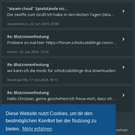
"steam cloud" Spielstände nic…
Die zwölfe zum Gruß! Ich habe in den letzten Tagen Steam auf meinem Desktop PC mit Windows 11 installiert und über Steam
wunderwuzz
22. Jun 2024, 23:08
,
Re: Blutzinnenfestung
Probiere es mal hier: https://forum.schicksalsklinge.com/viewtopic.php?f=239&t=15661
Eomer
22. Jun 2024, 12:26
,
Re: Blutzinnenfestung
wo kann ich die mods für schicksalsklinge dsa downloaden
Rondrian750
17. Jun 2024, 18:15
,
Re: Blutzinnenfestung
Hallo Christian, gerne geschehen! Ich freue mich, dass ich Dir weiterhelfen konnte - und das Forum weiter "lebt". Denn
Eomer
15. Mär 2024, 16:32
,
Diese Website nutzt Cookies, um dir den
bestmöglichen Komfort bei der Nutzung zu
bieten.
Mehr erfahren
Sternenschweif.com
Nordlandtrilogie Forum
FAQ
Datenschutz