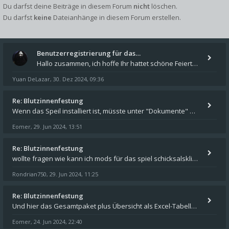
Du darfst deine Beiträge in diesem Forum
nicht
löschen.
Du darfst
keine
Dateianhänge in diesem Forum erstellen.
Benutzerregistrierung für das…
Hallo zusammen, ich hoffe Ihr hattet schöne Feiertage und kommt auch gut ins neue Jahr. Ich schreibe hier kurz zur Infor
Yuan DeLazar
30. Dez 2024, 09:36
,
Re: Blutzinnenfestung
Wenn das Speil installiert ist, müsste unter "Dokumente" auf Deinem Rechner ein Verzeichnis "blade of destiny" sein. Dar
Eomer
29. Jun 2024, 13:51
,
Re: Blutzinnenfestung
wollte fragen wie kann ich mods für das spiel schicksalsklinge in das spieleverzeichnis kopieren und in welches
Rondrian750
29. Jun 2024, 11:25
,
Re: Blutzinnenfestung
Und hier das Gesamtpaket plus Übersicht als Excel-Tabelle: https://forum.schicksalsklinge.com/viewtopic.php?f=239&t=156
Eomer
24. Jun 2024, 22:40
,