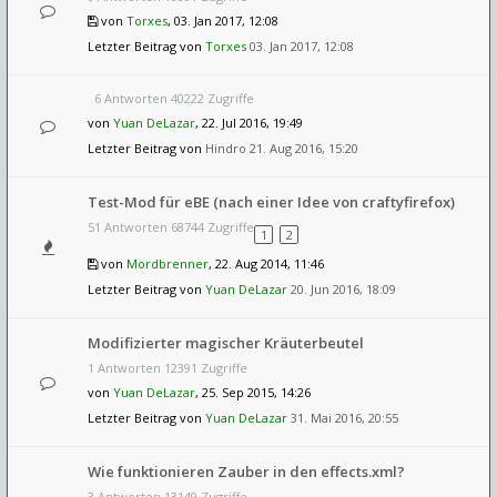
von
Torxes
, 03. Jan 2017, 12:08
Letzter Beitrag von
Torxes
03. Jan 2017, 12:08
6 Antworten 40222 Zugriffe
von
Yuan DeLazar
, 22. Jul 2016, 19:49
Letzter Beitrag von
Hindro
21. Aug 2016, 15:20
Test-Mod für eBE (nach einer Idee von craftyfirefox)
51 Antworten 68744 Zugriffe
1
2
von
Mordbrenner
, 22. Aug 2014, 11:46
Letzter Beitrag von
Yuan DeLazar
20. Jun 2016, 18:09
Modifizierter magischer Kräuterbeutel
1 Antworten 12391 Zugriffe
von
Yuan DeLazar
, 25. Sep 2015, 14:26
Letzter Beitrag von
Yuan DeLazar
31. Mai 2016, 20:55
Wie funktionieren Zauber in den effects.xml?
3 Antworten 13149 Zugriffe