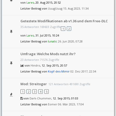
von
Lares
, 20. Aug 2015, 20:52
Letzter Beitrag von
UuugUuug
15. Aug 2023, 11:34
Getestete Modifikationen ab v1.36 und dem Free-DLC
35 Antworten 169603 Zugriffe
1
2
von
Lares
, 31. Jul 2015, 10:24
Letzter Beitrag von
lunatic
26. Jun 2020, 07:28
Umfrage: Welche Mods nutzt ihr?
23 Antworten 71576 Zugriffe
von
Hindro
, 12. Sep 2015, 20:57
Letzter Beitrag von
Kopf-des-Mimir
02. Dez 2017, 22:34
Mod: Streitoger
121 Antworten 491690 Zugriffe
1
2
3
4
5
von
Dark-Chummer
, 12. Sep 2015, 01:03
Letzter Beitrag von
Eomer
06. Mär 2023, 17:04