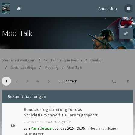
Anmelden
Mod-Talk
Sternenschweif.com
Nordlandtrilogie Forum
Deutsch
Schicksalsklinge
Modding
Mod-Talk
1
2
3
4
88 Themen
Bekanntmachungen
Benutzerregistrierung für das
SchickHD-/SchweifHD-Forum gesperrt
0 Antworten 1480040 Zugriffe
von
Yuan DeLazar
, 30. Dez 2024, 09:36 in
Nordlandtrilogie -
Mitteilungen