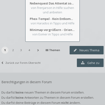
Nebenquest Das Attentat sowie Beilunker Reiter und zwei kleine Ausrüstungsfragen
von frenjarson
in Hilfe suchen
und anbieten
Phex-Tempel - Kein Entkommen aus Weinkeller/Bibliothek Trakt
von Harados
in Tipps und Hilfe
Minimap vergrößern - Orientierung in Blutzinnen
von Eomer
in Tipps und Hilfe
Neues Thema
1
2
3
4
88 Themen
Gehe zu
Zurück zur Foren-Übersicht
Berechtigungen in diesem Forum
Du darfst
keine
neuen Themen in diesem Forum erstellen.
Du darfst
keine
Antworten zu Themen in diesem Forum erstellen.
Du darfst deine Beiträge in diesem Forum
nicht
ändern.