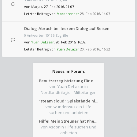
von
Marjak
, 27. Feb 2016, 21:07
Letzter Beitrag von
Mordbrenner
28. Feb 2016, 14:07
Dialog-Abruch bei leerem Dialog auf Reisen
0 Antworten 10136 Zugriffe
von
Yuan DeLazar
, 20. Feb 2016, 16:32
Letzter Beitrag von
Yuan DeLazar
20. Feb 2016, 16:32
Neues im Forum:
Benutzerregistrierung für das SchickHD-/SchweifHD-Forum gesperrt
von Yuan DeLazar
in
Nordlandtrilogie - Mitteilungen
"steam cloud" Spielstände nicht verfügbar
von wunderwuzz
in Hilfe
suchen und anbieten
Hilfe! Mein Streuner hat Phexens Gunst verloren...
von Asdor
in Hilfe suchen und
anbieten