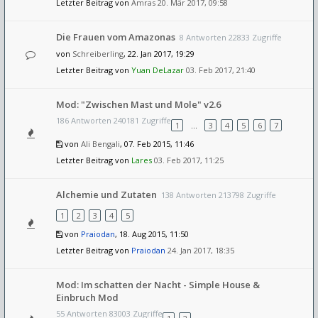
Letzter Beitrag von
Amras
20. Mär 2017, 09:58
Die Frauen vom Amazonas
8 Antworten 22833 Zugriffe
von
Schreiberling
, 22. Jan 2017, 19:29
Letzter Beitrag von
Yuan DeLazar
03. Feb 2017, 21:40
Mod: "Zwischen Mast und Mole" v2.6
186 Antworten 240181 Zugriffe
1
…
3
4
5
6
7
von
Ali Bengali
, 07. Feb 2015, 11:46
Letzter Beitrag von
Lares
03. Feb 2017, 11:25
Alchemie und Zutaten
138 Antworten 213798 Zugriffe
1
2
3
4
5
von
Praiodan
, 18. Aug 2015, 11:50
Letzter Beitrag von
Praiodan
24. Jan 2017, 18:35
Mod: Im schatten der Nacht - Simple House &
Einbruch Mod
55 Antworten 83003 Zugriffe