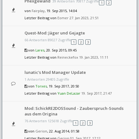
Phexgewand
39 Antworten 70817 Zugriffe
1
2
von
Fairplay
, 19. Sep 2015, 14:04
Letzter Beitrag von
Eomer
27. Jan 2023, 21:51
Quest-Mod: Jäger und Gejagte
66 Antworten 89027 Zugriffe
1
2
3
von
Lares
, 20. Sep 2015, 09:45
Letzter Beitrag von
Reineckefox
19. Jan 2023, 11:11
lunatic's Mod Manager Update
1 Antworten 29405 Zugriffe
von
Torxes
, 19. Sep 2017, 20:50
Letzter Beitrag von
Yuan DeLazar
19. Sep 2017, 21:47
Mod: SchickRE2DOSSound - Zauberspruch-Sounds
aus dem Origina
76 Antworten 125618 Zugriffe
1
2
3
von
Gerion
, 22. Aug 2014, 01:58
Letzter Beitrag von
Gerion
01. Sep 2017, 17:12