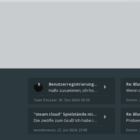
Benutzerregistrierung für das…
Re: Bl
Hallo zusammen, ich hoffe Ihr hattet schöne Feiertage und kommt auch gut ins neue Jahr. Ich schreibe hier kurz zur Infor
Yuan DeLazar
30. Dez 2024, 09:36
Eomer
,
,
"steam cloud" Spielstände nic…
Re: Bl
Die zwölfe zum Gruß! Ich habe in den letzten Tagen Steam auf meinem Desktop PC mit Windows 11 installiert und über Steam
wunderwuzz
22. Jun 2024, 23:08
Eomer
,
,