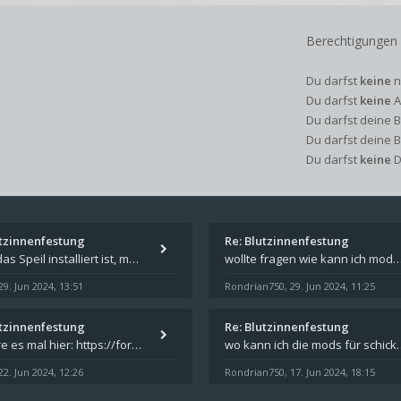
Berechtigungen
Du darfst
keine
n
Du darfst
keine
A
Du darfst deine 
Du darfst deine 
Du darfst
keine
D
utzinnenfestung
Re: Blutzinnenfestung
Wenn das Speil installiert ist, müsste unter "Dokumente" auf Deinem Rechner ein Verzeichnis "blade of destiny" sein. Dar
wollte fragen wie kann ich mods für das spiel schicksalsklinge in das spieleverzeichnis ko
29. Jun 2024, 13:51
Rondrian750
29. Jun 2024, 11:25
,
utzinnenfestung
Re: Blutzinnenfestung
Probiere es mal hier: https://forum.schicksalsklinge.com/viewtopic.php?f=239&t=15661
wo kann ich die mods für 
22. Jun 2024, 12:26
Rondrian750
17. Jun 2024, 18:15
,