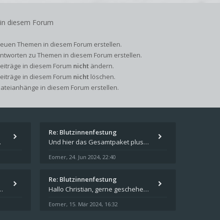
 in diesem Forum
euen Themen in diesem Forum erstellen.
ntworten zu Themen in diesem Forum erstellen.
Beiträge in diesem Forum
nicht
ändern.
Beiträge in diesem Forum
nicht
löschen.
ateianhänge in diesem Forum erstellen.
Re: Blutzinnenfestung
pieren und in welches
Und hier das Gesamtpaket plus Übersicht als Excel-Tabelle: https://forum.schicksalsklinge.com/viewtopic.php?f=239&t=156
Eomer
24. Jun 2024, 22:40
,
Re: Blutzinnenfestung
schicksalsklinge dsa downloaden
Hallo Christian, gerne geschehen! Ich freue mich, dass ich Dir weiterhelfen konnte - und das Forum weiter "lebt". Denn
Eomer
15. Mär 2024, 16:32
,