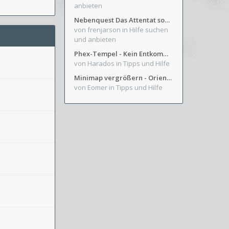
anbieten
Nebenquest Das Attentat sowie Beilunker Reiter und zwei kleine Ausrüstungsfragen
von frenjarson
in Hilfe suchen
und anbieten
Phex-Tempel - Kein Entkommen aus Weinkeller/Bibliothek Trakt
von Harados
in Tipps und Hilfe
Minimap vergrößern - Orientierung in Blutzinnen
von Eomer
in Tipps und Hilfe