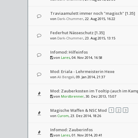
Traviaamulett immer noch "magisch" [1.35]
von
Dark-Chummer
, 22. Aug 2015, 16:22
Federhut Nässeschutz [1.35]
von
Dark-Chummer
, 23. Aug 2015, 13:15
Infomod: Hilfeinfos
von
Lares
, 04. Nov 2014, 16:58
Mod: Eriala - Lehrmeisterin Hexe
von
Ali Bengali
, 09. Jan 2014, 21:37
Mod: Zauberkosten im Tooltip (auch im Kamp
von
Mordbrenner
, 30. Dez 2013, 15:07
Magische Waffen & NSC Mod
1
2
3
von
Curom
, 23. Dez 2014, 18:26
Infomod: Zauberinfos
von
Lares
, 01. Nov 2014, 20:41