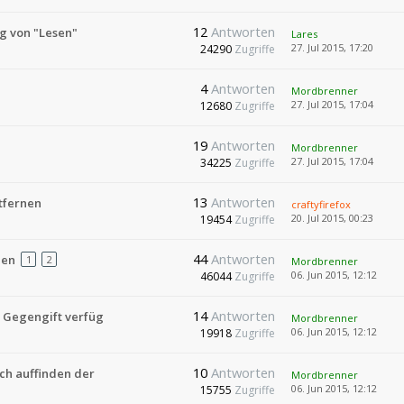
12
Antworten
ng von "Lesen"
Lares
27. Jul 2015, 17:20
24290
Zugriffe
4
Antworten
Mordbrenner
27. Jul 2015, 17:04
12680
Zugriffe
19
Antworten
Mordbrenner
27. Jul 2015, 17:04
34225
Zugriffe
13
Antworten
tfernen
craftyfirefox
20. Jul 2015, 00:23
19454
Zugriffe
44
Antworten
nen
1
2
Mordbrenner
06. Jun 2015, 12:12
46044
Zugriffe
14
Antworten
d Gegengift verfüg
Mordbrenner
06. Jun 2015, 12:12
19918
Zugriffe
10
Antworten
ach auffinden der
Mordbrenner
06. Jun 2015, 12:12
15755
Zugriffe