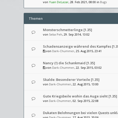
von
Yuan DeLazar
, 28. Feb 2021, 08:00 in
Bugs
Themen
Monsterschmetterlinge [1.35]
von
Seba Peh
, 29. Sep 2014, 13:02
Schadensanzeige während des Kampfes [1.3
von
Dark-Chummer
, 25. Aug 2015, 23:41
Nancy (!) die Schankmaid [1.35]
von
Dark-Chummer
, 22. Sep 2015, 03:02
Skalde: Besonderer Vorteile [1.35]
von
Dark-Chummer
, 22. Aug 2015, 13:00
Gute Kriegsbeile wohin das Auge sieht [1.35]
von
Dark-Chummer
, 02. Sep 2015, 22:08
Dukaten Belohnungen bei vielen Quests unkla
von
Dark-Chummer
, 27. Aug 2015, 20:06