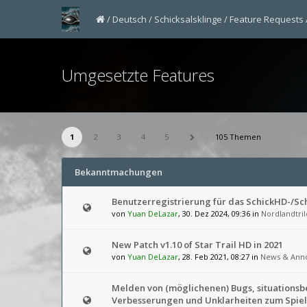
Deutsch
Schicksalsklinge
Feature Requests
Umgesetzte Features
1
2
3
4
5
105 Themen
Bekanntmachungen
Benutzerregistrierung für das SchickHD-/S
von
Yuan DeLazar
, 30. Dez 2024, 09:36 in
Nordlandtril
New Patch v1.10 of Star Trail HD in 2021
von
Yuan DeLazar
, 28. Feb 2021, 08:27 in
News & Ann
Melden von (möglichenen) Bugs, situations
Verbesserungen und Unklarheiten zum Spiel