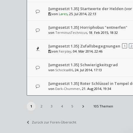
[umgesetzt 1.35] Startwerte der Helden (vor 
von
Lares
, 25. Jul 2014, 22:13
[umgesetzt 1.35] Horriphobus "entnerfen"
von
TerminusTechnicus
, 18. Feb 2015, 18:32
[umgesetzt 1.35] Zufallsbegegnungen
1
2
von
Fairplay
, 04. Mär 2014, 22:46
[umgesetzt 1.35] Schwierigkeitsgrad
von
Schicksal86
, 24. Jul 2014, 17:13
[umgesetzt 1.35] Roter Schlüssel in Tempel
von
Dark-Chummer
, 21. Aug 2014, 19:34
1
2
3
4
5
105 Themen
Zurück zur Foren-Übersicht