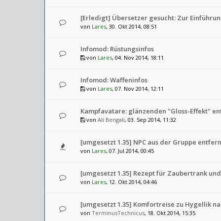
[Erledigt] Übersetzer gesucht: Zur Einführu
von
Lares
, 30. Okt 2014, 08:51
Infomod: Rüstungsinfos
von
Lares
, 04. Nov 2014, 18:11
Infomod: Waffeninfos
von
Lares
, 07. Nov 2014, 12:11
Kampfavatare: glänzenden "Gloss-Effekt" en
von
Ali Bengali
, 03. Sep 2014, 11:32
[umgesetzt 1.35] NPC aus der Gruppe entfer
von
Lares
, 07. Jul 2014, 00:45
[umgesetzt 1.35] Rezept für Zaubertrank un
von
Lares
, 12. Okt 2014, 04:46
[umgesetzt 1.35] Komfortreise zu Hygellik n
von
TerminusTechnicus
, 18. Okt 2014, 15:35