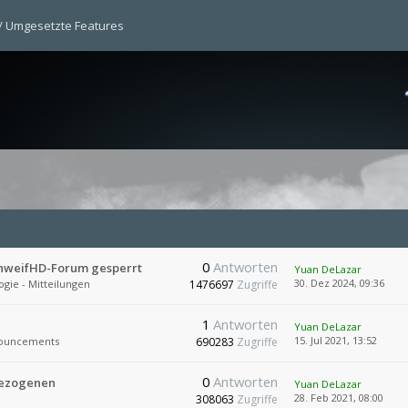
Umgesetzte Features
0
Antworten
chweifHD-Forum gesperrt
Yuan DeLazar
30. Dez 2024, 09:36
ogie - Mitteilungen
1476697
Zugriffe
1
Antworten
Yuan DeLazar
15. Jul 2021, 13:52
ouncements
690283
Zugriffe
0
Antworten
bezogenen
Yuan DeLazar
28. Feb 2021, 08:00
308063
Zugriffe