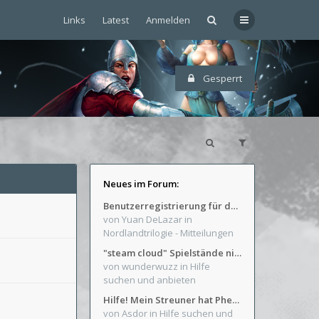
Links
Latest
Anmelden
Gesperrt
Neues im Forum:
Benutzerregistrierung für das SchickHD-/SchweifHD-Forum gesperrt
von Yuan DeLazar
in
Nordlandtrilogie - Mitteilungen
"steam cloud" Spielstände nicht verfügbar
von wunderwuzz
in Hilfe
suchen und anbieten
Hilfe! Mein Streuner hat Phexens Gunst verloren...
von Asdor
in Hilfe suchen und