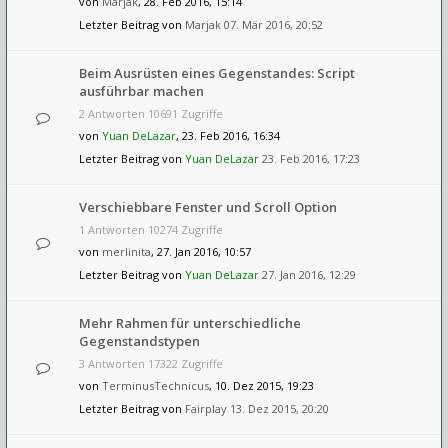
von
Marjak
, 28. Feb 2016, 15:14
Letzter Beitrag von
Marjak
07. Mär 2016, 20:52
Beim Ausrüsten eines Gegenstandes: Script
ausführbar machen
2 Antworten 10691 Zugriffe
von
Yuan DeLazar
, 23. Feb 2016, 16:34
Letzter Beitrag von
Yuan DeLazar
23. Feb 2016, 17:23
Verschiebbare Fenster und Scroll Option
1 Antworten 10274 Zugriffe
von
merlinita
, 27. Jan 2016, 10:57
Letzter Beitrag von
Yuan DeLazar
27. Jan 2016, 12:29
Mehr Rahmen für unterschiedliche
Gegenstandstypen
3 Antworten 17322 Zugriffe
von
TerminusTechnicus
, 10. Dez 2015, 19:23
Letzter Beitrag von
Fairplay
13. Dez 2015, 20:20