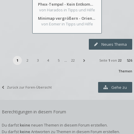
Phex-Tempel - Kein Entkommen aus Weinkeller/Bibliothek Trakt
von Harados
in Tipps und Hilfe
Minimap vergrößern - Orientierung in Blutzinnen
von Eomer
in Tipps und Hilfe
Neues Thema
1
2
3
4
5
…
22
Seite
1
von
22
526
Themen
Gehe zu
Zurück zur Foren-Übersicht
Berechtigungen in diesem Forum
Du darfst
keine
neuen Themen in diesem Forum erstellen.
Du darfst
keine
Antworten zu Themen in diesem Forum erstellen.