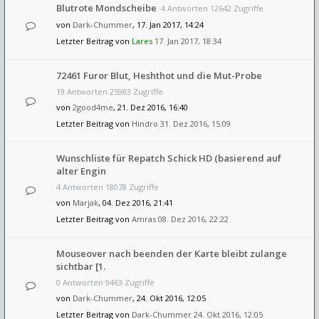
Blutrote Mondscheibe
4 Antworten 12642 Zugriffe
von
Dark-Chummer
, 17. Jan 2017, 14:24
Letzter Beitrag von
Lares
17. Jan 2017, 18:34
72461 Furor Blut, Heshthot und die Mut-Probe
19 Antworten 25983 Zugriffe
von
2good4me
, 21. Dez 2016, 16:40
Letzter Beitrag von
Hindro
31. Dez 2016, 15:09
Wunschliste für Repatch Schick HD (basierend auf
alter Engin
4 Antworten 18078 Zugriffe
von
Marjak
, 04. Dez 2016, 21:41
Letzter Beitrag von
Amras
08. Dez 2016, 22:22
Mouseover nach beenden der Karte bleibt zulange
sichtbar [1.
0 Antworten 9463 Zugriffe
von
Dark-Chummer
, 24. Okt 2016, 12:05
Letzter Beitrag von
Dark-Chummer
24. Okt 2016, 12:05