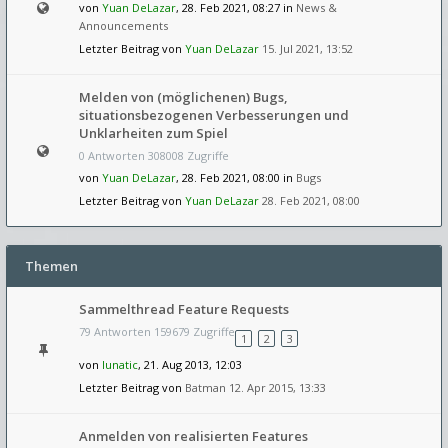
von
Yuan DeLazar
, 28. Feb 2021, 08:27 in
News &
Announcements
Letzter Beitrag von
Yuan DeLazar
15. Jul 2021, 13:52
Melden von (möglichenen) Bugs,
situationsbezogenen Verbesserungen und
Unklarheiten zum Spiel
0 Antworten 308008 Zugriffe
von
Yuan DeLazar
, 28. Feb 2021, 08:00 in
Bugs
Letzter Beitrag von
Yuan DeLazar
28. Feb 2021, 08:00
Themen
Sammelthread Feature Requests
79 Antworten 159679 Zugriffe
1
2
3
von
lunatic
, 21. Aug 2013, 12:03
Letzter Beitrag von
Batman
12. Apr 2015, 13:33
Anmelden von realisierten Features