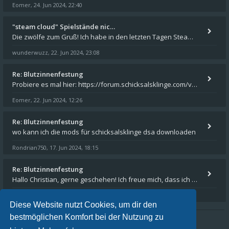
Eomer
24. Jun 2024, 22:40
,
"steam cloud" Spielstände nic…
Die zwölfe zum Gruß! Ich habe in den letzten Tagen Steam auf meinem Desktop PC mit Windows 11 installiert und über Steam
wunderwuzz
22. Jun 2024, 23:08
,
Re: Blutzinnenfestung
Probiere es mal hier: https://forum.schicksalsklinge.com/viewtopic.php?f=239&t=15661
Eomer
22. Jun 2024, 12:26
,
Re: Blutzinnenfestung
wo kann ich die mods für schicksalsklinge dsa downloaden
Rondrian750
17. Jun 2024, 18:15
,
Re: Blutzinnenfestung
Hallo Christian, gerne geschehen! Ich freue mich, dass ich Dir weiterhelfen konnte - und das Forum weiter "lebt". Denn
Eomer
15. Mär 2024, 16:32
,
Diese Website nutzt Cookies, um dir den
bestmöglichen Komfort bei der Nutzung zu