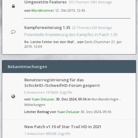
Umgesetzte Features
105 Themen 1461 Beiträge
von
Mordbrenner
12. Okt 2015, 12:45
Kampferweiterung 1.35
22 Themen 243 Beiträge
Potentielle Erweiterung des Kampfes in Patch 1.35
Re: Letzte Fehler bei den Waf…
von
Dark-Chummer
21. Jan
2019, 12:04
Bekanntmachungen
Benutzerregistrierung für das
SchickHD-/SchweifHD-Forum gesperrt
0 Antworten 1476630 Zugriffe
von
Yuan DeLazar
, 30. Dez 2024, 09:36 in
Nordlandtrilogie -
Mitteilungen
Letzter Beitrag von
Yuan DeLazar
30. Dez 2024, 09:36
New Patch v1.10 of Star Trail HD in 2021
1 Antworten 690208 Zugriffe