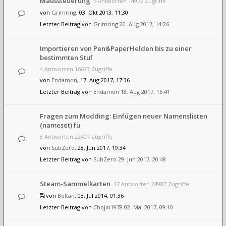
Maussteuerung
5 Antworten 14972 Zugriffe
von
Grimring
, 03. Okt 2013, 11:30
Letzter Beitrag von
Grimring
20. Aug 2017, 14:26
Importieren von Pen&PaperHelden bis zu einer
bestimmten Stuf
4 Antworten 16633 Zugriffe
von
Endamon
, 17. Aug 2017, 17:36
Letzter Beitrag von
Endamon
18. Aug 2017, 16:41
Fragen zum Modding: Einfügen neuer Namenslisten
(nameset) fü
8 Antworten 22407 Zugriffe
von
SubZero
, 28. Jun 2017, 19:34
Letzter Beitrag von
SubZero
29. Jun 2017, 20:48
Steam-Sammelkarten
17 Antworten 24987 Zugriffe
von
Boltan
, 08. Jul 2014, 01:36
Letzter Beitrag von
Chojin1978
02. Mai 2017, 09:10