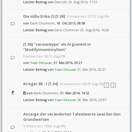
Letzter Beitrag von
Daezz0r
23. Aug 2016, 17:21
Die süße Erika (!) [1.36]
5 Antworten 12733 Zugriffe
von
Dark-Chummer
, 18. Okt 2015, 08:58
Letzter Beitrag von
Dark-Chummer
23. Aug 2016, 14:20
[1.36] "varusestype" als Argument in
"ModifyInventoryItem"
0 Antworten 10273 Zugriffe
von
Yuan DeLazar
, 31. Mai 2016, 20:21
Letzter Beitrag von
Yuan DeLazar
31. Mai 2016, 20:21
Krieger BE -1 [1.34]
45 Antworten 65979 Zugriffe
1
2
von
Dark-Chummer
, 31. Mär 2014, 14:52
Letzter Beitrag von
Yuan DeLazar
28. Mär 2016, 23:07
Anzeige der veränderten Talentwerte (was bei den
Grundwerten
5 Antworten 14302 Zugriffe