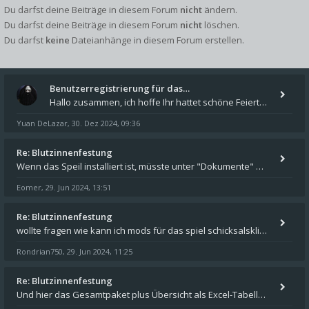
Du darfst deine Beiträge in diesem Forum
nicht
ändern.
Du darfst deine Beiträge in diesem Forum
nicht
löschen.
Du darfst
keine
Dateianhänge in diesem Forum erstellen.
Benutzerregistrierung für das…
Hallo zusammen, ich hoffe Ihr hattet schöne Feiertage und kommt auch gut ins neue Jahr. Ich schreibe hier kurz zur Infor
Yuan DeLazar
30. Dez 2024, 09:36
,
Re: Blutzinnenfestung
Wenn das Speil installiert ist, müsste unter "Dokumente" auf Deinem Rechner ein Verzeichnis "blade of destiny" sein. Dar
Eomer
29. Jun 2024, 13:51
,
Re: Blutzinnenfestung
wollte fragen wie kann ich mods für das spiel schicksalsklinge in das spieleverzeichnis kopieren und in welches
Rondrian750
29. Jun 2024, 11:25
,
Re: Blutzinnenfestung
Und hier das Gesamtpaket plus Übersicht als Excel-Tabelle: https://forum.schicksalsklinge.com/viewtopic.php?f=239&t=156