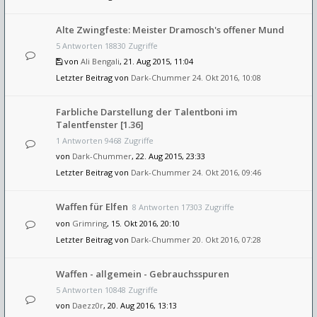
Alte Zwingfeste: Meister Dramosch's offener Mund
5 Antworten 18830 Zugriffe
von
Ali Bengali
, 21. Aug 2015, 11:04
Letzter Beitrag von
Dark-Chummer
24. Okt 2016, 10:08
Farbliche Darstellung der Talentboni im
Talentfenster [1.36]
1 Antworten 9468 Zugriffe
von
Dark-Chummer
, 22. Aug 2015, 23:33
Letzter Beitrag von
Dark-Chummer
24. Okt 2016, 09:46
Waffen für Elfen
8 Antworten 17303 Zugriffe
von
Grimring
, 15. Okt 2016, 20:10
Letzter Beitrag von
Dark-Chummer
20. Okt 2016, 07:28
Waffen - allgemein - Gebrauchsspuren
5 Antworten 10848 Zugriffe
von
Daezz0r
, 20. Aug 2016, 13:13