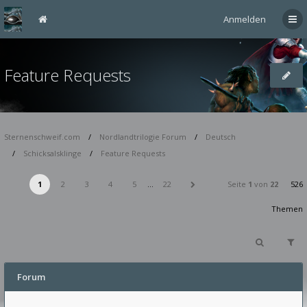
Anmelden
Feature Requests
Sternenschweif.com
Nordlandtrilogie Forum
Deutsch
Schicksalsklinge
Feature Requests
1
2
3
4
5
…
22
Seite
1
von
22
526
Themen
Forum