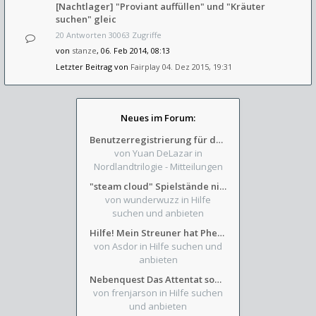
[Nachtlager] "Proviant auffüllen" und "Kräuter
suchen" gleic
20 Antworten 30063 Zugriffe
von
stanze
, 06. Feb 2014, 08:13
Letzter Beitrag von
Fairplay
04. Dez 2015, 19:31
Neues im Forum:
Benutzerregistrierung für das SchickHD-/SchweifHD-Forum gesperrt
von Yuan DeLazar
in
Nordlandtrilogie - Mitteilungen
"steam cloud" Spielstände nicht verfügbar
von wunderwuzz
in Hilfe
suchen und anbieten
Hilfe! Mein Streuner hat Phexens Gunst verloren...
von Asdor
in Hilfe suchen und
anbieten
Nebenquest Das Attentat sowie Beilunker Reiter und zwei kleine Ausrüstungsfragen
von frenjarson
in Hilfe suchen
und anbieten