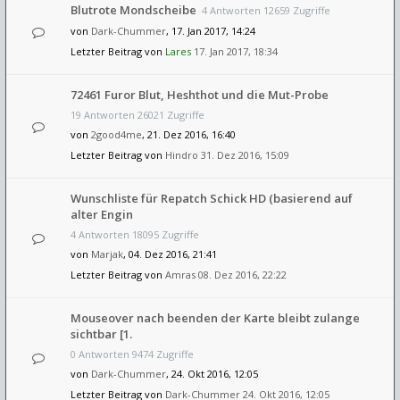
Blutrote Mondscheibe
4 Antworten 12659 Zugriffe
von
Dark-Chummer
, 17. Jan 2017, 14:24
Letzter Beitrag von
Lares
17. Jan 2017, 18:34
72461 Furor Blut, Heshthot und die Mut-Probe
19 Antworten 26021 Zugriffe
von
2good4me
, 21. Dez 2016, 16:40
Letzter Beitrag von
Hindro
31. Dez 2016, 15:09
Wunschliste für Repatch Schick HD (basierend auf
alter Engin
4 Antworten 18095 Zugriffe
von
Marjak
, 04. Dez 2016, 21:41
Letzter Beitrag von
Amras
08. Dez 2016, 22:22
Mouseover nach beenden der Karte bleibt zulange
sichtbar [1.
0 Antworten 9474 Zugriffe
von
Dark-Chummer
, 24. Okt 2016, 12:05
Letzter Beitrag von
Dark-Chummer
24. Okt 2016, 12:05