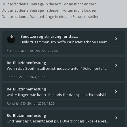
Du darfst deine Beiträge in diesem Forum
nicht
ändern.
Du darfst deine Beiträge in diesem Forum
nicht
löschen.
Du darfst
keine
Dateianhänge in diesem Forum erstellen.
Benutzerregistrierung für das…
Hallo zusammen, ich hoffe Ihr hattet schöne Feiertage und kommt auch gut ins neue Jahr. Ich schreibe hier kurz zur Infor
Yuan DeLazar
30. Dez 2024, 09:36
,
Re: Blutzinnenfestung
Wenn das Speil installiert ist, müsste unter "Dokumente" auf Deinem Rechner ein Verzeichnis "blade of destiny" sein. Dar
Eomer
29. Jun 2024, 13:51
,
Re: Blutzinnenfestung
wollte fragen wie kann ich mods für das spiel schicksalsklinge in das spieleverzeichnis kopieren und in welches
Rondrian750
29. Jun 2024, 11:25
,
Re: Blutzinnenfestung
Und hier das Gesamtpaket plus Übersicht als Excel-Tabelle: https://forum.schicksalsklinge.com/viewtopic.php?f=239&t=156