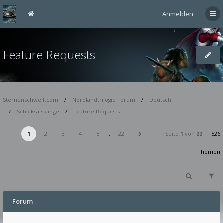
Anmelden
Feature Requests
Sternenschweif.com
Nordlandtrilogie Forum
Deutsch
Schicksalsklinge
Feature Requests
1
2
3
4
5
…
22
Seite
1
von
22
526
Themen
Forum