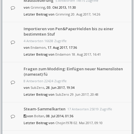
Maussteuerung
5 Antworten 14975 Zugriffe
von
Grimring
, 03. Okt 2013, 11:30
Letzter Beitrag von
Grimring
20. Aug 2017, 14:26
Importieren von Pen&PaperHelden bis zu einer
bestimmten Stuf
4 Antworten 16638 Zugriffe
von
Endamon
, 17. Aug 2017, 17:36
Letzter Beitrag von
Endamon
18. Aug 2017, 16:41
Fragen zum Modding: Einfügen neuer Namenslisten
(nameset) fü
8 Antworten 22424 Zugriffe
von
SubZero
, 28. Jun 2017, 19:34
Letzter Beitrag von
SubZero
29. Jun 2017, 20:48
Steam-Sammelkarten
17 Antworten 25019 Zugriffe
von
Boltan
, 08. Jul 2014, 01:36
Letzter Beitrag von
Chojin1978
02. Mai 2017, 09:10