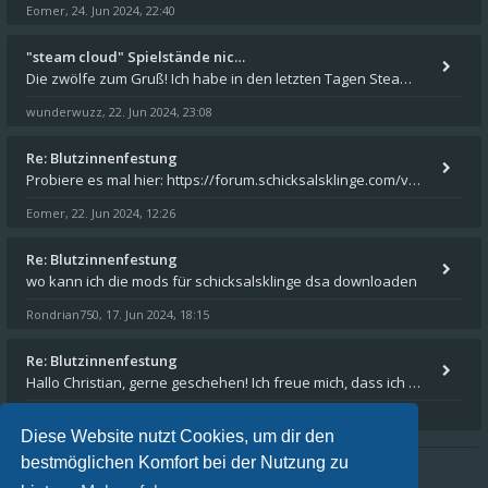
Eomer
24. Jun 2024, 22:40
,
"steam cloud" Spielstände nic…
Die zwölfe zum Gruß! Ich habe in den letzten Tagen Steam auf meinem Desktop PC mit Windows 11 installiert und über Steam
wunderwuzz
22. Jun 2024, 23:08
,
Re: Blutzinnenfestung
Probiere es mal hier: https://forum.schicksalsklinge.com/viewtopic.php?f=239&t=15661
Eomer
22. Jun 2024, 12:26
,
Re: Blutzinnenfestung
wo kann ich die mods für schicksalsklinge dsa downloaden
Rondrian750
17. Jun 2024, 18:15
,
Re: Blutzinnenfestung
Hallo Christian, gerne geschehen! Ich freue mich, dass ich Dir weiterhelfen konnte - und das Forum weiter "lebt". Denn
Eomer
15. Mär 2024, 16:32
,
Diese Website nutzt Cookies, um dir den
bestmöglichen Komfort bei der Nutzung zu