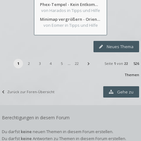
Phex-Tempel - Kein Entkommen aus Weinkeller/Bibliothek Trakt
von Harados
in Tipps und Hilfe
Minimap vergrößern - Orientierung in Blutzinnen
von Eomer
in Tipps und Hilfe
Neues Thema
1
2
3
4
5
…
22
Seite
1
von
22
526
Themen
Gehe zu
Zurück zur Foren-Übersicht
Berechtigungen in diesem Forum
Du darfst
keine
neuen Themen in diesem Forum erstellen.
Du darfst
keine
Antworten zu Themen in diesem Forum erstellen.