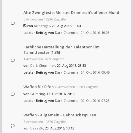
Alte Zwingfeste: Meister Dramosch's offener Mund
5 Antworten 18836 Zugriffe
von
Ali Bengali
, 21. Aug 2015, 11:04
Letzter Beitrag von
Dark-Chummer
24. Okt 2016, 10:08
Farbliche Darstellung der Talentboni im
Talentfenster [1.36]
1 Antworten 9469 Zugriffe
von
Dark-Chummer
, 22. Aug 2015, 23:33
Letzter Beitrag von
Dark-Chummer
24. Okt 2016, 09:46
Waffen für Elfen
8 Antworten 17309 Zugriffe
von
Grimring
, 15. Okt 2016, 20:10
Letzter Beitrag von
Dark-Chummer
20. Okt 2016, 07:28
Waffen - allgemein - Gebrauchsspuren
5 Antworten 10876 Zugriffe
von
Daezz0r
, 20. Aug 2016, 13:13