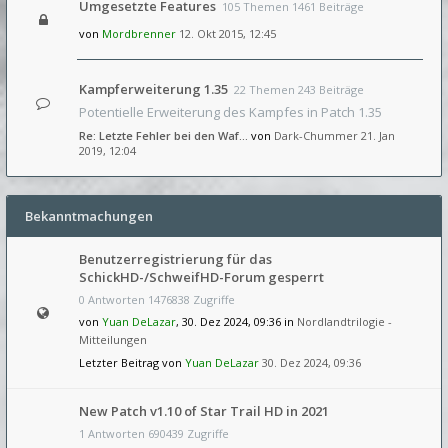
Umgesetzte Features
105 Themen 1461 Beiträge
von
Mordbrenner
12. Okt 2015, 12:45
Kampferweiterung 1.35
22 Themen 243 Beiträge
Potentielle Erweiterung des Kampfes in Patch 1.35
Re: Letzte Fehler bei den Waf…
von
Dark-Chummer
21. Jan
2019, 12:04
Bekanntmachungen
Benutzerregistrierung für das
SchickHD-/SchweifHD-Forum gesperrt
0 Antworten 1476838 Zugriffe
von
Yuan DeLazar
, 30. Dez 2024, 09:36 in
Nordlandtrilogie -
Mitteilungen
Letzter Beitrag von
Yuan DeLazar
30. Dez 2024, 09:36
New Patch v1.10 of Star Trail HD in 2021
1 Antworten 690439 Zugriffe