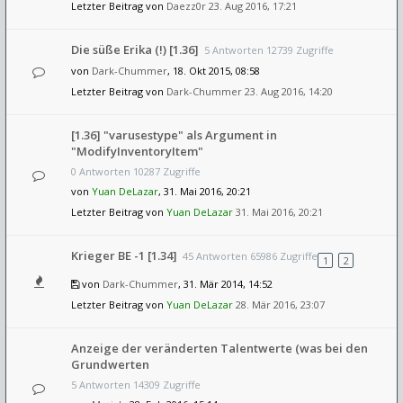
Letzter Beitrag von
Daezz0r
23. Aug 2016, 17:21
Die süße Erika (!) [1.36]
5 Antworten 12739 Zugriffe
von
Dark-Chummer
, 18. Okt 2015, 08:58
Letzter Beitrag von
Dark-Chummer
23. Aug 2016, 14:20
[1.36] "varusestype" als Argument in
"ModifyInventoryItem"
0 Antworten 10287 Zugriffe
von
Yuan DeLazar
, 31. Mai 2016, 20:21
Letzter Beitrag von
Yuan DeLazar
31. Mai 2016, 20:21
Krieger BE -1 [1.34]
45 Antworten 65986 Zugriffe
1
2
von
Dark-Chummer
, 31. Mär 2014, 14:52
Letzter Beitrag von
Yuan DeLazar
28. Mär 2016, 23:07
Anzeige der veränderten Talentwerte (was bei den
Grundwerten
5 Antworten 14309 Zugriffe