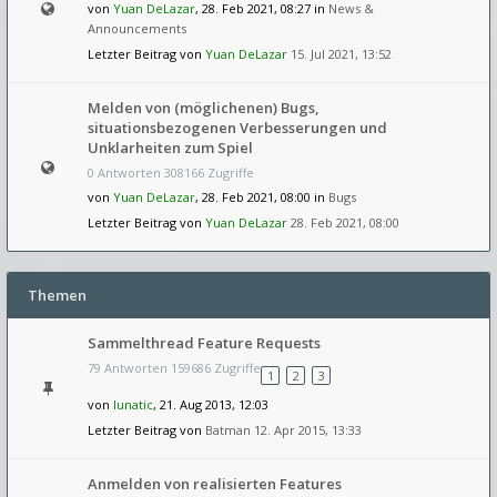
von
Yuan DeLazar
, 28. Feb 2021, 08:27 in
News &
Announcements
Letzter Beitrag von
Yuan DeLazar
15. Jul 2021, 13:52
Melden von (möglichenen) Bugs,
situationsbezogenen Verbesserungen und
Unklarheiten zum Spiel
0 Antworten 308166 Zugriffe
von
Yuan DeLazar
, 28. Feb 2021, 08:00 in
Bugs
Letzter Beitrag von
Yuan DeLazar
28. Feb 2021, 08:00
Themen
Sammelthread Feature Requests
79 Antworten 159686 Zugriffe
1
2
3
von
lunatic
, 21. Aug 2013, 12:03
Letzter Beitrag von
Batman
12. Apr 2015, 13:33
Anmelden von realisierten Features