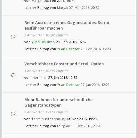
von
Marjak
, 28. Feb 2016, 15:14
Letzter Beitrag von
Marjak
07. Mär 2016, 20:52
Beim Ausrüsten eines Gegenstandes: Script
ausführbar machen
2 Antworten 10692 Zugriffe
von
Yuan DeLazar
, 23. Feb 2016, 16:34
Letzter Beitrag von
Yuan DeLazar
23. Feb 2016, 17:23
Verschiebbare Fenster und Scroll Option
1 Antworten 10275 Zugriffe
von
merlinita
, 27. Jan 2016, 10:57
Letzter Beitrag von
Yuan DeLazar
27. Jan 2016, 12:29
Mehr Rahmen für unterschiedliche
Gegenstandstypen
3 Antworten 17328 Zugriffe
von
TerminusTechnicus
, 10. Dez 2015, 19:23
Letzter Beitrag von
Fairplay
13. Dez 2015, 20:20