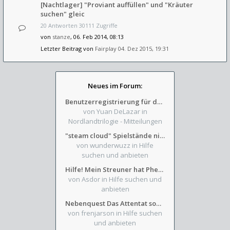
[Nachtlager] "Proviant auffüllen" und "Kräuter
suchen" gleic
20 Antworten 30111 Zugriffe
von
stanze
, 06. Feb 2014, 08:13
Letzter Beitrag von
Fairplay
04. Dez 2015, 19:31
Neues im Forum:
Benutzerregistrierung für das SchickHD-/SchweifHD-Forum gesperrt
von Yuan DeLazar
in
Nordlandtrilogie - Mitteilungen
"steam cloud" Spielstände nicht verfügbar
von wunderwuzz
in Hilfe
suchen und anbieten
Hilfe! Mein Streuner hat Phexens Gunst verloren...
von Asdor
in Hilfe suchen und
anbieten
Nebenquest Das Attentat sowie Beilunker Reiter und zwei kleine Ausrüstungsfragen
von frenjarson
in Hilfe suchen
und anbieten