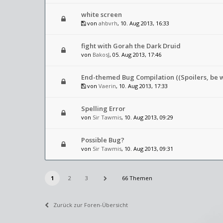
white screen
von
ahbvrh
, 10. Aug 2013, 16:33
fight with Gorah the Dark Druid
von
BakosJ
, 05. Aug 2013, 17:46
End-themed Bug Compilation ((Spoilers, be 
von
Vaerin
, 10. Aug 2013, 17:33
Spelling Error
von
Sir Tawmis
, 10. Aug 2013, 09:29
Possible Bug?
von
Sir Tawmis
, 10. Aug 2013, 09:31
1
2
3
66 Themen
Zurück zur Foren-Übersicht