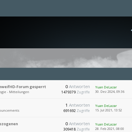
0
Antworten
chweifHD-Forum gesperrt
Yuan DeLazar
30. Dez 2024, 09:36
ogie - Mitteilungen
1479379
Zugriffe
1
Antworten
Yuan DeLazar
15. Jul 2021, 13:52
ouncements
691692
Zugriffe
0
Antworten
bezogenen
Yuan DeLazar
28. Feb 2021, 08:00
309418
Zugriffe