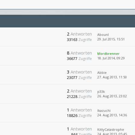
2
Antworten
AbounI
29. Jul 2015, 15:51
33163
Zugriffe
8
Antworten
Mordbrenner
18. Jul 2014, 09:29
36677
Zugriffe
3
Antworten
Abbie
27. Aug 2013, 11:50
23077
Zugriffe
2
Antworten
p33k
26. Aug 2013, 23:02
21228
Zugriffe
1
Antworten
Ikazuchi
24. Aug 2013, 14:36
18826
Zugriffe
1
Antworten
KittyCatastrophe
24. Aug 2013, 05:45
944
Zugriffe