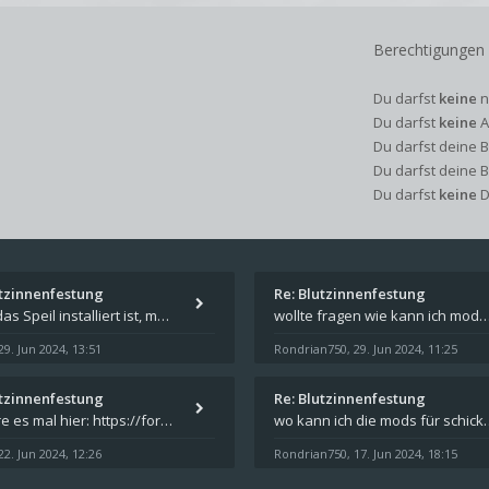
Berechtigungen
Du darfst
keine
n
Du darfst
keine
A
Du darfst deine 
Du darfst deine 
Du darfst
keine
D
utzinnenfestung
Re: Blutzinnenfestung
Wenn das Speil installiert ist, müsste unter "Dokumente" auf Deinem Rechner ein Verzeichnis "blade of destiny" sein. Dar
wollte fragen wie kann ich mods für das spiel schicksalsklinge in das spieleverzeichnis ko
29. Jun 2024, 13:51
Rondrian750
29. Jun 2024, 11:25
,
utzinnenfestung
Re: Blutzinnenfestung
Probiere es mal hier: https://forum.schicksalsklinge.com/viewtopic.php?f=239&t=15661
wo kann ich die mods für 
22. Jun 2024, 12:26
Rondrian750
17. Jun 2024, 18:15
,