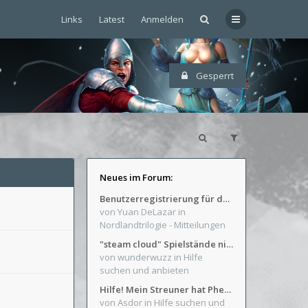
Links
Latest
Anmelden
Gesperrt
Neues im Forum:
Benutzerregistrierung für das SchickHD-/SchweifHD-Forum gesperrt
von Yuan DeLazar
in
Nordlandtrilogie - Mitteilungen
"steam cloud" Spielstände nicht verfügbar
von wunderwuzz
in Hilfe
suchen und anbieten
Hilfe! Mein Streuner hat Phexens Gunst verloren...
von Asdor
in Hilfe suchen und