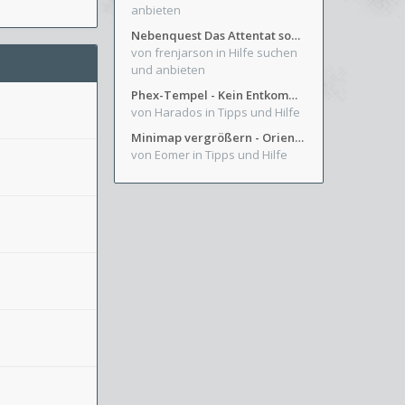
anbieten
Nebenquest Das Attentat sowie Beilunker Reiter und zwei kleine Ausrüstungsfragen
von frenjarson
in Hilfe suchen
und anbieten
Phex-Tempel - Kein Entkommen aus Weinkeller/Bibliothek Trakt
von Harados
in Tipps und Hilfe
Minimap vergrößern - Orientierung in Blutzinnen
von Eomer
in Tipps und Hilfe