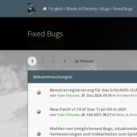
English
Blade of Destiny
Bugs
Fixed Bugs
Fixed Bugs
1
2
3
66 Themen
Bekanntmachungen
Benutzerregistrierung für das SchickHD-/S
von
Yuan DeLazar
, 30. Dez 2024, 09:36 in
Nordlandtril
New Patch v1.10 of Star Trail HD in 2021
von
Yuan DeLazar
, 28. Feb 2021, 08:27 in
News & Ann
Melden von (möglichenen) Bugs, situations
Verbesserungen und Unklarheiten zum Spiel