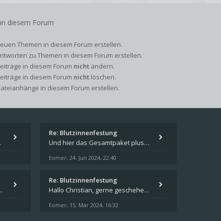
 in diesem Forum
euen Themen in diesem Forum erstellen.
ntworten zu Themen in diesem Forum erstellen.
Beiträge in diesem Forum
nicht
ändern.
Beiträge in diesem Forum
nicht
löschen.
ateianhänge in diesem Forum erstellen.
Re: Blutzinnenfestung
pieren und in welches
Und hier das Gesamtpaket plus Übersicht als Excel-Tabelle: https://forum.schicksalsklinge.com/viewtopic.php?f=239&t=156
Eomer
24. Jun 2024, 22:40
,
Re: Blutzinnenfestung
schicksalsklinge dsa downloaden
Hallo Christian, gerne geschehen! Ich freue mich, dass ich Dir weiterhelfen konnte - und das Forum weiter "lebt". Denn
Eomer
15. Mär 2024, 16:32
,