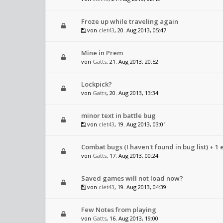
Froze up while traveling again
von
clet43
, 20. Aug 2013, 05:47
Mine in Prem
von
Gatts
, 21. Aug 2013, 20:52
Lockpick?
von
Gatts
, 20. Aug 2013, 13:34
minor text in battle bug
von
clet43
, 19. Aug 2013, 03:01
Combat bugs (I haven't found in bug list) + 1 
von
Gatts
, 17. Aug 2013, 00:24
Saved games will not load now?
von
clet43
, 19. Aug 2013, 04:39
Few Notes from playing
von
Gatts
, 16. Aug 2013, 19:00