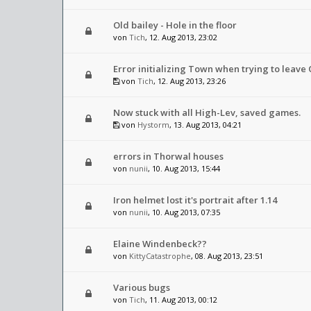
Old bailey - Hole in the floor
von
Tich
, 12. Aug 2013, 23:02
Error initializing Town when trying to leave 
von
Tich
, 12. Aug 2013, 23:26
Now stuck with all High-Lev, saved games.
von
Hystorm
, 13. Aug 2013, 04:21
errors in Thorwal houses
von
nunii
, 10. Aug 2013, 15:44
Iron helmet lost it's portrait after 1.14
von
nunii
, 10. Aug 2013, 07:35
Elaine Windenbeck??
von
KittyCatastrophe
, 08. Aug 2013, 23:51
Various bugs
von
Tich
, 11. Aug 2013, 00:12