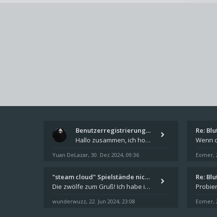
Benutzerregistrierung für das…
Re: Bl
Hallo zusammen, ich hoffe Ihr hattet schöne Feiertage und kommt auch gut ins neue Jahr. Ich schreibe hier kurz zur Infor
Yuan DeLazar
30. Dez 2024, 09:36
Eomer
,
,
"steam cloud" Spielstände nic…
Re: Bl
Die zwölfe zum Gruß! Ich habe in den letzten Tagen Steam auf meinem Desktop PC mit Windows 11 installiert und über Steam
wunderwuzz
22. Jun 2024, 23:08
Eomer
,
,