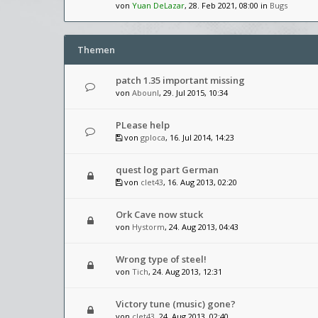
von
Yuan DeLazar
, 28. Feb 2021, 08:00 in
Bugs
Themen
patch 1.35 important missing
von
AbounI
, 29. Jul 2015, 10:34
PLease help
von
gploca
, 16. Jul 2014, 14:23
quest log part German
von
clet43
, 16. Aug 2013, 02:20
Ork Cave now stuck
von
Hystorm
, 24. Aug 2013, 04:43
Wrong type of steel!
von
Tich
, 24. Aug 2013, 12:31
Victory tune (music) gone?
von
clet43
, 24. Aug 2013, 02:40